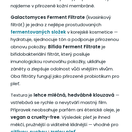
najdeme v přirozené kožní membráně.
Galactomyces Ferment Filtrate
(kvasinkový
filtrát) je jedna z nejlépe prostudovaných
fermentovaných složek
v korejské kosmetice —
hydratuje, sjednocuje tón a podporuje přirozenou
obnovu pokožky.
Bifida Ferment Filtrate
je
bifidobakteriální filtrát, který posiluje
imunologickou rovnováhu pokožky, uklidňuje
záněty a zlepšuje odolnost vůči vnějším vlivům.
Oba filtráty fungují jako přirozené probiotikum pro
pleť.
Textura je
lehce mléčná, hedvábně klouzavá
—
vstřebává se rychle a nevytváří mastný film.
Přípravek neobsahuje parfém ani éterické oleje, je
vegan a cruelty-free
. Výsledek: pleť je ihned
měkčí, pružnější a viditelně klidnější — vhodné pro
citlivou
,
suchou
i
zralou pleť
.