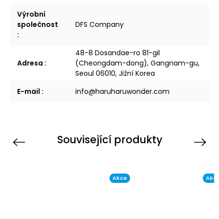
Výrobní
společnost
DFS Company
:
48-8 Dosandae-ro 81-gil
Adresa
:
(Cheongdam-dong), Gangnam-gu,
Seoul 06010, Jižní Korea
E-mail
:
info@haruharuwonder.com
Související produkty
Previous
Next
Akce
Akc