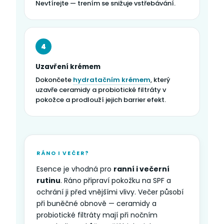
Nevtírejte — trením se snižuje vstřebávání.
4
Uzavření krémem
Dokončete
hydratačním krémem
, který
uzavře ceramidy a probiotické filtráty v
pokožce a prodlouží jejich barrier efekt.
RÁNO I VEČER?
Esence je vhodná pro
ranní i večerní
rutinu
. Ráno připraví pokožku na SPF a
ochrání ji před vnějšími vlivy. Večer působí
při buněčné obnově — ceramidy a
probiotické filtráty mají při nočním