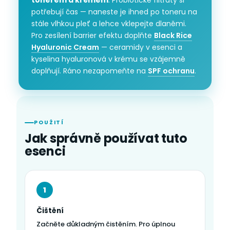
potřebují čas — naneste je ihned po toneru na
stále vlhkou pleť a lehce vklepejte dlaněmi.
Pro zesílení barrier efektu doplňte
Black Rice
Hyaluronic Cream
— ceramidy v esenci a
kyselina hyaluronová v krému se vzájemně
doplňují. Ráno nezapomeňte na
SPF ochranu
.
POUŽITÍ
Jak správně používat tuto
esenci
1
Čištění
Začněte důkladným čistěním. Pro úplnou