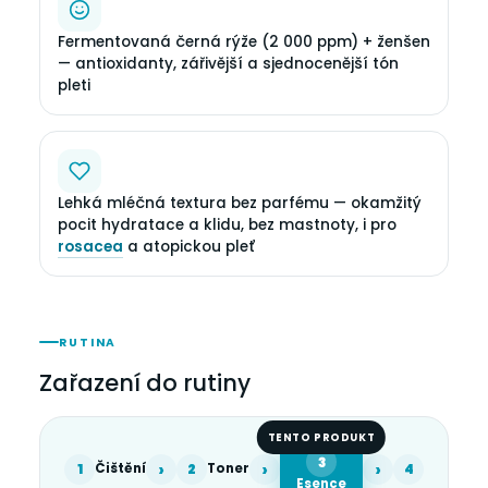
Fermentovaná černá rýže (2 000 ppm) + ženšen
— antioxidanty, zářivější a sjednocenější tón
pleti
Lehká mléčná textura bez parfému — okamžitý
pocit hydratace a klidu, bez mastnoty, i pro
rosacea
a atopickou pleť
RUTINA
Zařazení do rutiny
TENTO PRODUKT
3
›
›
›
1
Čištění
2
Toner
4
Esence