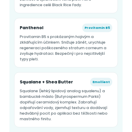
ingredience celé Black Rice řady.
Panthenol
Provitamin B5
Provitamin B5 s prokázaným hojivým a
zklidňujícím účinkem. Snižuje zánět, urychluje
regeneraci poškozeného stratum corneum a
zvyšuje hydrataci. Bezpečný i pro nejcitlivější
typy pleti.
Squalane + Shea Butter
Emollient
Squalane (lehký lipidový analog squalenu) a
bambucké máslo (Butyrospermum Parkii)
doplňují ceramidový komplex. Zabraňují
odpařování vody, zjemňují texturu a dodávají
hedvábný pocit po aplikaci bez těžkosti nebo
mastného finitu.