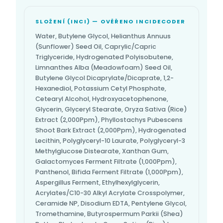
SLOŽENÍ (INCI) — OVĚŘENO INCIDECODER
Water, Butylene Glycol, Helianthus Annuus
(Sunflower) Seed Oil, Caprylic/Capric
Triglyceride, Hydrogenated Polyisobutene,
Limnanthes Alba (Meadowfoam) Seed Oil,
Butylene Glycol Dicaprylate/Dicaprate, 1,2-
Hexanediol, Potassium Cetyl Phosphate,
Cetearyl Alcohol, Hydroxyacetophenone,
Glycerin, Glyceryl Stearate, Oryza Sativa (Rice)
Extract (2,000Ppm), Phyllostachys Pubescens
Shoot Bark Extract (2,000Ppm), Hydrogenated
Lecithin, Polyglyceryl-10 Laurate, Polyglyceryl-3
Methylglucose Distearate, Xanthan Gum,
Galactomyces Ferment Filtrate (1,000Ppm),
Panthenol, Bifida Ferment Filtrate (1,000Ppm),
Aspergillus Ferment, Ethylhexylglycerin,
Acrylates/C10-30 Alkyl Acrylate Crosspolymer,
Ceramide NP, Disodium EDTA, Pentylene Glycol,
Tromethamine, Butyrospermum Parkii (Shea)