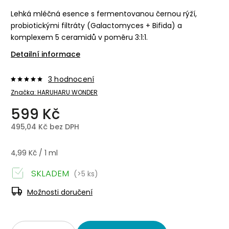
Lehká mléčná esence s fermentovanou černou rýží,
probiotickými filtráty (Galactomyces + Bifida) a
komplexem 5 ceramidů v poměru 3:1:1.
Detailní informace
3 hodnocení
Značka:
HARUHARU WONDER
599 Kč
495,04 Kč bez DPH
4,99 Kč / 1 ml
SKLADEM
(>5 ks)
Možnosti doručení