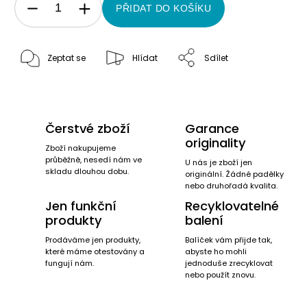
PŘIDAT DO KOŠÍKU
Zeptat se
Hlídat
Sdílet
Čerstvé zboží
Garance
originality
Zboží nakupujeme
průběžně, nesedí nám ve
U nás je zboží jen
skladu dlouhou dobu.
originální. Žádné padělky
nebo druhořadá kvalita.
Jen funkční
Recyklovatelné
produkty
balení
Prodáváme jen produkty,
Balíček vám přijde tak,
které máme otestovány a
abyste ho mohli
fungují nám.
jednoduše zrecyklovat
nebo použít znovu.