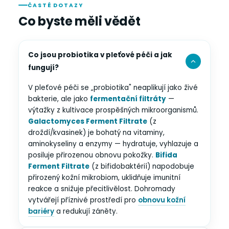
ČASTÉ DOTAZY
Co byste měli vědět
Co jsou probiotika v pleťové péči a jak
fungují?
V pleťové péči se „probiotika" neaplikují jako živé
bakterie, ale jako
fermentační filtráty
—
výtažky z kultivace prospěšných mikroorganismů.
Galactomyces Ferment Filtrate
(z
droždí/kvasinek) je bohatý na vitaminy,
aminokyseliny a enzymy — hydratuje, vyhlazuje a
posiluje přirozenou obnovu pokožky.
Bifida
Ferment Filtrate
(z bifidobaktérií) napodobuje
přirozený kožní mikrobiom, uklidňuje imunitní
reakce a snižuje přecitlivělost. Dohromady
vytvářejí příznivé prostředí pro
obnovu kožní
bariéry
a redukují záněty.