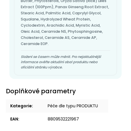
Butter, Phytosterols, Oryza Sativa (Rice) Lees
Extract (100Ppm), Panax Ginseng Root Extract,
Stearic Acid, Palmitic Acid, Caprylyl Glycol,
Squalane, Hydrolyzed Wheat Protein,
Cyclodextrin, Arachidic Acid, Myristic Acid,
Oleic Acid, Ceramide NS, Phytosphingosine,
Cholesterol, Ceramide AS, Ceramide AP,
Ceramide EOP.
Složení se časem může měnit. Pro nejaktuálnější
informace ověřte aktuální obal produktu nebo
oficiální stránku výrobce.
Doplňkové parametry
Kategorie
:
Péče dle typu PRODUKTU
EAN
:
8809532221967