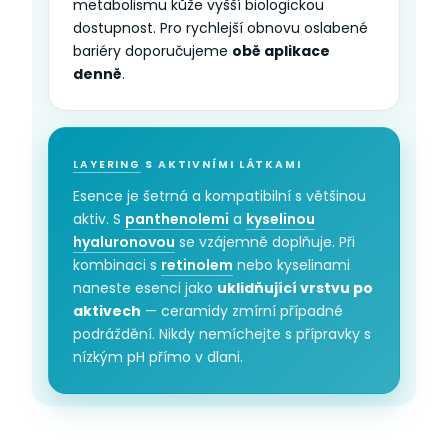
metabolismu kůže vyšší biologickou
dostupnost. Pro rychlejší obnovu oslabené
bariéry doporučujeme
obě aplikace
denně
.
LAYERING
S AKTIVNÍMI LÁTKAMI
Esence je šetrná a kompatibilní s většinou
aktiv. S
panthenolemi
a
kyselinou
hyaluronovou
se vzájemně doplňuje. Při
kombinaci s
retinolem
nebo kyselinami
naneste esenci jako
uklidňující vrstvu po
aktivech
— ceramidy zmírní případné
podráždění. Nikdy nemíchejte s přípravky s
nízkým pH přímo v dlani.