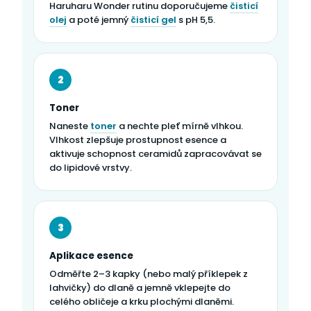
Haruharu Wonder rutinu doporučujeme
čisticí
olej
a poté jemný
čisticí gel
s pH 5,5.
2
Toner
Naneste
toner
a nechte pleť mírně vlhkou.
Vlhkost zlepšuje prostupnost esence a
aktivuje schopnost ceramidů zapracovávat se
do lipidové vrstvy.
3
Aplikace esence
Odměřte 2–3 kapky (nebo malý příklepek z
lahvičky) do dlaně a jemně vklepejte do
celého obličeje a krku plochými dlaněmi.