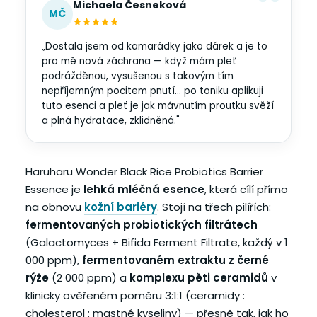
Michaela Česneková
MČ
„Dostala jsem od kamarádky jako dárek a je to
pro mě nová záchrana — když mám pleť
podrážděnou, vysušenou s takovým tím
nepříjemným pocitem pnutí… po toniku aplikuji
tuto esenci a pleť je jak mávnutím proutku svěží
a plná hydratace, zklidněná."
Haruharu Wonder Black Rice Probiotics Barrier
Essence je
lehká mléčná esence
, která cílí přímo
na obnovu
kožní bariéry
. Stojí na třech pilířích:
fermentovaných probiotických filtrátech
(Galactomyces + Bifida Ferment Filtrate, každý v 1
000 ppm),
fermentovaném extraktu z černé
rýže
(2 000 ppm) a
komplexu pěti ceramidů
v
klinicky ověřeném poměru 3:1:1 (ceramidy :
cholesterol : mastné kyseliny) — přesně tak, jak ho