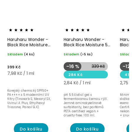
Haruharu Wonder -
Haruharu Wonder -
Haruh
Black Rice Moisture
Black Rice Moisture 5.5
Black
Airyfit Sunscreen
jemný čisticí gel -
Deep 
Skladem
(4 ks)
Skladem
(>5 ks)
Sklad
SPF50+ (50 ml)
100ml
Hloubk
150 m
–16 %
339 Kč
–12
399 Kč
7,98 Kč / 1 ml
284 Kč
412
2,84 Kč / 1 ml
2,75 K
Korejský chemický SPF50+
PA++++ s 5 moderními UV
pH 5.5 čisticí gel s
Minimali
filtry (Tinosorb S, Mexoryl SX,
fermentovanou černou rýží.
složkam
Uvinul A Plus, Ethylhexyl
Jemné aminokyselinové
esenciá
Triazone, Parsol SLX).
surfaktanty, bez parfémů.
Certifi
PETA certified vegan +
nekome
cruelty-free. 100 ml.
+ cruelt
% čistot
Do košíku
Do košíku