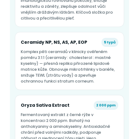
imunologickou rovnováhu pokožky, snižuje
reaktivitu a záněty, zlepšuje odolnost vůči
vnějším dráždivým látkám. Klíčová složka pro
citlivou a přecitlivělou pleť.
Ceramidy NP, NS, AS, AP, EOP
5 typů
Komplex pěti ceramidů v klinicky ověřeném
poměru 3:1:1 (ceramidy : cholesterol : mastné
kyseliny) — přesná replika přirozené lipidové
matrice kůže. Obnovuje mikrotrhlinky v bariéře,
snižuje TEWL (ztrátu vody) a zpevňuje
ochrannou funkci stratum corneum.
Oryza Sativa Extract
2 000 ppm
Fermentovaný extrakt z černé rýže v
koncentraci 2 000 ppm. Bohatý na
anthokyaniny a aminokyseliny. Antioxidačně
chrání před volnými radikály, podporuje
zářivost a sjednocení tónu pleti. Hero