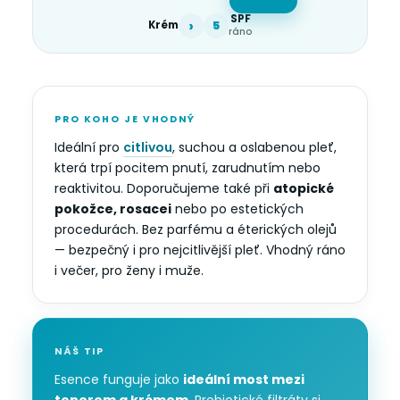
SPF
›
Krém
5
ráno
PRO KOHO JE VHODNÝ
Ideální pro
citlivou
, suchou a oslabenou pleť,
která trpí pocitem pnutí, zarudnutím nebo
reaktivitou. Doporučujeme také při
atopické
pokožce, rosacei
nebo po estetických
procedurách. Bez parfému a éterických olejů
— bezpečný i pro nejcitlivější pleť. Vhodný ráno
i večer, pro ženy i muže.
NÁŠ TIP
Esence funguje jako
ideální most mezi
tonerem a krémem
. Probiotické filtráty si