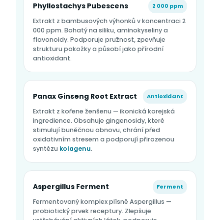
Phyllostachys Pubescens
2 000 ppm
Extrakt z bambusových výhonků v koncentraci 2
000 ppm. Bohatý na siliku, aminokyseliny a
flavonoidy. Podporuje pružnost, zpevňuje
strukturu pokožky a působí jako přírodní
antioxidant.
Panax Ginseng Root Extract
Antioxidant
Extrakt z kořene ženšenu — ikonická korejská
ingredience. Obsahuje gingenosidy, které
stimulují buněčnou obnovu, chrání před
oxidativním stresem a podporují přirozenou
syntézu
kolagenu
.
Aspergillus Ferment
Ferment
Fermentovaný komplex plísně Aspergillus —
probiotický prvek receptury. Zlepšuje