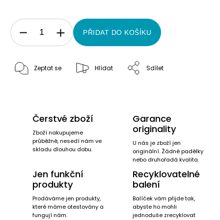
PŘIDAT DO KOŠÍKU
Zeptat se
Hlídat
Sdílet
Čerstvé zboží
Garance
originality
Zboží nakupujeme
průběžně, nesedí nám ve
U nás je zboží jen
skladu dlouhou dobu.
originální. Žádné padělky
nebo druhořadá kvalita.
Jen funkční
Recyklovatelné
produkty
balení
Prodáváme jen produkty,
Balíček vám přijde tak,
které máme otestovány a
abyste ho mohli
fungují nám.
jednoduše zrecyklovat