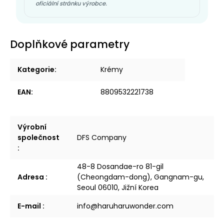
oficiální stránku výrobce.
Doplňkové parametry
Kategorie
:
Krémy
EAN
:
8809532221738
Výrobní
společnost
DFS Company
:
48-8 Dosandae-ro 81-gil
Adresa
:
(Cheongdam-dong), Gangnam-gu,
Seoul 06010, Jižní Korea
E-mail
:
info@haruharuwonder.com