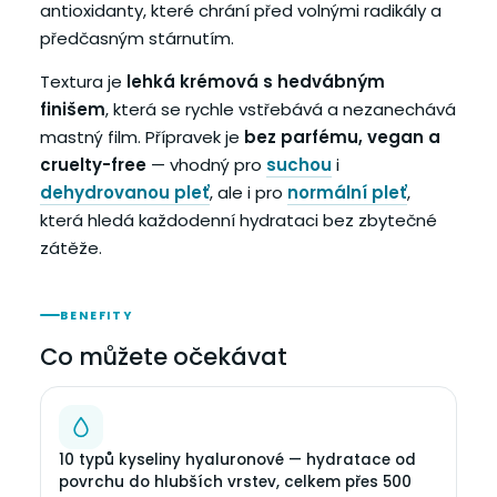
antioxidanty, které chrání před volnými radikály a
předčasným stárnutím.
Textura je
lehká krémová s hedvábným
finišem
, která se rychle vstřebává a nezanechává
mastný film. Přípravek je
bez parfému, vegan a
cruelty-free
— vhodný pro
suchou
i
dehydrovanou pleť
, ale i pro
normální pleť
,
která hledá každodenní hydrataci bez zbytečné
zátěže.
BENEFITY
Co můžete očekávat
10 typů kyseliny hyaluronové — hydratace od
povrchu do hlubších vrstev, celkem přes 500