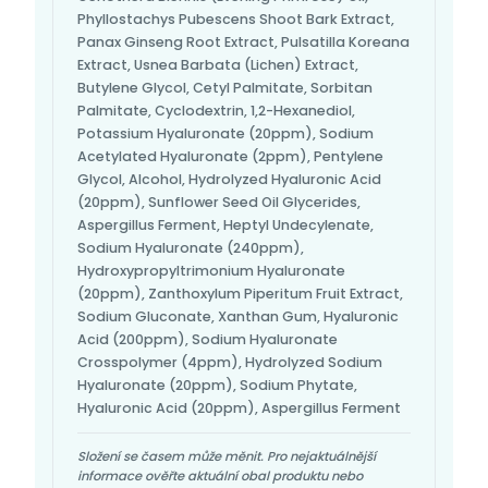
Phyllostachys Pubescens Shoot Bark Extract,
Panax Ginseng Root Extract, Pulsatilla Koreana
Extract, Usnea Barbata (Lichen) Extract,
Butylene Glycol, Cetyl Palmitate, Sorbitan
Palmitate, Cyclodextrin, 1,2-Hexanediol,
Potassium Hyaluronate (20ppm), Sodium
Acetylated Hyaluronate (2ppm), Pentylene
Glycol, Alcohol, Hydrolyzed Hyaluronic Acid
(20ppm), Sunflower Seed Oil Glycerides,
Aspergillus Ferment, Heptyl Undecylenate,
Sodium Hyaluronate (240ppm),
Hydroxypropyltrimonium Hyaluronate
(20ppm), Zanthoxylum Piperitum Fruit Extract,
Sodium Gluconate, Xanthan Gum, Hyaluronic
Acid (200ppm), Sodium Hyaluronate
Crosspolymer (4ppm), Hydrolyzed Sodium
Hyaluronate (20ppm), Sodium Phytate,
Hyaluronic Acid (20ppm), Aspergillus Ferment
Složení se časem může měnit. Pro nejaktuálnější
informace ověřte aktuální obal produktu nebo