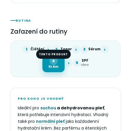
RUTINA
Zařazení do rutiny
›
›
›
1
Čištění
2
Toner
3
Sérum
TENTO PRODUKT
SPF
4
›
5
ráno
Krém
PRO KOHO JE VHODNÝ
Ideální pro
suchou
a dehydrovanou pleť
,
která potřebuje intenzivní hydrataci. Vhodný
také pro
normální pleť
jako každodenní
hydratační krém. Bez parfému a éterických