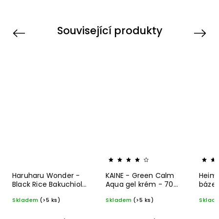
Související produkty
Previous
Next
Haruharu Wonder -
KAINE - Green Calm
Heimi
Black Rice Bakuchiol
Aqua gel krém - 70
báze 
oční krém - 20 ml
ml
ml
Skladem
(>5 ks)
Skladem
(>5 ks)
Sklad