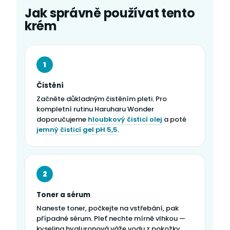
Jak správně používat tento
krém
1
Čistění
Začněte důkladným čistěním pleti. Pro
kompletní rutinu Haruharu Wonder
doporučujeme
hloubkový čisticí olej
a poté
jemný čisticí gel pH 5,5
.
2
Toner a sérum
Naneste toner, počkejte na vstřebání, pak
případné sérum. Pleť nechte mírně vlhkou —
kyselina hyaluronová váže vodu z pokožky