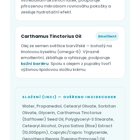
vstřebávání aktivních látek, podporuje
přirozenou mikrobiom rovnováhu pokožky a
zesiluje hydratační efekt.
Carthamus Tinctorius Oil
Emollient
Olej ze semen světlice barvířské — bohatý na
linolovou kyselinu (omega-6). Výrazně
emollientní, zklidňuje a vyhlazuje, podporuje
kožní bariéru
. Spolu s olejem z pupalky tvoří
výživnou lipidovou složku krému.
SLOŽENÍ (INCI) — OVĚŘENO INCIDECODER
Water, Propanediol, Cetearyl Olivate, Sorbitan
Olivate, Glycerin, Carthamus Tinctorius
(Safflower) Seed Oil, Polyglyceryl-3 Stearate,
Cetearyl Alcohol, Oryza Sativa (Rice) Extract
(10,000ppm), Caprylic/Capric Triglyceride,
Oenothera Biennis (Evening Primrose) Oil,