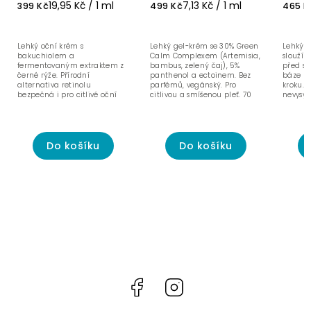
19,95 Kč / 1 ml
7,13 Kč / 1 ml
399 Kč
499 Kč
465 K
Lehký oční krém s
Lehký gel-krém se 30% Green
Lehký 
bakuchiolem a
Calm Complexem (Artemisia,
slouží 
fermentovaným extraktem z
bambus, zelený čaj), 5%
před sl
černé rýže. Přírodní
panthenol a ectoinem. Bez
báze p
alternativa retinolu
parfémů, vegánský. Pro
kroku. 
bezpečná i pro citlivé oční
citlivou a smíšenou pleť. 70
nevysy
okolí.
ml.
bílý ná
Do košíku
Do košíku
Facebook
Instagram