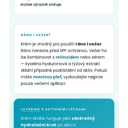
složek výrazně snižuje.
RÁNO I VEČER?
Krém je vhodný pro použití
ráno i večer
.
Ráno naneste před SPF ochranou. Večer ho
lze kombinovat s
retinoidem
nebo sérem
— kyselina hyaluronová a rýžový extrakt
zklidní případné podráždění od aktiv. Pokud
máte
mastnou pleť
, vyzkoušejte nejprve
pouze večerní aplikaci.
LAYERING
S AKTIVNÍMI LÁTKAMI
Krém skvěle funguje jako
závěrečný
hydratační krok
po séru s