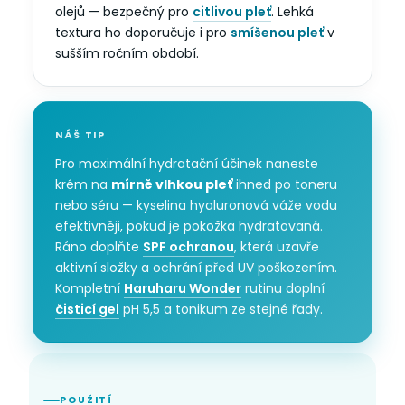
olejů — bezpečný pro
citlivou pleť
. Lehká
textura ho doporučuje i pro
smíšenou pleť
v
sušším ročním období.
NÁŠ TIP
Pro maximální hydratační účinek naneste
krém na
mírně vlhkou pleť
ihned po toneru
nebo séru — kyselina hyaluronová váže vodu
efektivněji, pokud je pokožka hydratovaná.
Ráno doplňte
SPF ochranou
, která uzavře
aktivní složky a ochrání před UV poškozením.
Kompletní
Haruharu Wonder
rutinu doplní
čisticí gel
pH 5,5 a tonikum ze stejné řady.
POUŽITÍ