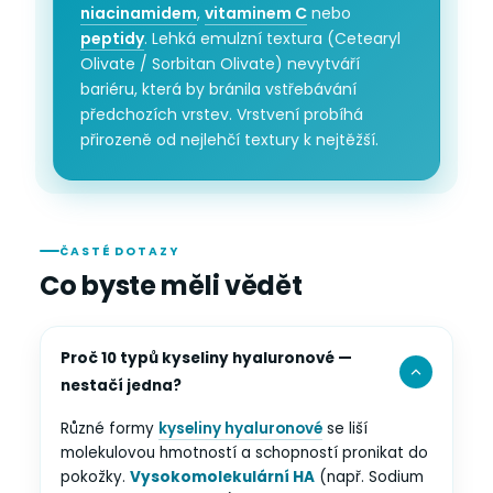
niacinamidem
,
vitaminem C
nebo
peptidy
. Lehká emulzní textura (Cetearyl
Olivate / Sorbitan Olivate) nevytváří
bariéru, která by bránila vstřebávání
předchozích vrstev. Vrstvení probíhá
přirozeně od nejlehčí textury k nejtěžší.
ČASTÉ DOTAZY
Co byste měli vědět
Proč 10 typů kyseliny hyaluronové —
nestačí jedna?
Různé formy
kyseliny hyaluronové
se liší
molekulovou hmotností a schopností pronikat do
pokožky.
Vysokomolekulární HA
(např. Sodium