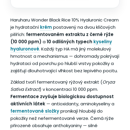
Haruharu Wonder Black Rice 10% Hyaluronic Cream
je hydratační
krém
postavený na dvou klíčových
pilířích:
fermentovaném extraktu z černé rýže
(10 000 ppm)
a
10 odlišných typech
kyseliny
hyaluronové
. Každý typ HA má jiný molekulový
hmotnost a mechanismus — dohromady pokrývají
hydrataci od povrchu po hlubší vrstvy pokožky a
zajišťují dlouhotrvající vlhkost bez lepivého pocitu.
Základ tvoří fermentovaný rýžový extrakt (
Oryza
Sativa Extract
) v koncentraci 10 000 ppm.
Fermentace zvyšuje biologickou dostupnost
aktivních látek
— antioxidanty, aminokyseliny a
fermentované složky
pronikají hlouběji do
pokožky než nefermentované verze. Černá rýže
přirozeně obsahuje anthokyaniny — silné