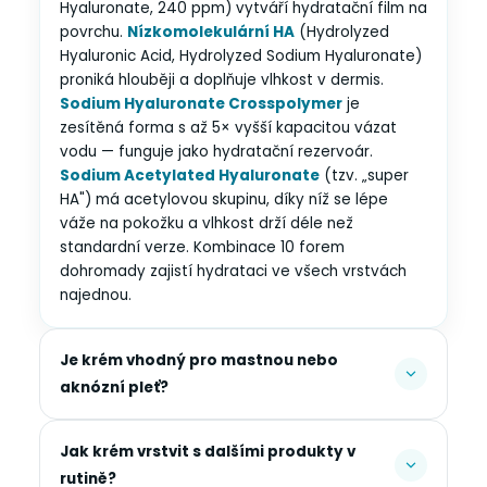
Hyaluronate, 240 ppm) vytváří hydratační film na
povrchu.
Nízkomolekulární HA
(Hydrolyzed
Hyaluronic Acid, Hydrolyzed Sodium Hyaluronate)
proniká hlouběji a doplňuje vlhkost v dermis.
Sodium Hyaluronate Crosspolymer
je
zesítěná forma s až 5× vyšší kapacitou vázat
vodu — funguje jako hydratační rezervoár.
Sodium Acetylated Hyaluronate
(tzv. „super
HA") má acetylovou skupinu, díky níž se lépe
váže na pokožku a vlhkost drží déle než
standardní verze. Kombinace 10 forem
dohromady zajistí hydrataci ve všech vrstvách
najednou.
Je krém vhodný pro mastnou nebo
aknózní pleť?
Jak krém vrstvit s dalšími produkty v
rutině?