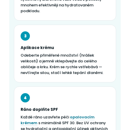
mnohem efektivněji na hydratovaném
podkladu.
3
Aplikace krému
Odeberte přiměřené množství (hrášek
velikosti) a jemně vklepávejte do celého
obličeje a krku. Krém se rychle vstřebává —
nevtírejte silou, stačí lehké tepání dlaněmi.
4
Ráno doplňte SPF
Každé ráno uzavřete péči
opalovacím
krémem
s minimálně SPF 30. Bez UV ochrany
se hydratační a antioxidační účinek aktivních