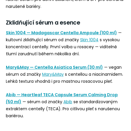
narušené bariéry.
Zklidňující sérum a esence
Skin 1004 — Madagascar Centella Ampoule (100 ml)
—
kultovní zklidňující sérum od značky
Skin 1004
s vysokou
koncentrací centelly. První volba u rosacey — viditelně
tlumí zarudnutí během několika dní.
Mary&May — Centella Asiatica Serum (30 ml)
— vegan
sérum od značky
Mary&May
s centellou a niacinamidem.
Lehká textura vhodná i pro mastnou rosacovou pleť.
Abib — Heartleaf TECA Capsule Serum Calming Drop
(50 ml)
— sérum od značky
Abib
se standardizovaným
extraktem centelly (TECA). Pro citlivou pleť s narušenou
bariérou.