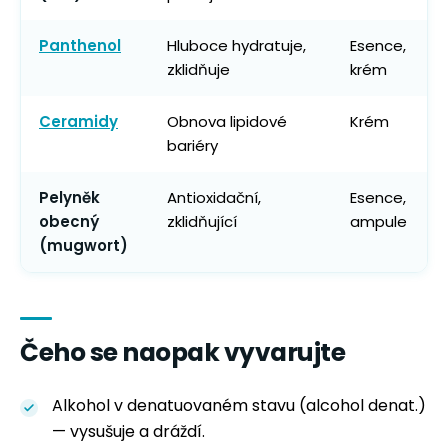
Panthenol
Hluboce hydratuje,
Esence,
zklidňuje
krém
Ceramidy
Obnova lipidové
Krém
bariéry
Pelyněk
Antioxidační,
Esence,
obecný
zklidňující
ampule
(mugwort)
Čeho se naopak vyvarujte
Alkohol v denatuovaném stavu (alcohol denat.)
— vysušuje a dráždí.