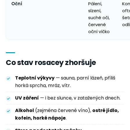
Oční
Pálení,
Kon
slzení,
oft
suché oči,
šet
červené
odl
oční víčko
Co stav rosacey zhoršuje
Teplotní výkyvy
— sauna, parní lázeň, příliš
horká sprcha, mráz, vítr.
UV záření
— i bez slunce, v zatažených dnech.
Alkohol
(zejména červené víno),
ostré jídlo,
kofein, horké nápoje
.