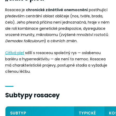
Rosacea je
chronické zánětlivé onemocnění
postihující
především centrální oblast obličeje (nos, tváře, brada,
čelo). Jeho přesná příčina není jednoznačná, hraje v něm
ale roli kombinace genetické predispozice, dysregulace
vrozené imunity, mikrobiomu (zvýšené množství roztočů
Demodex folliculorum
) a cévních změn.
Citlivá pleť
sdílí s rosaceou společný rys — oslabenou
bariéru a hyperreaktivitu — ale není to nemoc. Rosacea
má charakteristické projevy, postupné stadia a vyžaduje
cílenou léčbu.
Subtypy rosacey
SUBTYP
TYPICKÉ
KO