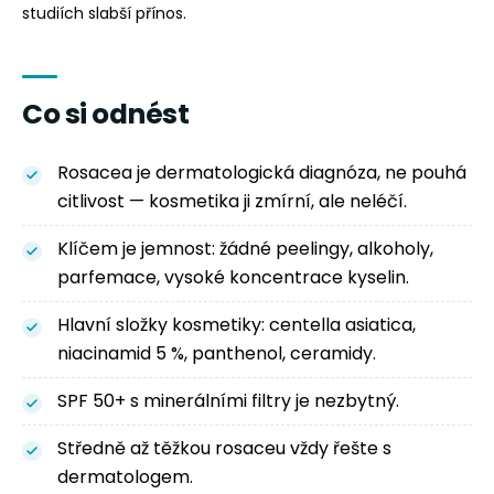
studiích slabší přínos.
Co si odnést
Rosacea je dermatologická diagnóza, ne pouhá
citlivost — kosmetika ji zmírní, ale neléčí.
Klíčem je jemnost: žádné peelingy, alkoholy,
parfemace, vysoké koncentrace kyselin.
Hlavní složky kosmetiky: centella asiatica,
niacinamid 5 %, panthenol, ceramidy.
SPF 50+ s minerálními filtry je nezbytný.
Středně až těžkou rosaceu vždy řešte s
dermatologem.