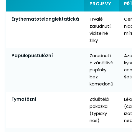
PROJEVY
PŘ
Erythematotelangiektatická
Trvalé
Cen
zarudnutí,
nia
viditelné
mír
žilky
Papulopustulózní
Zarudnutí
Aze
+ zánětlivé
kyse
pupínky
cen
bez
šet
komedonů
Fymatózní
Ztluštělá
Lék
pokožka
(ča
(typicky
izo
nos)
neb