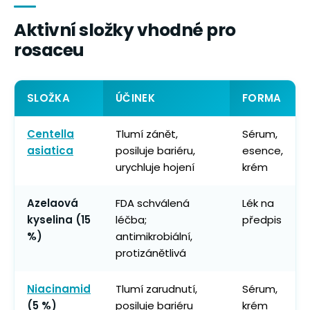
Aktivní složky vhodné pro
rosaceu
SLOŽKA
ÚČINEK
FORMA
Centella
Tlumí zánět,
Sérum,
asiatica
posiluje bariéru,
esence,
urychluje hojení
krém
Azelaová
FDA schválená
Lék na
kyselina (15
léčba;
předpis
%)
antimikrobiální,
protizánětlivá
Niacinamid
Tlumí zarudnutí,
Sérum,
(5 %)
posiluje bariéru
krém