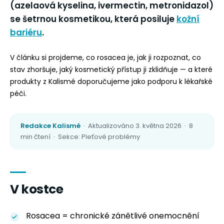
(azelaová kyselina, ivermectin, metronidazol)
se šetrnou kosmetikou, která posiluje
kožní
bariéru
.
V článku si projdeme, co rosacea je, jak ji rozpoznat, co
stav zhoršuje, jaký kosmetický přístup ji zklidňuje — a které
produkty z Kalismé doporučujeme jako podporu k lékařské
péči.
Redakce Kalismé
· Aktualizováno 3. května 2026 · 8
min čtení · Sekce: Pleťové problémy
V kostce
Rosacea = chronické zánětlivé onemocnění