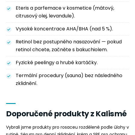
Eteris a parfemace v kosmetice (mátový,
citrusový olej, levandule).
Vysoké koncentrace AHA/BHA (nad 5 %).
Retinol bez postupného nasazování — pokud
retinol chcete, začněte s bakuchiolem.
Fyzické peelingy a hrubé kartáčky.
Termální procedury (sauna) bez následného
zklidnění.
Doporučené produkty z Kalismé
Vybrali jsme produkty pro rosaceu rozdělené podle úlohy v
rutině. Sérum pro denní zklidnění, krém a SPF pro ochranu