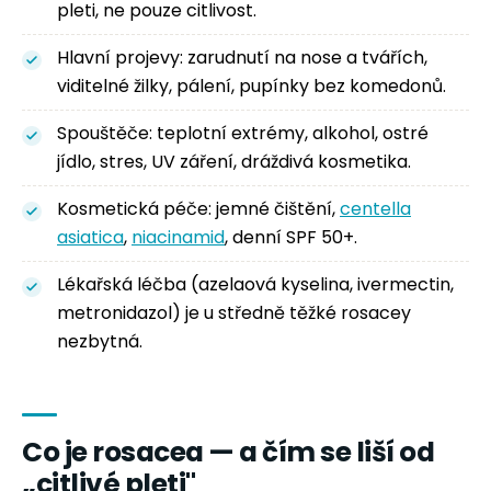
pleti, ne pouze citlivost.
Hlavní projevy: zarudnutí na nose a tvářích,
viditelné žilky, pálení, pupínky bez komedonů.
Spouštěče: teplotní extrémy, alkohol, ostré
jídlo, stres, UV záření, dráždivá kosmetika.
Kosmetická péče: jemné čištění,
centella
asiatica
,
niacinamid
, denní SPF 50+.
Lékařská léčba (azelaová kyselina, ivermectin,
metronidazol) je u středně těžké rosacey
nezbytná.
Co je rosacea — a čím se liší od
„citlivé pleti"