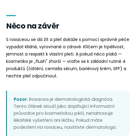
Něco na závěr
S rosaceou se dá žít a pleť dokáže s pomocí správné péče
vypadat klidně, vyrovnaně a zdravě. Klíčem je trpělivost,
jemnost a respekt k vlastní pleti. A pokud něco píská —
kosmetika je „flush" zhorší — vraťte se k základní rutině 4
produktů (čištění, centella sérum, bariérový krém, SPF) a
nechte pleť odpočinout.
Pozor:
Rosacea je dermatologická diagnóza.
Tento článek slouží jako doplňující informační
průvodce pro kosmetickou péči, nenahrazuje
lékařské vyšetření ani léčbu. Pokud máte
podezření na rosaceu, navštivte dermatologa.