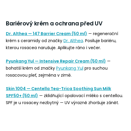
Bariérový krém a ochrana před UV
Dr. Althea — 147 Barrier Cream (50 ml)
— regenerační
krém s ceramidy od značky
Dr. Althea
. Posiluje bariéru,
kterou rosacea narušuje. Aplikujte ráno i večer.
Pyunkang Yul — Intensive Repair Cream (50 ml)
—
bohatší krém od značky
Pyunkang Yul
pro suchou
rosacovou pleť, zejména v zimě.
Skin 1004 — Centella Tea-Trica Soothing Sun Milk
SPF50+ (50 ml)
— zklidňující opalovací mléko s centellou.
SPF je u rosacey nezbytný — UV výrazně zhoršuje zánět.