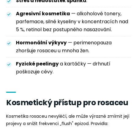
Stres a nedostatek spánku
.
Agresivní kosmetika
— alkoholové tonery,
parfemace, silné kyseliny v koncentracích nad
5 %, retinol bez postupného nasazování.
Hormonální výkyvy
— perimenopauza
zhoršuje rosaceu u mnoha žen.
Fyzické peelingy
a kartáčky — drhnutí
poškozuje cévy.
Kosmetický přístup pro rosaceu
Kosmetika rosaceu nevyléčí, ale může výrazně zmírnit její
projevy a snížit frekvenci „flush" epizod. Pravidla: