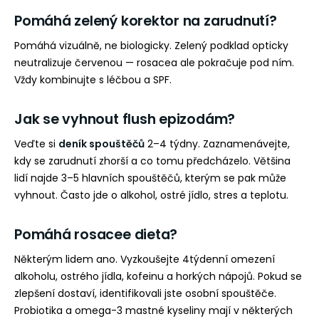
Pomáhá zelený korektor na zarudnutí?
Pomáhá vizuálně, ne biologicky. Zelený podklad opticky
neutralizuje červenou — rosacea ale pokračuje pod ním.
Vždy kombinujte s léčbou a SPF.
Jak se vyhnout flush epizodám?
Veďte si
deník spouštěčů
2–4 týdny. Zaznamenávejte,
kdy se zarudnutí zhorší a co tomu předcházelo. Většina
lidí najde 3–5 hlavních spouštěčů, kterým se pak může
vyhnout. Často jde o alkohol, ostré jídlo, stres a teplotu.
Pomáhá rosacee dieta?
Některým lidem ano. Vyzkoušejte 4týdenní omezení
alkoholu, ostrého jídla, kofeinu a horkých nápojů. Pokud se
zlepšení dostaví, identifikovali jste osobní spouštěče.
Probiotika a omega-3 mastné kyseliny mají v některých