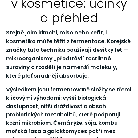
v kosmetice: účinky
a přehled
Stejně jako kimchi, miso nebo kefír, i
kosmetika může těžit z fermentace. Korejské
značky tuto techniku používají desítky let —
mikroorganismy „předtráví" rostlinné
suroviny a rozdělí je na menší molekuly,
které pleť snadněji absorbuje.
Výsledkem jsou fermentované složky se třemi
klíčovými výhodami:
vyšší biologická
dostupnost
,
nižší dráždivost
a
obsah
probiotických metabolitů
, které podporují
kožní mikrobiom. Černá rýže, sója, kombu
mořská řasa a galaktomyces patří mezi