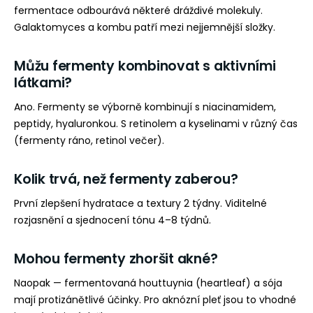
fermentace odbourává některé dráždivé molekuly.
Galaktomyces a kombu patří mezi nejjemnější složky.
Můžu fermenty kombinovat s aktivními
látkami?
Ano. Fermenty se výborně kombinují s niacinamidem,
peptidy, hyaluronkou. S retinolem a kyselinami v různý čas
(fermenty ráno, retinol večer).
Kolik trvá, než fermenty zaberou?
První zlepšení hydratace a textury 2 týdny. Viditelné
rozjasnění a sjednocení tónu 4–8 týdnů.
Mohou fermenty zhoršit akné?
Naopak — fermentovaná houttuynia (heartleaf) a sója
mají protizánětlivé účinky. Pro aknózní pleť jsou to vhodné