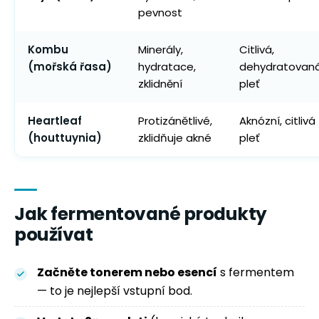
pevnost
Kombu
Minerály,
Citlivá,
(mořská řasa)
hydratace,
dehydratovan
zklidnění
pleť
Heartleaf
Protizánětlivé,
Aknózní, citlivá
(houttuynia)
zklidňuje akné
pleť
Jak fermentované produkty
používat
Začněte tonerem nebo esencí
s fermentem
— to je nejlepší vstupní bod.