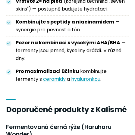
Vrstvte 2× na pleti
(korejská technika „seven
skins") — postupně budujete hydrataci.
Kombinujte s peptidy a niacinamidem
—
synergie pro pevnost a tón.
Pozor na kombinaci s vysokými AHA/BHA
—
fermenty jsou jemné, kyseliny dráždí. V různé
dny.
Pro maximalizaci účinku
kombinujte
fermenty s
ceramidy
a
hyaluronkou
.
Doporučené produkty z Kalismé
Fermentovaná černá rýže (Haruharu
Wonder)