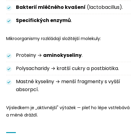
Bakterií mléčného kvašení
(lactobacillus).
Specifických enzymů
.
Mikroorganismy rozkládají složitější molekuly:
Proteiny →
aminokyseliny
.
Polysacharidy → kratší cukry a postbiotika.
Mastné kyseliny → menší fragmenty s vyšší
absorpcí.
Výsledkem je „aktivnější" výtažek — pleť ho lépe vstřebává
a méně dráždí.