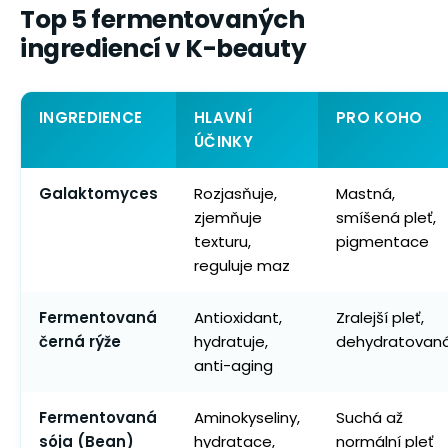
Top 5 fermentovaných
ingrediencí v K-beauty
INGREDIENCE
HLAVNÍ
PRO KOHO
ÚČINKY
Galaktomyces
Rozjasňuje,
Mastná,
zjemňuje
smíšená pleť,
texturu,
pigmentace
reguluje maz
Fermentovaná
Antioxidant,
Zralejší pleť,
černá rýže
hydratuje,
dehydratovan
anti-aging
Fermentovaná
Aminokyseliny,
Suchá až
sója (Bean)
hydratace,
normální pleť