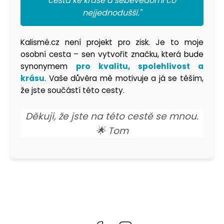
cesta ke kráse a sebevědomí co
nejjednodušší."
Kalismé.cz není projekt pro zisk. Je to moje
osobní cesta – sen vytvořit značku, která bude
synonymem
pro kvalitu, spolehlivost a
krásu
. Vaše důvěra mě motivuje a já se těším,
že jste součástí této cesty.
Děkuji, že jste na této cestě se mnou.
🌟 Tom