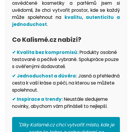
osvědčené kosmetiky a parfémů jsem si
uvědomil, že chci vytvořit prostor, kde se každý
může spolehnout na
kvalitu, autenticitu a
jednoduchost
.
Co Kalismé.cz nabízí?
✔ Kvalita bez kompromisů:
Produkty osobně
testované a pečlivě vybrané. Spolupráce pouze
s ověřenými dodavateli.
✔ Jednoduchost a důvěra:
Jasná a přehledná
cesta k vaší kráse a péči, na kterou se můžete
spolehnout.
✔ Inspirace a trendy:
Neustále sledujeme
novinky, abychom vám přinášeli to nejlepší.
"Díky Kalismé.cz chci vytvořit místo, kde je