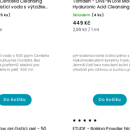
 Centella Cleansing
Torriden - DIVE-IN Low Mo
pleť 💦
isticí voda s výtažkem
Hyaluronic Acid Cleansin
 Asiatica 300 ml
Jemná hydratační čisticí
>5 ks)
Skladem
(4 ks)
nízkomolekulární kyselino
449 Kč
hyaluronovou - 150 ml
ml
2,99 Kč / 1 ml
cí voda s 500 ppm Centella
pH-balancovaná čisticí pěna s
outtuynia Cordata. Bez
nízkomolekulární kyseliny hyal
z parfémů. Ideální pro
Jemně čistí bez narušení kožní b
aktivní pleť. 300 ml.
vhodná pro citlivou a suchou pl
Do košíku
Do košíku
w pH čisticí gel - 50
ETUDE - Baking Powder h