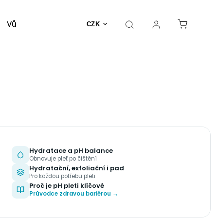
Vůně a parfémy
Dekorativní kosmetika
Nást
CZK
Hydratace a pH balance
Obnovuje pleť po čištění
Hydratační, exfoliační i pad
Pro každou potřebu pleti
Proč je pH pleti klíčové
Průvodce zdravou bariérou →