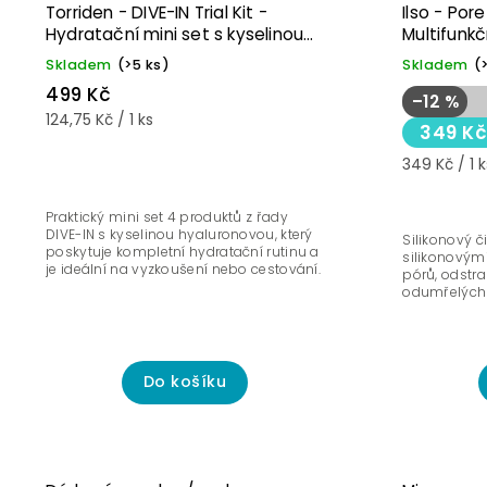
Novinka☝🏻
Akce
Nejprod
Torriden - DIVE-IN Trial Kit -
Ilso - Por
Hydratační mini set s kyselinou
Multifunkčn
Abeced
hyaluronovou - 4 ks
Skladem
(>5 ks)
Skladem
(
499 Kč
–12 %
124,75 Kč / 1 ks
349 K
349 Kč / 1 k
Praktický mini set 4 produktů z řady
DIVE-IN s kyselinou hyaluronovou, který
Silikonový č
poskytuje kompletní hydratační rutinu a
silikonovými
je ideální na vyzkoušení nebo cestování.
pórů, odstr
odumřelých
Do košíku