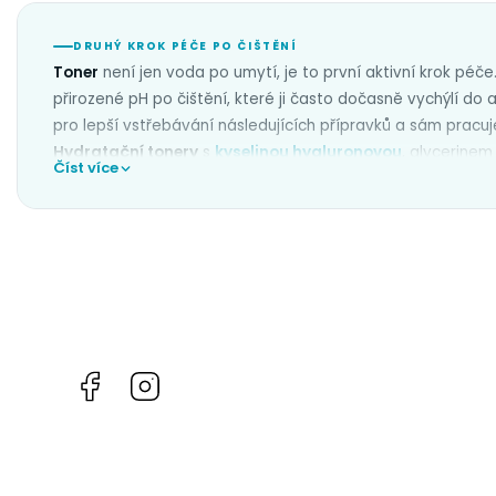
DRUHÝ KROK PÉČE PO ČIŠTĚNÍ
Toner
není jen voda po umytí, je to první aktivní krok péče.
přirozené pH po čištění, které ji často dočasně vychýlí do a
pro lepší vstřebávání následujících přípravků a sám pracuje
Hydratační tonery
s
kyselinou hyaluronovou
, glycerinem
Číst více
pleti.
Exfoliační tonery
s
kyselinami AHA, BHA nebo PHA
je
pomáhají proti drobným nedokonalostem.
Zklidňující tone
zmírňují zarudnutí a hodí se pro citlivou nebo podrážděnou
niacinamidem
sjednocují tón pleti a pracují na pigmentov
tamponem, nebo poklepem dlaní pro lepší vstřebání. Vybír
pracují s pH pleti.
Facebook
Instagram