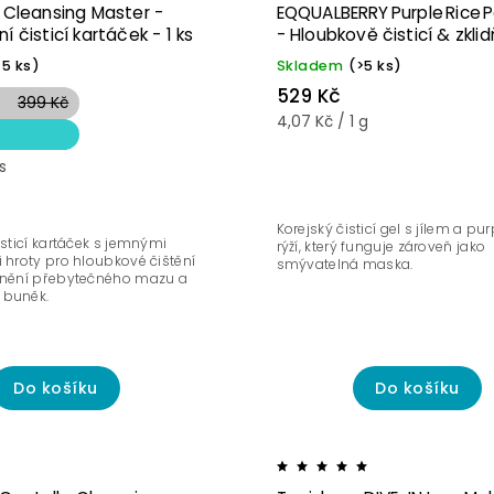
Pro
ávanější
e Cleansing Master -
EQQUALBERRY Purple Rice P
smíšenou a
mastnou
í čisticí kartáček - 1 ks
- Hloubkově čisticí & zklid
ně
pleť
130 g
>5 ks)
Skladem
(>5 ks)
529 Kč
399 Kč
4,07 Kč / 1 g
č
s
Korejský čisticí gel s jílem a p
isticí kartáček s jemnými
rýží, který funguje zároveň jako
 hroty pro hloubkové čištění
smývatelná maska.
anění přebytečného mazu a
 buněk.
Do košíku
Do košíku
Pro suchou