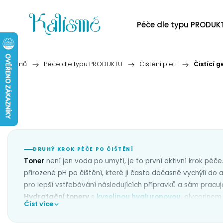
Péče dle typu PRODUK
Domů
/
Péče dle typu PRODUKTU
/
Čištění pleti
/
Čistící g
DRUHÝ KROK PÉČE PO ČIŠTĚNÍ
Toner
není jen voda po umytí, je to první aktivní krok péče.
přirozené pH po čištění, které ji často dočasně vychýlí do a
pro lepší vstřebávání následujících přípravků a sám pracuje
Hydratační tonery
s
kyselinou hyaluronovou
, glycerinem
Číst více
pleti.
Exfoliační tonery
s
kyselinami AHA, BHA nebo PHA
je
pomáhají proti drobným nedokonalostem.
Zklidňující tone