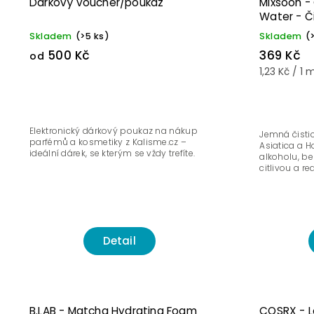
Dárkový voucher/poukaz
Mixsoon -
Water - Č
z Centella
Skladem
(>5 ks)
Skladem
(
500 Kč
369 Kč
od
1,23 Kč / 1 
Elektronický dárkový poukaz na nákup
Jemná čisti
parfémů a kosmetiky z Kalisme.cz –
Asiatica a H
ideální dárek, se kterým se vždy trefíte.
alkoholu, be
citlivou a re
Detail
B.LAB - Matcha Hydrating Foam
COSRX - Lo