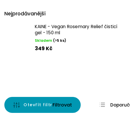
zmírňují zarudnutí a hodí se pro citlivou nebo podrážděnou
niacinamidem
sjednocují tón pleti a pracují na pigmentov
Nejprodávanější
tamponem, nebo poklepem dlaní pro lepší vstřebání. Vybír
KAINE - Vegan Rosemary Relief čisticí
pracují s pH pleti.
gel - 150 ml
Skladem
(>5 ks)
349 Kč
Otevřít filtr
Doporuč
Nejlevně
Nejdražš