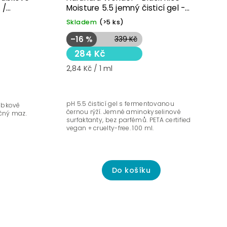
 /
Moisture 5.5 jemný čisticí gel -
100ml
Skladem
(>5 ks)
–16 %
339 Kč
284 Kč
2,84 Kč / 1 ml
pH 5.5 čisticí gel s fermentovanou
ubkově
černou rýží. Jemné aminokyselinové
ečný maz.
surfaktanty, bez parfémů. PETA certified
vegan + cruelty-free. 100 ml.
Do košíku