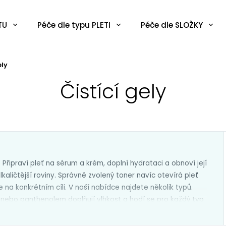
TU
Péče dle typu PLETI
Péče dle SLOŽKY
ely
Čistící gely
 Připraví pleť na sérum a krém, doplní hydrataci a obnoví její
lkaličtější roviny. Správně zvolený toner navíc otevírá pleť
 na konkrétním cíli. V naší nabídce najdete několik typů.
 nebo panthenolem doplňují vlhkost a hodí se pro každý typ
mně odstraňují odumřelé buňky, zjemňují texturu pleti a
ry
s centellou, heartleaf extraktem nebo madecassosidem