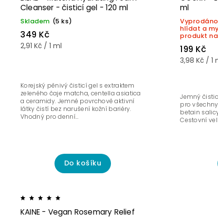
Cleanser - čisticí gel - 120 ml
ml
Skladem
(5 ks)
Vyprodáno 
hlídat a m
349 Kč
produkt na
2,91 Kč / 1 ml
199 Kč
3,98 Kč / 1 
Korejský pěnivý čisticí gel s extraktem
zeleného čaje matcha, centella asiatica
Jemný čistic
a ceramidy. Jemné povrchově aktivní
pro všechny 
látky čistí bez narušení kožní bariéry.
betain salic
Vhodný pro denní...
Cestovní vel
Do košíku
KAINE - Vegan Rosemary Relief