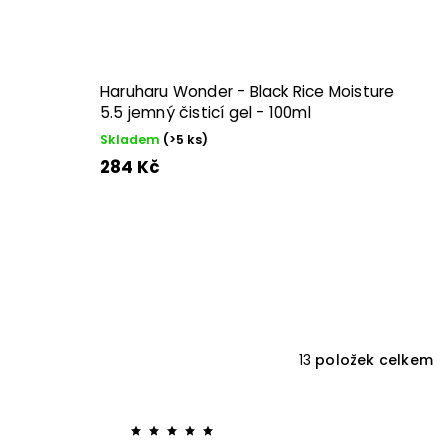
Haruharu Wonder - Black Rice Moisture
5.5 jemný čisticí gel - 100ml
Skladem
(>5 ks)
284 Kč
13
položek celkem