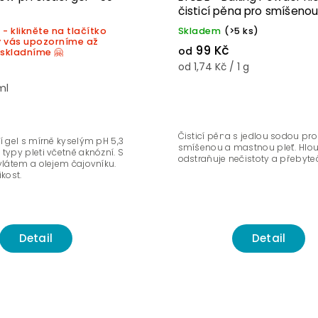
čisticí pěna pro smíšenou
mastnou pleť
- klikněte na tlačítko
Skladem
(>5 ks)
y vás upozorníme až
99 Kč
od
skladníme 🤗
od 1,74 Kč / 1 g
ml
Čisticí pěna s jedlou sodou pro
í gel s mírně kyselým pH 5,3
smíšenou a mastnou pleť. Hlo
typy pleti včetně aknózní. S
odstraňuje nečistoty a přebyt
ylátem a olejem čajovníku.
ikost.
Detail
Detail