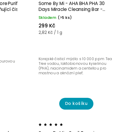
ore Purifying Pack Cleanser
Some By Mi - AHA BHA PHA 30
ňující čisticí gel-maska -
Days Miracle Cleansing Bar -
Čisticí mýdlo na obličej s
Skladem
(>5 ks)
AHA/BHA/PHA kyselinami - 106 g
299 Kč
2,82 Kč / 1 g
Korejské čisticí mýdlo s 10 000 ppm Tea
urpurovou
Tree vodou, laktobionovou kyselinou
(PHA), niacinamidem a centellou pro
mastnou a aknózní pleť.
Do košíku