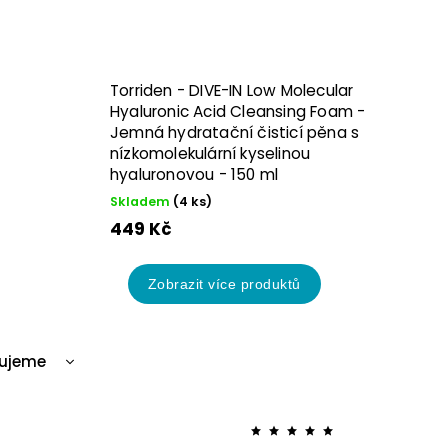
 pleť.
Rozjasňující tonery
s
vitamínem C
nebo
ých skvrnách. Aplikujte ráno i večer po čištění, buď vatovým
áme tonery s jasným složením, které doplňují hydrataci a
Torriden - DIVE-IN Low Molecular
Hyaluronic Acid Cleansing Foam -
Jemná hydratační čisticí pěna s
nízkomolekulární kyselinou
hyaluronovou - 150 ml
Skladem
(4 ks)
449 Kč
Zobrazit více produktů
ujeme
jší
í