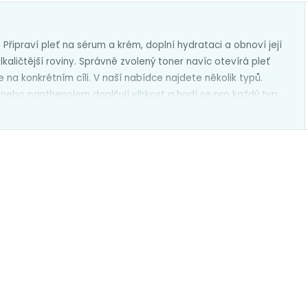
 Připraví pleť na sérum a krém, doplní hydrataci a obnoví její
lkaličtější roviny. Správně zvolený toner navíc otevírá pleť
 na konkrétním cíli. V naší nabídce najdete několik typů.
 nebo panthenolem doplňují vlhkost a hodí se pro každý typ
mně odstraňují odumřelé buňky, zjemňují texturu pleti a
ry
s centellou, heartleaf extraktem nebo madecassosidem
 pleť.
Rozjasňující tonery
s
vitamínem C
nebo
ých skvrnách. Aplikujte ráno i večer po čištění, buď vatovým
áme tonery s jasným složením, které doplňují hydrataci a