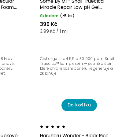
lecular
Some By Mi - Snail Truecica
g Foam -
Miracle Repair Low pH Gel
 pěna s
Cleanser - Jemný čistící gel s
Skladem
(>5 ks)
u
nízkým pH 100 ml
399 Kč
3,99 Kč / 1 ml
 8 typy
Čisticí gel s pH 5,5 a 30 000 ppm Snail
uronové.
Truecica™ komplexem — šetrné čištění,
ariéry,
které chrání kožní bariéru, regeneruje a
eť.
zklidňuje.
Do košíku
Akce
loubkově
Haruharu Wonder - Black Rice