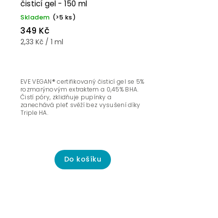
čisticí gel - 150 ml
Skladem
(>5 ks)
349 Kč
2,33 Kč / 1 ml
EVE VEGAN® certifikovaný čisticí gel se 5%
rozmarýnovým extraktem a 0,45% BHA.
Čistí póry, zklidňuje pupínky a
zanechává pleť svěží bez vysušení díky
Triple HA.
Do košíku