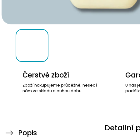
Čerstvé zboží
Gara
Zboží nakupujeme průběžně, nesedí
U nás j
nám ve skladu dlouhou dobu.
padělk
Detailní 
Popis