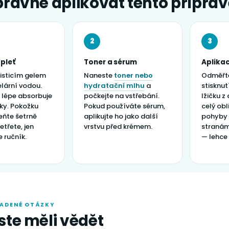
právně aplikovat tento přípra
2
3
 pleť
Toner a sérum
Aplikac
isticím gelem
Naneste
toner nebo
Odměřte
lární vodou.
hydratační mlhu
a
stisknu
ť lépe absorbuje
počkejte na vstřebání.
lžičku z
tky. Pokožku
Pokud používáte sérum,
celý obl
ňte šetrně
aplikujte ho jako další
pohyby 
etřete, jen
vrstvu před krémem.
stranám.
e ručník.
— lehce
LADENÉ OTÁZKY
ste měli vědět