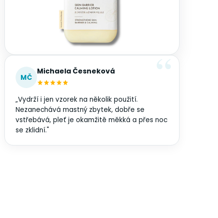
Michaela Česneková
MČ
„Vydrží i jen vzorek na několik použití.
Nezanechává mastný zbytek, dobře se
vstřebává, pleť je okamžitě měkká a přes noc
se zklidní."