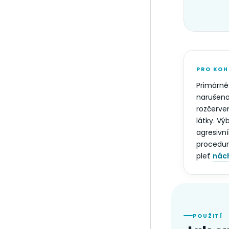
PRO KOH
Primárně
narušenou
rozčerven
látky. Vý
agresivní
procedury
pleť
nách
POUŽITÍ