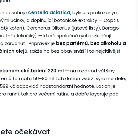
genu.
eň obsahuje
centella asiatica
, bylinu s prokázanými
vými účinky, a doplňující botanické extrakty — Coptis
atý kořen), Corchorus Olitorius (jutové listy), Borago
(brutnák lékařský) — které společně rychle zklidňují
a zarudnutí. Přípravek je
bez parfémů, bez alkoholu a
lních olejů
, takže ho bez obav snáší i ta nejcitlivější
ekonomické balení 220 ml
— na rozdíl od většiny
krémů formátu 50–80 ml tato lotion vydrží výrazně déle,
599 Kč odpovídá nadstandartní hodnotě. Lotion je
ro ranní, tak pro večerní rutinu a dobře layeruje pod
ete očekávat