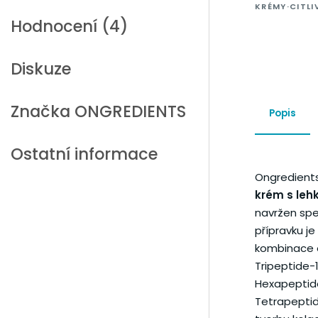
KRÉMY
·
CITLI
Hodnocení (4)
Diskuze
Značka
ONGREDIENTS
Popis
Ostatní informace
Ongredients
krém s lehk
navržen spe
přípravku j
kombinace 
Tripeptide-1
Hexapeptide
Tetrapeptid