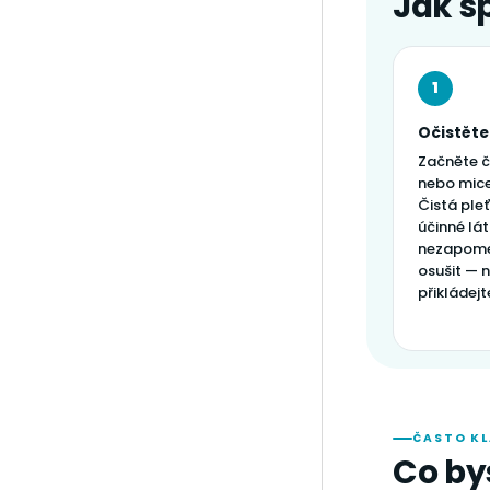
Jak s
1
Očistěte
Začněte č
nebo mice
Čistá ple
účinné lá
nezapome
osušit — n
přikládejt
ČASTO K
Co by