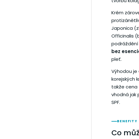
tvorbu kola
Krém zárov
protizánětli
Japonica (zl
Officinalis 
podráždění 
bez esenciá
pleť.
Výhodou je
korejských 
takže cena 
vhodná jak p
SPF.
BENEFITY
Co můž