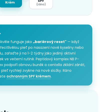
SPF
Krém
(ráno)
P
skvěle funguje jako
„bariérový reset"
— když
ecitlivělou pleť po nasazení nové kyseliny nebo
du, zařaďte ji na 1–2 týdny jako jediný aktivní
ek ve večerní rutině. Peptidový komplex NB P-
 podpoří obnovu buněk a centella zklidní zánět,
i pleť rychleji zvykne na nové složky. Ráno
čete
ochranným SPF krémem
.