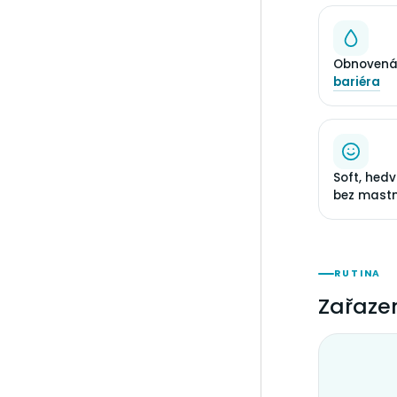
Obnovená
bariéra
Soft, hed
bez mastn
RUTINA
Zařazen