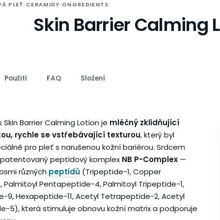
VÁ PLEŤ
·
CERAMIDY
·
ONGREDIENTS
Skin Barrier Calming 
Použití
FAQ
Složení
 Skin Barrier Calming Lotion je
mléčný zklidňující
ou, rychle se vstřebávající texturou
, který byl
ciálně pro pleť s narušenou kožní bariérou. Srdcem
e patentovaný peptidový komplex
NB P-Complex
—
osmi různých
peptidů
(Tripeptide-1, Copper
, Palmitoyl Pentapeptide-4, Palmitoyl Tripeptide-1,
-9, Hexapeptide-11, Acetyl Tetrapeptide-2, Acetyl
e-5), která stimuluje obnovu kožní matrix a podporuje