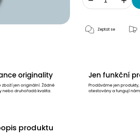
Zeptat se
nce originality
Jen funkční p
e zboží jen originální. Žádné
Prodáváme jen produkty
y nebo druhořadá kvalita.
otestovány a fungují nám
popis produktu