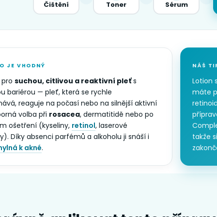
Čištění
Toner
Sérum
O JE VHODNÝ
NÁŠ TI
 pro
suchou, citlivou a reaktivní pleť
s
Lotion 
 bariérou — pleť, která se rychle
máte př
ává, reaguje na počasí nebo na silnější aktivní
retinoi
borná volba při
rosacea
, dermatitidě nebo po
příprav
m ošetření (kyseliny,
retinol
, laserové
Complex
). Díky absenci parfémů a alkoholu ji snáší i
takže s
ylná k akné
.
zakon