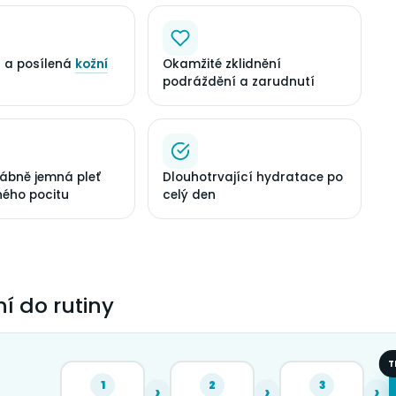
 a posílená
kožní
Okamžité zklidnění
podráždění a zarudnutí
vábně jemná pleť
Dlouhotrvající hydratace po
ého pocitu
celý den
í do rutiny
T
1
2
3
›
›
›