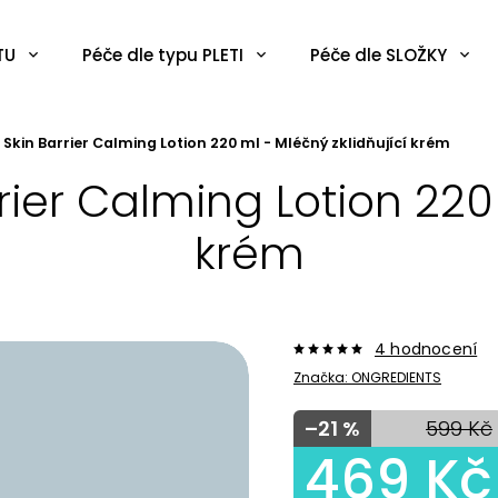
TU
Péče dle typu PLETI
Péče dle SLOŽKY
 Skin Barrier Calming Lotion 220 ml - Mléčný zklidňující krém
rier Calming Lotion 220 
krém
4 hodnocení
Značka:
ONGREDIENTS
–21 %
599 Kč
469 Kč