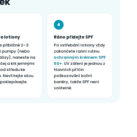
vek
4
e lotiony
Ráno přidejte SPF
 přibližně 2–3
Po vstřebání lotiony vždy
tí pumpy (nebo
zakončete ranní rutinu
 dózy), naneste na
ochranným krémem SPF
ičej a krk jemnými
50+
. UV záření je jednou z
od středu ke
hlavních příčin
 Nevtírejte silou
poškozování kožní
 poklepávejte.
bariéry, takže SPF není
volitelné.