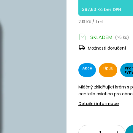
387,60 Kč bez DPH
2,13 Kč / 1 ml
SKLADEM
(>5 ks)
Možnosti doručení
Akce
Tip👌🏻
Pro
typy 
Mléčný zklidňující krém 
centella asiatica pro obnovu
Detailní informace