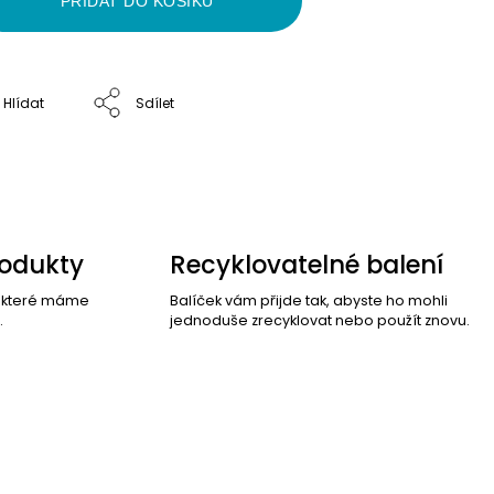
PŘIDAT DO KOŠÍKU
Hlídat
Sdílet
rodukty
Recyklovatelné balení
, které máme
Balíček vám přijde tak, abyste ho mohli
.
jednoduše zrecyklovat nebo použít znovu.