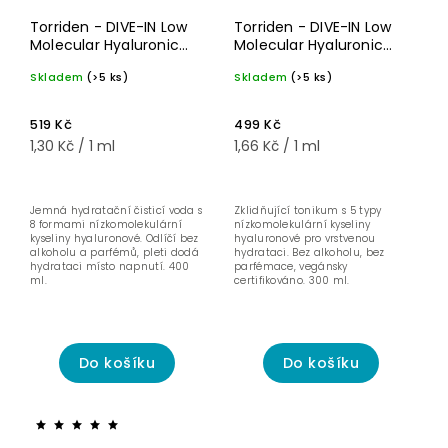
Pro citlivou
Pro suchou
pleť
pleť 💦
Torriden - DIVE-IN Low
Torriden - DIVE-IN Low
Molecular Hyaluronic
Molecular Hyaluronic
Acid Cleansing Water -
Acid Toner - Hloubkově
Skladem
(>5 ks)
Skladem
(>5 ks)
Jemná čisticí pleťová
hydratační toner s
voda s nízkomolekulární
nízkomolekulární
kyselinou hyaluronovou
kyselinou hyaluronovou
519 Kč
499 Kč
- 400 ml
- 300 ml
1,30 Kč / 1 ml
1,66 Kč / 1 ml
Jemná hydratační čisticí voda s
Zklidňující tonikum s 5 typy
8 formami nízkomolekulární
nízkomolekulární kyseliny
kyseliny hyaluronové. Odlíčí bez
hyaluronové pro vrstvenou
alkoholu a parfémů, pleti dodá
hydrataci. Bez alkoholu, bez
hydrataci místo napnutí. 400
parfémace, vegánsky
ml.
certifikováno. 300 ml.
Do košíku
Do košíku
Akce