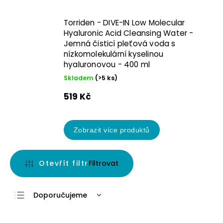
Torriden - DIVE-IN Low Molecular
Hyaluronic Acid Cleansing Water -
Jemná čisticí pleťová voda s
nízkomolekulární kyselinou
hyaluronovou - 400 ml
Skladem
(>5 ks)
519 Kč
Zobrazit více produktů
Otevřít filtr
Doporučujeme
Nejlevnější