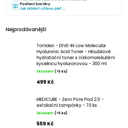
nebo podrážděnou pletí, ekzémovou pokožkou nebo
Posílení bariéry
dětskou pletí, často se proto kombinuje s
Jak zklidnit citlivou pleť →
panthenolem a
ceramidy
v přípravcích pro citlivou
pokožku. Najdete ho v krémech, sérech, tonerech,
balzámech a hojivých přípravcích, často v kombinaci s
Nejprodávanější
centellou, panthenolem nebo madecassosidem. Více
o tom,
jak posílit kožní bariéru a zklidnit citlivou pleť
,
Torriden - DIVE-IN Low Molecular
najdete na blogu.
Hyaluronic Acid Toner - Hloubkově
hydratační toner s nízkomolekulární
kyselinou hyaluronovou - 300 ml
Skladem
(>5 ks)
499 Kč
MEDICUBE - Zero Pore Pad 2.0 -
exfoliační tampónky - 70 ks
Skladem
(>5 ks)
559 Kč