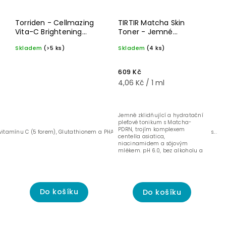
Nejdražší
Novinka☝🏻
Nejprodávanější
Na
Torriden - Cellmazing
TIRTIR Matcha Skin
pigmentové
Vita-C Brightening
Toner - Jemné
skvrny
Abecedně
Blemish Toning Pad -
zklidňující a hydratační
Skladem
(>5 ks)
Skladem
(4 ks)
Rozjasňující tonizační
pleťové tonikum - 150
tampony s vitamínem
ml
C - 175 ml (70 ks)
609 Kč
4,06 Kč / 1 ml
Jemně zklidňující a hydratační
pleťové tonikum s Matcha-
PDRN, trojím komplexem
tamínu C (5 forem), Glutathionem a PHA kyselinou (Gluconolactone) pro&nbs...
centella asiatica,
niacinamidem a sójovým
mlékem. pH 6.0, bez alkoholu a
parfémů, vhodný pro...
Do košíku
Do košíku