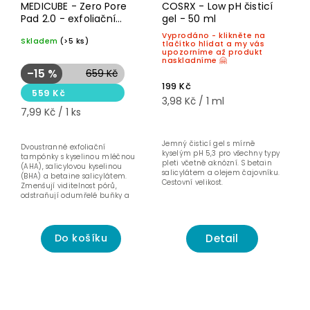
MEDICUBE - Zero Pore
COSRX - Low pH čisticí
Pad 2.0 - exfoliační
gel - 50 ml
tampónky - 70 ks
Vyprodáno - klikněte na
Skladem
(>5 ks)
tlačítko hlídat a my vás
upozorníme až produkt
naskladníme 🤗
–15 %
659 Kč
199 Kč
559 Kč
3,98 Kč / 1 ml
7,99 Kč / 1 ks
Jemný čisticí gel s mírně
Dvoustranné exfoliační
kyselým pH 5,3 pro všechny typy
tampónky s kyselinou mléčnou
pleti včetně aknózní. S betain
(AHA), salicylovou kyselinou
salicylátem a olejem čajovníku.
(BHA) a betaine salicylátem.
Cestovní velikost.
Zmenšují viditelnost pórů,
odstraňují odumřelé buňky a
vyhlazují...
Detail
Do košíku