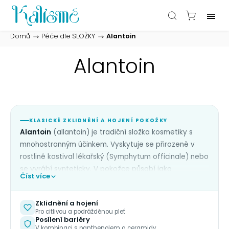
Domů
/
Péče dle SLOŽKY
/
Alantoin
Alantoin
KLASICKÉ ZKLIDNĚNÍ A HOJENÍ POKOŽKY
Alantoin
(allantoin) je tradiční složka kosmetiky s
mnohostranným účinkem. Vyskytuje se přirozeně v
rostlině kostival lékařský (Symphytum officinale) nebo
se vyrábí synteticky. V pokožce působí jako
Číst více
zklidňující, hojivá a hydratační složka
: zmírňuje
zarudnutí a podráždění, podporuje regeneraci
Zklidnění a hojení
pokožky, jemně podporuje obnovu povrchové vrstvy a
Pro citlivou a podrážděnou pleť
posiluje kožní bariéru. Je výborně tolerován i citlivou
Posílení bariéry
V kombinaci s panthenolem a ceramidy