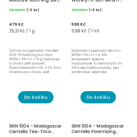
Moisture Soothing Sun
Watery Fit Sun Serum -
Abecedně
Pro citlivou
Stick - Hydratační
Hydratační opalovací
pleť
Skladem
(>5 ks)
Skladem
(>5 ks)
ochranná tyčinka
sérum SPF50+ PA++++ -
SPF50+ PA++++ - 19 g
50 ml
479 Kč
599 Kč
25,21 Kč / 1 g
11,98 Kč / 1 ml
Tyčinka na opalování Torriden
Hydratační opalovací sérum s
DIVE-IN Soothing Sun Stick
SPF50+ PA++++ a 10D
SPF50+ PA++++ 19 g hydratuje
komplexem kyseliny
a chrání pleť zároveň.
hyaluronové. 6 chemických UV
Nízkomolekulární HA, 4 UV filtry.
filtrů bez bílého povlaku, bez
Vhodná pro citlivou pleť.
parfémace, vegánská
certifikace Korean Vegan...
Do košíku
Do košíku
Pro
Pro
smíšenou a
smíšenou a
SKIN 1004 - Madagascar
SKIN 1004 - Madagascar
mastnou
mastnou
pleť
pleť
Centella Tea-Trica
Centella Poremizing
Na akné