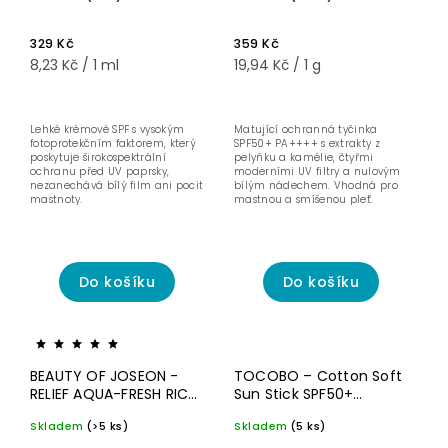
Hydratační a
SPF50+ - SPF tyčinka s
rozjasňující ochranný
matujícím efektem
krém – 40 ml
SPF50+ 18 g
329 Kč
359 Kč
8,23 Kč / 1 ml
19,94 Kč / 1 g
Lehké krémové SPF s vysokým
Matující ochranná tyčinka
fotoprotekčním faktorem, který
SPF50+ PA++++ s extrakty z
poskytuje širokospektrální
pelyňku a kamélie, čtyřmi
ochranu před UV paprsky,
moderními UV filtry a nulovým
nezanechává bílý film ani pocit
bílým nádechem. Vhodná pro
mastnoty.
mastnou a smíšenou pleť.
Do košíku
Do košíku
Pro
smíšenou a
BEAUTY OF JOSEON -
TOCOBO – Cotton Soft
mastnou
pleť
RELIEF AQUA-FRESH RICE
Sun Stick SPF50+
+ B5 - Opalovací krém s
PA++++ – Tyčinka s SPF
Skladem
(>5 ks)
Skladem
(5 ks)
lehkou texturou SPF50+
- 19 g