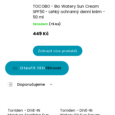
TOCOBO - Bio Watery Sun Cream
SPF50 - Lehký ochranný denní krém -
50 ml
Skladem
(>5 ks)
449 Kč
Zobrazit více produktů
Otevřít filtr
Doporučujeme
Nejlevnější
Nejdražší
Novinka☝🏻
Pro
smíšenou a
Nejprodávanější
Torriden - DIVE-IN
Torriden - DIVE-IN
mastnou
pleť