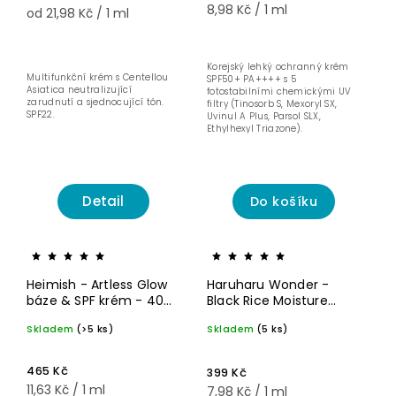
8,98 Kč / 1 ml
od 21,98 Kč / 1 ml
Korejský lehký ochranný krém
Multifunkční krém s Centellou
SPF50+ PA++++ s 5
Asiatica neutralizující
fotostabilními chemickými UV
zarudnutí a sjednocující tón.
filtry (Tinosorb S, Mexoryl SX,
SPF22.
Uvinul A Plus, Parsol SLX,
Ethylhexyl Triazone).
Detail
Do košíku
Heimish - Artless Glow
Haruharu Wonder -
báze & SPF krém - 40
Black Rice Moisture
ml
Airyfit Sunscreen
Skladem
(>5 ks)
Skladem
(5 ks)
SPF50+ (50 ml)
465 Kč
399 Kč
11,63 Kč / 1 ml
7,98 Kč / 1 ml