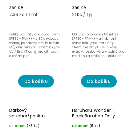
PA++++ 50 ml
369 Kč
399 Kč
7,38 Kč / 1 ml
21 Kč / 1 g
Lehký vodnatý opalovací krém
Matující opalovací tyčinka s
SPF50+ PA++++ s 30% rýžovou
SPF50+ PA++++ a hybridní
vodou, panthenolem (vitamin
ochranou (oxid titaničitý +
B5), ceramidy a 6 chemickými
chemické filtry). Bavlníkový
UV filtry. Vhodný pro citlivou i
extrakt, bezbarvá a vhodná pro
aknózní pleť.
mastnou a smíšenou pleť i na...
Do košíku
Do košíku
Dárkový
Haruharu Wonder -
voucher/poukaz
Black Bamboo Daily
Soothing Sun Shield SPF
Skladem
(>5 ks)
Skladem
(5 ks)
50+ - 20 g