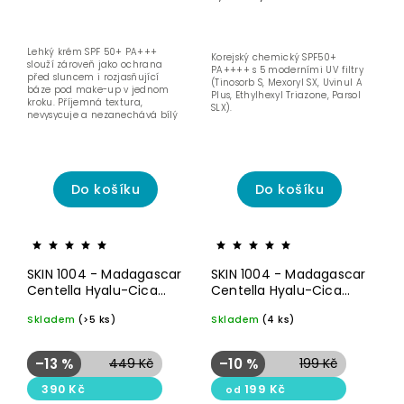
Lehký krém SPF 50+ PA+++
Korejský chemický SPF50+
slouží zároveň jako ochrana
PA++++ s 5 moderními UV filtry
před sluncem i rozjasňující
(Tinosorb S, Mexoryl SX, Uvinul A
báze pod make-up v jednom
Plus, Ethylhexyl Triazone, Parsol
kroku. Příjemná textura,
SLX).
nevysycuje a nezanechává bílý
nádech.
Do košíku
Do košíku
Akce
Akce
SKIN 1004 - Madagascar
SKIN 1004 - Madagascar
Centella Hyalu-Cica
Centella Hyalu-Cica
Silky-Fit Sun Stick SPF 50
Water-Fit Sun Serum
Skladem
(>5 ks)
Skladem
(4 ks)
(20g)
SPF 50
–13 %
449 Kč
–10 %
199 Kč
390 Kč
199 Kč
od