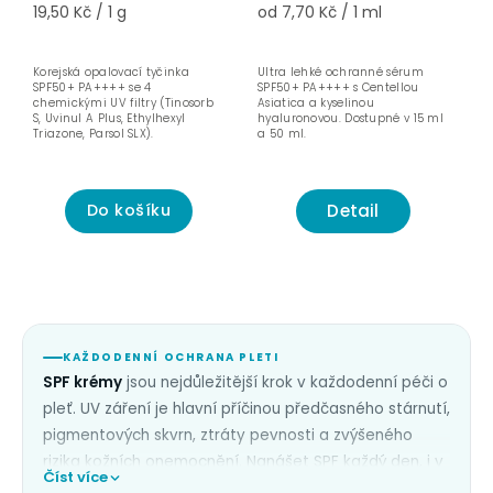
19,50 Kč / 1 g
od 7,70 Kč / 1 ml
Korejská opalovací tyčinka
Ultra lehké ochranné sérum
SPF50+ PA++++ se 4
SPF50+ PA++++ s Centellou
chemickými UV filtry (Tinosorb
Asiatica a kyselinou
S, Uvinul A Plus, Ethylhexyl
hyaluronovou. Dostupné v 15 ml
Triazone, Parsol SLX).
a 50 ml.
Detail
Do košíku
KAŽDODENNÍ OCHRANA PLETI
SPF krémy
jsou nejdůležitější krok v každodenní péči o
pleť. UV záření je hlavní příčinou předčasného stárnutí,
pigmentových skvrn, ztráty pevnosti a zvýšeného
rizika kožních onemocnění. Nanášet SPF každý den, i v
Číst více
zimě a v zatazených dnech, kdy UV-A záření prochází