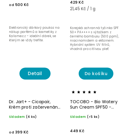
429 Kč
500 Kč
od
21,45 Kč / 1 g
Elektronický dárkový poukaz na
Korejská ochranná tyčinka SPF
nákup parfémů a kosmetiky z
50+ PA++++ s výtažkem z
Kalisme.cz – ideální dárek, se
černého bambusu (500 ppm),
kterým se vždy trefíte.
niacinamidem a ektoinem.
Hybridní systém UV filtrů,
vhodná pro citlivou pleť.
Detail
Do košíku
Novinka☝🏻
Pro
Dr. Jart+ - Cicapair,
TOCOBO - Bio Watery
smíšenou a
Krém proti začervenání
Sun Cream SPF50 -
mastnou
pleť
obličeje SPF22
Lehký ochranný denní
Skladem
(4 ks)
Skladem
(>5 ks)
krém - 50 ml
449 Kč
399 Kč
od