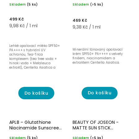
Soothing Sun Milk
Velvet Finish Sunscreen
Skladem
(5 ks)
Skladem
(>5 ks)
SPF50+ PA++++ -
- Matující opalovací
Hydratační a zklidňující
krém s tónovacím
opalovací mléko - 50
efektem - 50 ml
499 Kč
469 Kč
ml
9,98 Kč / 1 ml
9,38 Kč / 1 ml
Lehké opalovací mléko SPF50+
Minerální tónovaný opalovací
PA++++ s hybridní UV
krém SPF50+ PA++++ s velvety
ochranou, Tea-Trica
finišem, niacinamidem a
komplexem (tea tree voda +
extraktem Centella Asiatica.
hinoki voda + Melaleuca
extrakt), Centella Asiatica a
ceramidem.
Do košíku
Do košíku
APLB – Glutathione
BEAUTY OF JOSEON -
Niacinamide Sunscreen
MATTE SUN STICK
SPF50+ PA++++ –
MUGWORTH&CAMELIA
Skladem
(5 ks)
Skladem
(>5 ks)