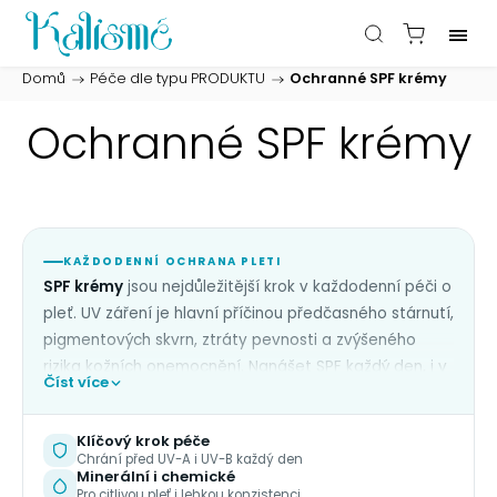
Domů
/
Péče dle typu PRODUKTU
/
Ochranné SPF krémy
Ochranné SPF krémy
KAŽDODENNÍ OCHRANA PLETI
SPF krémy
jsou nejdůležitější krok v každodenní péči o
pleť. UV záření je hlavní příčinou předčasného stárnutí,
pigmentových skvrn, ztráty pevnosti a zvýšeného
rizika kožních onemocnění. Nanášet SPF každý den, i v
Číst více
zimě a v zatazených dnech, kdy UV-A záření prochází
mraky a okny, je investicí, kterou pleti vrátí vše
Klíčový krok péče
ostatní. V naší nabídce najdete
minerální (fyzikální)
Chrání před UV-A i UV-B každý den
SPF
s oxidem zinečnatým a oxidem titaničitým, které
Minerální i chemické
Pro citlivou pleť i lehkou konzistenci