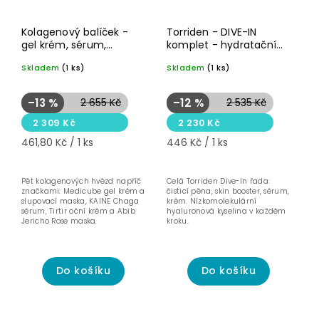
Akce
Akce
Novinka☝🏻
Pro suchou
Kolagenový balíček -
Torriden - DIVE-IN
pleť 💦
gel krém, sérum,
komplet - hydratační
slupovací maska a oční
rutina s kyselinou
Skladem
(1 ks)
Skladem
(1 ks)
krém pro zpevnění
hyaluronovou
–13 %
2 655 Kč
–12 %
2 535 Kč
2 309 Kč
2 230 Kč
461,80 Kč / 1 ks
446 Kč / 1 ks
Pět kolagenových hvězd napříč
Celá Torriden Dive-In řada:
značkami: Medicube gel krém a
čisticí pěna, skin booster, sérum,
slupovací maska, KAINE Chaga
krém. Nízkomolekulární
sérum, Tirtir oční krém a Abib
hyaluronová kyselina v každém
Jericho Rose maska.
kroku.
Do košíku
Do košíku