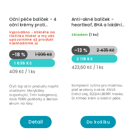
Akce
Akce
Novinka☝🏻
Novinka☝🏻
Oční péče balíček - 4
Anti-akné balíček -
oční krémy proti
heartleaf, BHA a lokální
Pro
smíšenou a
vráskám, kruhům a
péče na pupínky
mastnou
Vyprodáno - klikněte na
Skladem
(1 ks)
otokům
pleť
tlačítko hlídat a my vás
upozorníme až produkt
Na akné
naskladníme 🤗
–13 %
2 435 Kč
–18 %
1 996 Kč
2 118 Kč
1 636 Kč
423,60 Kč / 1 ks
409 Kč / 1 ks
Komplexní rutina pro mastnou
Čtyři top oční produkty napříč
pleť se sklony k akné. ANUA
značkami: Mary&May
čisticí olej, EQQUALBERRY maska,
rozjasňující, Tirtir kolagenový,
Dr.Althea krém a lokální péče.
Abib PDRN polštářky a Benton
sérum na řasy.
Detail
Do košíku