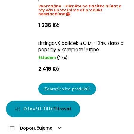
Vyprodáno - klikněte na tlačítko hlídat a
my vás upozorníme až produkt
naskladníme 🤗
1 636 Kč
Liftingový balíček B.O.M. - 24K zlato a
peptidy v kompletní rutině
Skladem
(1 ks)
2 419 Kč
Zobrazit více produktů
Otevřít filtr
Doporučujeme