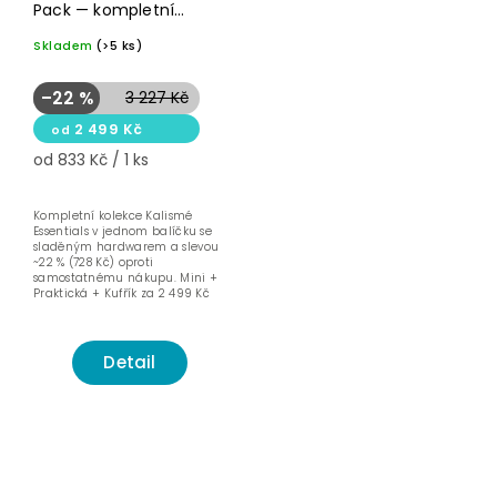
Pack — kompletní
kolekce 3 kusů
Skladem
(>5 ks)
–22 %
3 227 Kč
2 499 Kč
od
od 833 Kč / 1 ks
Kompletní kolekce Kalismé
Essentials v jednom balíčku se
sladěným hardwarem a slevou
~22 % (728 Kč) oproti
samostatnému nákupu. Mini +
Praktická + Kufřík za 2 499 Kč
místo 3 227...
Detail