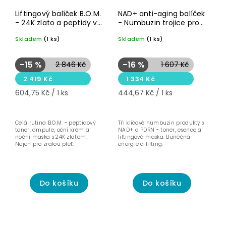
Akce
Akce
Novinka☝🏻
Novinka☝🏻
Liftingový balíček B.O.M.
NAD+ anti-aging balíček
- 24K zlato a peptidy v
- Numbuzin trojice pro
kompletní rutině
buněčnou regeneraci
Skladem
(1 ks)
Skladem
(1 ks)
–15 %
2 846 Kč
–16 %
1 607 Kč
2 419 Kč
1 334 Kč
604,75 Kč / 1 ks
444,67 Kč / 1 ks
Celá rutina B.O.M. - peptidový
Tři klíčové numbuzin produkty s
toner, ampule, oční krém a
NAD+ a PDRN - toner, esence a
noční maska s 24K zlatem.
liftingová maska. Buněčná
Nejen pro zralou pleť.
energie a lifting.
Do košíku
Do košíku
Akce
Akce