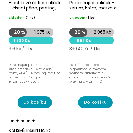
Novinka☝🏻
Novinka☝🏻
Hloubkově čisticí balíček
Rozjasňující balíček -
- čisticí pěna, peeling,
Pro
sérum, krém, maska a
Na
smíšenou a
pigmentové
BHA a Tea Tree maska
SPF proti pigmentaci
mastnou
skvrny
Skladem
(1 ks)
Skladem
(1 ks)
pleť
–20 %
1 975 Kč
–20 %
2 065 Kč
1 580 Kč
1 652 Kč
316 Kč / 1 ks
330,40 Kč / 1 ks
Reset nejen pro mastnou a
Pětidílná sada proti
problematickou pleť: čisticí
pigmentaci a tmavým
pěna, AHA/BHA peeling, tea tree
skvrnám. Niacinamid,
maska, čisticí olej a
glutathion, tranexamová
enzymatický pudr.
kyselina a vitamín C.
Do košíku
Do košíku
Akce
Novinka☝🏻
KALISMÉ ESSENTIALS: