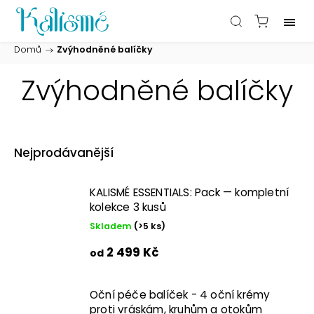
Domů
/
Zvýhodněné balíčky
Zvýhodněné balíčky
Nejprodávanější
KALISMÉ ESSENTIALS: Pack — kompletní
kolekce 3 kusů
Skladem
(>5 ks)
2 499 Kč
od
Oční péče balíček - 4 oční krémy
proti vráskám, kruhům a otokům