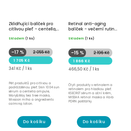
Nejlevnější
Nejdražší
Akce
Akce
Nejprodávanější
Novinka☝🏻
Novinka☝🏻
Zklidňující balíček pro
Retinal anti-aging
citlivou pleť - centella,
balíček - večerní rutina
Abecedně
panthenol a bariéra
s retinalem a retinolem
Skladem
(1 ks)
Skladem
(1 ks)
–17 %
2 055 Kč
–15 %
2 196 Kč
1 705 Kč
1 866 Kč
341 Kč / 1 ks
466,50 Kč / 1 ks
Pět produktů pro citlivou a
Čtyři produkty s retinalem a
podrážděnou pleť. Skin 1004 sun
retinolem pro hladkou pleť.
sérum a centella ampule,
KSECRET sérum a oční krém,
Mary&May tea tree maska,
MISSHA retinol maska a Abib
Mixsoon mlha a ongredients
PDRN polštářky.
calming lotion.
Do košíku
Do košíku