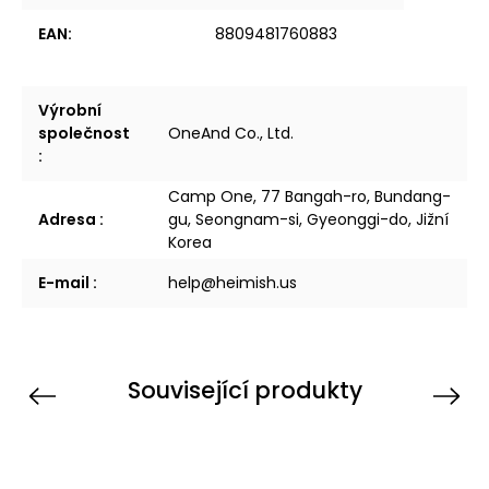
EAN
:
8809481760883
Výrobní
společnost
OneAnd Co., Ltd.
:
Camp One, 77 Bangah-ro, Bundang-
Adresa
:
gu, Seongnam-si, Gyeonggi-do, Jižní
Korea
E-mail
:
help@heimish.us
Související produkty
Previous
Next