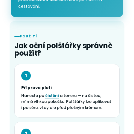
cestování.
POUŽITÍ
Jak oční polštářky správně
použít?
1
Příprava pleti
Naneste po
čistění
a toneru — na čistou,
mírně vlhkou pokožku. Polštářky lze aplikovat
i po séru, vždy ale před plošným krémem.
2