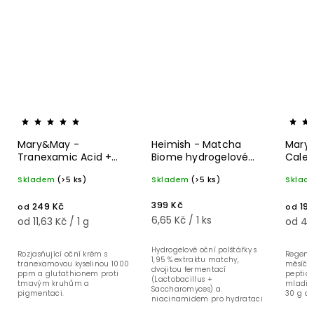
Mary&May -
Heimish - Matcha
Mary
Tranexamic Acid +
Biome hydrogelové
Calen
Glutathione Eye
oční polštářky 60 ks
Agele
Skladem
(>5 ks)
Skladem
(>5 ks)
Sklad
Cream - Rozjasňující
oční krém proti
399 Kč
249 Kč
199
kruhům
od
od
6,65 Kč / 1 ks
od 11,63 Kč / 1 g
od 4,9
Hydrogelové oční polštářky s
Rozjasňující oční krém s
Regene
1,95 % extraktu matchy,
tranexamovou kyselinou 1000
měsíčk
dvojitou fermentací
ppm a glutathionem proti
peptidy
(Lactobacillus +
tmavým kruhům a
mladist
Saccharomyces) a
pigmentaci.
30 g a 1
niacinamidem pro hydrataci
a obnovu pokožky v okolí očí.