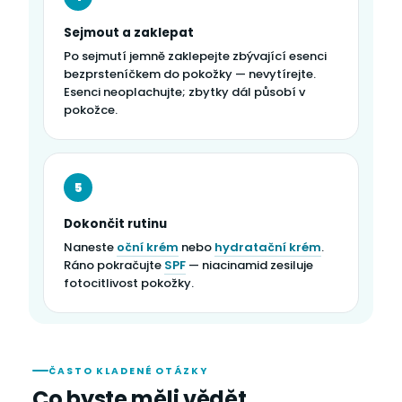
Sejmout a zaklepat
Po sejmutí jemně zaklepejte zbývající esenci
bezprsteníčkem do pokožky — nevytírejte.
Esenci neoplachujte; zbytky dál působí v
pokožce.
5
Dokončit rutinu
Naneste
oční krém
nebo
hydratační krém
.
Ráno pokračujte
SPF
— niacinamid zesiluje
fotocitlivost pokožky.
ČASTO KLADENÉ OTÁZKY
Co byste měli vědět