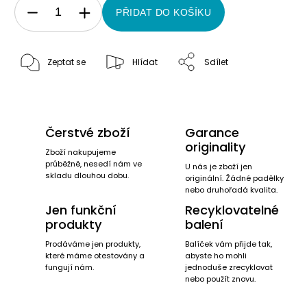
PŘIDAT DO KOŠÍKU
Zeptat se
Hlídat
Sdílet
Čerstvé zboží
Garance
originality
Zboží nakupujeme
průběžně, nesedí nám ve
U nás je zboží jen
skladu dlouhou dobu.
originální. Žádné padělky
nebo druhořadá kvalita.
Jen funkční
Recyklovatelné
produkty
balení
Prodáváme jen produkty,
Balíček vám přijde tak,
které máme otestovány a
abyste ho mohli
fungují nám.
jednoduše zrecyklovat
nebo použít znovu.