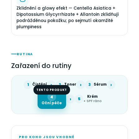
Zklidnění a glowy efekt — Centella Asiatica +
Dipotassium Glycyrrhizate + Allantoin zklidňují
podrážděnou pokožku; po sejmutí okamžité
plumpiness
RUTINA
Zařazení do rutiny
›
›
›
1
Čistění
2
Toner
3
Sérum
TENTO PRODUKT
Krém
4
›
5
+ SPF ráno
Oční péče
PRO KOHO JSOU VHODNÉ