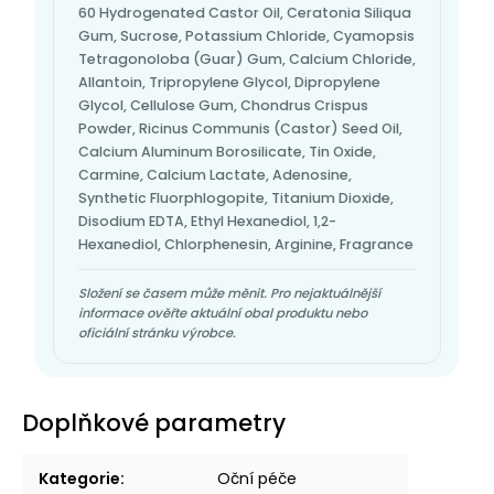
60 Hydrogenated Castor Oil, Ceratonia Siliqua
Gum, Sucrose, Potassium Chloride, Cyamopsis
Tetragonoloba (Guar) Gum, Calcium Chloride,
Allantoin, Tripropylene Glycol, Dipropylene
Glycol, Cellulose Gum, Chondrus Crispus
Powder, Ricinus Communis (Castor) Seed Oil,
Calcium Aluminum Borosilicate, Tin Oxide,
Carmine, Calcium Lactate, Adenosine,
Synthetic Fluorphlogopite, Titanium Dioxide,
Disodium EDTA, Ethyl Hexanediol, 1,2-
Hexanediol, Chlorphenesin, Arginine, Fragrance
Složení se časem může měnit. Pro nejaktuálnější
informace ověřte aktuální obal produktu nebo
oficiální stránku výrobce.
Doplňkové parametry
Kategorie
:
Oční péče