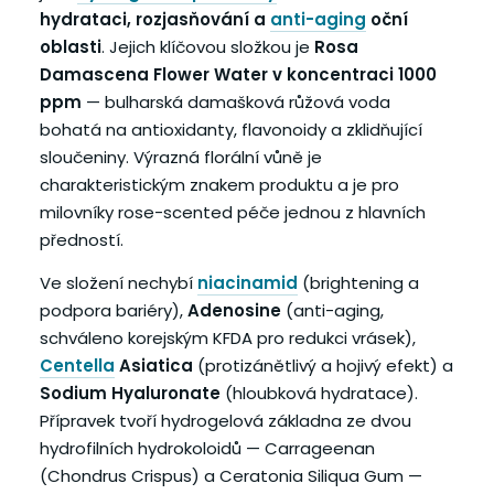
hydrataci, rozjasňování a
anti-aging
oční
oblasti
. Jejich klíčovou složkou je
Rosa
Damascena Flower Water v koncentraci 1000
ppm
— bulharská damašková růžová voda
bohatá na antioxidanty, flavonoidy a zklidňující
sloučeniny. Výrazná florální vůně je
charakteristickým znakem produktu a je pro
milovníky rose-scented péče jednou z hlavních
předností.
Ve složení nechybí
niacinamid
(brightening a
podpora bariéry),
Adenosine
(anti-aging,
schváleno korejským KFDA pro redukci vrásek),
Centella
Asiatica
(protizánětlivý a hojivý efekt) a
Sodium Hyaluronate
(hloubková hydratace).
Přípravek tvoří hydrogelová základna ze dvou
hydrofilních hydrokoloidů — Carrageenan
(Chondrus Crispus) a Ceratonia Siliqua Gum —