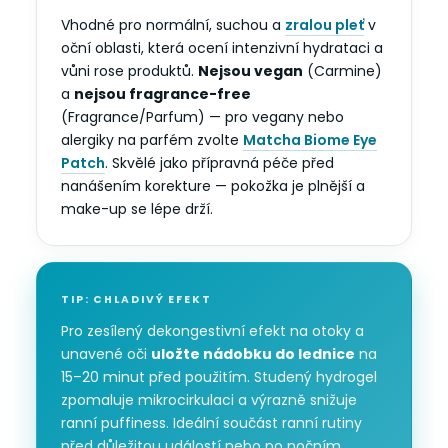
Vhodné pro normální, suchou a
zralou pleť
v
oční oblasti, která ocení intenzivní hydrataci a
vůni rose produktů.
Nejsou vegan
(Carmine)
a
nejsou fragrance-free
(Fragrance/Parfum) — pro vegany nebo
alergiky na parfém zvolte
Matcha Biome Eye
Patch
. Skvělé jako přípravná péče před
nanášením korekture — pokožka je plnější a
make-up se lépe drží.
TIP: CHLADIVÝ EFEKT
Pro zesílený dekongestivní efekt na otoky a
unavené oči
uložte nádobku do lednice
na
15–20 minut před použitím. Studený hydrogel
zpomaluje mikrocirkulaci a výrazně snižuje
ranní puffiness. Ideální součást ranní rutiny
před důležitou událostí nebo po nočním