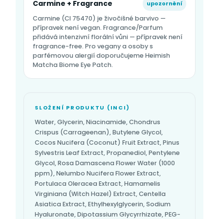
Carmine + Fragrance
upozornění
Carmine (CI 75470) je živočišné barvivo —
přípravek není vegan. Fragrance/Parfum
přidává intenzivní florální vůni — přípravek není
fragrance-free. Pro vegany a osoby s
parfémovou alergií doporučujeme Heimish
Matcha Biome Eye Patch.
SLOŽENÍ PRODUKTU (INCI)
Water, Glycerin, Niacinamide, Chondrus
Crispus (Carrageenan), Butylene Glycol,
Cocos Nucifera (Coconut) Fruit Extract, Pinus
Sylvestris Leaf Extract, Propanediol, Pentylene
Glycol, Rosa Damascena Flower Water (1000
ppm), Nelumbo Nucifera Flower Extract,
Portulaca Oleracea Extract, Hamamelis
Virginiana (Witch Hazel) Extract, Centella
Asiatica Extract, Ethylhexylglycerin, Sodium
Hyaluronate, Dipotassium Glycyrrhizate, PEG-