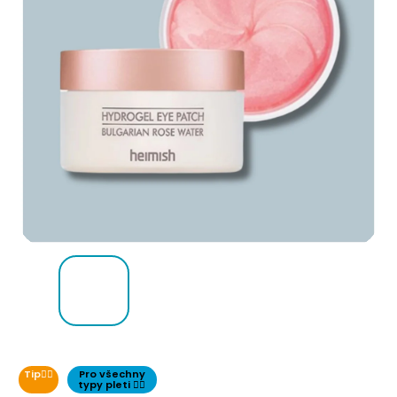
Tip👌🏻
Pro všechny
typy pleti 👌🏻