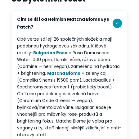
Čím se liší od Heimish Matcha Biome Eye
Patch?
Obě verze sdílejí 26 společných složek a mají
podobnou hydrogelovou základnu. Klíčové
rozdíly:
Bulgarian Rose
= Rosa Damascena
Water 1000 ppm, florální vůně, růžová barva
(Carmine — není vegan), zaměřeno na hydrataci
+ brightening.
Matcha Biome
= zelený čaj
(Camellia Sinensis 19500 ppm), Lactobacillus +
Saccharomyces ferment (probiotický boost),
Caffeine pro dekongesci, zelená barva
(Chromium Oxide Greens — vegan),
bylinková/mentolová vůně. Bulgarian Rose je
vhodnější pro milovníky rose-produktů a
brightening fokus; Matcha Biome je volba pro
vegany a ty, kteří hledají silnější zklidňující a anti-
otokový efekt.