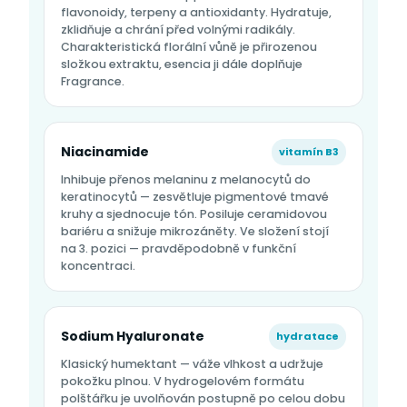
flavonoidy, terpeny a antioxidanty. Hydratuje,
zklidňuje a chrání před volnými radikály.
Charakteristická florální vůně je přirozenou
složkou extraktu, esencia ji dále doplňuje
Fragrance.
Niacinamide
vitamín B3
Inhibuje přenos melaninu z melanocytů do
keratinocytů — zesvětluje pigmentové tmavé
kruhy a sjednocuje tón. Posiluje ceramidovou
bariéru a snižuje mikrozáněty. Ve složení stojí
na 3. pozici — pravděpodobně v funkční
koncentraci.
Sodium Hyaluronate
hydratace
Klasický humektant — váže vlhkost a udržuje
pokožku plnou. V hydrogelovém formátu
polštářku je uvolňován postupně po celou dobu