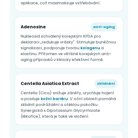
aplikace, což maximalizuje vstřebávání.
Adenosine
anti-aging
Nukleosid schválený korejským KFDA pro
deklaraci „redukuje vrásky". Stimuluje buněčnou
signalizaci, podporuje tvorbu
kolagenu
a
elastinu. Přítomen ve většině korejských anti-
aging přípravků v klinicky efektivní formě.
Centella Asiatica Extract
zklidnění
Centella (Cica) snižuje záněty, urychluje hojení
a posiluje
kožní bariéru
. V oční oblasti pomáhá
zklidnit podráždění a otéklou pokožku.
Synergická s Dipotassium Glycyrrhizate
(lékořice), která je také ve složení.