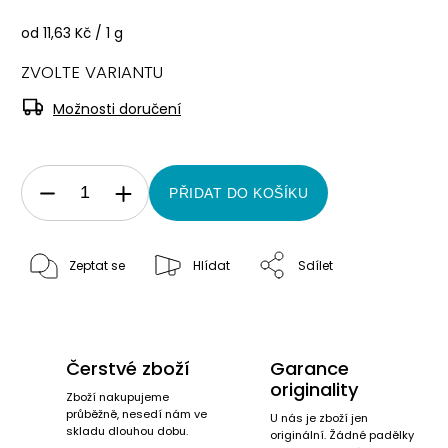
od 11,63 Kč / 1 g
ZVOLTE VARIANTU
Možnosti doručení
PŘIDAT DO KOŠÍKU
Zeptat se
Hlídat
Sdílet
Čerstvé zboží
Garance
originality
Zboží nakupujeme
průběžně, nesedí nám ve
U nás je zboží jen
skladu dlouhou dobu.
originální. Žádné padělky