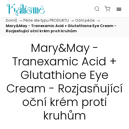
Domů
/
Péče dle typu PRODUKTU
/
Oční péče
/
Mary&May - Tranexamic Acid + Glutathione Eye Cream -
Rozjasňující oční krém proti kruhům
Mary&May -
Tranexamic Acid +
Glutathione Eye
Cream - Rozjasňující
oční krém proti
kruhům