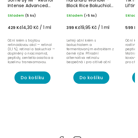
Some By Mi - Retinol
Haruharu Wonder -
TIRTI
Intense Advanced
Black Rice Bakuchiol
Liftin
Triple Action oční
oční krém - 20 ml
ml
Skladem
(5 ks)
Skladem
(>5 ks)
Sklad
krém - 30 ml
14,30 Kč / 1 ml
19,95 Kč / 1 ml
429 Kč
399 Kč
599 K
Oční krém s trojitou
Lehký oční krém s
Oční k
retinoidovou akcí — retinol
bakuchiolem a
rostlin
(0,1 %), retinal a bakuchiol —
fermentovaným extraktem z
peptidů
doplněný o niacinamid,
černé rýže. Přírodní
Matrixy
peptidy, centella asiatica a
alternativa retinolu
kovovým
kyselinu tranexamovou.
bezpečná i pro citlivé oční
pro chl
okolí.
Do košíku
Do košíku