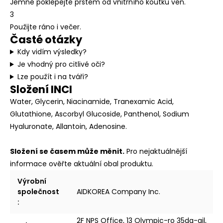
Jemně poklepejte prstem od vnitřního koutku ven.
3
Použijte ráno i večer.
Časté otázky
Kdy vidím výsledky?
Je vhodný pro citlivé oči?
Lze použít i na tváři?
Složení INCI
Water, Glycerin, Niacinamide, Tranexamic Acid,
Glutathione, Ascorbyl Glucoside, Panthenol, Sodium
Hyaluronate, Allantoin, Adenosine.
Složení se časem může měnit.
Pro nejaktuálnější
informace ověřte aktuální obal produktu.
Výrobní
společnost
AIDKOREA Company Inc.
:
2F NPS Office, 13 Olympic-ro 35da-gil,