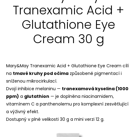
Tranexamic Acid +
Glutathione Eye
Cream 30 g
Mary&May Tranexamic Acid + Glutathione Eye Cream cílí
na
tmavé kruhy pod očima
způsobené pigmentací i
sníženou mikrocirkulací.
Dvojí inhibice melaninu —
tranexamová kyselina (1000
ppm)
a
glutathion
— je doplněna niacinamidem,
vitamínem C a panthenolemu pro komplexní zesvětlující
a výživný efekt.
Dostupný v plné velikosti 30 g a mini verzi 12 g.