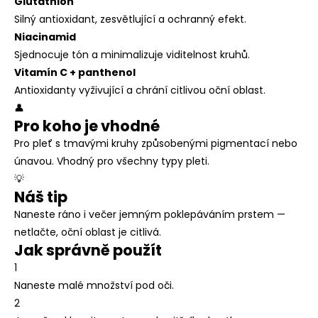
Glutathion
Silný antioxidant, zesvětlující a ochranný efekt.
Niacinamid
Sjednocuje tón a minimalizuje viditelnost kruhů.
Vitamín C + panthenol
Antioxidanty vyživující a chrání citlivou oční oblast.
👤
Pro koho je vhodné
Pro pleť s tmavými kruhy způsobenými pigmentací nebo
únavou. Vhodný pro všechny typy pleti.
💡
Náš tip
Naneste ráno i večer jemným poklepáváním prstem —
netlačte, oční oblast je citlivá.
Jak správně použít
1
Naneste malé množství pod oči.
2