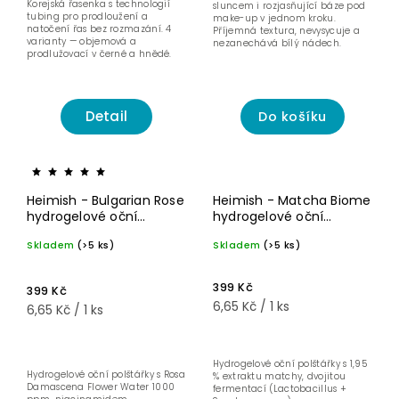
Korejská řasenka s technologií
sluncem i rozjasňující báze pod
tubing pro prodloužení a
make-up v jednom kroku.
natočení řas bez rozmazání. 4
Příjemná textura, nevysycuje a
varianty — objemová a
nezanechává bílý nádech.
prodlužovací v černé a hnědé.
Detail
Do košíku
Heimish - Bulgarian Rose
Heimish - Matcha Biome
hydrogelové oční
hydrogelové oční
polštářky 60 ks
polštářky 60 ks
Skladem
(>5 ks)
Skladem
(>5 ks)
399 Kč
399 Kč
6,65 Kč / 1 ks
6,65 Kč / 1 ks
Hydrogelové oční polštářky s 1,95
Hydrogelové oční polštářky s Rosa
% extraktu matchy, dvojitou
Damascena Flower Water 1000
fermentací (Lactobacillus +