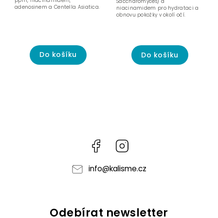
ppm, niacinamidem,
Saccharomyces) a
adenosinem a Centella Asiatica.
niacinamidem pro hydrataci a
obnovu pokožky v okolí očí.
Do košíku
Do košíku
Facebook
Instagram
info
@
kalisme.cz
Odebírat newsletter