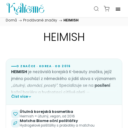
Domů
/
Prodávané značky
/
HEIMISH
HEIMISH
O ZNAČCE · KOREA · OD 2016
HEIMISH
je nezávislá korejská K-beauty značka, jejíž
jméno pochází z německého a jidiš slova s významem
„útulný, domácí, prostý"
. Specializuje se na
posílení
kožní bariéry a hydrataci citlivé pleti
—
Číst více
minimalistickou péči, která má fungovat každý den
bez podráždění.
Útulná korejská kosmetika
Filozofie značky stojí na třech pilířích:
kožní bariéra,
Heimish = útulný, vegan, od 2016
Matcha Biome oční polštářky
hydratace, klidná pleť
. Formulace jsou
veganské
Hydrogelové polštářky s probiotiky a matchou