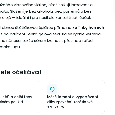
aždého vlasového vlákna, čímž snižují lámavost a
ticitu. Složení je bez alkoholu, bez parfémů a bez
 olejů — ideální i pro nositele kontaktních čoček.
 drobnou štětičkovou špičkou přímo na
kořínky horních
as
po odlíčení. Lehká gélová textura se rychle vstřebá
o nánosu, takže sérum lze nosit přes noc i před
make-upu.
ete očekávat
hustší a delší řasy
Méně lámání a vypadávání
elném použití
díky zpevnění kerátinové
struktury