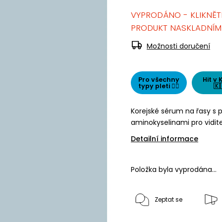
VYPRODÁNO - KLIKNĚT
PRODUKT NASKLADNÍM
Možnosti doručení
Pro všechny
Hit v 
typy pleti 👌🏻
🇰
Korejské sérum na řasy s
aminokyselinami pro viditel
Detailní informace
Položka byla vyprodána…
Zeptat se