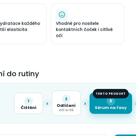
hydratace každého
Vhodné pro nositele
tší elasticita
kontaktních čoček i citlivé
oči
í do rutiny
TENTO PRODUKT
2
1
3
›
›
Odlíčení
Čištění
Sérum na řasy
očí a rtů