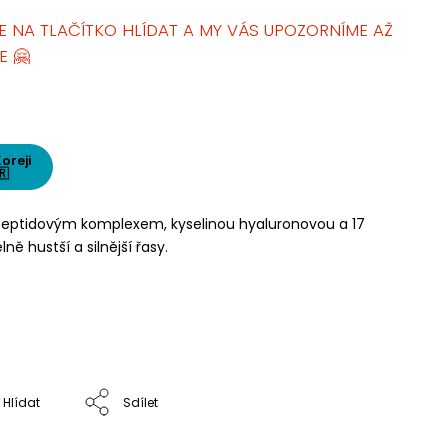
E NA TLAČÍTKO HLÍDAT A MY VÁS UPOZORNÍME AŽ
E 🤗
Koreji
🇷
 peptidovým komplexem, kyselinou hyaluronovou a 17
ně hustší a silnější řasy.
Hlídat
Sdílet