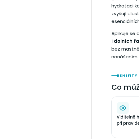
hydrataci k
zvyšují elas
esenciálních
Aplikuje se
i dolních ř
bez mastnéh
nanášením 
BENEFITY
Co můž
Viditelně 
při pravid