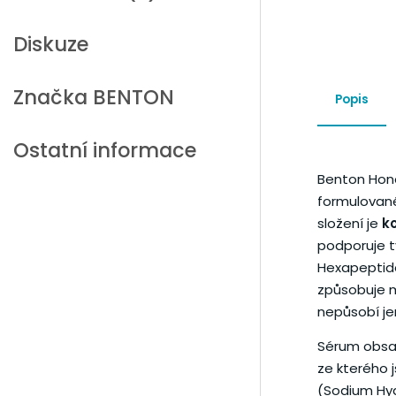
Diskuze
Značka
BENTON
Popis
Ostatní informace
Benton Hone
formulované
složení je
k
podporuje 
Hexapeptide
způsobuje m
nepůsobí jen
Sérum obs
ze kterého j
(Sodium Hya