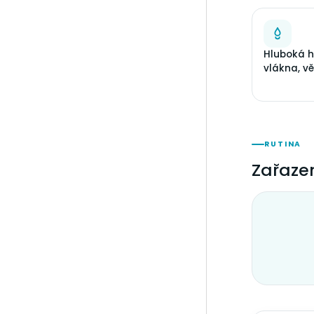
Hluboká 
vlákna, vě
RUTINA
Zařazen