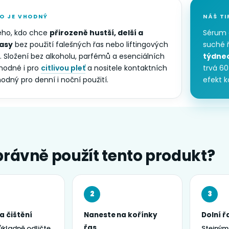
O JE VHODNÝ
NÁŠ TI
ého, kdo chce
přirozeně hustší, delší a
Sérum 
řasy
bez použití falešných řas nebo liftingových
suché ř
. Složení bez alkoholu, parfémů a esenciálních
týdne
vhodné i pro
citlivou pleť
a nositele kontaktních
trvá 60
odný pro denní i noční použití.
efekt 
právně použít tento produkt?
2
3
a čištění
Naneste na kořínky
Dolní ř
řas
ůkladně odličte
Stejným