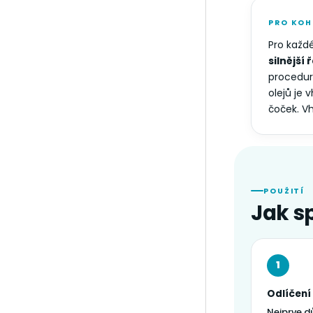
PRO KOH
Pro každ
silnější 
procedur
olejů je 
čoček. Vh
POUŽITÍ
Jak s
1
Odlíčení 
Nejprve d