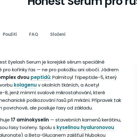
Honest Sérum pro růs
Použití
FAQ
Složení
st Eyelash Serum je korejské sérum speciálně
 pro kořínky řas — ne pro pokožku ani obočí. Jádrem
omplex dvou
peptidů
: Palmitoyl Tripeptide-5, který
tvorbu
kolagenu
v okolních tkáních, a Acetyl
-8, jenž mírnmí svalové mikrostahování, které
echanické poškozování řasů při mrkání. Přípravek tak
 povrchově, ale posiluje řasy od základu.
ahuje
17 aminokyselin
— stavebních kamenů kerátinu,
sou řasy tvořeny. Spolu s
kyselinou hyaluronovou
luronate) a Beta-Glucanem zajišťují hlubokou