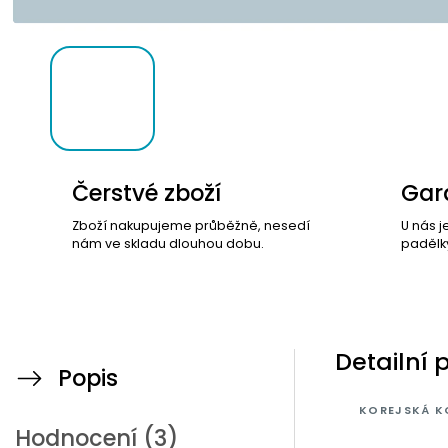
Čerstvé zboží
Gara
Zboží nakupujeme průběžně, nesedí
U nás j
nám ve skladu dlouhou dobu.
padělk
Detailní 
Popis
KOREJSKÁ K
Hodnocení (3)