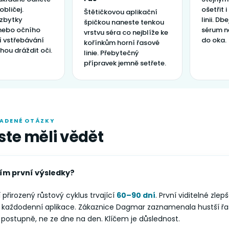
obličej.
ošetřit 
Štětičkovou aplikační
 zbytky
linii. Db
špičkou naneste tenkou
nebo očního
sérum n
vrstvu séra co nejblíže ke
ží vstřebávání
do oka.
kořínkům horní řasové
hou dráždit oči.
linie. Přebytečný
přípravek jemně setřete.
LADENÉ OTÁZKY
ste měli vědět
ím první výsledky?
 přirozený růstový cyklus trvající
60–90 dní
. První viditelné zle
každodenní aplikace. Zákaznice Dagmar zaznamenala hustší řas
 postupně, ne ze dne na den. Klíčem je důslednost.