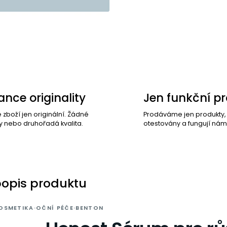
nce originality
Jen funkční p
e zboží jen originální. Žádné
Prodáváme jen produkty
y nebo druhořadá kvalita.
otestovány a fungují nám
popis produktu
OSMETIKA
·
OČNÍ PÉČE
·
BENTON