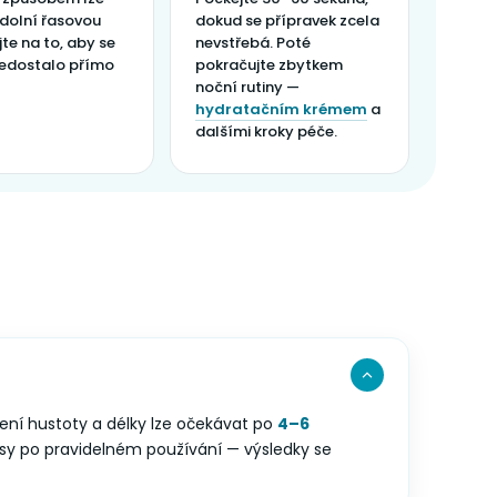
i dolní řasovou
dokud se přípravek zcela
ejte na to, aby se
nevstřebá. Poté
edostalo přímo
pokračujte zbytkem
noční rutiny —
hydratačním krémem
a
dalšími kroky péče.
pšení hustoty a délky lze očekávat po
4–6
y po pravidelném používání — výsledky se