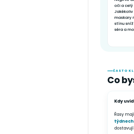
oči a celý 
Jakékoliv
maskary 
stínu sní
séra a mo
ČASTO K
Co by
Kdy uvid
Řasy mají
týdnech
dostavují