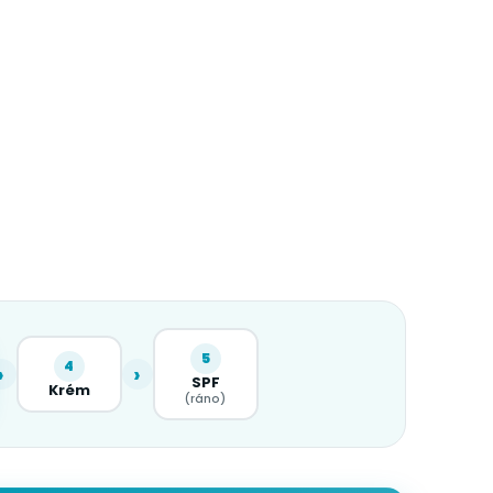
5
4
›
›
SPF
Krém
(ráno)