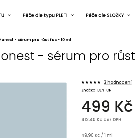
TU
Péče dle typu PLETI
Péče dle SLOŽKY
Honest - sérum pro růst řas - 10 ml
onest - sérum pro růst 
3 hodnocení
Značka:
BENTON
499 Kč
412,40 Kč bez DPH
49,90 Kč / 1 ml