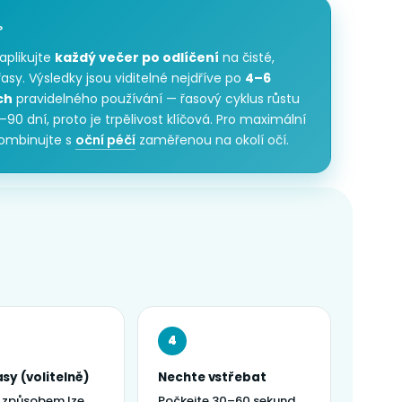
P
aplikujte
každý večer po odlíčení
na čisté,
asy. Výsledky jsou viditelné nejdříve po
4–6
ch
pravidelného používání — řasový cyklus růstu
–90 dní, proto je trpělivost klíčová. Pro maximální
kombinujte s
oční péčí
zaměřenou na okolí očí.
4
asy (volitelně)
Nechte vstřebat
 způsobem lze
Počkejte 30–60 sekund,