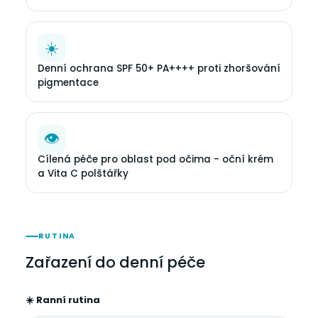
☀️
Denní ochrana SPF 50+ PA++++ proti zhoršování
pigmentace
👁
Cílená péče pro oblast pod očima - oční krém
a Vita C polštářky
RUTINA
Zařazení do denní péče
☀️ Ranní rutina