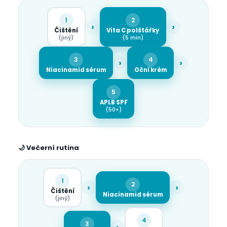
1
2
›
›
Čištění
Vita C polštářky
(jiný)
(5 min)
3
4
›
›
Niacinamid sérum
Oční krém
5
APLB SPF
(50+)
🌙 Večerní rutina
1
2
›
›
Čištění
Niacinamid sérum
(jiný)
4
3
›