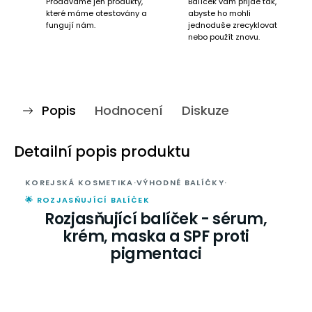
Prodáváme jen produkty,
Balíček vám přijde tak,
které máme otestovány a
abyste ho mohli
fungují nám.
jednoduše zrecyklovat
nebo použít znovu.
Popis
Hodnocení
Diskuze
Detailní popis produktu
KOREJSKÁ KOSMETIKA
·
VÝHODNÉ BALÍČKY
·
🌟 ROZJASŇUJÍCÍ BALÍČEK
Rozjasňující balíček - sérum,
krém, maska a SPF proti
pigmentaci