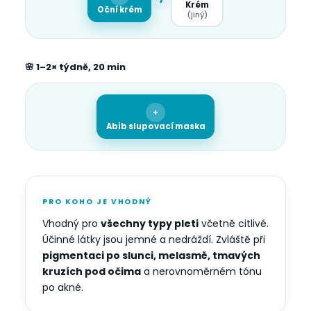
Krém
Oční krém
(jiný)
🌸 1–2× týdně, 20 min
+
Abib slupovací maska
PRO KOHO JE VHODNÝ
Vhodný pro
všechny typy pleti
včetně citlivé.
Účinné látky jsou jemné a nedráždí. Zvláště při
pigmentaci po slunci, melasmě, tmavých
kruzích pod očima
a nerovnoměrném tónu
po akné.