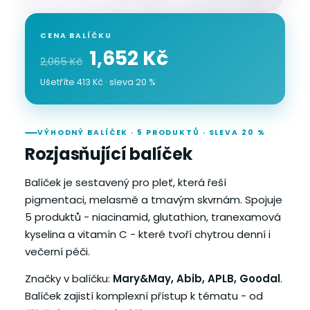
CENA BALÍČKU
1,652 Kč
2,065 Kč
Ušetříte 413 Kč · sleva 20 %
VÝHODNÝ BALÍČEK · 5 PRODUKTŮ · SLEVA 20 %
Rozjasňující balíček
Balíček je sestavený pro pleť, která řeší
pigmentaci, melasmě a tmavým skvrnám. Spojuje
5 produktů - niacinamid, glutathion, tranexamová
kyselina a vitamín C - které tvoří chytrou denní i
večerní péči.
Značky v balíčku:
Mary&May, Abib, APLB, Goodal
.
Balíček zajistí komplexní přístup k tématu - od