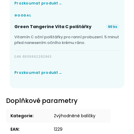
Prozkoumat produkt
GOODAL
Green Tangerine Vita C polštářky
60 ks
Vitamín C oční polštářky pro ranní probuzení. 5 minut
před nanesením očního krému ráno.
EAN 8809862282843
Prozkoumat produkt
Doplňkové parametry
Kategorie
:
Zvýhodněné balíčky
EAN
:
1229