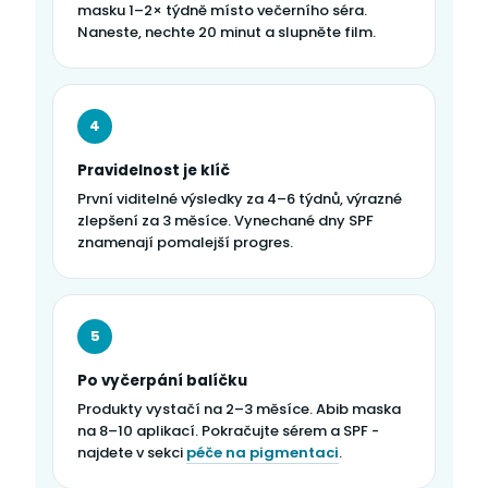
masku 1–2× týdně místo večerního séra.
Naneste, nechte 20 minut a slupněte film.
4
Pravidelnost je klíč
První viditelné výsledky za 4–6 týdnů, výrazné
zlepšení za 3 měsíce. Vynechané dny SPF
znamenají pomalejší progres.
5
Po vyčerpání balíčku
Produkty vystačí na 2–3 měsíce. Abib maska
na 8–10 aplikací. Pokračujte sérem a SPF -
najdete v sekci
péče na pigmentaci
.