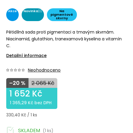
Akce
Novinka☝🏻
Na
pigmentové
skvrny
Pětidílná sada proti pigmentaci a tmavým skvrnám.
Niacinamid, glutathion, tranexamová kyselina a vitamín
C.
Detailní informace
Neohodnoceno
–20 %
2 065 Kč
1 652 Kč
1 365,29 Kč bez DPH
330,40 Kč / 1 ks
SKLADEM
(1 ks)