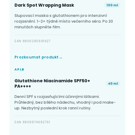
Dark Spot Wrapping Mask
100 ml
Slupovací maska s glutathionem pro intenzivní
rozjasnění. 1–2× týdně místo večerního séra. Po 20
minutách slupněte film.
EAN 8800280691927
Prozkoumat produkt
APLB
Glutathione Niacinamide SPF50+
40 ml
PA++++
Denní SPF s rozjasňujícími účinnými látkami.
Průhledný, bez bílého nádechu, vhodný i pod make-
up. Nezbytný poslední krok ranní rutiny.
EAN 8809874682761