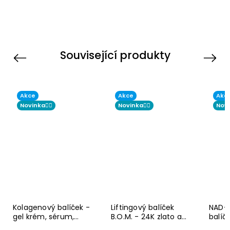
Související produkty
Previous
Next
Akce
Akce
Akc
Novinka☝🏻
Novinka☝🏻
Novi
Kolagenový balíček -
Liftingový balíček
NAD+ 
gel krém, sérum,
B.O.M. - 24K zlato a
balíč
slupovací maska a
peptidy v kompletní
troji