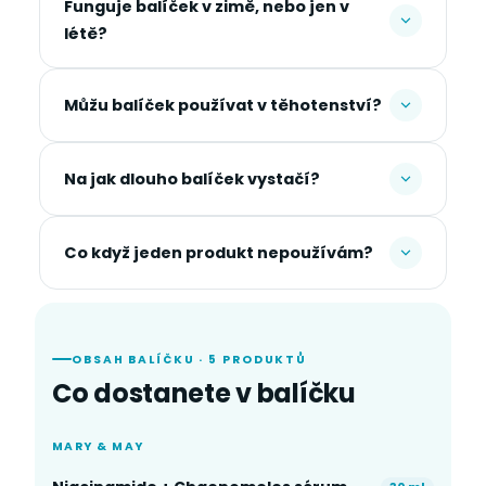
Funguje balíček v zimě, nebo jen v
létě?
Můžu balíček používat v těhotenství?
Na jak dlouho balíček vystačí?
Co když jeden produkt nepoužívám?
OBSAH BALÍČKU · 5 PRODUKTŮ
Co dostanete v balíčku
MARY & MAY