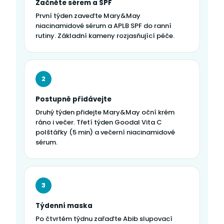
Začněte sérem a SPF
První týden zaveďte Mary&May
niacinamidové sérum a APLB SPF do ranní
rutiny. Základní kameny rozjasňující péče.
2
Postupně přidávejte
Druhý týden přidejte Mary&May oční krém
ráno i večer. Třetí týden Goodal Vita C
polštářky (5 min) a večerní niacinamidové
sérum.
3
Týdenní maska
Po čtvrtém týdnu zařaďte Abib slupovací