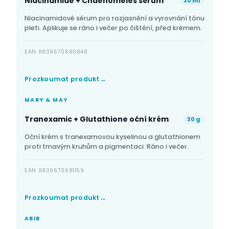
Niacinamide + Chaenomeles sérum
30 ml
Niacinamidové sérum pro rozjasnění a vyrovnání tónu
pleti. Aplikuje se ráno i večer po čištění, před krémem.
EAN 8809670680848
Prozkoumat produkt
MARY & MAY
Tranexamic + Glutathione oční krém
30 g
Oční krém s tranexamovou kyselinou a glutathionem
proti tmavým kruhům a pigmentaci. Ráno i večer.
EAN 8809670681159
Prozkoumat produkt
ABIB