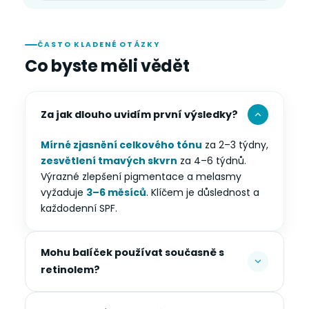
ČASTO KLADENÉ OTÁZKY
Co byste měli vědět
Za jak dlouho uvidím první výsledky?
Mírné zjasnění celkového tónu
za 2–3 týdny,
zesvětlení tmavých skvrn
za 4–6 týdnů.
Výrazné zlepšení pigmentace a melasmy
vyžaduje
3–6 měsíců
. Klíčem je důslednost a
každodenní SPF.
Mohu balíček používat současně s
retinolem?