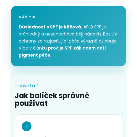
NÁŠ TIP
Důslednost s SPF je klíčová.
APLB SPF je
průhledný a nezanechává bílý nádech. Bez UV
ochrany se rozjasňující péče výrazně oslabuje.
Více v článku
proč je SPF základem anti-
pigment péče
.
POUŽITÍ
Jak balíček správně
používat
1