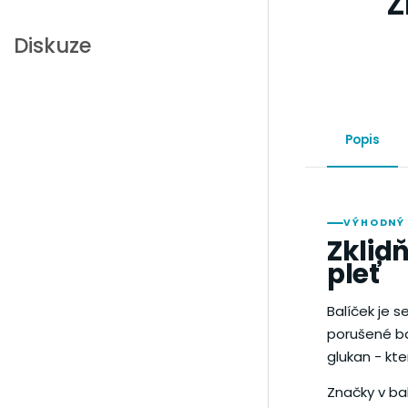
Z
Diskuze
Popis
VÝHODNÝ 
Zklidň
pleť
Balíček je se
porušené ba
glukan - kte
Značky v ba