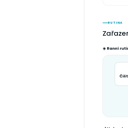
RUTINA
Zařaze
☀️ Ranní rut
Čiš