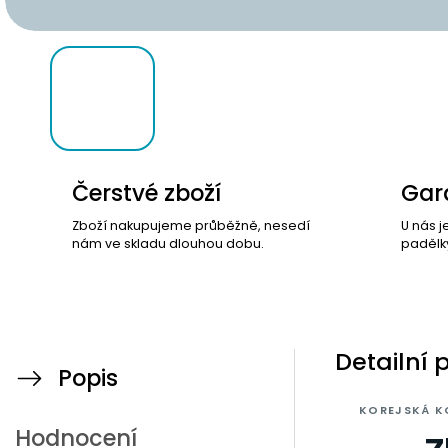
Čerstvé zboží
Gara
Zboží nakupujeme průběžně, nesedí
U nás j
nám ve skladu dlouhou dobu.
padělk
Detailní 
Popis
KOREJSKÁ K
Hodnocení