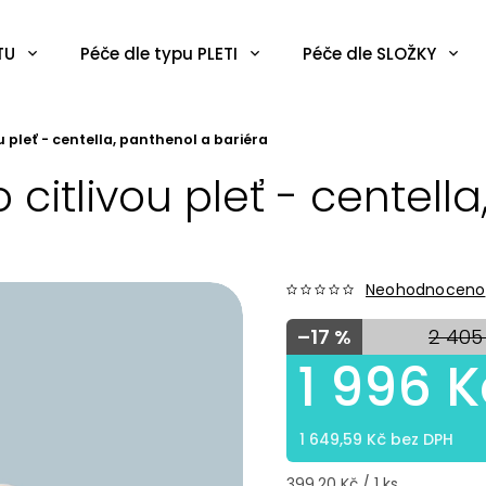
TU
Péče dle typu PLETI
Péče dle SLOŽKY
ou pleť - centella, panthenol a bariéra
o citlivou pleť - centel
Neohodnoceno
–17 %
2 405
1 996 K
1 649,59 Kč bez DPH
399,20 Kč / 1 ks