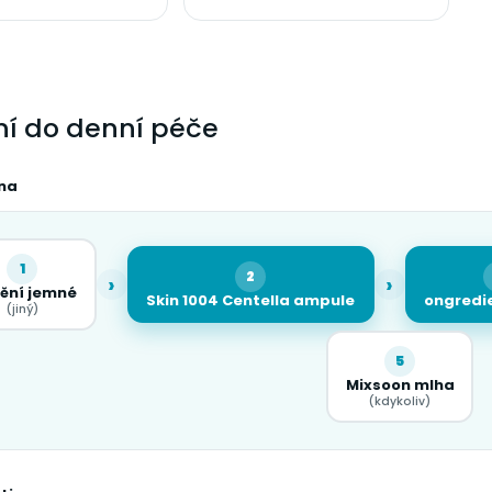
ní do denní péče
ina
1
2
›
›
tění jemné
Skin 1004 Centella ampule
ongredie
(jiný)
5
Mixsoon mlha
(kdykoliv)