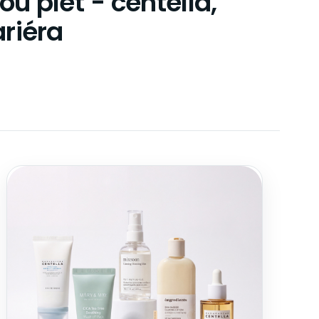
vou pleť - centella,
riéra