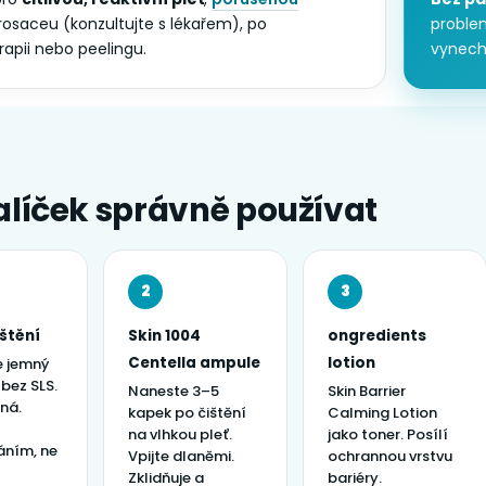
 rosaceu (konzultujte s lékařem), po
problem
rapii nebo peelingu.
vynecht
alíček správně používat
2
3
štění
Skin 1004
ongredients
Centella ampule
lotion
e jemný
 bez SLS.
Naneste 3–5
Skin Barrier
ná.
kapek po čištění
Calming Lotion
na vlhkou pleť.
jako toner. Posílí
áním, ne
Vpijte dlaněmi.
ochrannou vrstvu
Zklidňuje a
bariéry.