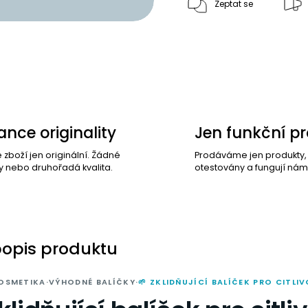
Zeptat se
nce originality
Jen funkční p
e zboží jen originální. Žádné
Prodáváme jen produkty
y nebo druhořadá kvalita.
otestovány a fungují nám
popis produktu
OSMETIKA
·
VÝHODNÉ BALÍČKY
·
🌱 ZKLIDŇUJÍCÍ BALÍČEK PRO CITLI