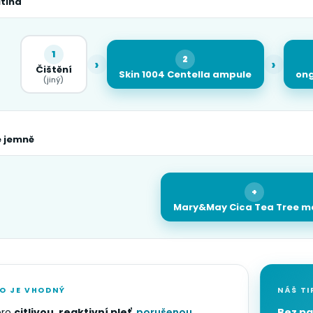
utina
1
2
›
›
Čištění
Skin 1004 Centella ampule
ong
(jiný)
ě jemně
+
Mary&May Cica Tea Tree m
O JE VHODNÝ
NÁŠ TI
pro
citlivou, reaktivní pleť
,
porušenou
Bez pa