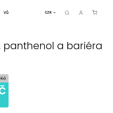
Vůně a parfémy
Dekorativní kosmetika
Nást
CZK
la, panthenol a bariéra
 Kč
č