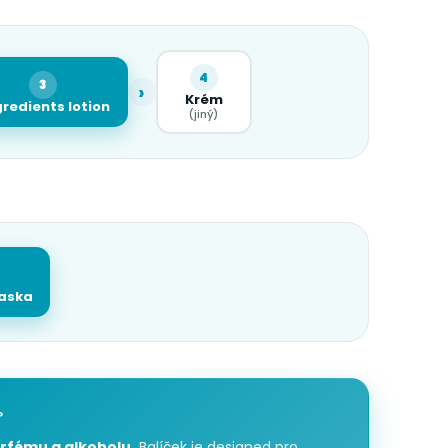
4
3
›
Krém
redients lotion
(jiný)
aska
P
rfému a alkoholu.
Balíček je designed pro