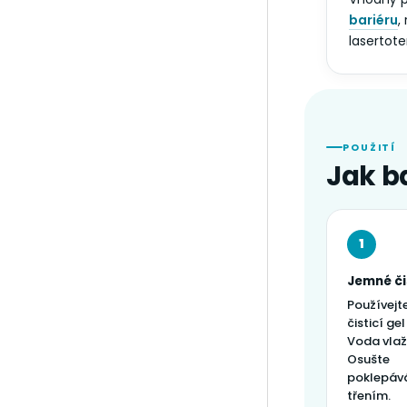
bariéru
,
lasertote
POUŽITÍ
Jak b
1
Jemné či
Používejt
čisticí gel
Voda vlaž
Osušte
poklepáv
třením.