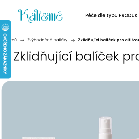
Péče dle typu PRODUK
Domů
/
Zvýhodněné balíčky
/
Zklidňující balíček pro citliv
Zklidňující balíček pr