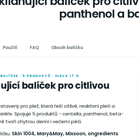
klidňující balíček pro citli
panthenol a ba
Použití
FAQ
Obsah balíčku
BALÍČEK · 5 PRODUKTŮ · SLEVA 17 %
ující balíček pro citlivou
stavený pro pleť, která řeší citlivé, reaktivní pleti a
riéře. Spojuje 5 produktů - centella, panthenol, beta-
ré tvoří chytrou denní i večerní péči.
líčku:
Skin 1004, Mary&May, Mixsoon, ongredients
.