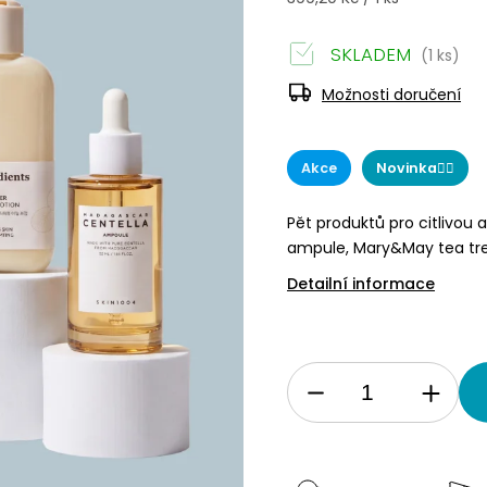
SKLADEM
(1 ks)
Možnosti doručení
Akce
Novinka☝🏻
Pět produktů pro citlivou 
ampule, Mary&May tea tre
Detailní informace