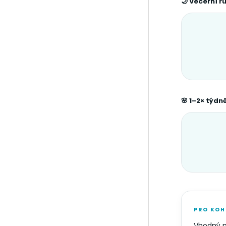
🌙 Večerní r
🌸 1–2× týdn
PRO KOH
Vhodný 