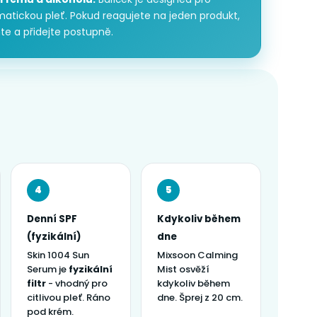
atickou pleť. Pokud reagujete na jeden produkt,
e a přidejte postupně.
4
5
Denní SPF
Kdykoliv během
(fyzikální)
dne
Skin 1004 Sun
Mixsoon Calming
Serum je
fyzikální
Mist osvěží
filtr
- vhodný pro
kdykoliv během
citlivou pleť. Ráno
dne. Šprej z 20 cm.
pod krém.