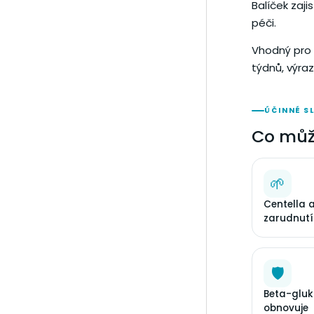
Balíček zaji
péči.
Vhodný pro 
týdnů, výra
ÚČINNÉ S
Co můž
🌱
Centella a
zarudnutí
🛡
Beta-gluk
obnovuje