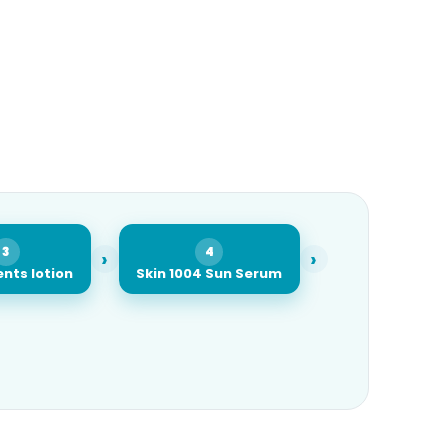
3
4
›
›
nts lotion
Skin 1004 Sun Serum