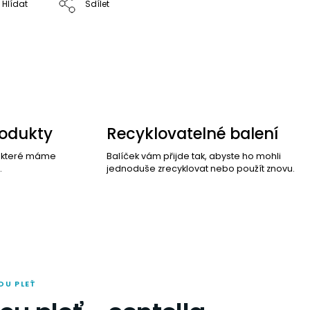
Hlídat
Sdílet
rodukty
Recyklovatelné balení
, které máme
Balíček vám přijde tak, abyste ho mohli
.
jednoduše zrecyklovat nebo použít znovu.
VOU PLEŤ