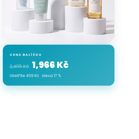
CENA BALÍČKU
1,966 Kč
2,405 Kč
Ušetříte 409 Kč · sleva 17 %