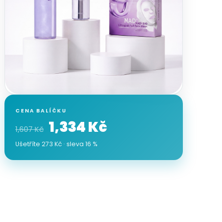
CENA BALÍČKU
1,334 Kč
1,607 Kč
Ušetříte 273 Kč · sleva 16 %