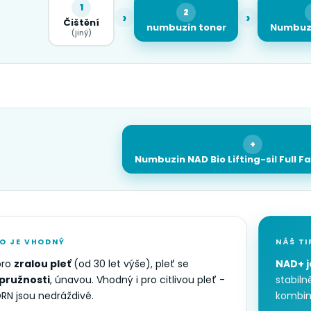
1
2
›
›
Čištění
numbuzin toner
Numbuz
(jiný)
+
Numbuzin NAD Bio Lifting-sil Full F
O JE VHODNÝ
NÁŠ TI
pro
zralou pleť
(od 30 let výše), pleť se
NAD+ j
pružnosti
, únavou. Vhodný i pro citlivou pleť -
stabiln
RN jsou nedráždivé.
kombin