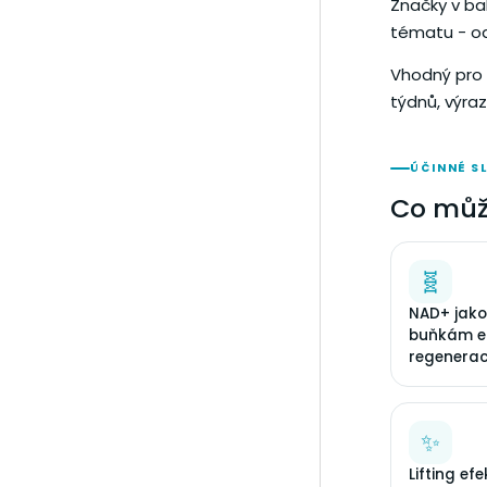
Značky v ba
tématu - od
Vhodný pro 
týdnů, výra
ÚČINNÉ S
Co můž
🧬
NAD+ jako
buňkám en
regenerac
✨
Lifting efe