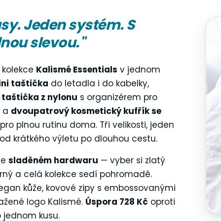
usy. Jeden systém. S
nou slevou."
 kolekce
Kalismé Essentials
v jednom
ni taštička
do letadla i do kabelky,
 taštička z nylonu
s organizérem pro
n a
dvoupatrový kosmetický kufřík se
pro plnou rutinu doma. Tři velikosti, jeden
od krátkého výletu po dlouhou cestu.
ve
sladěném hardwaru
— vyber si zlatý
brný a celá kolekce sedí pohromadě.
egan kůže, kovové zipy s embossovanými
ražené logo Kalismé.
Úspora 728 Kč
oproti
 jednom kusu.