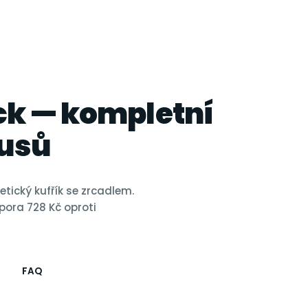
ck — kompletní
kusů
tický kufřík se zrcadlem.
pora 728 Kč oproti
FAQ