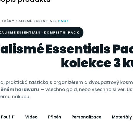
 TAŠKY
·
KALISMÉ ESSENTIALS
·
PACK
KALISMÉ ESSENTIALS · KOMPLETNÍ PACK
alismé Essentials Pa
kolekce 3 
ka, praktická taštička s organizérem a dvoupatrový kosme
aděném hardwaru
— všechno gold, nebo všechno silver. Ús
ému nákupu.
Použití
Video
Příběh
Personalizace
Materiály