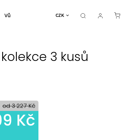
Vůně a parfémy
Dekorativní kosmetika
Nást
CZK
 kolekce 3 kusů
od 3 227 Kč
99 Kč