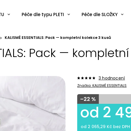
TU
Péče dle typu PLETI
Péče dle SLOŽKY
KALISMÉ ESSENTIALS: Pack — kompletní kolekce 3 kusů
IALS: Pack — kompletní
3 hodnocení
Značka:
KALISMÉ ESSENTIALS
–22 %
od
2 4
od
2 065,29 Kč
bez DPH