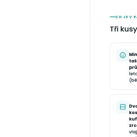
CO JE V 
Tři kus
Min
taš
pr
let
(bě
Dv
ko
kuf
zr
vla