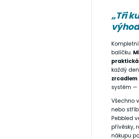
„Tři k
výhod
Kompletní
balíčku.
Mi
praktická
každý de
zrcadlem
systém — 
Všechno 
nebo stří
Pebbled v
přívěsky, 
nákupu po