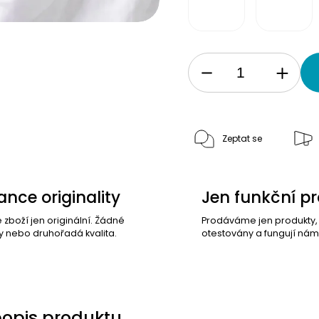
Zeptat se
nce originality
Jen funkční p
e zboží jen originální. Žádné
Prodáváme jen produkty
y nebo druhořadá kvalita.
otestovány a fungují nám
popis produktu