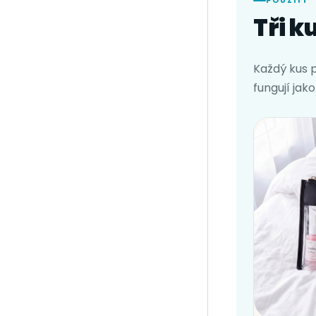
POUŽITÍ
Tři k
Každý kus 
fungují jak