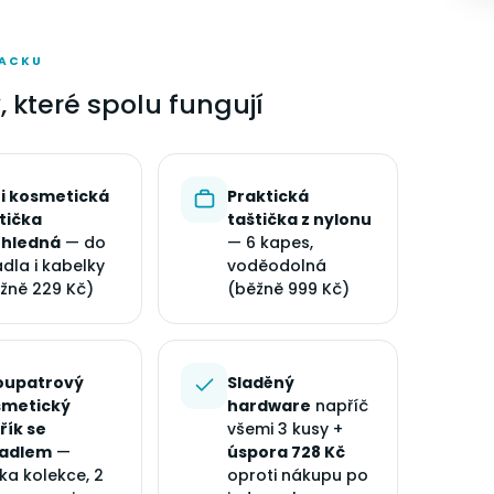
PACKU
y, které spolu fungují
i kosmetická
Praktická
tička
taštička z nylonu
ůhledná
— do
— 6 kapes,
adla i kabelky
voděodolná
žně 229 Kč)
(běžně 999 Kč)
oupatrový
Sladěný
smetický
hardware
napříč
řík se
všemi 3 kusy +
cadlem
—
úspora 728 Kč
jka kolekce, 2
oproti nákupu po