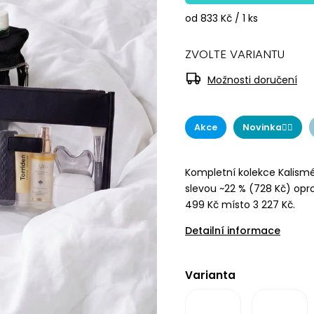
od 833 Kč / 1 ks
ZVOLTE VARIANTU
Možnosti doručení
Akce
Novinka☝🏻
Kompletní kolekce Kalism
slevou ~22 % (728 Kč) opr
499 Kč místo 3 227 Kč.
Detailní informace
Varianta