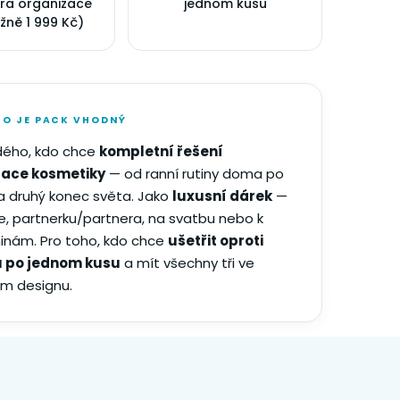
ra organizace
jednom kusu
žně 1 999 Kč)
HO JE PACK VHODNÝ
dého, kdo chce
kompletní řešení
zace kosmetiky
— od ranní rutiny doma po
a druhý konec světa. Jako
luxusní dárek
—
e, partnerku/partnera, na svatbu nebo k
inám. Pro toho, kdo chce
ušetřit oproti
 po jednom kusu
a mít všechny tři ve
m designu.