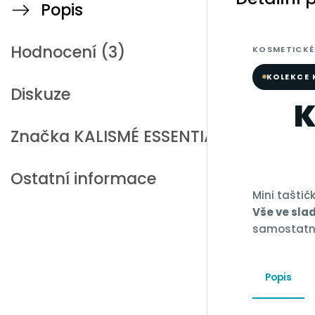
Popis
Hodnocení (3)
KOSMETICKÉ
KOLEKCE 
Diskuze
K
Značka
KALISMÉ ESSENTIALS
Ostatní informace
Mini taštič
Vše ve sl
samostatn
Popis