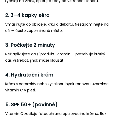
rychleji na vlhku, aplikujte tedy po vstřebání toneru.
2. 3–4 kapky séra
Vmasírujte do obličeje, krku a dekoltu. Nezapomínejte na
uši — často zapomínané místo.
3. Počkejte 2 minuty
Než aplikujete další produkt. Vitamin C potřebuje krátký
čas vstřebat, jinak může klouzat.
4. Hydratační krém
Krém s ceramidy nebo kyselinou hyaluronovou uzamkne
vitamin C v pleti.
5. SPF 50+ (povinné)
Vitamin C zesiluje fotoochranu opalovacího krému. Bez