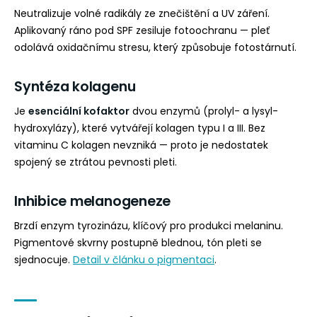
Neutralizuje volné radikály ze znečištění a UV záření.
Aplikovaný ráno pod SPF zesiluje fotoochranu — pleť
odolává oxidačnímu stresu, který způsobuje fotostárnutí.
Syntéza kolagenu
Je
esenciální kofaktor
dvou enzymů (prolyl- a lysyl-
hydroxylázy), které vytvářejí kolagen typu I a III. Bez
vitaminu C kolagen nevzniká — proto je nedostatek
spojený se ztrátou pevnosti pleti.
Inhibice melanogeneze
Brzdí enzym tyrozinázu, klíčový pro produkci melaninu.
Pigmentové skvrny postupně blednou, tón pleti se
sjednocuje.
Detail v článku o pigmentaci
.