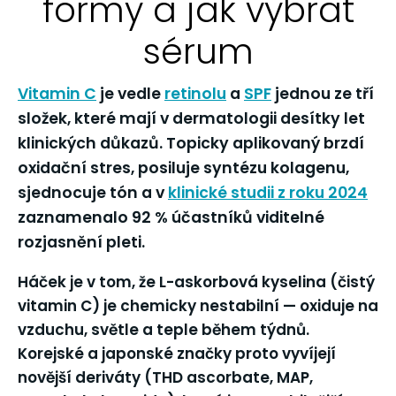
formy a jak vybrat
sérum
Vitamin C
je vedle
retinolu
a
SPF
jednou ze tří
složek, které mají v dermatologii desítky let
klinických důkazů. Topicky aplikovaný brzdí
oxidační stres, posiluje syntézu kolagenu,
sjednocuje tón a v
klinické studii z roku 2024
zaznamenalo 92 % účastníků viditelné
rozjasnění pleti.
Háček je v tom, že L-askorbová kyselina (čistý
vitamin C) je
chemicky nestabilní
— oxiduje na
vzduchu, světle a teple během týdnů.
Korejské a japonské značky proto vyvíjejí
novější deriváty (THD ascorbate, MAP,