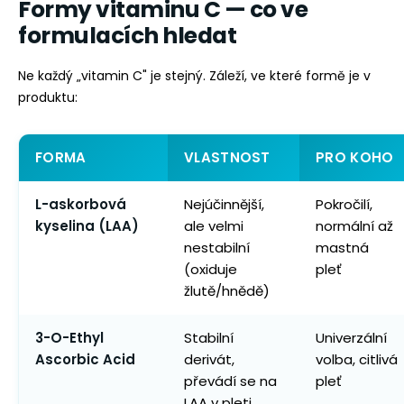
Formy vitaminu C — co ve
formulacích hledat
Ne každý „vitamin C" je stejný. Záleží, ve které formě je v
produktu:
FORMA
VLASTNOST
PRO KOHO
L-askorbová
Nejúčinnější,
Pokročilí,
kyselina (LAA)
ale velmi
normální až
nestabilní
mastná
(oxiduje
pleť
žlutě/hnědě)
3-O-Ethyl
Stabilní
Univerzální
Ascorbic Acid
derivát,
volba, citlivá
převádí se na
pleť
LAA v pleti