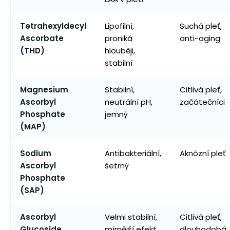
Tetrahexyldecyl
Lipofilní,
Suchá pleť,
Ascorbate
proniká
anti-aging
(THD)
hlouběji,
stabilní
Magnesium
Stabilní,
Citlivá pleť,
Ascorbyl
neutrální pH,
začátečníci
Phosphate
jemný
(MAP)
Sodium
Antibakteriální,
Aknózní pleť
Ascorbyl
šetrný
Phosphate
(SAP)
Ascorbyl
Velmi stabilní,
Citlivá pleť,
Glucoside
mírnější efekt
dlouhodobá