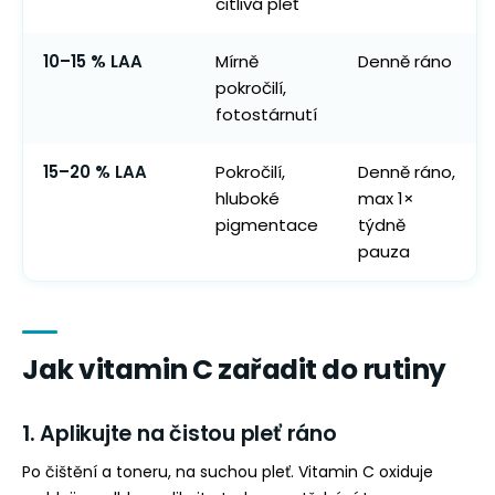
citlivá pleť
10–15 % LAA
Mírně
Denně ráno
pokročilí,
fotostárnutí
15–20 % LAA
Pokročilí,
Denně ráno,
hluboké
max 1×
pigmentace
týdně
pauza
Jak vitamin C zařadit do rutiny
1. Aplikujte na čistou pleť ráno
Po čištění a toneru, na suchou pleť. Vitamin C oxiduje