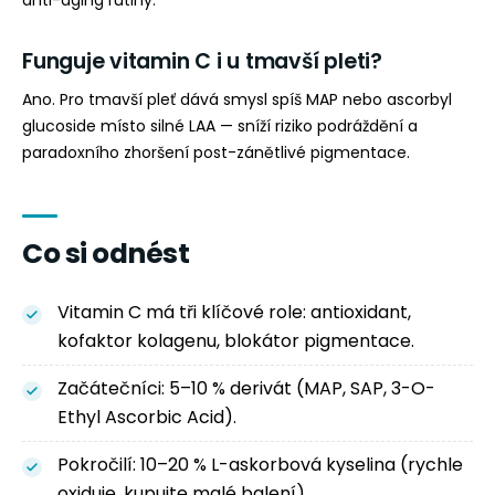
Funguje vitamin C i u tmavší pleti?
Ano. Pro tmavší pleť dává smysl spíš MAP nebo ascorbyl
glucoside místo silné LAA — sníží riziko podráždění a
paradoxního zhoršení post-zánětlivé pigmentace.
Co si odnést
Vitamin C má tři klíčové role: antioxidant,
kofaktor kolagenu, blokátor pigmentace.
Začátečníci: 5–10 % derivát (MAP, SAP, 3-O-
Ethyl Ascorbic Acid).
Pokročilí: 10–20 % L-askorbová kyselina (rychle
oxiduje, kupujte malé balení).