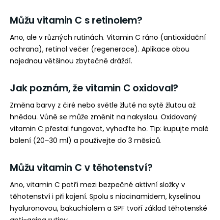
Můžu vitamin C s retinolem?
Ano, ale v různých rutinách. Vitamin C ráno (antioxidační
ochrana), retinol večer (regenerace). Aplikace obou
najednou většinou zbytečně dráždí.
Jak poznám, že vitamin C oxidoval?
Změna barvy z čiré nebo světle žluté na sytě žlutou až
hnědou. Vůně se může změnit na nakyslou. Oxidovaný
vitamin C přestal fungovat, vyhoďte ho. Tip: kupujte malé
balení (20–30 ml) a používejte do 3 měsíců.
Můžu vitamin C v těhotenství?
Ano, vitamin C patří mezi bezpečné aktivní složky v
těhotenství i při kojení. Spolu s niacinamidem, kyselinou
hyaluronovou, bakuchiolem a SPF tvoří základ těhotenské
anti-aging rutiny.