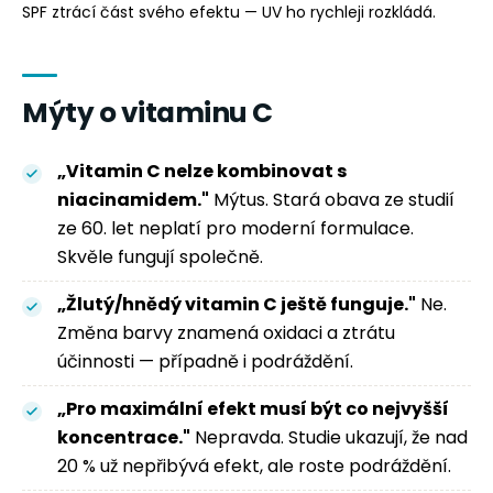
SPF ztrácí část svého efektu — UV ho rychleji rozkládá.
Mýty o vitaminu C
„Vitamin C nelze kombinovat s
niacinamidem."
Mýtus. Stará obava ze studií
ze 60. let neplatí pro moderní formulace.
Skvěle fungují společně.
„Žlutý/hnědý vitamin C ještě funguje."
Ne.
Změna barvy znamená oxidaci a ztrátu
účinnosti — případně i podráždění.
„Pro maximální efekt musí být co nejvyšší
koncentrace."
Nepravda. Studie ukazují, že nad
20 % už nepřibývá efekt, ale roste podráždění.