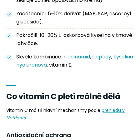
zesiluje účinek opalovacího krému).
Začátečníci: 5–10% derivát (MAP, SAP, ascorbyl
glucoside).
Pokročilí: 10–20% L-askorbová kyselina v tmavé
lahvičce.
Skvělé kombinace:
niacinamid
,
peptidy
,
kyselina
hyaluronová
, vitamin E.
Co vitamin C pleti reálně dělá
Vitamin C má tři hlavní mechanismy podle
přehledu v
Nutrients
:
Antioxidační ochrana