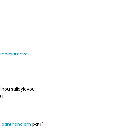
tranexamovou
.
nou salicylovou.
i.
a
panthenolem
patří