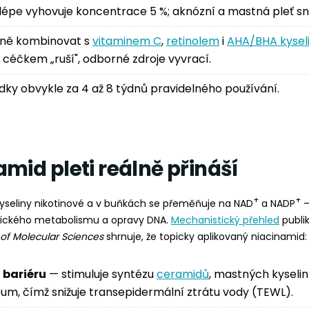
ejlépe vyhovuje koncentrace 5 %; aknózní a mastná pleť sn
čně kombinovat s
vitaminem C
,
retinolem
i
AHA/BHA kysel
 s céčkem „ruší", odborné zdroje vyvrací.
edky obvykle za 4 až 8 týdnů pravidelného používání.
mid pleti reálně přináší
+
+
kyseliny nikotinové a v buňkách se přeměňuje na NAD
a NADP
—
tického metabolismu a opravy DNA.
Mechanistický přehled
publi
 of Molecular Sciences
shrnuje, že topicky aplikovaný niacinamid:
í bariéru
— stimuluje syntézu
ceramidů
, mastných kyselin
um, čímž snižuje transepidermální ztrátu vody (TEWL).