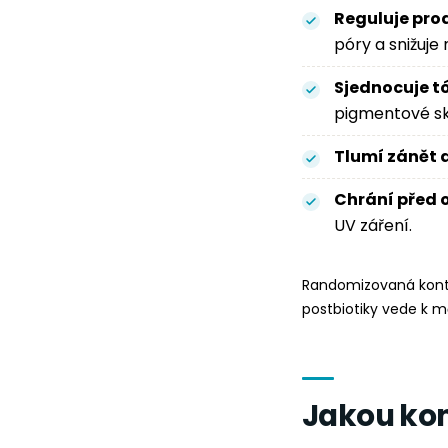
Reguluje pro
póry a snižuje
Sjednocuje tó
pigmentové sk
Tlumí zánět 
Chrání před 
UV záření.
Randomizovaná kont
postbiotiky vede k m
Jakou kon