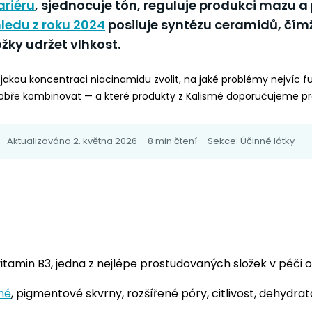
ariéru
, sjednocuje tón, reguluje produkci mazu a
ledu z roku 2024
posiluje syntézu ceramidů, čímž
ky udržet vlhkost.
jakou koncentraci niacinamidu zvolit, na jaké problémy nejvíc fu
dobře kombinovat — a které produkty z Kalismé doporučujeme pro
· Aktualizováno 2. května 2026 · 8 min čtení · Sekce: Účinné látky
itamin B3, jedna z nejlépe prostudovaných složek v péči o 
né
, pigmentové skvrny, rozšířené póry, citlivost, dehydrat