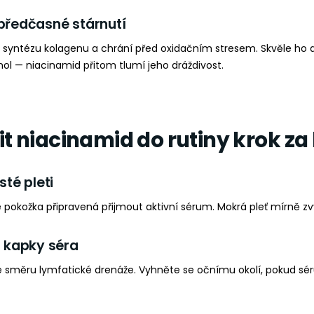
 předčasné stárnutí
e syntézu kolagenu a chrání před oxidačním stresem. Skvěle ho 
nol — niacinamid přitom tlumí jeho dráždivost.
it niacinamid do rutiny krok z
sté pleti
je pokožka připravená přijmout aktivní sérum. Mokrá pleť mírně zv
4 kapky séra
e směru lymfatické drenáže. Vyhněte se očnímu okolí, pokud sé