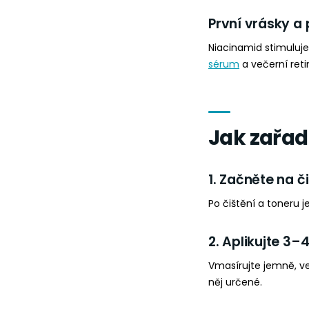
První vrásky a
Niacinamid stimuluj
sérum
a večerní reti
Jak zařad
1. Začněte na či
Po čištění a toneru 
2. Aplikujte 3–
Vmasírujte jemně, v
něj určené.