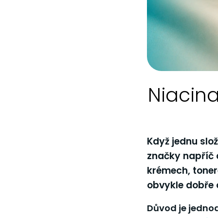
Niacina
Když jednu slož
značky napříč 
krémech, toner
obvykle dobře
Důvod je jednod