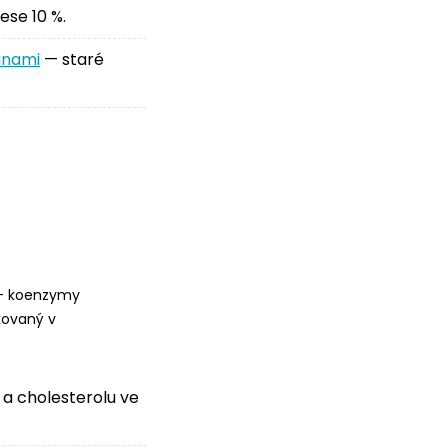
ese 10 %.
inami
— staré
 koenzymy
kovaný v
 a cholesterolu ve