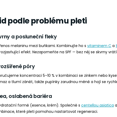
d podle problému pleti
rny a posluneční fleky
přenos melaninu mezi buňkami. Kombinujte ho s
vitaminem C
a
 rozjasňující efekt. Nezapomeňte na SPF — bez něj se skvrny vrátí
rozšířené póry
ručujeme koncentraci 5–10 % v kombinaci se zinkem nebo kyseli
maz a tlumí zánět, takže pupínky zarudnou méně a hojí se rychlej
cea, oslabená bariéra
ydratační formě (esence, krém). Společně s
centellou asiatica
mbinace, které pleti pomohou nastartovat regeneraci.