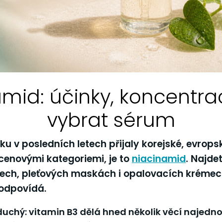
mid: účinky, koncentra
vybrat sérum
ku v posledních letech přijaly korejské, evrops
cenovými kategoriemi, je to
niacinamid
. Najde
ech, pleťových maskách i opalovacích krémec
 odpovídá.
uchý: vitamin B3 dělá hned několik věcí najednou