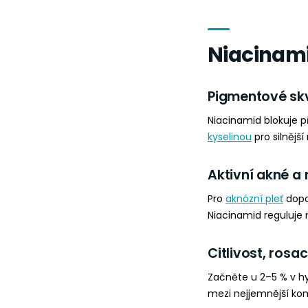
Niacinami
Pigmentové skv
Niacinamid blokuje 
kyselinou
pro silnější
Aktivní akné a 
Pro
aknózní pleť
dopo
Niacinamid reguluje 
Citlivost, rosa
Začněte u 2–5 % v h
mezi nejjemnější ko