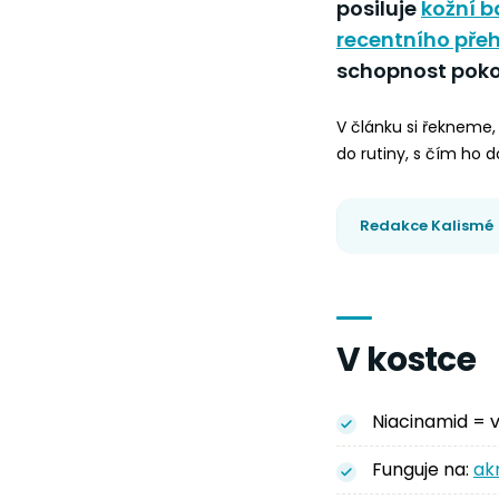
posiluje
kožní b
recentního přeh
schopnost pokož
V článku si řekneme, 
do rutiny, s čím ho 
Redakce Kalismé
V kostce
Niacinamid = v
Funguje na:
ak