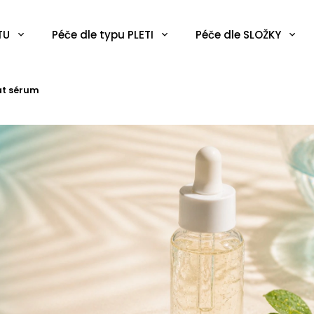
TU
Péče dle typu PLETI
Péče dle SLOŽKY
at sérum