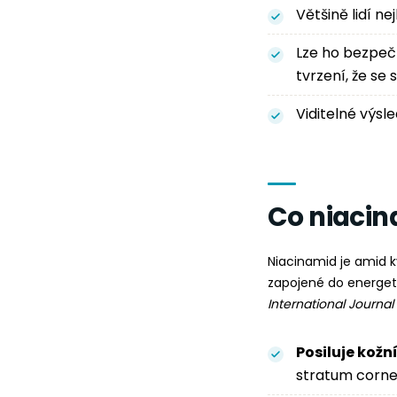
Většině lidí n
Lze ho bezpe
tvrzení, že se
Viditelné výsl
Co niacina
Niacinamid je amid 
zapojené do energe
International Journal
Posiluje kožn
stratum corne