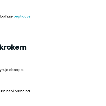
doplňuje
peptidové
a krokem
yšuje absorpci.
rum není přímo na