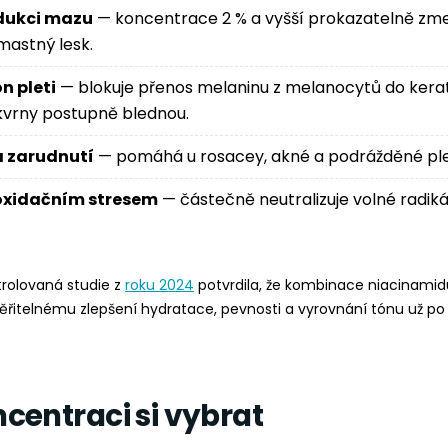
dukci mazu
— koncentrace 2 % a vyšší prokazatelně zmen
 mastný lesk.
n pleti
— blokuje přenos melaninu z melanocytů do kerat
vrny postupně blednou.
a zarudnutí
— pomáhá u rosacey, akné a podrážděné ple
oxidačním stresem
— částečně neutralizuje volné radiká
rolovaná studie z
roku 2024
potvrdila, že kombinace niacinamid
ěřitelnému zlepšení hydratace, pevnosti a vyrovnání tónu už po
centraci si vybrat