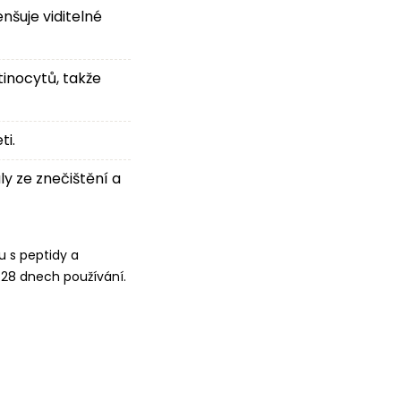
šuje viditelné
inocytů, takže
ti.
ly ze znečištění a
u s peptidy a
 28 dnech používání.