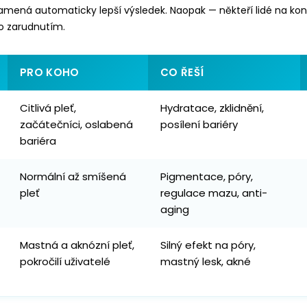
amená automaticky lepší výsledek. Naopak — někteří lidé na ko
o zarudnutím.
PRO KOHO
CO ŘEŠÍ
Citlivá pleť,
Hydratace, zklidnění,
začátečníci, oslabená
posílení bariéry
bariéra
Normální až smíšená
Pigmentace, póry,
pleť
regulace mazu, anti-
aging
Mastná a aknózní pleť,
Silný efekt na póry,
pokročilí uživatelé
mastný lesk, akné