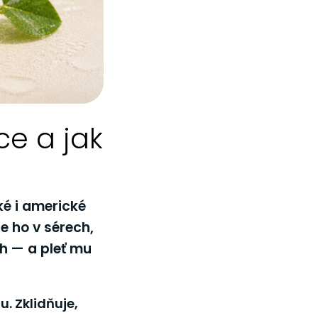
ce a jak
ké i americké
te ho v sérech,
h — a pleť mu
. Zklidňuje,