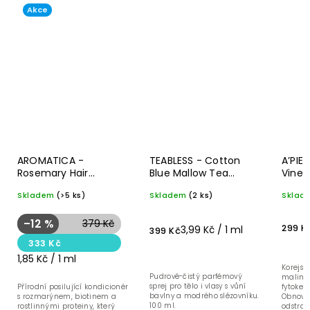
Akce
AROMATICA -
TEABLESS - Cotton
A’PIE
Rosemary Hair
Blue Mallow Tea
Vineg
Thickening
Perfume Hair & Body -
- 200
Skladem
(>5 ks)
Skladem
(2 ks)
Sklad
Conditioner -
Pudrově-čistý
Zahušťující
parfémový sprej pro
kondicionér pro
tělo i vlasy - 100 ml
–12 %
379 Kč
299 K
3,99 Kč / 1 ml
399 Kč
objem vlasů - 180 ml
333 Kč
1,85 Kč / 1 ml
Korejsk
Pudrově-čistý parfémový
malino
sprej pro tělo i vlasy s vůní
Přírodní posilující kondicionér
fytoker
bavlny a modrého slézovníku.
s rozmarýnem, biotinem a
Obnovuj
100 ml.
rostlinnými proteiny, který
odstraň