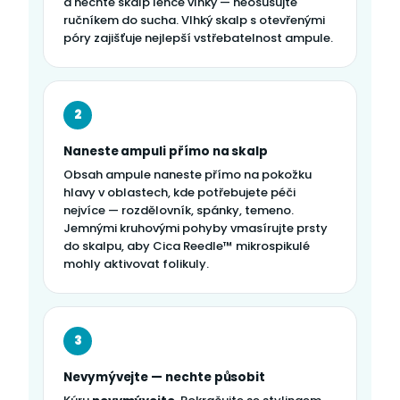
a nechte skalp lehce vlhký — neosušujte
ručníkem do sucha. Vlhký skalp s otevřenými
póry zajišťuje nejlepší vstřebatelnost ampule.
2
Naneste ampuli přímo na skalp
Obsah ampule naneste přímo na pokožku
hlavy v oblastech, kde potřebujete péči
nejvíce — rozdělovník, spánky, temeno.
Jemnými kruhovými pohyby vmasírujte prsty
do skalpu, aby Cica Reedle™ mikrospikulé
mohly aktivovat folikuly.
3
Nevymývejte — nechte působit