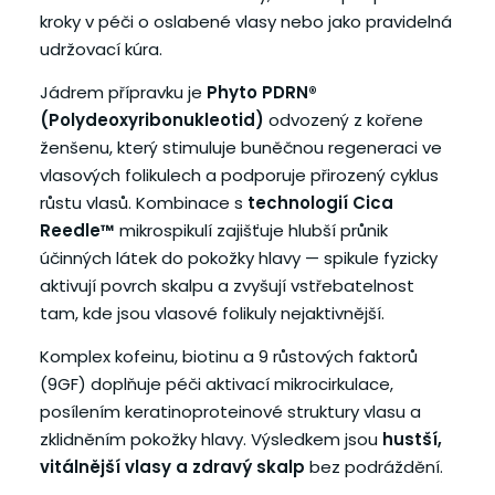
kroky v péči o oslabené vlasy nebo jako pravidelná
udržovací kúra.
Jádrem přípravku je
Phyto PDRN®
(Polydeoxyribonukleotid)
odvozený z kořene
ženšenu, který stimuluje buněčnou regeneraci ve
vlasových folikulech a podporuje přirozený cyklus
růstu vlasů. Kombinace s
technologií Cica
Reedle™
mikrospikulí zajišťuje hlubší průnik
účinných látek do pokožky hlavy — spikule fyzicky
aktivují povrch skalpu a zvyšují vstřebatelnost
tam, kde jsou vlasové folikuly nejaktivnější.
Komplex kofeinu, biotinu a 9 růstových faktorů
(9GF) doplňuje péči aktivací mikrocirkulace,
posílením keratinoproteinové struktury vlasu a
zklidněním pokožky hlavy. Výsledkem jsou
hustší,
vitálnější vlasy a zdravý skalp
bez podráždění.