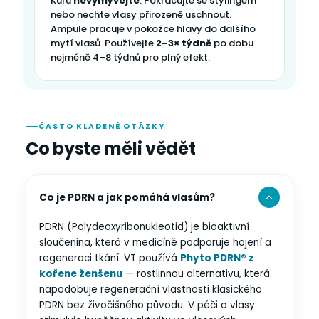
Kúru
nevymývejte
. Pokračujte se stylingem
nebo nechte vlasy přirozeně uschnout.
Ampule pracuje v pokožce hlavy do dalšího
mytí vlasů. Používejte
2–3× týdně
po dobu
nejméně 4–8 týdnů pro plný efekt.
ČASTO KLADENÉ OTÁZKY
Co byste měli vědět
Co je PDRN a jak pomáhá vlasům?
PDRN (Polydeoxyribonukleotid) je bioaktivní
sloučenina, která v medicíně podporuje hojení a
regeneraci tkání. VT používá
Phyto PDRN® z
kořene ženšenu
— rostlinnou alternativu, která
napodobuje regenerační vlastnosti klasického
PDRN bez živočišného původu. V péči o vlasy