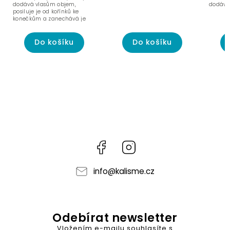
dodává vlasům objem,
dodává 
posiluje je od kořínků ke
hebkost
konečkům a zanechává je
hebké, pružné a...
Do košíku
Do košíku
Facebook
Instagram
info
@
kalisme.cz
Odebírat newsletter
Vložením e-mailu souhlasíte s