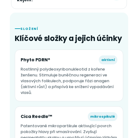
SLOŽENÍ
Klíčové složky a jejich účinky
Phyto PDRN®
aktivní
Rostlinný polydeoxyribonukleotid z kořene
ženšenu. Stimuluje buněčnou regeneraci ve
vlasových folikulech, podporuje fázi anagen
(aktivní růst) a přispívá ke snížení vypadávání
vlasů.
Cica Reedle™
mikrospikulé
Patentované mikropartikule aktivující povrch
pokožky hlavy při vmasírování. Zvyšují
permeabilitu skalpu a umožňují účinným látkám