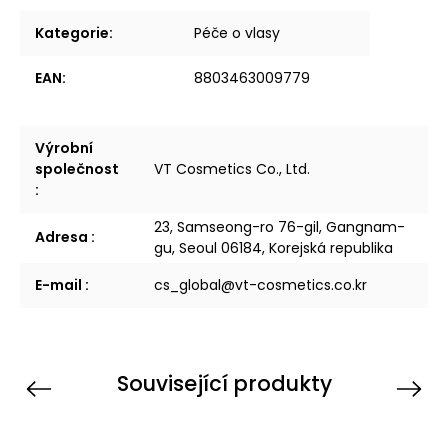
Kategorie
:
Péče o vlasy
EAN
:
8803463009779
Výrobní
společnost
VT Cosmetics Co., Ltd.
:
23, Samseong-ro 76-gil, Gangnam-
Adresa
:
gu, Seoul 06184, Korejská republika
E-mail
:
cs_global@vt-cosmetics.co.kr
Související produkty
Previous
Next