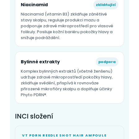
Niacinamid
zklidňující
Niacinamid (vitamin B3) zklidňuje zánětlivé
stavy skalpu, reguluje produkci mazu a
podporuje zdravé mikroprostředí pro vlasové
folikuly. Posiluje kožní bariéru pokožky hlavy a
snižuje podráždění.
Bylinné extrakty
podpora
Komplex bylinných extraktů (včetně ženšenu)
udržuje zdravé mikroprostředí pokožky hlavy,
zklidňuje svědění, přispívá k rovnováze
přirozené mikroflóry skalpu a doplňuje účinky
Phyto PDRN®.
INCI složení
VT PDRN REEDLE SHOT HAIR AMPOULE