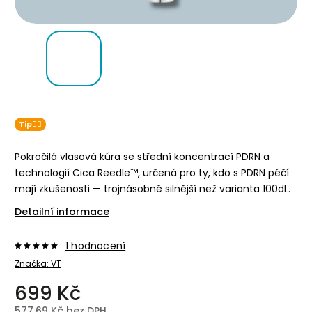
Tip👌🏻
Pokročilá vlasová kúra se střední koncentrací PDRN a
technologií Cica Reedle™, určená pro ty, kdo s PDRN péčí
mají zkušenosti — trojnásobně silnější než varianta 100dL.
Detailní informace
1 hodnocení
Značka:
VT
699 Kč
577,69 Kč bez DPH