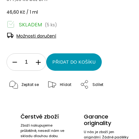
46,60 Kč / 1 ml
SKLADEM
(5 ks)
Možnosti doručení
PŘIDAT DO KOŠÍKU
Zeptat se
Hlídat
Sdílet
Čerstvé zboží
Garance
originality
Zboží nakupujeme
průběžně, nesedí nám ve
U nás je zboží jen
skladu dlouhou dobu.
originální. Žádné padělky