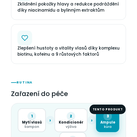
Zklidnění pokožky hlavy a redukce podráždění
díky niacinamidu a bylinným extraktům
Zlepšení hustoty a vitality vlasů díky komplexu
biotinu, kofeinu a 9 růstových faktorů
RUTINA
Zařazení do péče
TENTO PRODUKT
1
2
3
›
›
Mytí vlasů
Kondicionér
Ampule
šampon
výživa
kúra