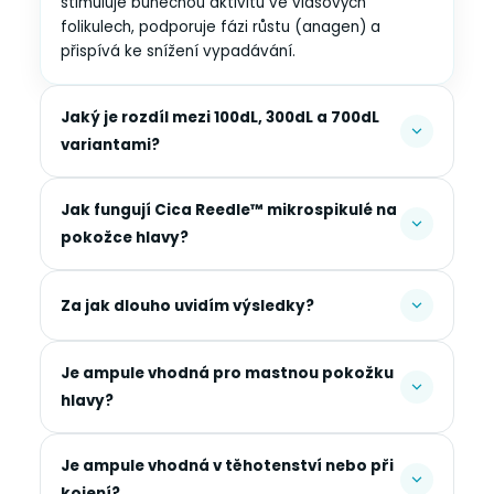
stimuluje buněčnou aktivitu ve vlasových
folikulech, podporuje fázi růstu (anagen) a
přispívá ke snížení vypadávání.
Jaký je rozdíl mezi 100dL, 300dL a 700dL
variantami?
Jak fungují Cica Reedle™ mikrospikulé na
pokožce hlavy?
Za jak dlouho uvidím výsledky?
Je ampule vhodná pro mastnou pokožku
hlavy?
Je ampule vhodná v těhotenství nebo při
kojení?