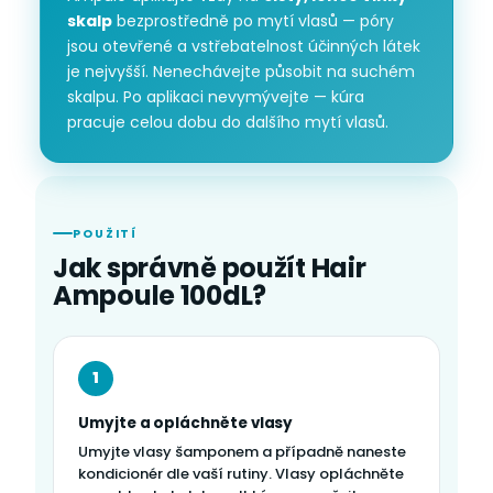
skalp
bezprostředně po mytí vlasů — póry
jsou otevřené a vstřebatelnost účinných látek
je nejvyšší. Nenechávejte působit na suchém
skalpu. Po aplikaci nevymývejte — kúra
pracuje celou dobu do dalšího mytí vlasů.
POUŽITÍ
Jak správně použít Hair
Ampoule 100dL?
1
Umyjte a opláchněte vlasy
Umyjte vlasy šamponem a případně naneste
kondicionér dle vaší rutiny. Vlasy opláchněte