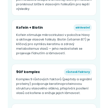
proniknout blíže k vlasovým folikulům pro lepší
výsledky.
Kofein + Biotin
aktivační
Kofein stimuluje mikrocirkulaci v pokožce hlavy
a aktivuje vlasové folikuly. Biotin (vitamin B7) je
klíčový pro syntézu keratinu a zdravý
metabolismus vlasů — jeho nedostatek se
projevuje řídnutím a lámavostí.
9GF komplex
růstové faktory
Komplex 9 růstových faktorů (peptidy a signální
proteiny) podporuje keratinoproteinovou
strukturu vlasového vlákna, přispívá k posílení
vlasů od kořene a snižuje jejich lámavost.