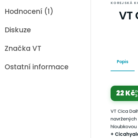
KOREJSKÁ K
Hodnocení (1)
VT 
Diskuze
Značka
VT
Popis
Ostatní informace
22 Kč
z
3
VT Cica Dai
navržených 
hloubkovou 
+ Cicahya