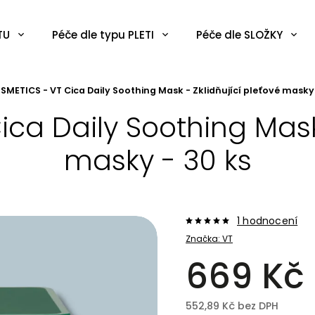
TU
Péče dle typu PLETI
Péče dle SLOŽKY
SMETICS - VT Cica Daily Soothing Mask - Zklidňující pleťové masky -
ca Daily Soothing Mask 
masky - 30 ks​
1 hodnocení
Značka:
VT
669 Kč
552,89 Kč bez DPH