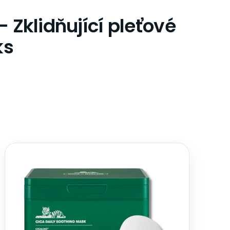
 Zklidňující pleťové
ks