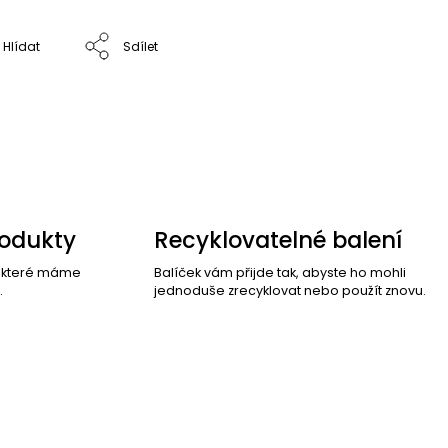
Hlídat
Sdílet
rodukty
Recyklovatelné balení
, které máme
Balíček vám přijde tak, abyste ho mohli
.
jednoduše zrecyklovat nebo použít znovu.