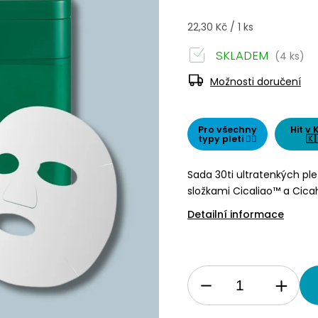
22,30 Kč / 1 ks
SKLADEM
(4 ks)
Možnosti doručení
Pro všechny
Hit v 
typy pleti 👌🏻
🇰
Sada 30ti ultratenkých p
složkami Cicaliao™ a Cicah
Detailní informace