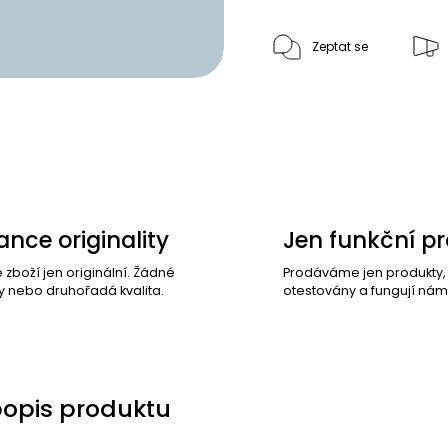
Zeptat se
nce originality
Jen funkční p
e zboží jen originální. Žádné
Prodáváme jen produkty
y nebo druhořadá kvalita.
otestovány a fungují nám
popis produktu