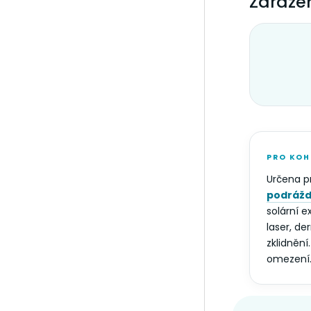
Zařazen
PRO KOH
Určena p
podráždě
solární e
laser, de
zklidněn
omezení