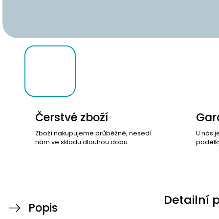
Čerstvé zboží
Gara
Zboží nakupujeme průběžně, nesedí
U nás j
nám ve skladu dlouhou dobu.
padělk
Detailní 
Popis