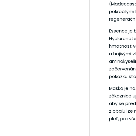
(Madecassos
pokročilými 
regenerační
Essence je
Hyaluronate
hmotnost ve
a hojivými 
aminokyseli
začervenání
pokožku sta
Maska je n
zákaznice up
aby se před
z obalu lze
pleť, pro vš