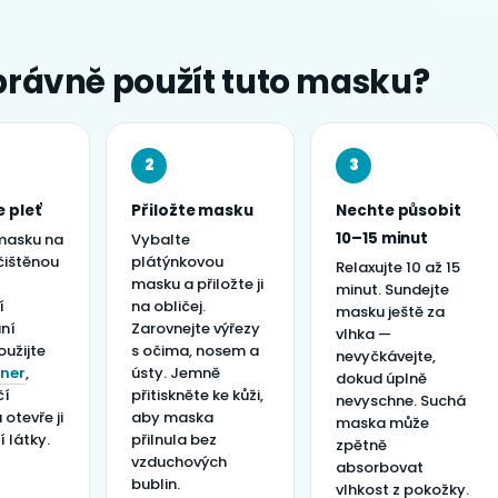
právně použít tuto masku?
2
3
e pleť
Přiložte masku
Nechte působit
10–15 minut
masku na
Vybalte
yčištěnou
plátýnkovou
Relaxujte 10 až 15
masku a přiložte ji
minut. Sundejte
í
na obličej.
masku ještě za
ní
Zarovnejte výřezy
vlhka —
oužijte
s očima, nosem a
nevyčkávejte,
oner
,
ústy. Jemně
dokud úplně
čí
přitiskněte ke kůži,
nevyschne. Suchá
otevře ji
aby maska
maska může
í látky.
přilnula bez
zpětně
vzduchových
absorbovat
bublin.
vlhkost z pokožky.