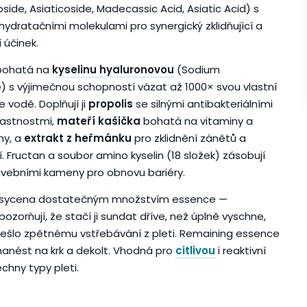
ide, Asiaticoside, Madecassic Acid, Asiatic Acid) s
hydratačními molekulami pro synergický zklidňující a
 účinek.
 bohatá na
kyselinu hyaluronovou
(Sodium
) s výjimečnou schopností vázat až 1000× svou vlastní
 vodě. Doplňují ji
propolis
se silnými antibakteriálními
vlastnostmi,
mateří kašička
bohatá na vitaminy a
ny, a
extrakt z heřmánku
pro zklidnění zánětů a
. Fructan a soubor amino kyselin (18 složek) zásobují
vebními kameny pro obnovu bariéry.
asycena dostatečným množstvím essence —
ozorňují, že stačí ji sundat dříve, než úplně vyschne,
ešlo zpětnému vstřebávání z pleti. Remaining essence
 nanést na krk a dekolt. Vhodná pro
citlivou
i reaktivní
echny typy pleti.