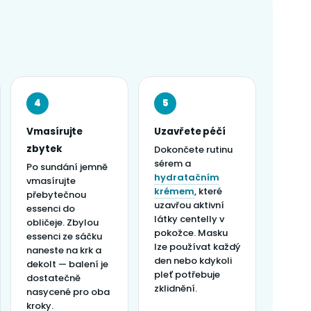
4
5
Vmasírujte
Uzavřete péčí
zbytek
Dokončete rutinu
sérem a
Po sundání jemně
hydratačním
vmasírujte
krémem
, které
přebytečnou
uzavřou aktivní
essenci do
látky centelly v
obličeje. Zbylou
pokožce. Masku
essenci ze sáčku
lze používat každý
naneste na krk a
den nebo kdykoli
dekolt — balení je
pleť potřebuje
dostatečně
zklidnění.
nasycené pro oba
kroky.