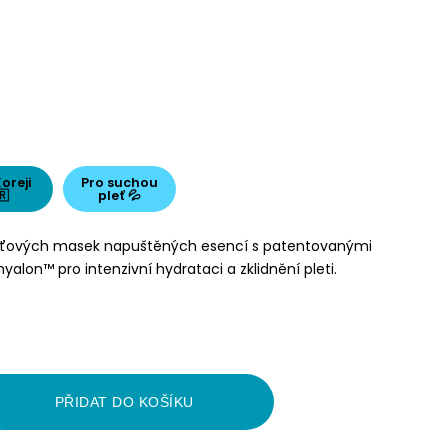
Koreji
Pro suchou
🇷
pleť 💦
leťových masek napuštěných esencí s patentovanými
yalon™ pro intenzivní hydrataci a zklidnění pleti.
PŘIDAT DO KOŠÍKU