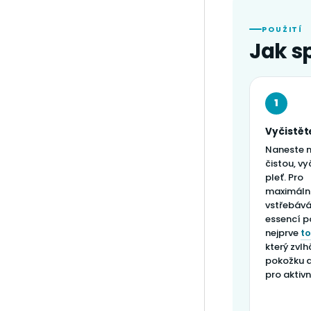
POUŽITÍ
Jak s
1
Vyčistět
Naneste 
čistou, v
pleť. Pro
maximáln
vstřebává
essencí p
nejprve
t
který zvlh
pokožku a 
pro aktivn