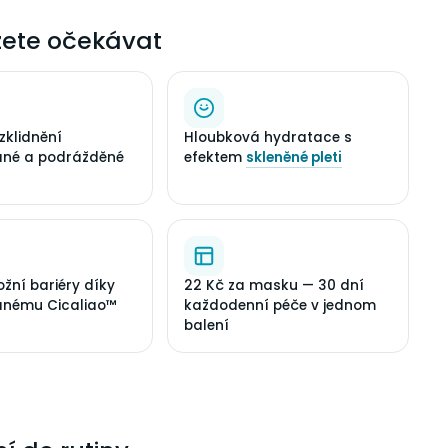
ete očekávat
zklidnění
Hloubková hydratace s
ané a podrážděné
efektem
skleněné pleti
ožní bariéry díky
22 Kč za masku — 30 dní
anému Cicaliao™
každodenní péče v jednom
balení