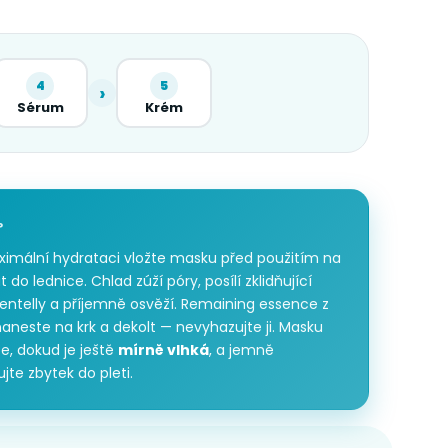
4
5
›
Sérum
Krém
P
ximální hydrataci vložte masku před použitím na
t do lednice. Chlad zúží póry, posílí zklidňující
entelly a příjemně osvěží. Remaining essence z
aneste na krk a dekolt — nevyhazujte ji. Masku
e, dokud je ještě
mírně vlhká
, a jemně
jte zbytek do pleti.