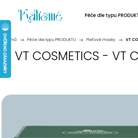
Péče dle typu PRODUK
Domů
/
Péče dle typu PRODUKTU
/
Pleťové masky
/
VT CO
VT COSMETICS - VT Ci