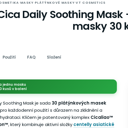
OSMETIKA
·
MASKY
·
PLÁTÝNKOVÉ MASKY
·
VT COSMETICS
Cica Daily Soothing Mask –
masky 30 
Použití
FAQ
Složení
a jednu masku
0 kusů v balení
ly Soothing Mask je sada
30 plátýnkových masek
pro každodenní použití s důrazem na zklidnění a
hydrataci. Klíčem je patentovaný komplex
Cicaliao™
lon™
, který kombinuje aktivní složky
centelly asiatické