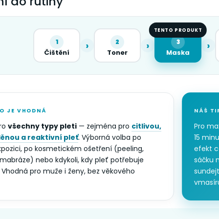
í do rutiny
TENTO PRODUKT
1
2
3
›
›
›
Čištění
Toner
Maska
O JE VHODNÁ
NÁŠ TI
ro
všechny typy pleti
— zejména pro
citlivou,
Pro ma
nou a reaktivní pleť
. Výborná volba po
15 minu
xpozici, po kosmetickém ošetření (peeling,
efekt c
rmabráze) nebo kdykoli, kdy pleť potřebuje
sáčku n
í. Vhodná pro muže i ženy, bez věkového
sundejt
.
vmasíru