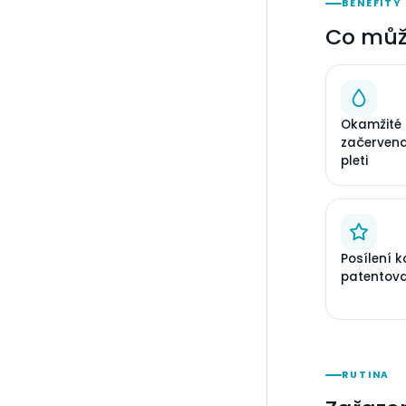
BENEFITY
Co můž
Okamžité 
začerven
pleti
Posílení k
patentov
RUTINA