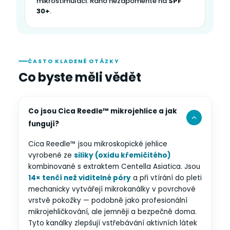
mikrostimulaci. Ráno nezapomeňte na
SPF
30+
.
ČASTO KLADENÉ OTÁZKY
Co byste měli vědět
Co jsou Cica Reedle™ mikrojehlice a jak
fungují?
Cica Reedle™ jsou mikroskopické jehlice
vyrobené ze
siliky (oxidu křemičitého)
kombinované s extraktem Centella Asiatica. Jsou
14× tenčí než viditelné póry
a při vtírání do pleti
mechanicky vytvářejí mikrokanálky v povrchové
vrstvě pokožky — podobně jako profesionální
mikrojehličkování, ale jemněji a bezpečně doma.
Tyto kanálky zlepšují vstřebávání aktivních látek