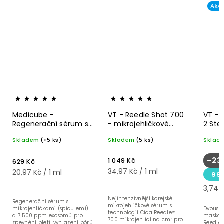
Akc
Medicube -
VT - Reedle Shot 700
VT - 
Regenerační sérum s
- mikrojehličkové
2 Ste
mikrojehličkami - One
sérum - 30 ml
Zpevň
Skladem
(>5 ks)
Skladem
(5 ks)
Sklad
Day Exosome Shot
maska
Pore Ampoule 7500 -
1,5g+
30 ml
–23
1 049 Kč
629 Kč
34,97 Kč / 1 ml
20,97 Kč / 1 ml
99 
3,74 K
Nejintenzivnější korejské
Regenerační sérum s
mikrojehličkové sérum s
mikrojehličkami (spiculemi)
Dvoust
technologií Cica Reedle™ –
a 7 500 ppm exosomů pro
maska 
700 mikrojehlicí na cm² pro
zpevnění pleti, vyhlazení pórů
Reedle™