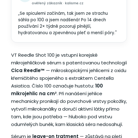
ověřený zákazník · kalisme.cz
„Se spiculemi začínám, tak jsem ze strachu
sáhla po 100 a jsem nadšená! Po 14 dnech
používání 2× týdně pozoruji plnější,
hydratovanou a zpevněnou pleť a menší póry."
VT Reedle Shot 100 je vstupní korejské
mikrojehličkové sérum s patentovanou technologií
Cica Reedle™
— mikroskopickými jehlicemi z oxidu
křemičitého spojeného s extraktem Centella
Asiatica. Číslo 100 označuje hustotu:
100
mikrojehlic na cm²
. Při nanášení jehlice
mechanicky pronikají do povrchové vrstvy pokožky,
vytvoří mikrokanálky a doručí aktivní látky přímo
tam, kde jsou potřeba — hluboko pod vrstvu
odumřelých buněk, kam klasická séra nedosahují.
Sérum je
leave-on tratment
— zůstává na pleti