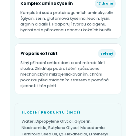
Komplex aminokyselin
17 druhů
Kompletní sada proteinogenních aminokyselin
(glycin, serin, glutamová kyselina, leucin, lysin,
arginin a další). Podporují tvorbu kolagenu,
hydrataci a přirozenou obnovu kožních buněk.
Propolis extrakt
zelený
Silný přírodní antioxidant a antimikrobiální
složka. Zklidňuje podráždění způsobené
mechanickým mikrojehličkováním, chrání
pokožku před oxidačním stresem a pomáhá
sjednotit tón pleti.
SLOŽENÍ PRODUKTU (INCI)
Water, Dipropylene Glycol, Glycerin,
Niacinamide, Butylene Glycol, Macadamia
Ternifolia Seed Oil, 1,2-Hexanediol, Ethylhexyl