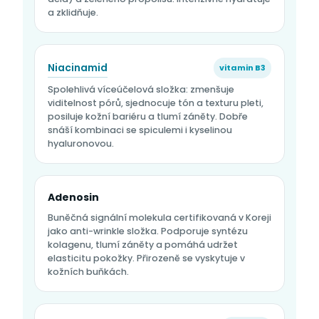
a zklidňuje.
Niacinamid
vitamin B3
Spolehlivá víceúčelová složka: zmenšuje
viditelnost pórů, sjednocuje tón a texturu pleti,
posiluje kožní bariéru a tlumí záněty. Dobře
snáší kombinaci se spiculemi i kyselinou
hyaluronovou.
Adenosin
Buněčná signální molekula certifikovaná v Koreji
jako anti-wrinkle složka. Podporuje syntézu
kolagenu, tlumí záněty a pomáhá udržet
elasticitu pokožky. Přirozeně se vyskytuje v
kožních buňkách.