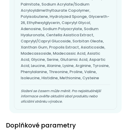
Palmitate, Sodium Acrylate/Sodium
Acryloyldimethyltaurate Copolymer,
Polyisobutene, Hydrolyzed Sponge, Glycereth-
26, Ethylhexylglycerin, Caprylyl Glycol,
Adenosine, Sodium Polyacrylate, Sodium
Hyaluronate, Centella Asiatica Extract,
Caprylyl/Capryl Glucoside, Sorbitan Oleate,
Xanthan Gum, Propolis Extract, Asiaticoside,
Madecassoside, Madecassic Acid, Asiatic
Acid, Glycine, Serine, Glutamic Acid, Aspartic
Acid, Leucine, Alanine, Lysine, Arginine, Tyrosine,
Phenylalanine, Threonine, Proline, Valine,
Isoleucine, Histidine, Methionine, Cysteine
Složení se časem může měnit. Pro nejaktuálnější
informace ověřte aktuální obal produktu nebo
oficiální stránku výrobce.
Doplňkové parametry