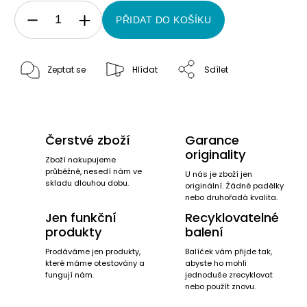
PŘIDAT DO KOŠÍKU
Zeptat se
Hlídat
Sdílet
Čerstvé zboží
Garance
originality
Zboží nakupujeme
průběžně, nesedí nám ve
U nás je zboží jen
skladu dlouhou dobu.
originální. Žádné padělky
nebo druhořadá kvalita.
Jen funkční
Recyklovatelné
produkty
balení
Prodáváme jen produkty,
Balíček vám přijde tak,
které máme otestovány a
abyste ho mohli
fungují nám.
jednoduše zrecyklovat
nebo použít znovu.