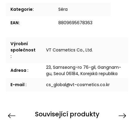
Kategorie
:
Séra
EAN
:
8809695678363
Výrobní
společnost
VT Cosmetics Co., Ltd.
:
23, Samseong-ro 76-gil, Gangnam-
Adresa
:
gu, Seoul 06184, Korejská republika
E-mail
:
cs_global@vt-cosmetics.co.kr
Související produkty
Previous
Next