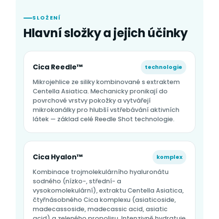
SLOŽENÍ
Hlavní složky a jejich účinky
Cica Reedle™
technologie
Mikrojehlice ze siliky kombinované s extraktem
Centella Asiatica. Mechanicky pronikají do
povrchové vrstvy pokožky a vytvářejí
mikrokanálky pro hlubší vstřebávání aktivních
látek — základ celé Reedle Shot technologie.
Cica Hyalon™
komplex
Kombinace trojmolekulárního hyaluronátu
sodného (nízko-, střední- a
vysokomolekulární), extraktu Centella Asiatica,
čtyřnásobného Cica komplexu (asiaticoside,
madecassoside, madecassic acid, asiatic
acid) a zeleného propolisu. Intenzivně hydratuje