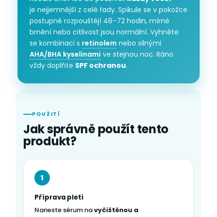
je nejjemnější z celé řady. Spikule se v pokožce
postupně rozpouštějí 48–72 hodin, mírné
brnění nebo citlivost jsou normální. Vyhněte
se kombinaci s
retinolem
nebo silnými
AHA/BHA kyselinami
ve stejnou noc. Ráno
vždy doplňte
SPF ochranou
.
POUŽITÍ
Jak správně použít tento
produkt?
1
Příprava pleti
Naneste sérum na
vyčištěnou a