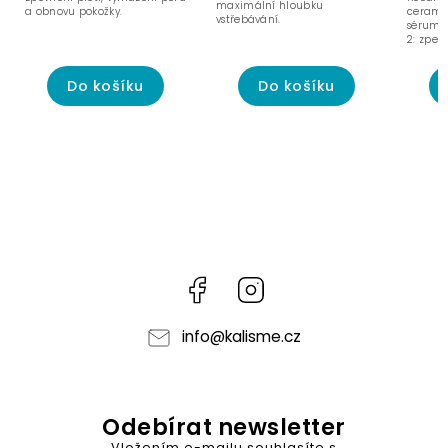
maximální hloubku
a obnovu pokožky.
ceramid
vstřebávání.
sérum s
2: zpev
peptidy
Do košíku
Do košíku
Facebook
Instagram
info
@
kalisme.cz
Odebírat newsletter
Vložením e-mailu souhlasíte s