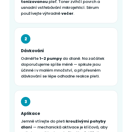
tonizovanou
pleť. Toner zvlhčí povrch a
usnadní vstřebávání mikrojehlicí. Sérum
používejte výhradně
večer
.
2
Dávkování
Odměřte
1–2 pumpy
do dlaně. Na začátek
doporučujeme spíše méně — spikule jsou
účinné i v malém množství, a při přesném
dávkování se lépe odhadne reakce pleti.
3
Aplikace
Jemně vtírejte do pleti
krouživými pohyby
dlaní
— mechanická aktivace je klíčová, aby