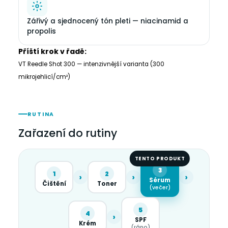
Zářivý a sjednocený tón pleti — niacinamid a
propolis
Příští krok v řadě:
VT Reedle Shot 300 — intenzivnější varianta (300
mikrojehlicí/cm²)
RUTINA
Zařazení do rutiny
TENTO PRODUKT
3
1
2
›
›
›
Sérum
Čištění
Toner
(večer)
5
4
›
SPF
Krém
(ráno)