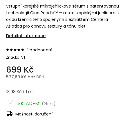
Vstupní korejské mikrojehličkové sérum s patentovanou
technologií Cica Reedle™ — mikroskopickými jehlicemi z
oxidu křemičitého spojenými s extraktem Centella
Asiatica pro obnovu textury a tónu pleti.
Detailní informace
1 hodnocení
Značka:
VT
699 Kč
577,69 Kč bez DPH
13,98 Kč / 1 ml
SKLADEM
(>5 ks)
Možnosti doručení