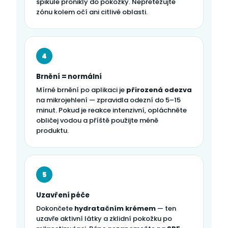
spikule pronikly do pokožky. Nepřetěžujte
zónu kolem očí ani citlivé oblasti.
4
Brnění = normální
Mírné brnění po aplikaci je
přirozená odezva
na mikrojehlení — zpravidla odezní do 5–15
minut. Pokud je reakce intenzivní, opláchněte
obličej vodou a příště použijte méně
produktu.
5
Uzavření péče
Dokončete
hydratačním krémem
— ten
uzavře aktivní látky a zklidní pokožku po