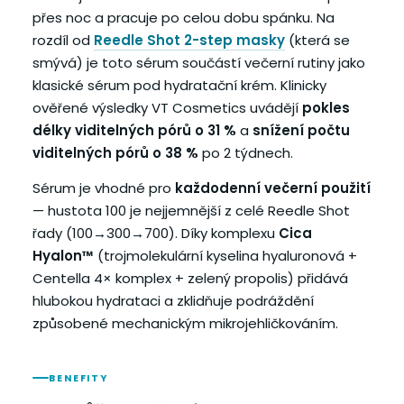
přes noc a pracuje po celou dobu spánku. Na
rozdíl od
Reedle Shot 2-step masky
(která se
smývá) je toto sérum součástí večerní rutiny jako
klasické sérum pod hydratační krém. Klinicky
ověřené výsledky VT Cosmetics uvádějí
pokles
délky viditelných pórů o 31 %
a
snížení počtu
viditelných pórů o 38 %
po 2 týdnech.
Sérum je vhodné pro
každodenní večerní použití
— hustota 100 je nejjemnější z celé Reedle Shot
řady (100→300→700). Díky komplexu
Cica
Hyalon™
(trojmolekulární kyselina hyaluronová +
Centella 4× komplex + zelený propolis) přidává
hlubokou hydrataci a zklidňuje podráždění
způsobené mechanickým mikrojehličkováním.
BENEFITY