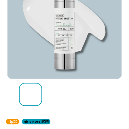
Tip👌🏻
Hit v Koreji🇰🇷