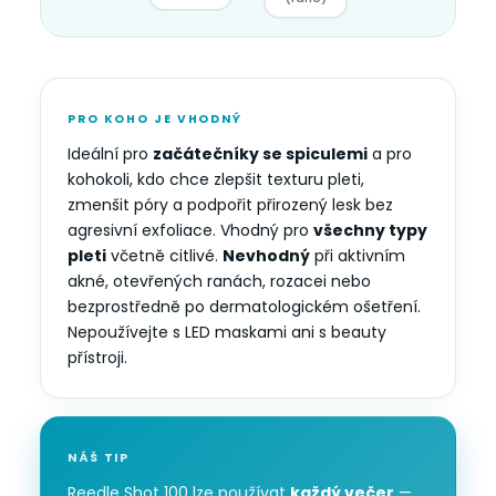
PRO KOHO JE VHODNÝ
Ideální pro
začátečníky se spiculemi
a pro
kohokoli, kdo chce zlepšit texturu pleti,
zmenšit póry a podpořit přirozený lesk bez
agresivní exfoliace. Vhodný pro
všechny typy
pleti
včetně citlivé.
Nevhodný
při aktivním
akné, otevřených ranách, rozacei nebo
bezprostředně po dermatologickém ošetření.
Nepoužívejte s LED maskami ani s beauty
přístroji.
NÁŠ TIP
Reedle Shot 100 lze používat
každý večer
—