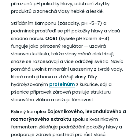
přirozené pH pokožky hlavy, odstraní zbytky
produktů a zanechá vlasy hebké a lesklé.
Střídáním šamponu (zásaditý, pH ~5–7) a
podmínek prostředí se pH pokožky hlavy a vlasů
snadno naruší.
Ocet
(kyselé pH kolem 3–4)
funguje jako přirozený regulátor — uzavírá
vlasovou kutikulu, takže vlasy méně elektrizují,
snáze se rozčesávají a více odrážejí světlo. Navíc
pomáhá uvolnit minerální usazeniny z tvrdé vody,
které matují barvu a ztěžují vlasy. Díky
hydrolyzovaným
proteinům
z kukuřice, sóji a
pšenice přípravek zároveň posiluje strukturu
vlasového vlákna a snižuje lámavost.
Bylinný komplex
čajovníkového, levandulového a
rozmarýnového extraktu
spolu s kvasinkovým
fermentem zklidňuje podráždění pokožky hlavy a
podporuje zdravé prostředí pro růst vlasů.