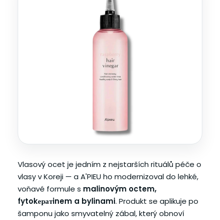
Vlasový ocet je jedním z nejstarších rituálů péče o
vlasy v Koreji — a A'PIEU ho modernizoval do lehké,
voňavé formule s
malinovým octem,
fytokератinem a bylinami
. Produkt se aplikuje po
šamponu jako smyvatelný zábal, který obnoví