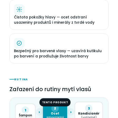
Čistota pokožky hlavy — ocet odstraní
usazeniny produktů i minerály z tvrdé vody
Bezpečný pro barvené vlasy — uzavírá kutikulu
po barvení a prodlužuje životnost barvy
RUTINA
Zařazení do rutiny mytí vlasů
TENTO PRODUKT
2
3
1
›
›
Ocet
Kondicionér
Šampon
smyvatelný
(volitelně)