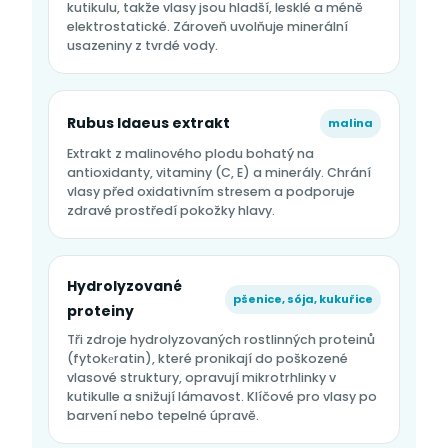
kutikulu, takže vlasy jsou hladší, lesklé a méně
elektrostatické. Zároveň uvolňuje minerální
usazeniny z tvrdé vody.
Rubus Idaeus extrakt
malina
Extrakt z malinového plodu bohatý na
antioxidanty, vitaminy (C, E) a minerály. Chrání
vlasy před oxidativním stresem a podporuje
zdravé prostředí pokožky hlavy.
Hydrolyzované
pšenice, sója, kukuřice
proteiny
Tři zdroje hydrolyzovaných rostlinných proteinů
(fytokеratin), které pronikají do poškozené
vlasové struktury, opravují mikrotrhlinky v
kutikulle a snižují lámavost. Klíčové pro vlasy po
barvení nebo tepelné úpravě.