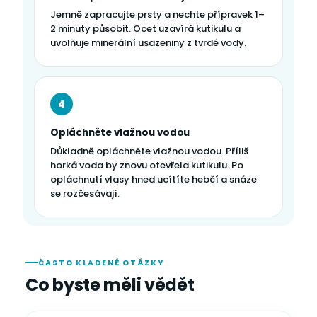
Jemně zapracujte prsty a nechte přípravek 1–
2 minuty působit. Ocet uzavírá kutikulu a
uvolňuje minerální usazeniny z tvrdé vody.
4
Opláchněte vlažnou vodou
Důkladně opláchněte vlažnou vodou. Příliš
horká voda by znovu otevřela kutikulu. Po
opláchnutí vlasy hned ucítíte hebčí a snáze
se rozčesávají.
ČASTO KLADENÉ OTÁZKY
Co byste měli vědět