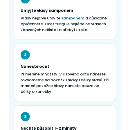
Umyjte vlasy šamponem
Vlasy nejprve umyjte
šamponem
a důkladně
opláchněte. Ocet funguje nejlépe na vlasech
zbavených nečistot a přebytku sila.
2
Naneste ocet
Přiměřené množství vlasového octu naneste
rovnoměrně na pokožku hlavy i délky vlasů. Při
mastné pokožce hlavy naneste pouze na
délky a konečky.
3
Nechte působit 1–2 minuty