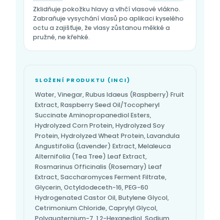
Zklidňuje pokožku hlavy a vlhčí vlasové vlákno.
Zabraňuje vysychání vlasů po aplikaci kyselého
octu a zajišťuje, že vlasy zůstanou měkké a
pružné, ne křehké.
SLOŽENÍ PRODUKTU (INCI)
Water, Vinegar, Rubus Idaeus (Raspberry) Fruit
Extract, Raspberry Seed Oil/Tocopheryl
Succinate Aminopropanediol Esters,
Hydrolyzed Corn Protein, Hydrolyzed Soy
Protein, Hydrolyzed Wheat Protein, Lavandula
Angustifolia (Lavender) Extract, Melaleuca
Alternifolia (Tea Tree) Leaf Extract,
Rosmarinus Officinalis (Rosemary) Leaf
Extract, Saccharomyces Ferment Filtrate,
Glycerin, Octyldodeceth-16, PEG-60
Hydrogenated Castor Oil, Butylene Glycol,
Cetrimonium Chloride, Caprylyl Glycol,
Polyquaternium-7, 1,2-Hexanediol, Sodium