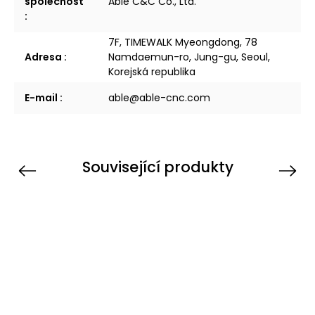
společnost
Able C&C Co., Ltd.
:
7F, TIMEWALK Myeongdong, 78
Adresa
:
Namdaemun-ro, Jung-gu, Seoul,
Korejská republika
E-mail
:
able@able-cnc.com
Související produkty
Previous
Next