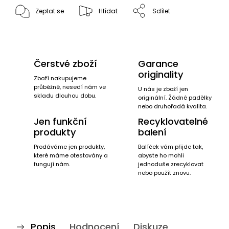
Zeptat se
Hlídat
Sdílet
Čerstvé zboží
Garance
originality
Zboží nakupujeme
průběžně, nesedí nám ve
U nás je zboží jen
skladu dlouhou dobu.
originální. Žádné padělky
nebo druhořadá kvalita.
Jen funkční
Recyklovatelné
produkty
balení
Prodáváme jen produkty,
Balíček vám přijde tak,
které máme otestovány a
abyste ho mohli
fungují nám.
jednoduše zrecyklovat
nebo použít znovu.
Popis
Hodnocení
Diskuze