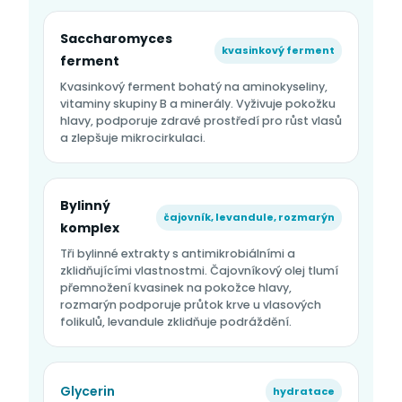
Saccharomyces
kvasinkový ferment
ferment
Kvasinkový ferment bohatý na aminokyseliny,
vitaminy skupiny B a minerály. Vyživuje pokožku
hlavy, podporuje zdravé prostředí pro růst vlasů
a zlepšuje mikrocirkulaci.
Bylinný
čajovník, levandule, rozmarýn
komplex
Tři bylinné extrakty s antimikrobiálními a
zklidňujícími vlastnostmi. Čajovníkový olej tlumí
přemnožení kvasinek na pokožce hlavy,
rozmarýn podporuje průtok krve u vlasových
folikulů, levandule zklidňuje podráždění.
Glycerin
hydratace