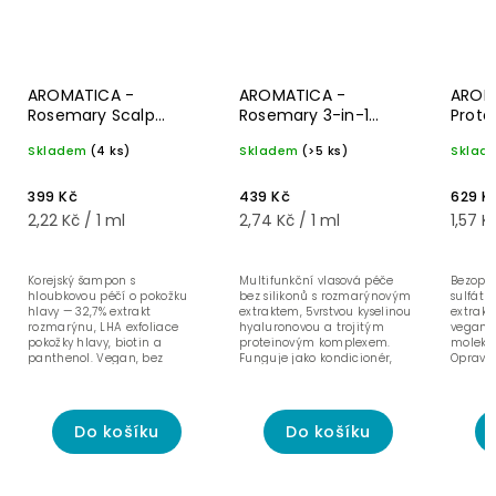
AROMATICA -
AROMATICA -
AROM
Rosemary Scalp
Rosemary 3-in-1
Prote
Scaling Shampoo -
Treatment -
Šamp
Skladem
(4 ks)
Skladem
(>5 ks)
Sklad
180 ml
Multifunkční vlasová
extra
maska s rozmarýnem
vegan
160 ml
400 
399 Kč
439 Kč
629 K
2,22 Kč / 1 ml
2,74 Kč / 1 ml
1,57 K
Korejský šampon s
Multifunkční vlasová péče
Bezopl
hloubkovou péčí o pokožku
bez silikonů s rozmarýnovým
sulfátů
hlavy — 32,7% extrakt
extraktem, 5vrstvou kyselinou
extrak
rozmarýnu, LHA exfoliace
hyaluronovou a trojitým
vegansk
pokožky hlavy, biotin a
proteinovým komplexem.
molekul
panthenol. Vegan, bez
Funguje jako kondicionér,
Opravuj
sulfátů a silikonů.
intenzivní maska i...
vlákno, 
Do košíku
Do košíku