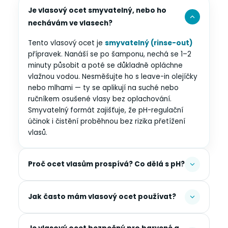
Je vlasový ocet smyvatelný, nebo ho
nechávám ve vlasech?
Tento vlasový ocet je
smyvatelný (rinse-out)
přípravek. Nanáší se po šamponu, nechá se 1–2
minuty působit a poté se důkladně opláchne
vlažnou vodou. Nesměšujte ho s leave-in olejíčky
nebo mlhami — ty se aplikují na suché nebo
ručníkem osušené vlasy bez oplachování.
Smyvatelný formát zajišťuje, že pH-regulační
účinok i čistění proběhnou bez rizika přetížení
vlasů.
Proč ocet vlasům prospívá? Co dělá s pH?
Jak často mám vlasový ocet používat?