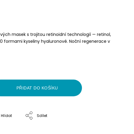
ch masek s trojitou retinoidní technologií — retinol,
s 10 formami kyseliny hyaluronové. Noční regenerace v
PŘIDAT DO KOŠÍKU
Hlídat
Sdílet