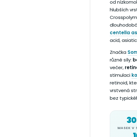
od nízkomol
hlubších vr
Crosspolyme
dlouhodobá 
centella as
acid, asiati
Značka
Som
různé síly:
b
večer,
retin
stimulaci
k
retinoid, kt
vrstvená stra
bez typické
30
MASEK V 