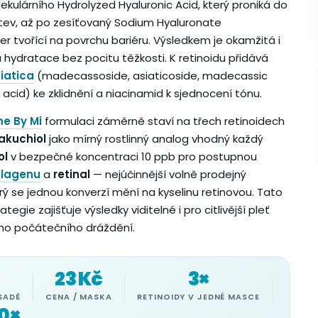
ekulárního Hydrolyzed Hyaluronic Acid, který proniká do
stev, až po zesíťovaný Sodium Hyaluronate
r tvořící na povrchu bariéru. Výsledkem je okamžitá i
hydratace bez pocitu těžkosti. K retinoidu přidává
iatica
(madecassoside, asiaticoside, madecassic
c acid) ke zklidnění a niacinamid k sjednocení tónu.
e By Mi
formulaci záměrně staví na třech retinoidech
akuchiol
jako mírný rostlinný analog vhodný každý
ol
v bezpečné koncentraci 10 ppb pro postupnou
olagenu
a
retinal
— nejúčinnější volně prodejný
erý se jednou konverzí mění na kyselinu retinovou. Tato
tegie zajišťuje výsledky viditelné i pro citlivější pleť
ho počátečního dráždění.
23 Kč
3×
SADĚ
CENA / MASKA
RETINOIDY V JEDNÉ MASCE
10×