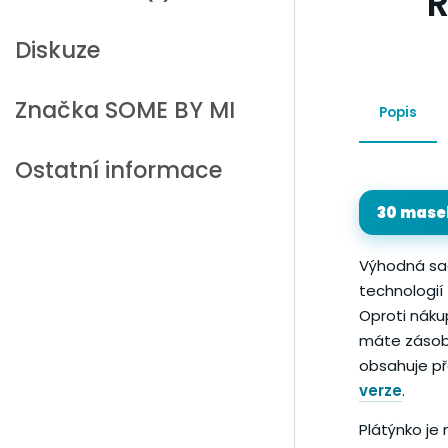
R
Diskuze
Značka
SOME BY MI
Popis
Ostatní informace
30 mase
Výhodná s
technologií
Oproti nákup
máte zásob
obsahuje př
verze
.
Plátýnko je