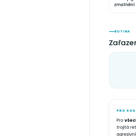
zmatnění
RUTINA
Zařazen
PRO KOH
Pro
všec
trojitá r
agresivní