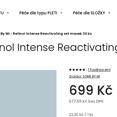
TU
Péče dle typu PLETI
Péče dle SLOŽKY
By Mi - Retinol Intense Reactivating set masek 30 ks
nol Intense Reactivati
1 hodnocení
Značka:
SOME BY MI
699 Kč
577,69 Kč bez DPH
23,30 Kč / 1 ks