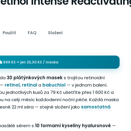
etinol Intense Reactivati
Použití
FAQ
Složení
k
·
699 Kč = jen 23,30 Kč / maska
ada
30 plátýnkových masek
s trojitou retinoidní
 —
retinol, retinal
a
bakuchiol
— v jednom balení.
u jednotlivých kusů za 79 Kč ušetříte přes 1 600 Kč a
u na celý měsíc každodenní noční péče. Každá maska
esně 22 ml séra — stejné složení jako
samostatná
 nasáklé sérem s
10 formami kyseliny hyaluronové
—