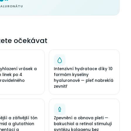
YALURONÁTU
ete očekávat
vyhlazení vrásek a
Intenzivní hydratace díky 10
 linek po 4
formám kyseliny
ravidelného
hyaluronové — pleť nabreklá
zevnitř
jší a zářivější tón
Zpevnění a obnova pleti —
mid a glutathion
bakuchiol a retinal stimulují
mentaci a
syntézu kolagenu bez