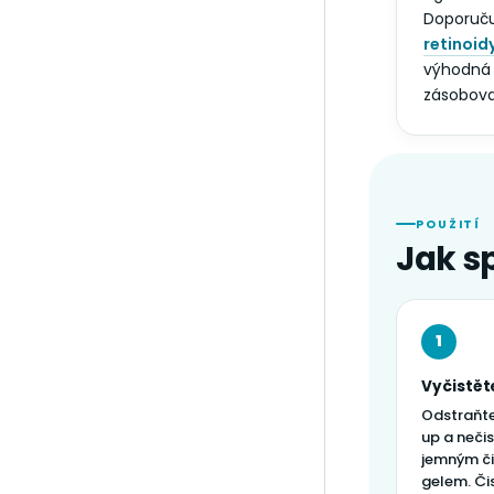
Doporuču
retinoid
výhodná 
zásobova
POUŽITÍ
Jak s
1
Vyčistět
Odstraňt
up a neči
jemným či
gelem. Či