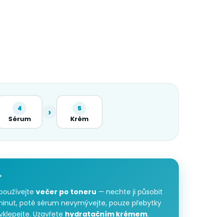
4
5
›
Sérum
Krém
P
používejte
večer po toneru
— nechte ji působit
minut, poté sérum nevymývejte, pouze přebytky
vklepejte. Uzavřete
hydratačním krémem
.