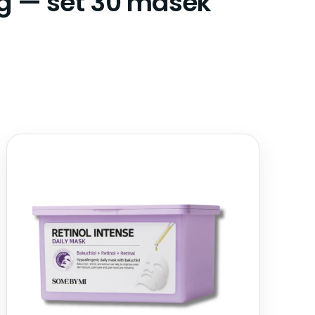
ng — set 30 masek