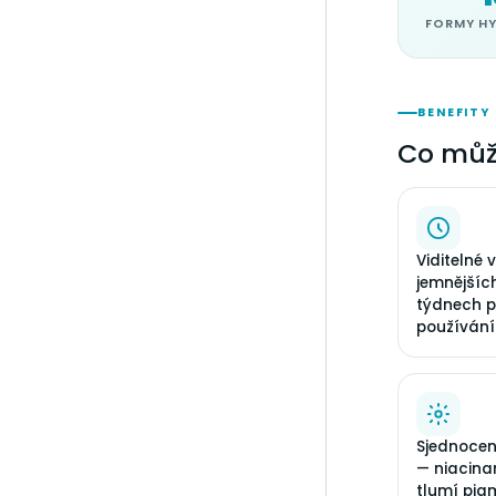
FORMY H
BENEFITY
Co můž
Viditelné 
jemnějších
týdnech p
používání
Sjednoceně
— niacina
tlumí pig