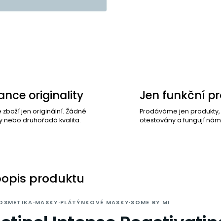
nce originality
Jen funkční p
e zboží jen originální. Žádné
Prodáváme jen produkty
y nebo druhořadá kvalita.
otestovány a fungují nám
popis produktu
OSMETIKA
·
MASKY
·
PLÁTÝNKOVÉ MASKY
·
SOME BY MI