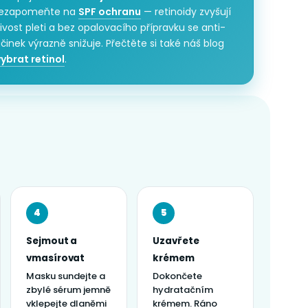
nezapomeňte na
SPF ochranu
— retinoidy zvyšují
livost pleti a bez opalovacího přípravku se anti-
činek výrazně snižuje. Přečtěte si také náš blog
vybrat retinol
.
4
5
Sejmout a
Uzavřete
vmasírovat
krémem
Masku sundejte a
Dokončete
zbylé sérum jemně
hydratačním
vklepejte dlaněmi
krémem. Ráno