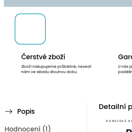
Čerstvé zboží
Gara
Zboží nakupujeme průběžně, nesedí
U nás j
nám ve skladu dlouhou dobu.
padělk
Detailní 
Popis
KOREJSKÁ K
Hodnocení (1)