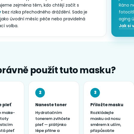
jeme zejména těm, kdo chtějí začít s
Ráno 
y
bez rizika přechodného dráždění. Sada je
fotocit
jako úvodní měsíc péče nebo pravidelná
aging ú
cí volba.
Jak si 
právně použít tuto masku?
2
3
e pleť
Naneste toner
Přiložte masku
e make-
Hydratačním
Rozkládejte
stoty
tonerem zvlhčete
masku od nosu
sticím
pleť — plátýnko
směrem k uším,
stá pleť
lépe přilne a
přizpůsobte