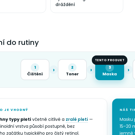
dráždění
í do rutiny
TENTO PRODUKT
1
2
3
›
›
›
Čištění
Toner
Maska
O JE VHODNÝ
NÁŠ TI
hny typy pleti
včetně citlivé a
zralé pleti
—
Masku 
etinoidní vrstva působí postupně, bez
15–20 
ho začátku typického pro čistý retinol.
jemně 