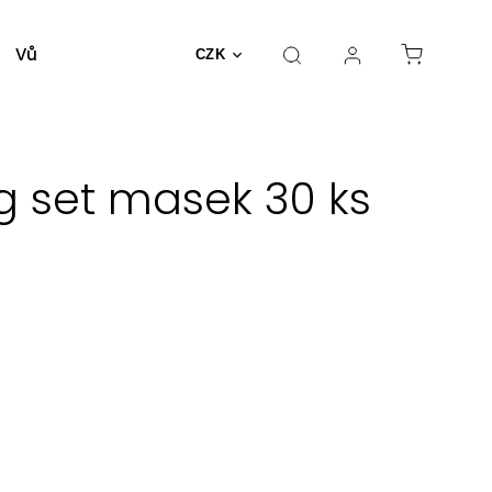
Vůně a parfémy
Dekorativní kosmetika
Nást
CZK
ng set masek 30 ks