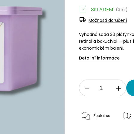
SKLADEM
(3 ks)
Možnosti doručení
Výhodná sada 30 plátýnkový
retinal a bakuchiol — plu
ekonomickém balení.
Detailní informace
Zeptat se