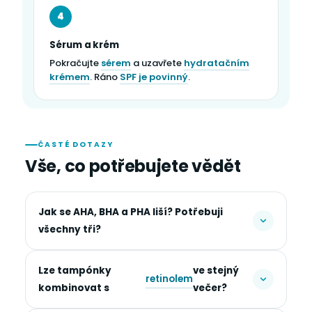
4
Sérum a krém
Pokračujte
sérem
a uzavřete
hydratačním
krémem
. Ráno
SPF je povinný
.
ČASTÉ DOTAZY
Vše, co potřebujete vědět
Jak se AHA, BHA a PHA liší? Potřebuji
všechny tři?
Lze tampónky
ve stejný
retinolem
kombinovat s
večer?