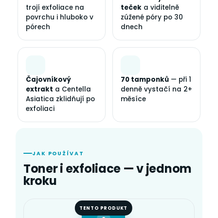
trojí exfoliace na
teček
a viditelně
povrchu i hluboko v
zúžené póry po 30
pórech
dnech
Čajovníkový
70 tamponků
— při 1
extrakt
a Centella
denně vystačí na 2+
Asiatica zklidňují po
měsíce
exfoliaci
JAK POUŽÍVAT
Toner i exfoliace — v jednom
kroku
TENTO PRODUKT