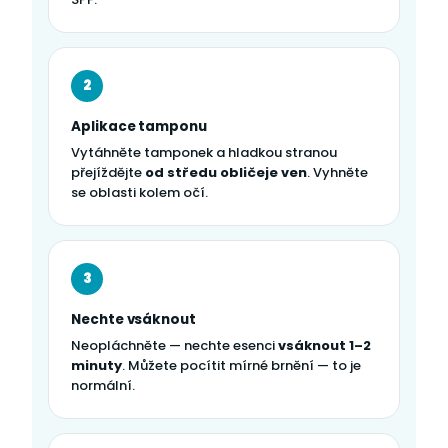
2
Aplikace tamponu
Vytáhněte tamponek a hladkou stranou
přejíždějte
od středu obličeje ven
. Vyhněte
se oblasti kolem očí.
3
Nechte vsáknout
Neopláchněte — nechte esenci
vsáknout 1–2
minuty
. Můžete pocítit mírné brnění — to je
normální.