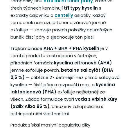
tampónky jsou
exfoliační toner pady
, které ve
třech týdnech kombinují
tři typy kyselin
s
extrakty čajovníku a
centelly
asiatiky. Každý
tamponek nahrazuje toner a zároveň jemně
exfoliuje — zbavuje povrch pokožky odumřelých
buněk, čistí póry a sjednocuje tón pleti.
Trojkombinace
AHA + BHA + PHA kyselin
je v
tomto produktu zastoupena v šetrných,
přírodních formách:
kyselina citronová (AHA)
jemně exfoliuje povrch,
betaine salicylát (BHA
0,5 %)
— přibližně 2× šetrnější než přímá salicylová
kyselina — čistí póry a rozpouští maz, a
kyselina
laktobionová (PHA)
exfoliuje nejšetrněji ze
všech. Základ formulace tvoří
voda z vrbiné kůry
(Salix Alba 85 %)
, přirozený zdroj salicinu s
astringentními vlastnostmi.
Produkt získal masivní popularitu díky