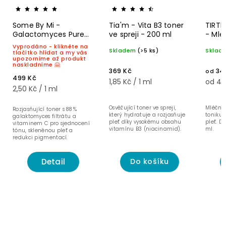
Some By Mi -
Tia'm - Vita B3 toner
TIRTIR
Galactomyces Pure
ve spreji - 200 ml
- Mlé
Vitamin C rozjasňující
hydra
Vyprodáno - klikněte na
Skladem
(>5 ks)
Sklad
toner - 200 ml
pro d
tlačítko hlídat a my vás
upozorníme až produkt
pleť
naskladníme 🤗
369 Kč
34
od
499 Kč
1,85 Kč / 1 ml
od 4,3
2,50 Kč / 1 ml
Osvěžující toner ve spreji,
Mléčné 
Rozjasňující toner s 88 %
který hydratuje a rozjasňuje
toniku
galaktomyces filtrátu a
pleť díky vysokému obsahu
pleť. D
vitaminem C pro sjednocení
vitamínu B3 (niacinamid).
ml.
tónu, skleněnou pleť a
redukci pigmentací.
Detail
Do košíku