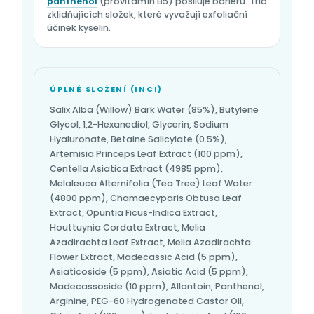
panthenol
(provitamín B5) posiluje bariéru. Trio
zklidňujících složek, které vyvažují exfoliační
účinek kyselin.
ÚPLNÉ SLOŽENÍ (INCI)
Salix Alba (Willow) Bark Water (85%), Butylene
Glycol, 1,2-Hexanediol, Glycerin, Sodium
Hyaluronate, Betaine Salicylate (0.5%),
Artemisia Princeps Leaf Extract (100 ppm),
Centella Asiatica Extract (4985 ppm),
Melaleuca Alternifolia (Tea Tree) Leaf Water
(4800 ppm), Chamaecyparis Obtusa Leaf
Extract, Opuntia Ficus-Indica Extract,
Houttuynia Cordata Extract, Melia
Azadirachta Leaf Extract, Melia Azadirachta
Flower Extract, Madecassic Acid (5 ppm),
Asiaticoside (5 ppm), Asiatic Acid (5 ppm),
Madecassoside (10 ppm), Allantoin, Panthenol,
Arginine, PEG-60 Hydrogenated Castor Oil,