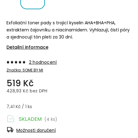
Exfoliační toner pady s trojicí kyselin AHA+BHA+PHA,
extraktem čajovníku a niacinamidem. Vyhlazují, čistí póry
a sjednocují tón pleti za 30 dní.
Detailní informace
2 hodnocení
Značka:
SOME BY MI
519 Kč
428,93 Kč bez DPH
7,41 Kč / 1 ks
SKLADEM
(4 ks)
Možnosti doručení