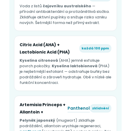
Voda z listů
čajovníku australského
—
přírodní antibakteriální a protizánětlivá složka.
Zklidňuje aktivní pupínky a snižuje riziko vzniku
nových. Šetrnější forma než přímý extrakt.
Citric Acid (AHA) +
každá 100 ppm
Lactobionic Acid (PHA)
Kyselina citronová
(AHA) jemně exfoliuje
povrch pokožky.
Kyselina laktobionová
(PHA)
je nejšetrnější exfoliant — odstraňuje buňky bez
podráždění a zároveň hydratuje. Obě v nízké ale
funkční koncentraci.
Artemisia Princeps +
Panthenol
zklidnění
Allantoin +
Pelyněk japonský
(mugwort) zklidňuje
podráždění, allantoin urychluje regeneraci,