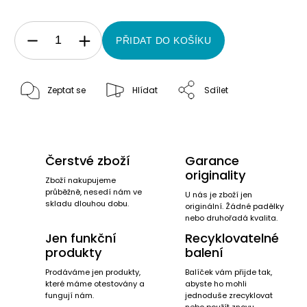
PŘIDAT DO KOŠÍKU
Zeptat se
Hlídat
Sdílet
Čerstvé zboží
Garance
originality
Zboží nakupujeme
průběžně, nesedí nám ve
U nás je zboží jen
skladu dlouhou dobu.
originální. Žádné padělky
nebo druhořadá kvalita.
Jen funkční
Recyklovatelné
produkty
balení
Prodáváme jen produkty,
Balíček vám přijde tak,
které máme otestovány a
abyste ho mohli
fungují nám.
jednoduše zrecyklovat