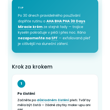
TIP
Po 30 dnech pravidelného používání
doplňte rutinu o
AHA BHA PHA 30 Days
Miracle krém
ze stejné řady — trojice
kyselin pokračuje v péči i přes noc. Ráno
nezapomeňte na
SPF
— exfoliovaná pleť
je citlivější na sluneční záření.
Krok za krokem
1
Po čistění
Začněte po
důkladném čistění
pleti. Tvář by
měla být čistá — žádné zbytky make-upu ani
SPF.