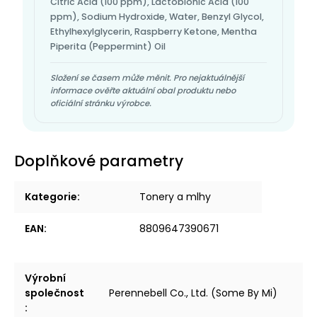
Citric Acid (100 ppm), Lactobionic Acid (100
ppm), Sodium Hydroxide, Water, Benzyl Glycol,
Ethylhexylglycerin, Raspberry Ketone, Mentha
Piperita (Peppermint) Oil
Složení se časem může měnit. Pro nejaktuálnější
informace ověřte aktuální obal produktu nebo
oficiální stránku výrobce.
Doplňkové parametry
Kategorie
:
Tonery a mlhy
EAN
:
8809647390671
Výrobní
společnost
Perennebell Co., Ltd. (Some By Mi)
: