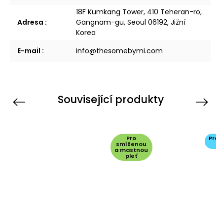
18F Kumkang Tower, 410 Teheran-ro,
Adresa
:
Gangnam-gu, Seoul 06192, Jižní
Korea
E-mail
:
info@thesomebymi.com
Související produkty
Previous
Next
Pro
Pro
smíšenou
p
a mastnou
pleť