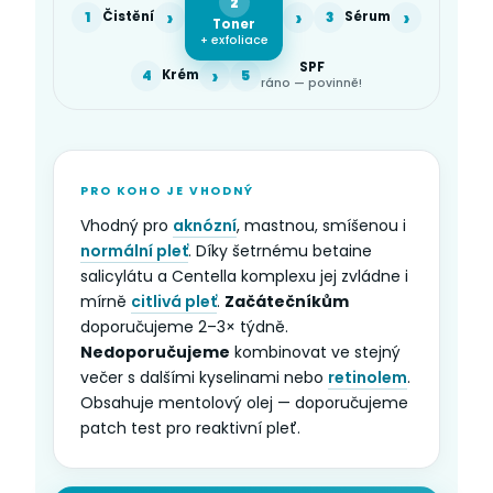
2
›
›
›
1
Čistění
3
Sérum
Toner
+ exfoliace
SPF
›
4
Krém
5
ráno — povinně!
PRO KOHO JE VHODNÝ
Vhodný pro
aknózní
, mastnou, smíšenou i
normální pleť
. Díky šetrnému betaine
salicylátu a Centella komplexu jej zvládne i
mírně
citlivá pleť
.
Začátečníkům
doporučujeme 2–3× týdně.
Nedoporučujeme
kombinovat ve stejný
večer s dalšími kyselinami nebo
retinolem
.
Obsahuje mentolový olej — doporučujeme
patch test pro reaktivní pleť.