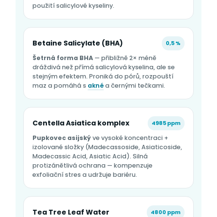
použití salicylové kyseliny.
Betaine Salicylate (BHA)
0,5 %
Šetrná forma BHA
— přibližně 2× méně
dráždivá než přímá salicylová kyselina, ale se
stejným efektem. Proniká do pórů, rozpouští
maz a pomáhá s
akné
a černými tečkami.
Centella Asiatica komplex
4985 ppm
Pupkovec asijský
ve vysoké koncentraci +
izolované složky (Madecassoside, Asiaticoside,
Madecassic Acid, Asiatic Acid). Silná
protizánětlivá ochrana — kompenzuje
exfoliační stres a udržuje bariéru.
Tea Tree Leaf Water
4800 ppm