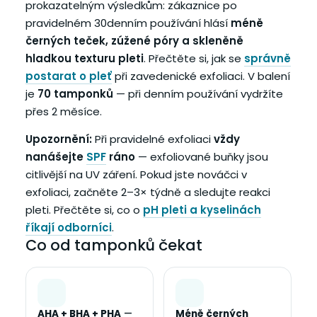
prokazatelným výsledkům: zákaznice po
pravidelném 30denním používání hlásí
méně
černých teček, zúžené póry a skleněně
hladkou texturu pleti
. Přečtěte si, jak se
správně
postarat o pleť
při zavedenické exfoliaci. V balení
je
70 tamponků
— při denním používání vydržíte
přes 2 měsíce.
Upozornění:
Při pravidelné exfoliaci
vždy
nanášejte
SPF
ráno
— exfoliované buňky jsou
citlivější na UV záření. Pokud jste nováčci v
exfoliaci, začněte 2–3× týdně a sledujte reakci
pleti. Přečtěte si, co o
pH pleti a kyselinách
říkají odborníci
.
Co od tamponků čekat
AHA + BHA + PHA
—
Méně černých