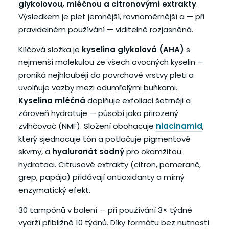
glykolovou, mléčnou a citronovými extrakty
.
Výsledkem je pleť jemnější, rovnoměrnější a — při
pravidelném používání — viditelně rozjasněná.
Klíčová složka je
kyselina glykolová (AHA)
s
nejmenší molekulou ze všech ovocných kyselin —
proniká nejhlouběji do povrchové vrstvy pleti a
uvolňuje vazby mezi odumřelými buňkami.
Kyselina mléčná
doplňuje exfoliaci šetrněji a
zároveň hydratuje — působí jako přirozený
zvlhčovač (NMF). Složení obohacuje
niacinamid
,
který sjednocuje tón a potlačuje pigmentové
skvrny, a
hyaluronát sodný
pro okamžitou
hydrataci. Citrusové extrakty (citron, pomeranč,
grep, papája) přidávají antioxidanty a mírný
enzymatický efekt.
30 tampónů v balení — při používání 3× týdně
vydrží přibližně 10 týdnů. Díky formátu bez nutnosti