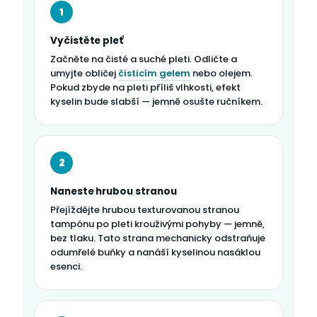
1
Vyčistěte pleť
Začněte na čisté a suché pleti. Odličte a
umyjte obličej
čisticím gelem
nebo olejem.
Pokud zbyde na pleti příliš vlhkosti, efekt
kyselin bude slabší — jemně osušte ručníkem.
2
Naneste hrubou stranou
Přejíždějte hrubou texturovanou stranou
tampónu po pleti krouživými pohyby — jemně,
bez tlaku. Tato strana mechanicky odstraňuje
odumřelé buňky a nanáší kyselinou nasáklou
esenci.