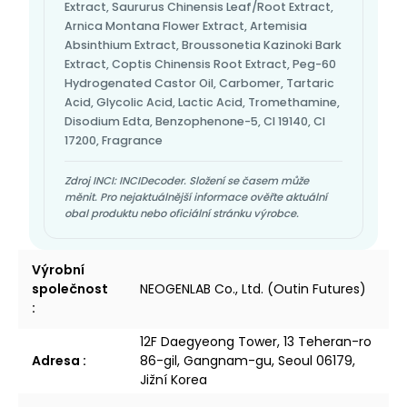
Extract, Saururus Chinensis Leaf/Root Extract,
Arnica Montana Flower Extract, Artemisia
Absinthium Extract, Broussonetia Kazinoki Bark
Extract, Coptis Chinensis Root Extract, Peg-60
Hydrogenated Castor Oil, Carbomer, Tartaric
Acid, Glycolic Acid, Lactic Acid, Tromethamine,
Disodium Edta, Benzophenone-5, CI 19140, CI
17200, Fragrance
Zdroj INCI: INCIDecoder. Složení se časem může
měnit. Pro nejaktuálnější informace ověřte aktuální
obal produktu nebo oficiální stránku výrobce.
Výrobní
společnost
NEOGENLAB Co., Ltd. (Outin Futures)
:
12F Daegyeong Tower, 13 Teheran-ro
Adresa
:
86-gil, Gangnam-gu, Seoul 06179,
Jižní Korea