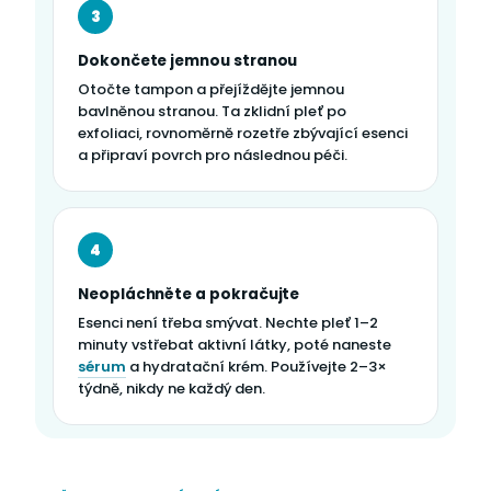
3
Dokončete jemnou stranou
Otočte tampon a přejíždějte jemnou
bavlněnou stranou. Ta zklidní pleť po
exfoliaci, rovnoměrně rozetře zbývající esenci
a připraví povrch pro následnou péči.
4
Neopláchněte a pokračujte
Esenci není třeba smývat. Nechte pleť 1–2
minuty vstřebat aktivní látky, poté naneste
sérum
a hydratační krém. Používejte 2–3×
týdně, nikdy ne každý den.