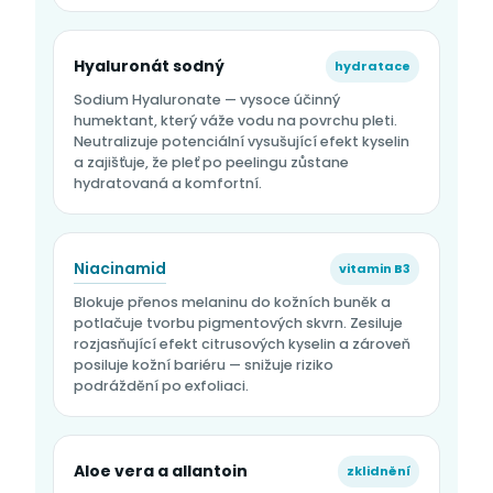
Hyaluronát sodný
hydratace
Sodium Hyaluronate — vysoce účinný
humektant, který váže vodu na povrchu pleti.
Neutralizuje potenciální vysušující efekt kyselin
a zajišťuje, že pleť po peelingu zůstane
hydratovaná a komfortní.
Niacinamid
vitamin B3
Blokuje přenos melaninu do kožních buněk a
potlačuje tvorbu pigmentových skvrn. Zesiluje
rozjasňující efekt citrusových kyselin a zároveň
posiluje kožní bariéru — snižuje riziko
podráždění po exfoliaci.
Aloe vera a allantoin
zklidnění