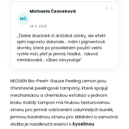
Michaela Česneková
MČ
28. 5. 2025
„Žádné drastické či dráždivé účinky, ale efekt
splní naprosto dokonale... mám i pigmentové
skvrnky, které po pravidelném použití velmi
rychle mizí, pleť je jemná, hladká... taková
miminkovská... vůbec nevysušuje"
NEOGEN Bio-Peel+ Gauze Peeling Lemon jsou
třívrstevné peelingové tampóny, které spojují
mechanickou a chemickou exfoliaci v jednom
kroku. Každý tampon má hrubou texturovanou
stranu pro jemné odstranění odumřelých buněk,
jemnou bavlněnou stranu pro zklidnění a samotná
vložka je nasáknutá esencí s
kyselinou