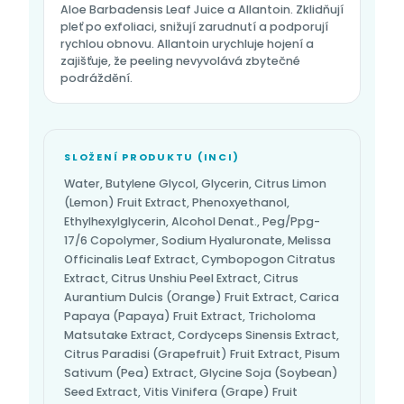
Aloe Barbadensis Leaf Juice a Allantoin. Zklidňují
pleť po exfoliaci, snižují zarudnutí a podporují
rychlou obnovu. Allantoin urychluje hojení a
zajišťuje, že peeling nevyvolává zbytečné
podráždění.
SLOŽENÍ PRODUKTU (INCI)
Water, Butylene Glycol, Glycerin, Citrus Limon
(Lemon) Fruit Extract, Phenoxyethanol,
Ethylhexylglycerin, Alcohol Denat., Peg/Ppg-
17/6 Copolymer, Sodium Hyaluronate, Melissa
Officinalis Leaf Extract, Cymbopogon Citratus
Extract, Citrus Unshiu Peel Extract, Citrus
Aurantium Dulcis (Orange) Fruit Extract, Carica
Papaya (Papaya) Fruit Extract, Tricholoma
Matsutake Extract, Cordyceps Sinensis Extract,
Citrus Paradisi (Grapefruit) Fruit Extract, Pisum
Sativum (Pea) Extract, Glycine Soja (Soybean)
Seed Extract, Vitis Vinifera (Grape) Fruit