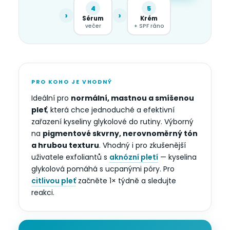
4
5
›
›
Sérum
Krém
večer
+ SPF ráno
PRO KOHO JE VHODNÝ
Ideální pro
normální, mastnou a smíšenou
pleť
, která chce jednoduché a efektivní
zařazení kyseliny glykolové do rutiny. Výborný
na
pigmentové skvrny, nerovnoměrný tón
a hrubou texturu
. Vhodný i pro zkušenější
uživatele exfoliantů s
aknózní pletí
— kyselina
glykolová pomáhá s ucpanými póry. Pro
citlivou pleť
začněte 1× týdně a sledujte
reakci.