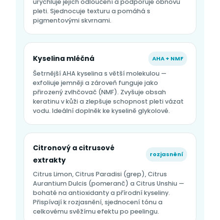
urychluje jejich odloučení a podporuje obnovu
pleti. Sjednocuje texturu a pomáhá s
pigmentovými skvrnami.
Kyselina mléčná
AHA + NMF
Šetrnější AHA kyselina s větší molekulou —
exfoliuje jemněji a zároveň funguje jako
přirozený zvlhčovač (NMF). Zvyšuje obsah
keratinu v kůži a zlepšuje schopnost pleti vázat
vodu. Ideální doplněk ke kyselině glykolové.
Citronový a citrusové
rozjasnění
extrakty
Citrus Limon, Citrus Paradisi (grep), Citrus
Aurantium Dulcis (pomeranč) a Citrus Unshiu —
bohaté na antioxidanty a přírodní kyseliny.
Přispívají k rozjasnění, sjednocení tónu a
celkovému svěžímu efektu po peelingu.