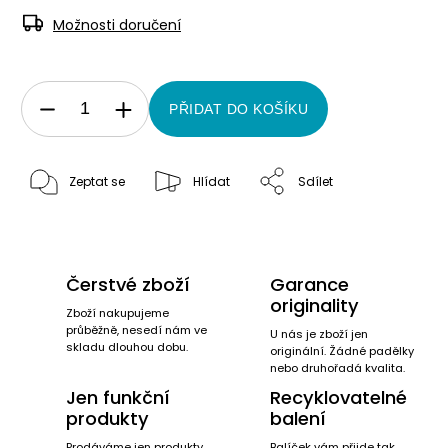
Možnosti doručení
PŘIDAT DO KOŠÍKU
Zeptat se
Hlídat
Sdílet
Čerstvé zboží
Garance
originality
Zboží nakupujeme
průběžně, nesedí nám ve
U nás je zboží jen
skladu dlouhou dobu.
originální. Žádné padělky
nebo druhořadá kvalita.
Jen funkční
Recyklovatelné
produkty
balení
Prodáváme jen produkty,
Balíček vám přijde tak,