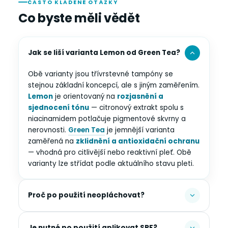
ČASTO KLADENÉ OTÁZKY
Co byste měli vědět
Jak se liší varianta Lemon od Green Tea?
Obě varianty jsou třívrstevné tampóny se
stejnou základní koncepcí, ale s jiným zaměřením.
Lemon
je orientovaný na
rozjasnění a
sjednocení tónu
— citronový extrakt spolu s
niacinamidem potlačuje pigmentové skvrny a
nerovnosti.
Green Tea
je jemnější varianta
zaměřená na
zklidnění a antioxidační ochranu
— vhodná pro citlivější nebo reaktivní pleť. Obě
varianty lze střídat podle aktuálního stavu pleti.
Proč po použití neopláchovat?
Je nutné po použití aplikovat SPF?