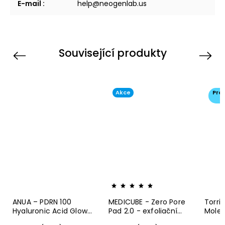
E-mail
:
help@neogenlab.us
Související produkty
Previous
Next
Akce
Pro
p
ANUA – PDRN 100
MEDICUBE - Zero Pore
Torri
Hyaluronic Acid Glow
Pad 2.0 - exfoliační
Molec
Pad – Hydratační,
tampónky - 70 ks
Acid 