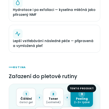
Hydratace i po exfoliaci — kyselina mléčná jako
přirozený NMF
Lepší vstřebávání následné péče — připravená
a vymložená pleť
RUTINA
Zařazení do pletové rutiny
TENTO PRODUKT
1
2
3
›
›
Čištění
Toner
Peeling
čisticí gel
(volitelně)
2–3× týdně