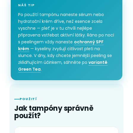
NÁŠ TIP
Po použití tampónu naneste sérum nebo
hydratační krém dříve, než esence zcela
vyschne — pleť je v tu chvíli nejlépe
připravena vstřebat aktivní látky. Ráno po noci
s peelingem vždy naneste
ochranný SPF
krém
— kyseliny zvyšují citlivost pleti na
slunce. V dny, kdy chcete jemnější peeling se
zklidňujícím účinkem, sáhněte po
variantě
Green Tea
.
POUŽITÍ
Jak tampóny správně
použít?