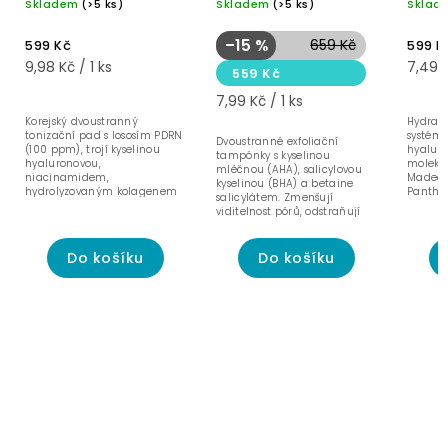
Skladem
(>5 ks)
Skladem
(>5 ks)
Sklad
rozjasňující pad – 60
s kys
ks
hyalu
–15 %
659 Kč
599 Kč
599 K
9,98 Kč / 1 ks
7,49 K
559 Kč
7,99 Kč / 1 ks
Korejský dvoustranný
Hydrata
tonizační pad s lososím PDRN
systéme
Dvoustranné exfoliační
(100 ppm), trojí kyselinou
hyaluro
tampónky s kyselinou
hyaluronovou,
molekul
mléčnou (AHA), salicylovou
niacinamidem,
Madeca
kyselinou (BHA) a betaine
hydrolyzovaným kolagenem
Panthen
salicylátem. Zmenšují
a peptidovým komplexem. 60
viditelnost pórů, odstraňují
ks.
odumřelé buňky a vyhlazují...
Do košíku
Do košíku