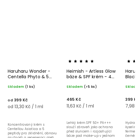
Haruharu Wonder -
Heimish - Artless Glow
Haruh
Centella Phyto & 5
báze & SPF krém - 40
Black 
Peptide Concentrate
ml
Hyalu
Skladem
(1 ks)
Skladem
(>5 ks)
Sklad
peptidový krém - 30
ml
ml
465 Kč
399 K
399 Kč
od
11,63 Kč / 1 ml
7,98 K
od 13,30 Kč / 1 ml
Lehký krém SPF 50+ PA+++
Hydrata
Koncentrovaný krém s
slouží zároveň jako ochrana
kyselin
Centellou Asiatica a 5
před sluncem i rozjasňující
fermen
peptidy pro zklidnění, obnovu
báze pod make-up v jednom
černé r
pružnosti a regeneraci pleti.