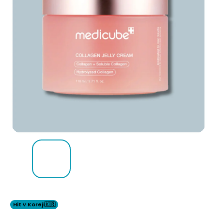
Hit v Koreji🇰🇷