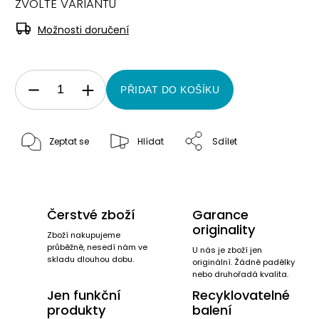
ZVOLTE VARIANTU
Možnosti doručení
PŘIDAT DO KOŠÍKU
Zeptat se
Hlídat
Sdílet
Čerstvé zboží
Garance
originality
Zboží nakupujeme
průběžně, nesedí nám ve
U nás je zboží jen
skladu dlouhou dobu.
originální. Žádné padělky
nebo druhořadá kvalita.
Jen funkční
Recyklovatelné
produkty
balení