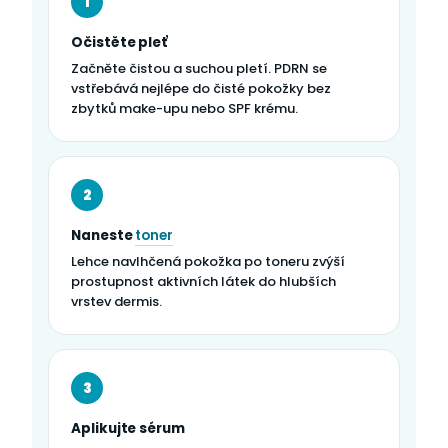
1
Očistěte pleť
Začněte čistou a suchou pletí. PDRN se
vstřebává nejlépe do čisté pokožky bez
zbytků make-upu nebo SPF krému.
2
Naneste
toner
Lehce navlhčená pokožka po toneru zvýší
prostupnost aktivních látek do hlubších
vrstev dermis.
3
Aplikujte sérum