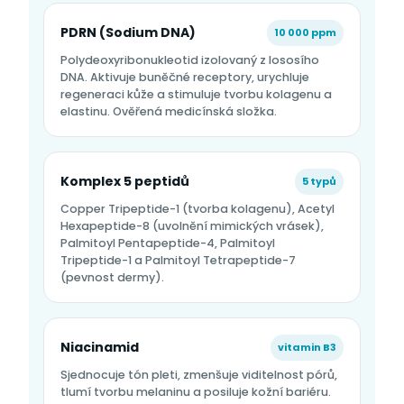
PDRN (Sodium DNA)
10 000 ppm
Polydeoxyribonukleotid izolovaný z lososího
DNA. Aktivuje buněčné receptory, urychluje
regeneraci kůže a stimuluje tvorbu kolagenu a
elastinu. Ověřená medicínská složka.
Komplex 5 peptidů
5 typů
Copper Tripeptide-1 (tvorba kolagenu), Acetyl
Hexapeptide-8 (uvolnění mimických vrásek),
Palmitoyl Pentapeptide-4, Palmitoyl
Tripeptide-1 a Palmitoyl Tetrapeptide-7
(pevnost dermy).
Niacinamid
vitamin B3
Sjednocuje tón pleti, zmenšuje viditelnost pórů,
tlumí tvorbu melaninu a posiluje kožní bariéru.