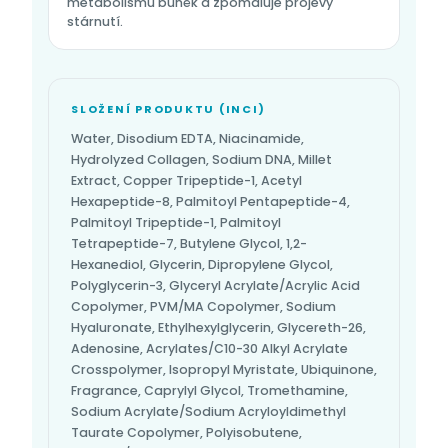
metabolismu buněk a zpomaluje projevy
stárnutí.
SLOŽENÍ PRODUKTU (INCI)
Water, Disodium EDTA, Niacinamide,
Hydrolyzed Collagen, Sodium DNA, Millet
Extract, Copper Tripeptide-1, Acetyl
Hexapeptide-8, Palmitoyl Pentapeptide-4,
Palmitoyl Tripeptide-1, Palmitoyl
Tetrapeptide-7, Butylene Glycol, 1,2-
Hexanediol, Glycerin, Dipropylene Glycol,
Polyglycerin-3, Glyceryl Acrylate/Acrylic Acid
Copolymer, PVM/MA Copolymer, Sodium
Hyaluronate, Ethylhexylglycerin, Glycereth-26,
Adenosine, Acrylates/C10-30 Alkyl Acrylate
Crosspolymer, Isopropyl Myristate, Ubiquinone,
Fragrance, Caprylyl Glycol, Tromethamine,
Sodium Acrylate/Sodium Acryloyldimethyl
Taurate Copolymer, Polyisobutene,