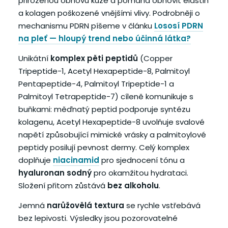
přirozenou obnovu kůže a pomáhá obnovit elastin
a kolagen poškozené vnějšími vlivy. Podrobněji o
mechanismu PDRN píšeme v článku
Lososí PDRN
na pleť — hloupý trend nebo účinná látka?
Unikátní
komplex pěti peptidů
(Copper
Tripeptide-1, Acetyl Hexapeptide-8, Palmitoyl
Pentapeptide-4, Palmitoyl Tripeptide-1 a
Palmitoyl Tetrapeptide-7) cíleně komunikuje s
buňkami: měďnatý peptid podporuje syntézu
kolagenu, Acetyl Hexapeptide-8 uvolňuje svalové
napětí způsobující mimické vrásky a palmitoylové
peptidy posilují pevnost dermy. Celý komplex
doplňuje
niacinamid
pro sjednocení tónu a
hyaluronan sodný
pro okamžitou hydrataci.
Složení přitom zůstává
bez alkoholu
.
Jemná
narůžovělá textura
se rychle vstřebává
bez lepivosti. Výsledky jsou pozorovatelné