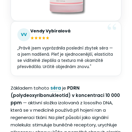
Vendy Vybíralová
VV
„Právě jsem vyprázdnila poslední zbytek séra —
a jsem nadšená. Pleť je sjednocenější, elasticita
se viditelně zlepšila a textura mě okamžitě
přesvědčila. Určitě objednám znovu."
Základem tohoto
séra
je
PDRN
(polydeoxyribonukleotid) v koncentraci 10 000
ppm
— aktivní složka izolovaná z lososího DNA,
která se v medicíně používá při hojení ran a
regeneraci tkání. Na pleť působí jako signální
molekula: stimuluje buněčné receptory, urychluje