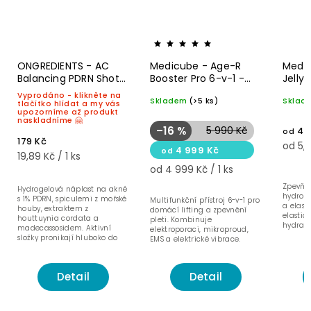
ONGREDIENTS - AC
Medicube - Age-R
Medic
Balancing PDRN Shot
Booster Pro 6-v-1 -
Jelly 
Patch (9 kusů) -
přístroj pro lifting,
krém
Vyprodáno - klikněte na
Skladem
(>5 ks)
Sklad
Hloubková náplast na
pevnost, zářivost a
tlačítko hlídat a my vás
upozorníme až produkt
akné
lepší vstřebávání
naskladníme 🤗
produktů
–16 %
5 990 Kč
44
od
179 Kč
od 5,9
4 999 Kč
od
19,89 Kč / 1 ks
od 4 999 Kč / 1 ks
Zpevňuj
Hydrogelová náplast na akné
hydrol
s 1% PDRN, spiculemi z mořské
Multifunkční přístroj 6-v-1 pro
a elast
houby, extraktem z
domácí lifting a zpevnění
elastic
houttuynia cordata a
pleti. Kombinuje
hydrata
madecassosidem. Aktivní
elektroporaci, mikroproud,
složky pronikají hluboko do
EMS a elektrické vibrace.
pupínku a urychlují hojení...
Detail
Detail