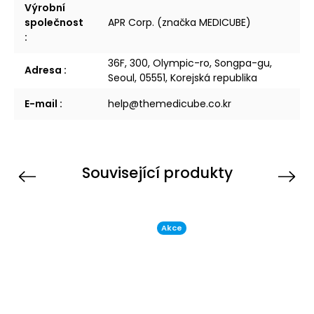
Výrobní
společnost
APR Corp. (značka MEDICUBE)
:
36F, 300, Olympic-ro, Songpa-gu,
Adresa
:
Seoul, 05551, Korejská republika
E-mail
:
help@themedicube.co.kr
Související produkty
Previous
Next
Akce