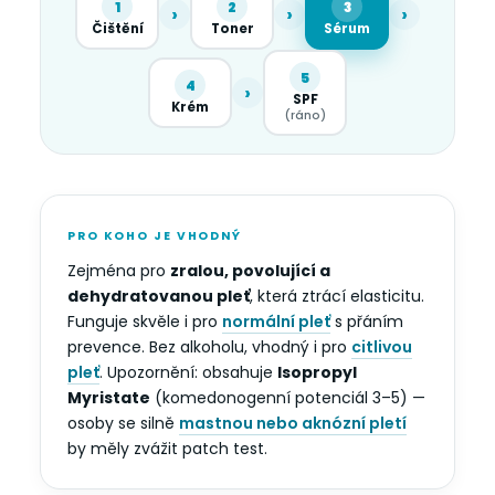
1
2
3
›
›
›
Čištění
Toner
Sérum
5
4
›
SPF
Krém
(ráno)
PRO KOHO JE VHODNÝ
Zejména pro
zralou, povolující a
dehydratovanou pleť
, která ztrácí elasticitu.
Funguje skvěle i pro
normální pleť
s přáním
prevence. Bez alkoholu, vhodný i pro
citlivou
pleť
. Upozornění: obsahuje
Isopropyl
Myristate
(komedonogenní potenciál 3–5) —
osoby se silně
mastnou nebo aknózní pletí
by měly zvážit patch test.