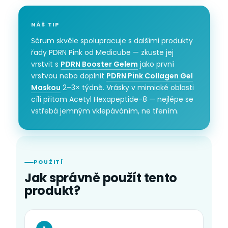
NÁŠ TIP
Sérum skvěle spolupracuje s dalšími produkty
řady PDRN Pink od Medicube — zkuste jej
vrstvit s
PDRN Booster Gelem
jako první
vrstvou nebo doplnit
PDRN Pink Collagen Gel
Maskou
2–3× týdně. Vrásky v mimické oblasti
cílí přitom Acetyl Hexapeptide-8 — nejlépe se
vstřebá jemným vklepáváním, ne třením.
POUŽITÍ
Jak správně použít tento
produkt?