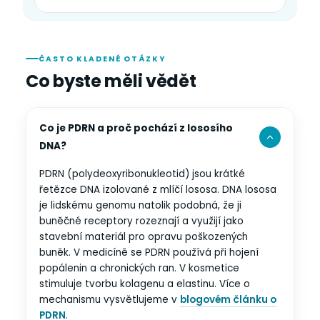
ČASTO KLADENÉ OTÁZKY
Co byste měli vědět
Co je PDRN a proč pochází z lososího
DNA?
PDRN (polydeoxyribonukleotid) jsou krátké
řetězce DNA izolované z mlíčí lososa. DNA lososa
je lidskému genomu natolik podobná, že ji
buněčné receptory rozeznají a využijí jako
stavební materiál pro opravu poškozených
buněk. V medicíně se PDRN používá při hojení
popálenin a chronických ran. V kosmetice
stimuluje tvorbu kolagenu a elastinu. Více o
mechanismu vysvětlujeme v
blogovém článku o
PDRN
.