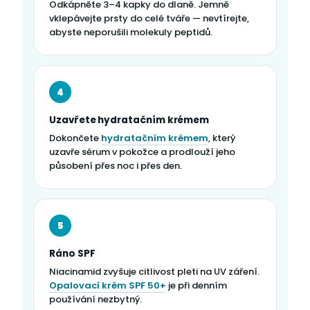
Odkápněte 3–4 kapky do dlaně. Jemně
vklepávejte prsty do celé tváře — nevtírejte,
abyste neporušili molekuly peptidů.
4
Uzavřete hydratačním krémem
Dokončete
hydratačním krémem
, který
uzavře sérum v pokožce a prodlouží jeho
působení přes noc i přes den.
5
Ráno SPF
Niacinamid zvyšuje citlivost pleti na UV záření.
Opalovací krém SPF 50+
je při denním
používání nezbytný.