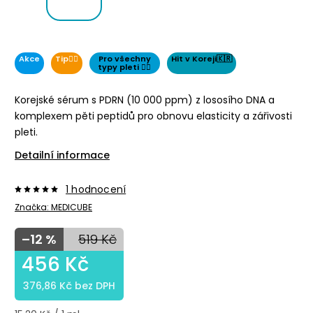
Akce
Tip👌🏻
Pro všechny
Hit v Koreji🇰🇷
typy pleti 👌🏻
Korejské sérum s PDRN (10 000 ppm) z lososího DNA a
komplexem pěti peptidů pro obnovu elasticity a zářivosti
pleti.
Detailní informace
1 hodnocení
Značka:
MEDICUBE
–12 %
519 Kč
456 Kč
376,86 Kč bez DPH