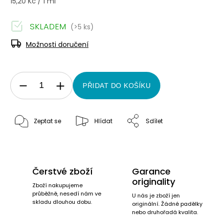
15,20 Kč / 1 ml
SKLADEM
(>5 ks)
Možnosti doručení
PŘIDAT DO KOŠÍKU
Zeptat se
Hlídat
Sdílet
Čerstvé zboží
Garance
originality
Zboží nakupujeme
průběžně, nesedí nám ve
U nás je zboží jen
skladu dlouhou dobu.
originální. Žádné padělky
nebo druhořadá kvalita.