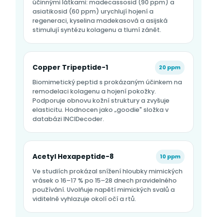
účinnými látkami: madecassosid (90 ppm) a
asiatikosid (60 ppm) urychlují hojení a
regeneraci, kyselina madekasová a asijská
stimulují syntézu kolagenu a tlumí zánět.
Copper Tripeptide-1
20 ppm
Biomimetický peptid s prokázaným účinkem na
remodelaci kolagenu a hojení pokožky.
Podporuje obnovu kožní struktury a zvyšuje
elasticitu. Hodnocen jako „goodie" složka v
databázi INCIDecoder.
Acetyl Hexapeptide-8
10 ppm
Ve studiích prokázal snížení hloubky mimických
vrásek o 16–17 % po 15–28 dnech pravidelného
používání. Uvolňuje napětí mimických svalů a
viditelně vyhlazuje okolí očí a rtů.