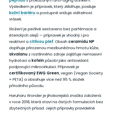
peptidů
s prokázaným anti-aging účinkem.
Výsledkem je přípravek, který zklidňuje, posiluje
kožní bariéru
a postupně snižuje viditelnost
vrásek.
Složení je pečlivě sestaveno bez parfémace a
éterických olejů — přípravek je vhodný i pro
reaktivní a
citlivou pleť
. Obsah
ceramidu NP
doplňuje přirozenou mezibuněčnou hmotu kůže,
skvalanu
z rostlinného zdroje zajišťuje nemasivní
hydrataci a
kofein
působí jako antioxidant
podporující mikrocirkulaci. Přípravek je
certifikovaný EWG Green
, vegan (Vegan Society
+ PETA) a obsahuje více než 95 % složek
přírodního původu.
Haruharu Wonder je jihokorejská značka založená
v roce 2018, která staví na čistých formulacích bez
zbytečných přísad. Jejich přípravky pravidelně