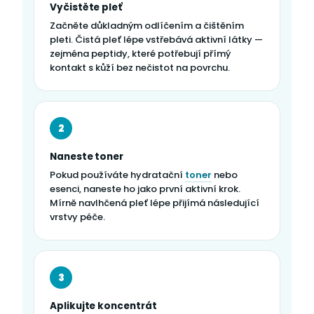
Vyčistěte pleť
Začněte důkladným odlíčením a čištěním
pleti. Čistá pleť lépe vstřebává aktivní látky —
zejména peptidy, které potřebují přímý
kontakt s kůží bez nečistot na povrchu.
2
Naneste toner
Pokud používáte hydratační
toner
nebo
esenci, naneste ho jako první aktivní krok.
Mírně navlhčená pleť lépe přijímá následující
vrstvy péče.
3
Aplikujte koncentrát