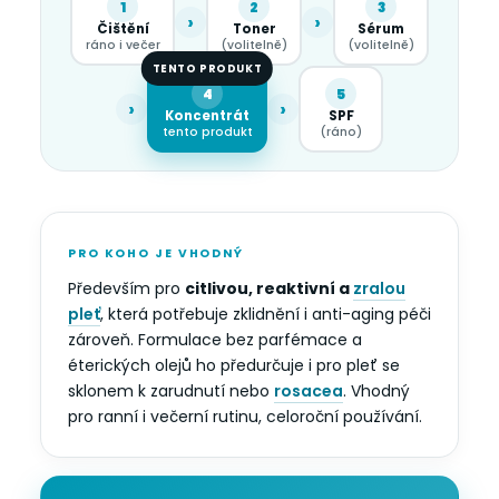
1
2
3
›
›
Čištění
Toner
Sérum
ráno i večer
(volitelně)
(volitelně)
TENTO PRODUKT
4
5
›
›
Koncentrát
SPF
tento produkt
(ráno)
PRO KOHO JE VHODNÝ
Především pro
citlivou, reaktivní a
zralou
pleť
, která potřebuje zklidnění i anti-aging péči
zároveň. Formulace bez parfémace a
éterických olejů ho předurčuje i pro pleť se
sklonem k zarudnutí nebo
rosacea
. Vhodný
pro ranní i večerní rutinu, celoroční používání.