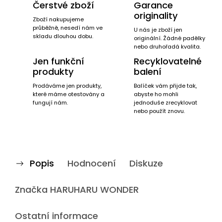
Čerstvé zboží
Garance
originality
Zboží nakupujeme
průběžně, nesedí nám ve
U nás je zboží jen
skladu dlouhou dobu.
originální. Žádné padělky
nebo druhořadá kvalita.
Jen funkční
Recyklovatelné
produkty
balení
Prodáváme jen produkty,
Balíček vám přijde tak,
které máme otestovány a
abyste ho mohli
fungují nám.
jednoduše zrecyklovat
nebo použít znovu.
Popis
Hodnocení
Diskuze
Značka
HARUHARU WONDER
Ostatní informace