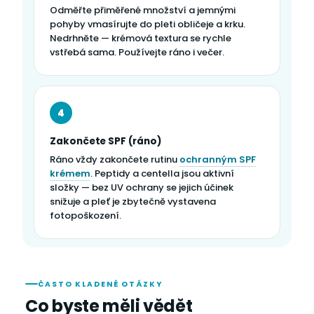
Odměřte přiměřené množství a jemnými
pohyby vmasírujte do pleti obličeje a krku.
Nedrhněte — krémová textura se rychle
vstřebá sama. Používejte ráno i večer.
4
Zakončete SPF (ráno)
Ráno vždy zakončete rutinu
ochranným SPF
krémem
. Peptidy a centella jsou aktivní
složky — bez UV ochrany se jejich účinek
snižuje a pleť je zbytečně vystavena
fotopoškození.
ČASTO KLADENÉ OTÁZKY
Co byste měli vědět