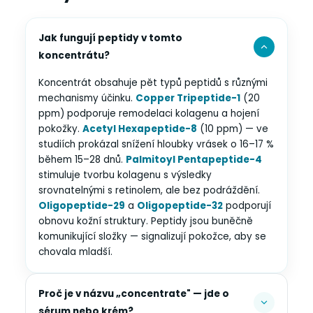
Jak fungují peptidy v tomto
koncentrátu?
Koncentrát obsahuje pět typů peptidů s různými
mechanismy účinku.
Copper Tripeptide-1
(20
ppm) podporuje remodelaci kolagenu a hojení
pokožky.
Acetyl Hexapeptide-8
(10 ppm) — ve
studiích prokázal snížení hloubky vrásek o 16–17 %
během 15–28 dnů.
Palmitoyl Pentapeptide-4
stimuluje tvorbu kolagenu s výsledky
srovnatelnými s retinolem, ale bez podráždění.
Oligopeptide-29
a
Oligopeptide-32
podporují
obnovu kožní struktury. Peptidy jsou buněčně
komunikující složky — signalizují pokožce, aby se
chovala mladší.
Proč je v názvu „concentrate" — jde o
sérum nebo krém?