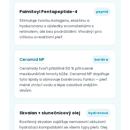
Palmitoyl Pentapeptide-4
peptid
Stimuluje tvorbu kolagenu, elastinu a
hyaluronanu s výsledky srovnatelnými s
retinolem, ale bez podráždění. Vhodný i pro
citlivou a reaktivní pleť.
Ceramid NP
bariéra
Ceramidy tvoří přibližně 50 % přirozené
mezibuněčné hmoty kůže. Ceramid NP doplňuje
tyto lipidy a obnovuje bariérovou funkci — pleť
méně ztrácí vodu a lépe odolává vnějším
vlivům.
Skvalan + slunečnicový olej
hydratace
Rostlinný skvalan zajišťuje nemasivní okluzivní
hydrataci kompatibilní se všemi typy pleti. Olej