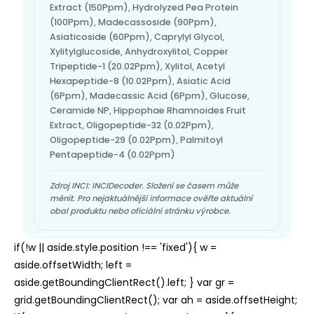
Extract (150Ppm), Hydrolyzed Pea Protein
(100Ppm), Madecassoside (90Ppm),
Asiaticoside (60Ppm), Caprylyl Glycol,
Xylitylglucoside, Anhydroxylitol, Copper
Tripeptide-1 (20.02Ppm), Xylitol, Acetyl
Hexapeptide-8 (10.02Ppm), Asiatic Acid
(6Ppm), Madecassic Acid (6Ppm), Glucose,
Ceramide NP, Hippophae Rhamnoides Fruit
Extract, Oligopeptide-32 (0.02Ppm),
Oligopeptide-29 (0.02Ppm), Palmitoyl
Pentapeptide-4 (0.02Ppm)
Zdroj INCI: INCIDecoder. Složení se časem může
měnit. Pro nejaktuálnější informace ověřte aktuální
obal produktu nebo oficiální stránku výrobce.
if(!w || aside.style.position !== 'fixed'){ w =
aside.offsetWidth; left =
aside.getBoundingClientRect().left; } var gr =
grid.getBoundingClientRect(); var ah = aside.offsetHeight;