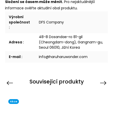
Složení se časem může měnit.
Pro nejaktuálnější
informace ověřte aktuální obal produktu.
Výrobní
společnost
DFS Company
:
48-8 Dosandae-ro 81-gil
Adresa
:
(Cheongdam-dong), Gangnam-gu,
Seoul 06010, Jižní Korea
E-mail
:
info@haruharuwonder.com
Související produkty
Previous
Next
Akce