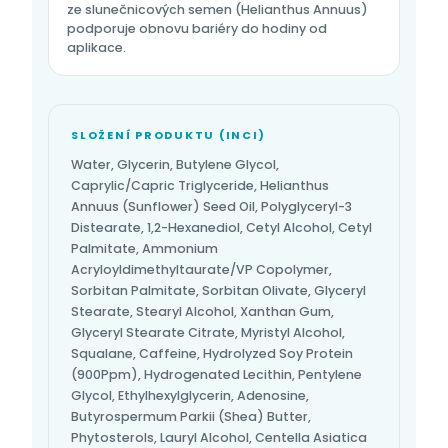
ze slunečnicových semen (Helianthus Annuus)
podporuje obnovu bariéry do hodiny od
aplikace.
SLOŽENÍ PRODUKTU (INCI)
Water, Glycerin, Butylene Glycol,
Caprylic/Capric Triglyceride, Helianthus
Annuus (Sunflower) Seed Oil, Polyglyceryl-3
Distearate, 1,2-Hexanediol, Cetyl Alcohol, Cetyl
Palmitate, Ammonium
Acryloyldimethyltaurate/VP Copolymer,
Sorbitan Palmitate, Sorbitan Olivate, Glyceryl
Stearate, Stearyl Alcohol, Xanthan Gum,
Glyceryl Stearate Citrate, Myristyl Alcohol,
Squalane, Caffeine, Hydrolyzed Soy Protein
(900Ppm), Hydrogenated Lecithin, Pentylene
Glycol, Ethylhexylglycerin, Adenosine,
Butyrospermum Parkii (Shea) Butter,
Phytosterols, Lauryl Alcohol, Centella Asiatica