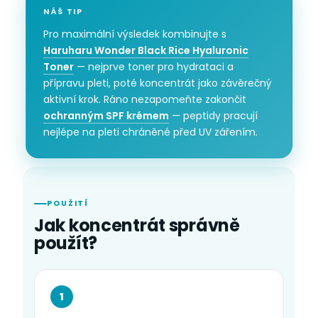
NÁŠ TIP
Pro maximální výsledek kombinujte s
Haruharu Wonder Black Rice Hyaluronic
Toner
— nejprve toner pro hydrataci a
přípravu pleti, poté koncentrát jako závěrečný
aktivní krok. Ráno nezapomeňte zakončit
ochranným SPF krémem
— peptidy pracují
nejlépe na pleti chráněné před UV zářením.
POUŽITÍ
Jak koncentrát správně
použít?
1