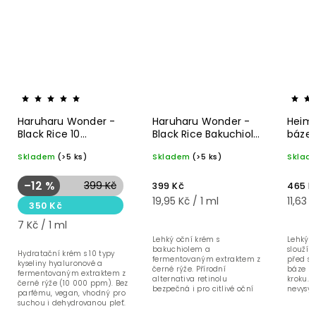
Haruharu Wonder -
Haruharu Wonder -
Heimi
Black Rice 10
Black Rice Bakuchiol
báze 
Hyaluronic krém - 50
oční krém - 20 ml
ml
Skladem
(>5 ks)
Skladem
(>5 ks)
Sklad
ml
–12 %
399 Kč
399 Kč
465 K
19,95 Kč / 1 ml
11,63 
350 Kč
7 Kč / 1 ml
Lehký oční krém s
Lehký 
bakuchiolem a
slouží 
Hydratační krém s 10 typy
fermentovaným extraktem z
před sl
kyseliny hyaluronové a
černé rýže. Přírodní
báze p
fermentovaným extraktem z
alternativa retinolu
kroku. 
černé rýže (10 000 ppm). Bez
bezpečná i pro citlivé oční
nevysy
parfému, vegan, vhodný pro
okolí.
bílý ná
suchou i dehydrovanou pleť.