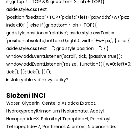
if(gr.top <= TOP && gr.bottom >= ah + TOP){
aside.style.cssText =
'position:fixed;top:'+TOP+'px;left:'+left+'px;width:'+w+'px;z-
index:10;'; } else if(gr.bottom < ah + TOP){
grid.style.position = 'relative'; aside.style.cssText =
'position:absolute;bottom:0;right:0;width:'+w+'px;'; } else {
aside.style.cssText = ''; grid.style.position = ''; } }
window.addEventListener('scroll', tick, {passive:true});
window.addEventListener('resize', function(){ w=0; left=0;
tick(); }); tick(); })();
Jak rychle vidím výsledky?
Složení INCI
Water, Glycerin, Centella Asiatica Extract,
Hydroxypropyltrimonium Hyaluronate, Acetyl
Hexapeptide-3, Palmitoyl Tripeptide-1, Palmitoyl
Tetrapeptide-7, Panthenol, Allantoin, Niacinamide.