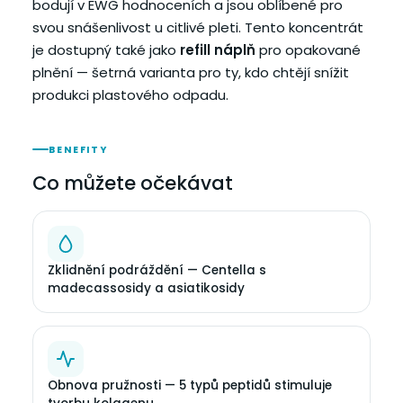
bodují v EWG hodnoceních a jsou oblíbené pro
svou snášenlivost u citlivé pleti. Tento koncentrát
je dostupný také jako
refill náplň
pro opakované
plnění — šetrná varianta pro ty, kdo chtějí snížit
produkci plastového odpadu.
BENEFITY
Co můžete očekávat
Zklidnění podráždění — Centella s
madecassosidy a asiatikosidy
Obnova pružnosti — 5 typů peptidů stimuluje