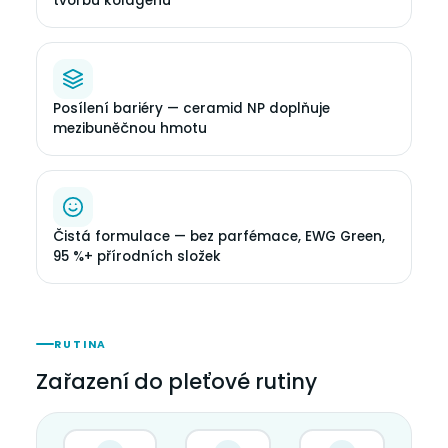
tvorbu kolagenu
Posílení bariéry — ceramid NP doplňuje
mezibuněčnou hmotu
Čistá formulace — bez parfémace, EWG Green,
95 %+ přírodních složek
RUTINA
Zařazení do pleťové rutiny