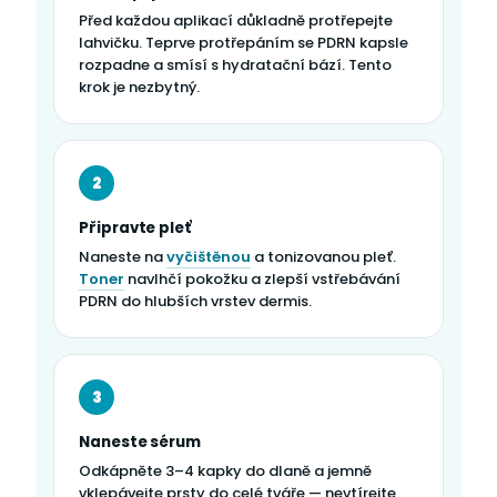
Před každou aplikací důkladně protřepejte
lahvičku. Teprve protřepáním se PDRN kapsle
rozpadne a smísí s hydratační bází. Tento
krok je nezbytný.
2
Připravte pleť
Naneste na
vyčištěnou
a tonizovanou pleť.
Toner
navlhčí pokožku a zlepší vstřebávání
PDRN do hlubších vrstev dermis.
3
Naneste sérum
Odkápněte 3–4 kapky do dlaně a jemně
vklepávejte prsty do celé tváře — nevtírejte,