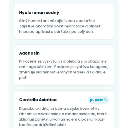
Hyaluronan sodný
Silný humektant vázající vodu v pokožce.
Zajišťuje okamžitý pocit hydratace a plnosti
hned po aplikaci a udržuje ji po celý den.
Adenosin
Přirozeně se vyskytující molekula s prokázaným
anti-age účinkem. Podporuje syntézu kolagenu,
zmírňuje viditelnost jemných vrásek a zklidňuje
pleť.
Centella Asiatica
pupečník
Klasická uklidňující bylina asijské kosmetiky.
Obsahuje asiaticoside a madecassoside, které
zklidňují záněty, urychlují hojení a posilují kožní
bariéru podrážděné pleti.