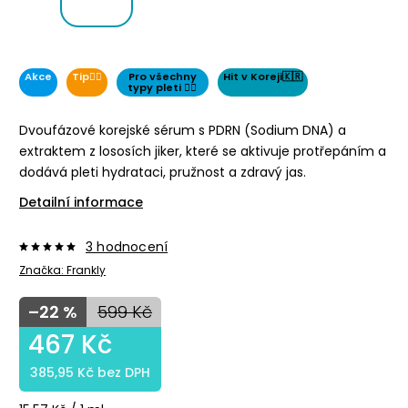
Akce
Tip👌🏻
Pro všechny
Hit v Koreji🇰🇷
typy pleti 👌🏻
Dvoufázové korejské sérum s PDRN (Sodium DNA) a
extraktem z lososích jiker, které se aktivuje protřepáním a
dodává pleti hydrataci, pružnost a zdravý jas.
Detailní informace
3 hodnocení
Značka:
Frankly
–22 %
599 Kč
467 Kč
385,95 Kč bez DPH