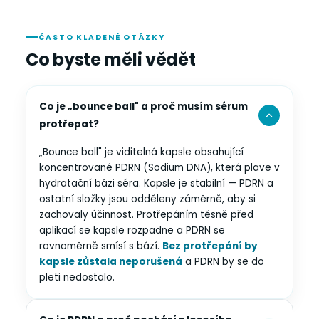
ČASTO KLADENÉ OTÁZKY
Co byste měli vědět
Co je „bounce ball" a proč musím sérum
protřepat?
„Bounce ball" je viditelná kapsle obsahující
koncentrované PDRN (Sodium DNA), která plave v
hydratační bázi séra. Kapsle je stabilní — PDRN a
ostatní složky jsou odděleny záměrně, aby si
zachovaly účinnost. Protřepáním těsně před
aplikací se kapsle rozpadne a PDRN se
rovnoměrně smísí s bází.
Bez protřepání by
kapsle zůstala neporušená
a PDRN by se do
pleti nedostalo.