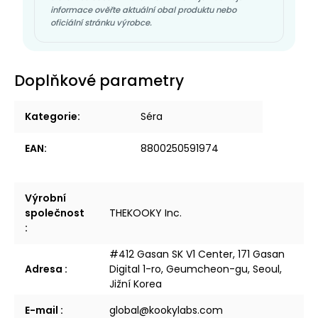
informace ověřte aktuální obal produktu nebo
oficiální stránku výrobce.
Doplňkové parametry
Kategorie
:
Séra
EAN
:
8800250591974
Výrobní
společnost
THEKOOKY Inc.
:
#412 Gasan SK V1 Center, 171 Gasan
Adresa
:
Digital 1-ro, Geumcheon-gu, Seoul,
Jižní Korea
E-mail
:
global@kookylabs.com