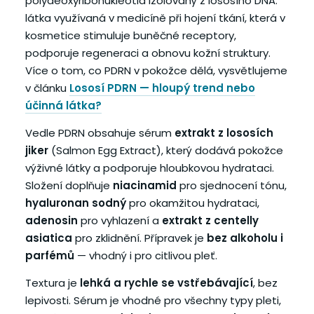
polydeoxyribonukleotid izolovaný z lososího DNA:
látka využívaná v medicíně při hojení tkání, která v
kosmetice stimuluje buněčné receptory,
podporuje regeneraci a obnovu kožní struktury.
Více o tom, co PDRN v pokožce dělá, vysvětlujeme
v článku
Lososí PDRN — hloupý trend nebo
účinná látka?
Vedle PDRN obsahuje sérum
extrakt z lososích
jiker
(Salmon Egg Extract), který dodává pokožce
výživné látky a podporuje hloubkovou hydrataci.
Složení doplňuje
niacinamid
pro sjednocení tónu,
hyaluronan sodný
pro okamžitou hydrataci,
adenosin
pro vyhlazení a
extrakt z centelly
asiatica
pro zklidnění. Přípravek je
bez alkoholu i
parfémů
— vhodný i pro citlivou pleť.
Textura je
lehká a rychle se vstřebávající
, bez
lepivosti. Sérum je vhodné pro všechny typy pleti,