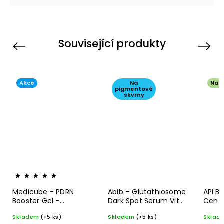
Související produkty
Previous
Next
Akce
Na
Na 
pigmentové
skvrny
ir Ampoule 100dL
Medicube - PDRN
Abib – Glutathiosome
APLB 
 a zklidnění
Booster Gel -
Dark Spot Serum Vita
Cente
Regenerační gel-
Drop – Sérum proti
Serum
Skladem
(>5 ks)
Skladem
(>5 ks)
Sklad
booster pro hydrataci
tmavým skvrnám a
zklid