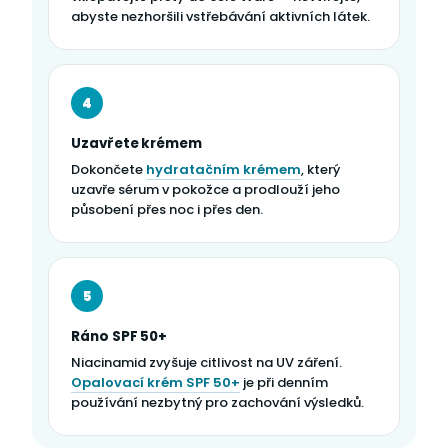
abyste nezhoršili vstřebávání aktivních látek.
4
Uzavřete krémem
Dokončete
hydratačním krémem
, který
uzavře sérum v pokožce a prodlouží jeho
působení přes noc i přes den.
5
Ráno SPF 50+
Niacinamid zvyšuje citlivost na UV záření.
Opalovací krém SPF 50+
je při denním
používání nezbytný pro zachování výsledků.