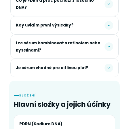
Co je PDRN a proč pochází z lososího
DNA?
Kdy uvidím první výsledky?
Lze sérum kombinovat s retinolem nebo
kyselinami?
Je sérum vhodné pro citlivou pleť?
SLOŽENÍ
Hlavní složky a jejich účinky
PDRN (Sodium DNA)