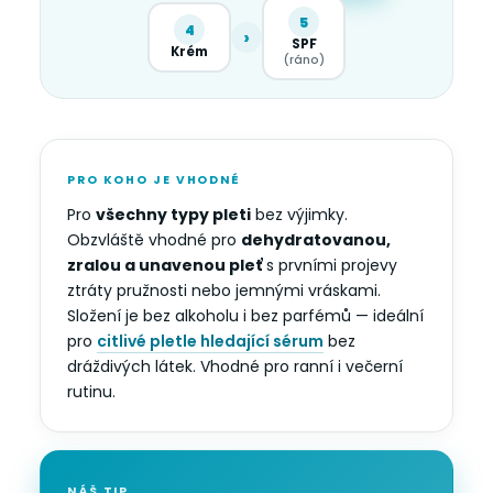
5
4
›
SPF
Krém
(ráno)
PRO KOHO JE VHODNÉ
Pro
všechny typy pleti
bez výjimky.
Obzvláště vhodné pro
dehydratovanou,
zralou a unavenou pleť
s prvními projevy
ztráty pružnosti nebo jemnými vráskami.
Složení je bez alkoholu i bez parfémů — ideální
pro
citlivé pletle hledající sérum
bez
dráždivých látek. Vhodné pro ranní i večerní
rutinu.
NÁŠ TIP