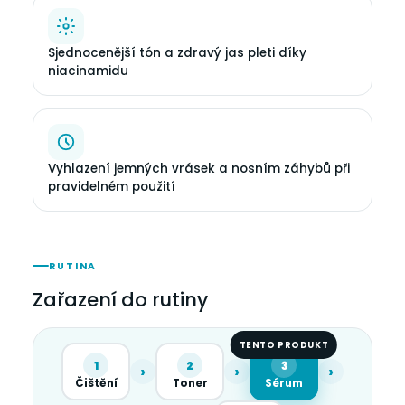
Sjednocenější tón a zdravý jas pleti díky
niacinamidu
Vyhlazení jemných vrásek a nosním záhybů při
pravidelném použití
RUTINA
Zařazení do rutiny
TENTO PRODUKT
1
2
3
›
›
›
Čištění
Toner
Sérum