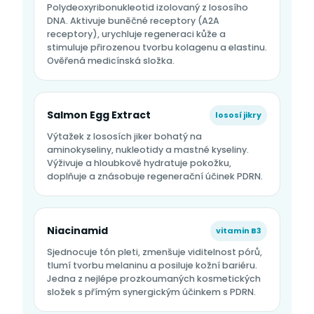
Polydeoxyribonukleotid izolovaný z lososího
DNA. Aktivuje buněčné receptory (A2A
receptory), urychluje regeneraci kůže a
stimuluje přirozenou tvorbu kolagenu a elastinu.
Ověřená medicínská složka.
Salmon Egg Extract
lososí jikry
Výtažek z lososích jiker bohatý na
aminokyseliny, nukleotidy a mastné kyseliny.
Výživuje a hloubkově hydratuje pokožku,
doplňuje a znásobuje regenerační účinek PDRN.
Niacinamid
vitamin B3
Sjednocuje tón pleti, zmenšuje viditelnost pórů,
tlumí tvorbu melaninu a posiluje kožní bariéru.
Jedna z nejlépe prozkoumaných kosmetických
složek s přímým synergickým účinkem s PDRN.