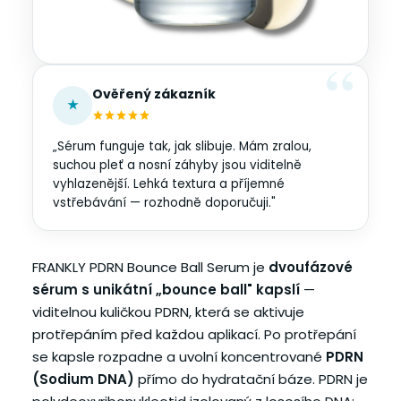
Ověřený zákazník
★
„Sérum funguje tak, jak slibuje. Mám zralou,
suchou pleť a nosní záhyby jsou viditelně
vyhlazenější. Lehká textura a příjemné
vstřebávání — rozhodně doporučuji."
FRANKLY PDRN Bounce Ball Serum je
dvoufázové
sérum s unikátní „bounce ball" kapslí
—
viditelnou kuličkou PDRN, která se aktivuje
protřepáním před každou aplikací. Po protřepání
se kapsle rozpadne a uvolní koncentrované
PDRN
(Sodium DNA)
přímo do hydratační báze. PDRN je