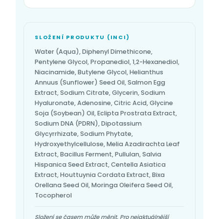
SLOŽENÍ PRODUKTU (INCI)
Water (Aqua), Diphenyl Dimethicone,
Pentylene Glycol, Propanediol, 1,2-Hexanediol,
Niacinamide, Butylene Glycol, Helianthus
Annuus (Sunflower) Seed Oil, Salmon Egg
Extract, Sodium Citrate, Glycerin, Sodium
Hyaluronate, Adenosine, Citric Acid, Glycine
Soja (Soybean) Oil, Eclipta Prostrata Extract,
Sodium DNA (PDRN), Dipotassium
Glycyrrhizate, Sodium Phytate,
Hydroxyethylcellulose, Melia Azadirachta Leaf
Extract, Bacillus Ferment, Pullulan, Salvia
Hispanica Seed Extract, Centella Asiatica
Extract, Houttuynia Cordata Extract, Bixa
Orellana Seed Oil, Moringa Oleifera Seed Oil,
Tocopherol
Složení se časem může měnit. Pro nejaktuálnější