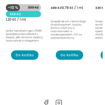
a pevnost - 300 ml
sjednocení tónu – 50
cente
ml
- 40 
–10 %
399 Kč
9,78 Kč / 1 ml
489 Kč
329 K
359 Kč
1,20 Kč / 1 ml
Korejské sérum s technologií
Korejs
Glutathiosome™, trojitou
kombinu
formou vitaminu C,
centell
Lehký hydratační gel s PDRN
niacinamidem a
kyseli
(polydeoxyribonukleotid z
madecassosidem. Cílí na
AHA/BH
lososa), pěti formami kyseliny
pigmentové skvrny,
exfoliac
hyaluronové a kolagenem.
sjednocení tónu pleti a
antioxidační ochranu.
Do košíku
Do košíku
Facebook
Instagram