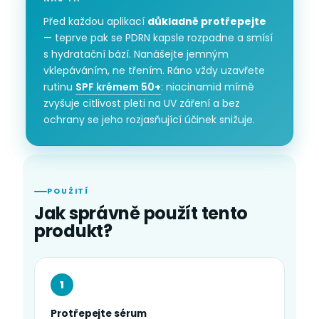
Před každou aplikací
důkladně protřepejte
— teprve pak se PDRN kapsle rozpadne a smísí
s hydratační bází. Nanášejte jemným
vklepáváním, ne třením. Ráno vždy uzavřete
rutinu
SPF krémem 50+
: niacinamid mírně
zvyšuje citlivost pleti na UV záření a bez
ochrany se jeho rozjasňující účinek snižuje.
POUŽITÍ
Jak správně použít tento
produkt?
1
Protřepejte sérum