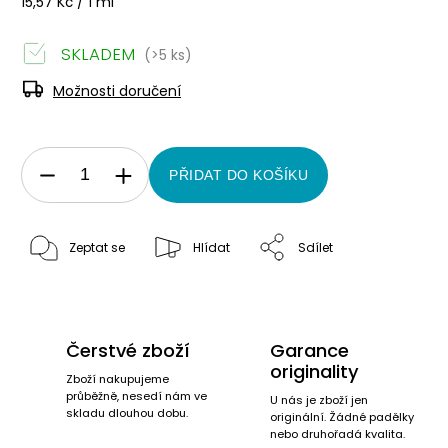
15,57 Kč / 1 ml
SKLADEM
(>5 ks)
Možnosti doručení
PŘIDAT DO KOŠÍKU
Zeptat se
Hlídat
Sdílet
Čerstvé zboží
Garance
originality
Zboží nakupujeme
průběžně, nesedí nám ve
U nás je zboží jen
skladu dlouhou dobu.
originální. Žádné padělky
nebo druhořadá kvalita.