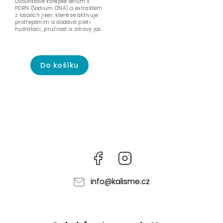
Dvoufázové korejské sérum s
PDRN (Sodium DNA) a extraktem
z lososích jiker, které se aktivuje
protřepáním a dodává pleti
hydrataci, pružnost a zdravý jas.
Do košíku
Facebook
Instagram
info
@
kalisme.cz