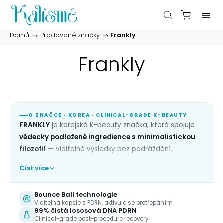
Domů
/
Prodávané značky
/
Frankly
Frankly
O ZNAČCE · KOREA · CLINICAL-GRADE K-BEAUTY
FRANKLY
je korejská K-beauty značka, která spojuje
vědecky podložené ingredience s minimalistickou
filozofií
— viditelné výsledky bez podráždění.
Klíčový diferenciátor značky je
post-procedure
Číst více
recovery péče
— produkty pomáhají pleti
zregenerovat se po mikrojehlickování, peelech,
Bounce Ball technologie
retinolu nebo dermatologických zákrocích. Hero
Viditelná kapsle s PDRN, aktivuje se protřepáním
99% čistá lososová DNA PDRN
technologií je
99% čistá lososová DNA PDRN
v
Clinical-grade post-procedure recovery