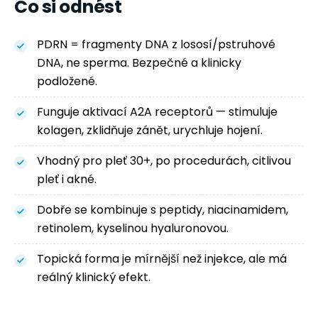
Co si odnést
PDRN = fragmenty DNA z lososí/pstruhové
DNA, ne sperma. Bezpečné a klinicky
podložené.
Funguje aktivací A2A receptorů — stimuluje
kolagen, zklidňuje zánět, urychluje hojení.
Vhodný pro pleť 30+, po procedurách, citlivou
pleť i akné.
Dobře se kombinuje s peptidy, niacinamidem,
retinolem, kyselinou hyaluronovou.
Topická forma je mírnější než injekce, ale má
reálný klinický efekt.