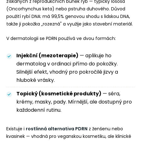
získaných z reprodukčních buněk ryb — typicky lososa
(Oncorhynchus keta) nebo pstruha duhového. Důvod
použití rybí DNA: má 99,5% genovou shodu s lidskou DNA,
takže ji pokožka „rozezná" a využije jako stavební materiál.
V dermatologii se PDRN používá ve dvou formách:
Injekční (mezoterapie)
— aplikuje ho
dermatolog v ordinaci přímo do pokožky.
Silnější efekt, vhodný pro pokročilé jizvy a
hluboké vrásky.
Topický (kosmetické produkty)
— séra,
krémy, masky, pady. Mírnější, ale dostupný pro
každodenní rutinu.
Existuje i
rostlinná alternativa PDRN
z ženšenu nebo
kvasinek — vhodná pro veganskou kosmetiku, ale klinické