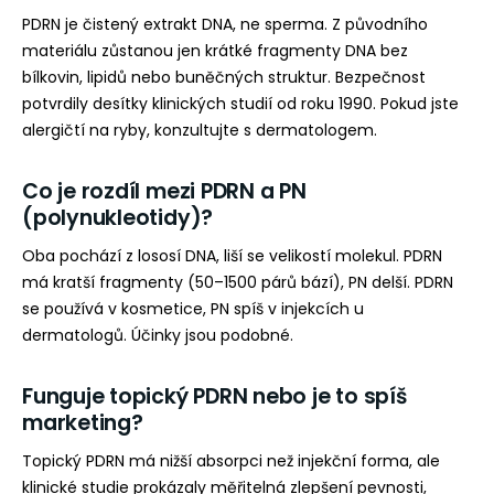
PDRN je čistený extrakt DNA, ne sperma. Z původního
materiálu zůstanou jen krátké fragmenty DNA bez
bílkovin, lipidů nebo buněčných struktur. Bezpečnost
potvrdily desítky klinických studií od roku 1990. Pokud jste
alergičtí na ryby, konzultujte s dermatologem.
Co je rozdíl mezi PDRN a PN
(polynukleotidy)?
Oba pochází z lososí DNA, liší se velikostí molekul. PDRN
má kratší fragmenty (50–1500 párů bází), PN delší. PDRN
se používá v kosmetice, PN spíš v injekcích u
dermatologů. Účinky jsou podobné.
Funguje topický PDRN nebo je to spíš
marketing?
Topický PDRN má nižší absorpci než injekční forma, ale
klinické studie prokázaly měřitelná zlepšení pevnosti,