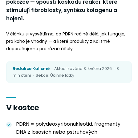
pokožce — spouští kaskádu reakcí, které
stimulují fibroblasty, syntézu kolagenu a
hojení.
V článku si vysvětlíme, co PDRN reálně dělá, jak funguje,
pro koho je vhodný — a které produkty z Kalismé
doporučujeme pro různé účely.
Redakce Kalismé
· Aktualizováno 3. května 2026 · 8
min čtení · Sekce: Účinné látky
V kostce
PDRN = polydeoxyribonukleotid, fragmenty
DNA z lososích nebo pstruhových