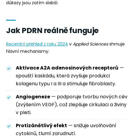
důkazy jsou zatím slabší.
Jak PDRN reálně funguje
Recentní přehled z roku 2024
v
Applied Sciences
shrnuje
hlavní mechanismy:
Aktivace A2A adenosinových receptorů
—
spouští kaskádu, která zvyšuje produkci
kolagenu typu I a III a stimuluje fibroblasty.
Angiogeneze
— podporuje tvorbu nových cév
(zvýšením VEGF), což zlepšuje cirkulaci a živiny
v pleti.
Protizánětlivý efekt
— snižuje uvolňování
cytokinů, tlumí zarudnutí.