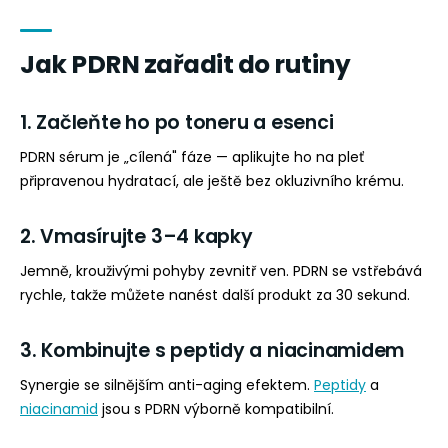
Jak PDRN zařadit do rutiny
1. Začleňte ho po toneru a esenci
PDRN sérum je „cílená" fáze — aplikujte ho na pleť
připravenou hydratací, ale ještě bez okluzivního krému.
2. Vmasírujte 3–4 kapky
Jemně, krouživými pohyby zevnitř ven. PDRN se vstřebává
rychle, takže můžete nanést další produkt za 30 sekund.
3. Kombinujte s peptidy a niacinamidem
Synergie se silnějším anti-aging efektem.
Peptidy
a
niacinamid
jsou s PDRN výborně kompatibilní.