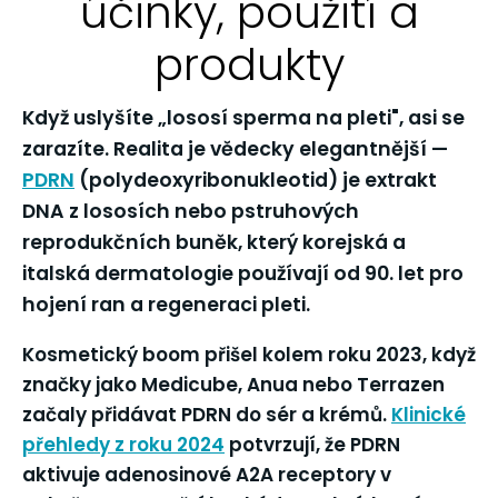
účinky, použití a
produkty
Když uslyšíte „lososí sperma na pleti", asi se
zarazíte. Realita je vědecky elegantnější —
PDRN
(polydeoxyribonukleotid) je extrakt
DNA z lososích nebo pstruhových
reprodukčních buněk, který korejská a
italská dermatologie používají od 90. let pro
hojení ran a regeneraci pleti.
Kosmetický boom přišel kolem roku 2023, když
značky jako Medicube, Anua nebo Terrazen
začaly přidávat PDRN do sér a krémů.
Klinické
přehledy z roku 2024
potvrzují, že PDRN
aktivuje adenosinové A2A receptory v