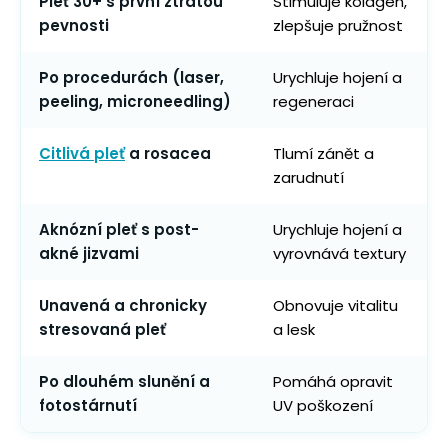
Pleť 30+ s první ztrátou
Stimuluje kolagen,
pevnosti
zlepšuje pružnost
Po procedurách (laser,
Urychluje hojení a
peeling, microneedling)
regeneraci
Citlivá pleť
a rosacea
Tlumí zánět a
zarudnutí
Aknózní pleť s post-
Urychluje hojení a
akné jizvami
vyrovnává textury
Unavená a chronicky
Obnovuje vitalitu
stresovaná pleť
a lesk
Po dlouhém slunění a
Pomáhá opravit
fotostárnutí
UV poškození