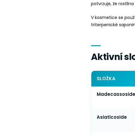
potvrzuje, že rostlin
V kosmetice se použ
triterpenické sapon
Aktivní sl
SLOŽKA
Madecassosid
Asiaticoside