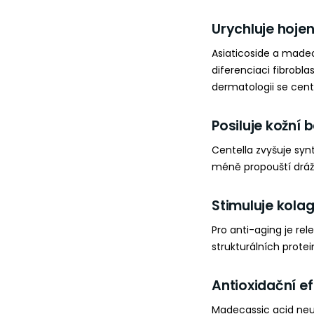
Urychluje hojen
Asiaticoside a madec
diferenciaci fibrobla
dermatologii se cent
Posiluje kožní 
Centella zvyšuje sy
méně propouští dráždi
Stimuluje kola
Pro anti-aging je rel
strukturálních prote
Antioxidační ef
Madecassic acid neut