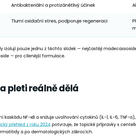
Antibakteriální a protizánětlivý účinek
A
Tlumí oxidační stres, podporuje regeneraci
P
m
y izolují pouze jednu z těchto složek — nejčastěji madecassosi
side — pro cílenější formulace.
a pleti reálně dělá
ní kaskádu NF-κB a snižuje uvolňování cytokinů (IL-1, IL-6, TNF-α)
nický přehled z roku 2024
potvrzuje, že topické přípravky s centell
rmatitidy a po dermatologických zákrocích.