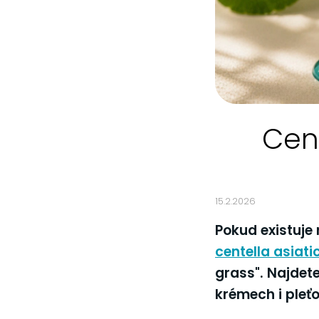
Cent
15.2.2026
Pokud existuje 
centella asiati
grass". Najdete
krémech i pleť