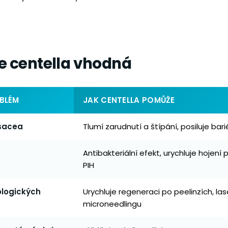
je centella vhodná
OBLÉM
JAK CENTELLA POMŮŽE
sacea
Tlumí zarudnutí a štípání, posiluje bari
Antibakteriální efekt, urychluje hojení 
PIH
ologických
Urychluje regeneraci po peelinzích, las
microneedlingu