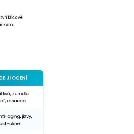
tyři klíčové
činkem.
DE JI OCENÍ
itlivá, zarudlá
leť, rosacea
nti-aging, jizvy,
ost-akné