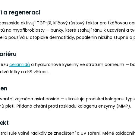
í a regeneraci
assoside aktivují TGF-β1, klíčový růstový faktor pro tkáňovou opr
stů na myofibroblasty — buňky, které stahují ránu k uzavření a tvoř
ella používá u atopické dermatitidy, popálenin nižšího stupně a 
bariéru
ntézu
ceramidů
a hyaluronové kyseliny ve stratum corneum — bari
vé látky a drží vlhkost.
gen
evantní zejména asiaticoside — stimuluje produkci kolagenu typu I 
inů pleti. Přidaná chrání proti rozkladu kolagenu enzymy (MMP).
ekt
ralizuje volné radikály ze znečištění a UV záření. Méně oxidační