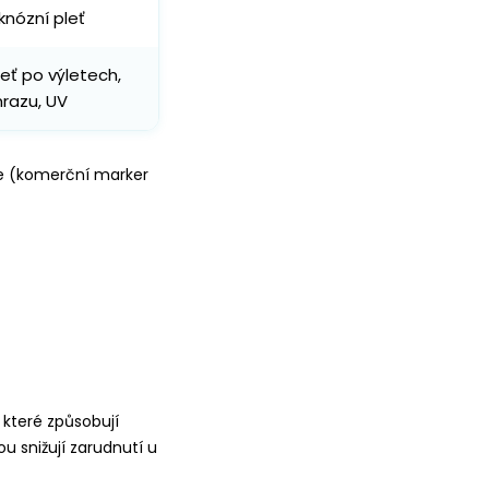
knózní pleť
leť po výletech,
razu, UV
de (komerční marker
, které způsobují
ou snižují zarudnutí u