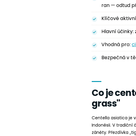
ran — odtud př
Klíčové aktivn
Hlavní účinky: 
Vhodná pro:
ci
Bezpečná v těh
Co je cent
grass"
Centella asiatica je 
Indonésii. V tradiční
záněty. Přezdívka „ti