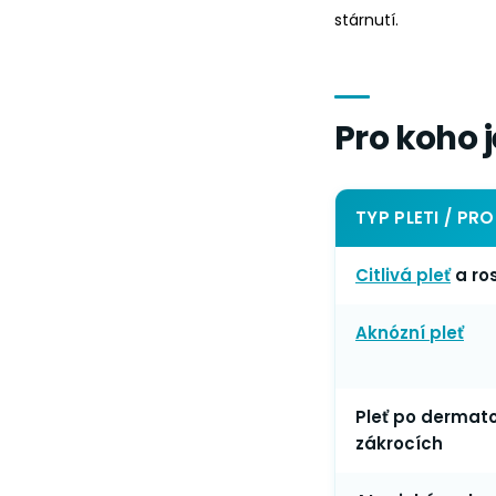
stárnutí.
Pro koho 
TYP PLETI / PR
Citlivá pleť
a ro
Aknózní pleť
Pleť po dermat
zákrocích