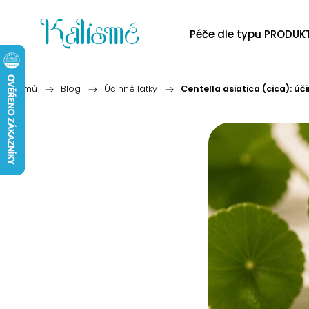
Péče dle typu PRODUK
Domů
/
Blog
/
Účinné látky
/
Centella asiatica (cica): úč