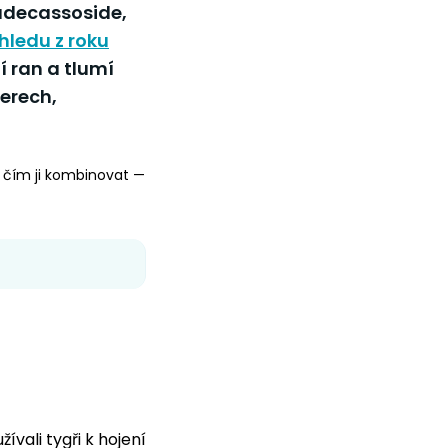
madecassoside,
hledu z roku
í ran a tlumí
serech,
 s čím ji kombinovat —
ívali tygři k hojení