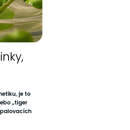
inky,
etiku, je to
ebo „tiger
 opalovacích