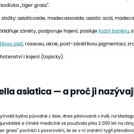
ezdívka „tiger grass".
í složky: asiaticoside, madecassoside, asiatic acid, madeca
zklidňuje záněty, podporuje hojení, posiluje
kožní bariéru
, 
tlivou pleť
, rosaceu, akné, post-zánětlivou pigmentaci, zral
otenství i kojení (topicky).
ella asiatica — a proč ji nazývají
vytrvalá bylina původně z Asie, dnes pěstovaná v Indii, na Madag
 ájurvédské a čínské medicíně se používala přes 2 000 let na rány
ger grass" pochází z pozorování, že se v ní zranění tygři převal