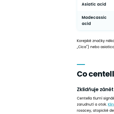
Asiatic acid
Madecassic
acid
Korejské značky někd
„Cica") nebo asiatico
Co centell
Zklidňuje zánět
Centella tlumí signál
zarudnutí a otok.
Kli
rosacey, atopické de