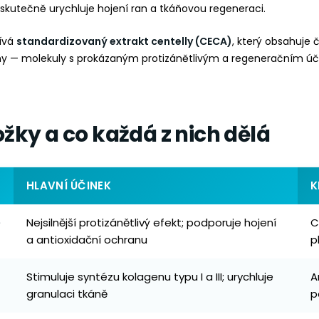
a skutečně urychluje hojení ran a tkáňovou regeneraci.
ívá
standardizovaný extrakt centelly (CECA)
, který obsahuje č
iny — molekuly s prokázaným protizánětlivým a regeneračním ú
ožky a co každá z nich dělá
HLAVNÍ ÚČINEK
K
e
Nejsilnější protizánětlivý efekt; podporuje hojení
C
a antioxidační ochranu
p
Stimuluje syntézu kolagenu typu I a III; urychluje
A
granulaci tkáně
p