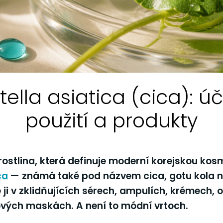
ella asiatica (cica): úč
použití a produkty
rostlina, která definuje moderní korejskou kosm
ca
— známá také pod názvem cica, gotu kola n
 ji v zklidňujících sérech, ampulích, krémech,
ových maskách. A není to módní vrtoch.