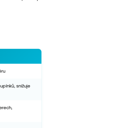
éru
pupínků, snižuje
erech,