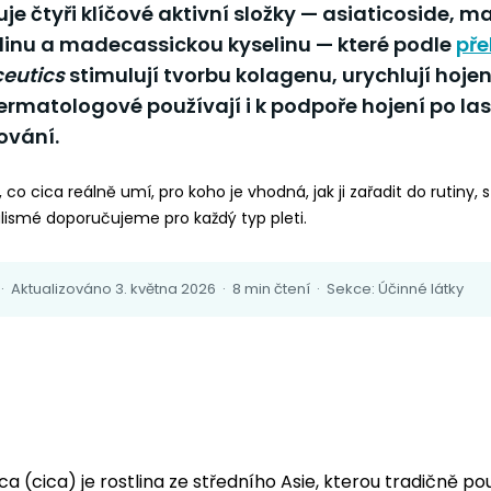
je čtyři klíčové aktivní složky — asiaticoside, 
linu a madecassickou kyselinu — které podle
pře
eutics
stimulují tvorbu kolagenu, urychlují hojen
 dermatologové používají i k podpoře hojení po la
ování.
 co cica reálně umí, pro koho je vhodná, jak ji zařadit do rutiny,
alismé doporučujeme pro každý typ pleti.
· Aktualizováno 3. května 2026 · 8 min čtení · Sekce: Účinné látky
ca (cica) je rostlina ze středního Asie, kterou tradičně použ