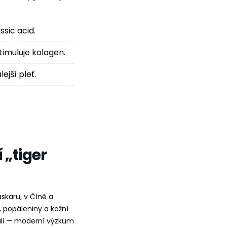
ssic acid.
stimuluje kolagen.
ejší pleť.
 „tiger
askaru, v Číně a
, popáleniny a kožní
ovali — moderní výzkum