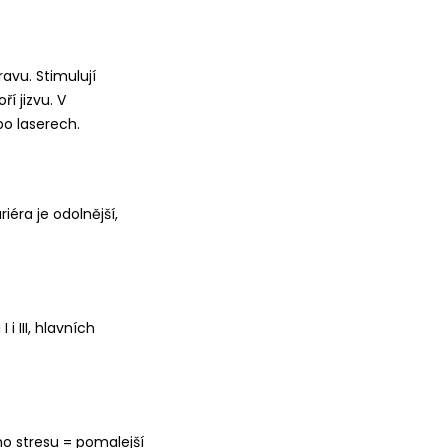
avu. Stimulují
í jizvu. V
po laserech.
éra je odolnější,
i III, hlavních
ho stresu = pomalejší