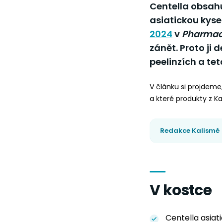
Centella obsahu
asiatickou kyse
2024
v
Pharmac
zánět. Proto ji
peelinzích a tet
V článku si projdeme,
a které produkty z K
Redakce Kalismé
V kostce
Centella asiati