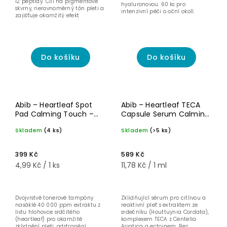
12 peptidy. Cílí na pigmentové
hyaluronovou. 60 ks pro
skvrny, nerovnoměrný tón pleti a
intenzivní péči o oční okolí.
zajišťuje okamžitý efekt
skleněné...
Do košíku
Do košíku
Pro
smíšenou a
Abib – Heartleaf Spot
Abib – Heartleaf TECA
mastnou
pleť
Pad Calming Touch –
Capsule Serum Calming
Na akné
Uklidňující tonerové
Drop – Zklidňující sérum
Skladem
(4 ks)
Skladem
(>5 ks)
tampony – 150 ml / 80
pro citlivou pleť + TECA
Pro citlivou
pleť
padů
reparace – 50 ml
399 Kč
589 Kč
4,99 Kč / 1 ks
11,78 Kč / 1 ml
Dvojvrstvé tonerové tampóny
Zklidňující sérum pro citlivou a
nasáklé 40 000 ppm extraktu z
reaktivní pleť s extraktem ze
listu hlohovce srdčitého
srdečníku (Houttuynia Cordata),
(heartleaf) pro okamžité
komplexem TECA z Centella
zklidnění pleti, odstranění
Asiatica a ectoinem. Bez