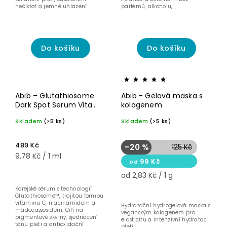
nečistot a jemné uhlazení
parfémů, alkoholu,
textury bez...
nekomedogenní.
Do košíku
Do košíku
Na
pigmentové
Abib – Glutathiosome
Abib - Gelová maska s
skvrny
Dark Spot Serum Vita
kolagenem
Drop – Sérum proti
Skladem
(>5 ks)
Skladem
(>5 ks)
tmavým skvrnám a
sjednocení tónu – 50 ml
489 Kč
–20 %
125 Kč
9,78 Kč / 1 ml
99 Kč
od
od 2,83 Kč / 1 g
Korejské sérum s technologií
Glutathiosome™, trojitou formou
vitaminu C, niacinamidem a
Hydratační hydrogelová maska s
madecassosidem. Cílí na
veganským kolagenem pro
pigmentové skvrny, sjednocení
elasticitu a intenzivní hydrataci
tónu pleti a antioxidační
pleti.