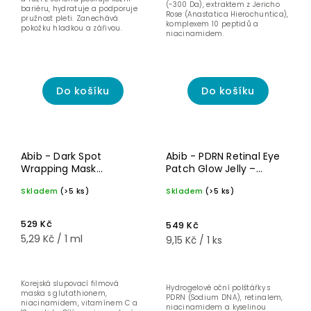
(~300 Da), extraktem z Jericho
bariéru, hydratuje a podporuje
Rose (Anastatica Hierochuntica),
pružnost pleti. Zanechává
komplexem 10 peptidů a
pokožku hladkou a zářivou.
niacinamidem.
Do košíku
Do košíku
Na
pigmentové
Abib - Dark Spot
Abib - PDRN Retinal Eye
skvrny
Wrapping Mask
Patch Glow Jelly –
Glutathione Film -
Hydrogelové oční
Skladem
(>5 ks)
Skladem
(>5 ks)
Rozjasňující slupovací
polštářky s PDRN a
maska proti pigmentaci
retinalem – 60 ks
- 100 ml
529 Kč
549 Kč
5,29 Kč / 1 ml
9,15 Kč / 1 ks
Korejská slupovací filmová
Hydrogelové oční polštářky s
maska s glutathionem,
PDRN (Sodium DNA), retinalem,
niacinamidem, vitamínem C a
niacinamidem a kyselinou