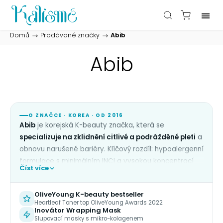
Domů
/
Prodávané značky
/
Abib
Abib
O ZNAČCE · KOREA · OD 2016
Abib
je korejská K-beauty značka, která se
specializuje na zklidnění citlivé a podrážděné pleti
a
obnovu narušené bariéry. Klíčový rozdíl: hypoalergenní
formulace s minimálním INCI a vysokou koncentrací
Číst více
jedné hero ingredience na produkt — důraz na čistotu
a obnovu.
OliveYoung K-beauty bestseller
Hlavní hvězdou je
Heartleaf (Houttuynia cordata) z
Heartleaf Toner top OliveYoung Awards 2022
Inovátor Wrapping Mask
hory Jiri v koncentraci 50 000 ppm
, doplněný o
Slupovací masky s mikro-kolagenem