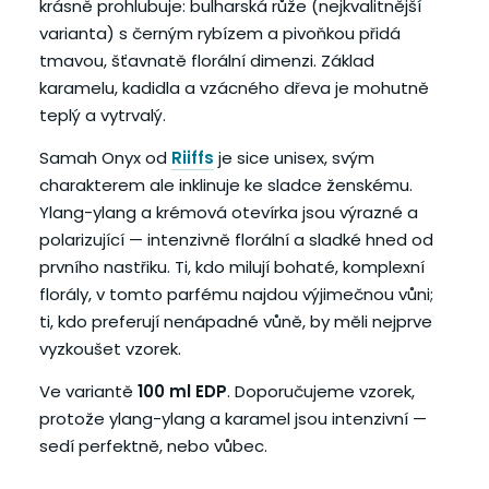
krásně prohlubuje: bulharská růže (nejkvalitnější
varianta) s černým rybízem a pivoňkou přidá
tmavou, šťavnatě florální dimenzi. Základ
karamelu, kadidla a vzácného dřeva je mohutně
teplý a vytrvalý.
Samah Onyx od
Riiffs
je sice unisex, svým
charakterem ale inklinuje ke sladce ženskému.
Ylang-ylang a krémová otevírka jsou výrazné a
polarizující — intenzivně florální a sladké hned od
prvního nastřiku. Ti, kdo milují bohaté, komplexní
florály, v tomto parfému najdou výjimečnou vůni;
ti, kdo preferují nenápadné vůně, by měli nejprve
vyzkoušet vzorek.
Ve variantě
100 ml EDP
. Doporučujeme vzorek,
protože ylang-ylang a karamel jsou intenzivní —
sedí perfektně, nebo vůbec.