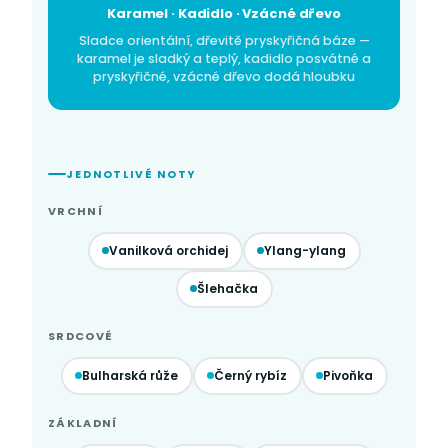
Karamel · Kadidlo · Vzácné dřevo
Sladce orientální, dřevitě pryskyřičná báze —
karamel je sladký a teplý, kadidlo posvátné a
pryskyřičné, vzácné dřevo dodá hloubku
JEDNOTLIVÉ NOTY
VRCHNÍ
Vanilková orchidej
Ylang-ylang
Šlehačka
SRDCOVÉ
Bulharská růže
Černý rybíz
Pivoňka
ZÁKLADNÍ