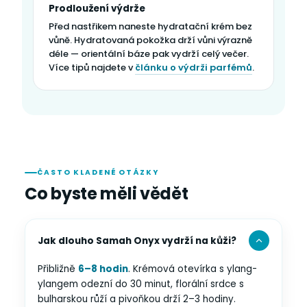
Prodloužení výdrže
Před nastřikem naneste hydratační krém bez
vůně. Hydratovaná pokožka drží vůni výrazně
déle — orientální báze pak vydrží celý večer.
Více tipů najdete v
článku o výdrži parfémů
.
ČASTO KLADENÉ OTÁZKY
Co byste měli vědět
Jak dlouho Samah Onyx vydrží na kůži?
Přibližně
6–8 hodin
. Krémová otevírka s ylang-
ylangem odezní do 30 minut, florální srdce s
bulharskou růží a pivoňkou drží 2–3 hodiny.