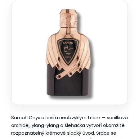
Samah Onyx otevírá neobvyklým triem — vanilková
orchidej, ylang-ylang a šlehačka vytvoří okamžitě
rozpoznatelný krémově sladký úvod. Srdce se