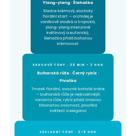
Ylang-ylang · Šlehačka
Sladce krémový, exoticky
florální start — orchidej je
vanilkově sladká a tropická,
ylang-ylang intenzivně
květinový a euforický,
šlehačka přidá bohatou
krémovost
SRDCOVÉ TÓNY · 30 MIN – 2 HOD
Bulharská růže · Černý rybíz ·
Pivoňka
Tmavě florální, ovocně bohaté srdce
— bulharská růže je nejkvalitnější
varianta růže, rybíz přidá tmavou
šťavnatou ovocnost, pivoňka
svěžest a eleganci
ZÁKLADNÍ TÓNY · 2–8 HOD