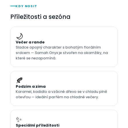
KDY NOSIT
Příležitosti a sezóna
🌙
Večer a rande
Sladce opojný charakter s bohatým florálním
srdcem — Samah Onyx je stvořen na okamžiky, na
které se nezapomíná.
🍂
Podzim a zima
Karamel, kadidlo a vzácné dřevo se v chladu plně
otevřou — ideální parfém na chladné večery.
✨
Speciální příležitosti