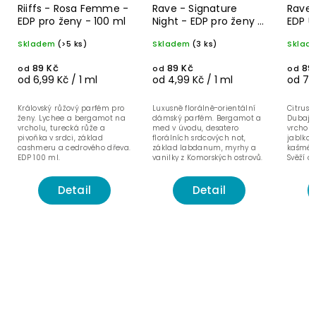
Riiffs - Rosa Femme -
Rave - Signature
Rave 
EDP pro ženy - 100 ml
Night - EDP pro ženy -
EDP U
100 ml
Skladem
(>5 ks)
Skladem
(3 ks)
Sklad
89 Kč
89 Kč
89
od
od
od
od 6,99 Kč / 1 ml
od 4,99 Kč / 1 ml
od 7,9
Královský růžový parfém pro
Luxusně florálně-orientální
Citruso
ženy. Lychee a bergamot na
dámský parfém. Bergamot a
Dubaje
vrcholu, turecká růže a
med v úvodu, desatero
vrcholu
pivoňka v srdci, základ
florálních srdcových not,
jablko v
cashmeru a cedrového dřeva.
základ labdanum, myrhy a
kašméru
EDP 100 ml.
vanilky z Komorských ostrovů.
Svěží a
EDP 100 ml.
Detail
Detail