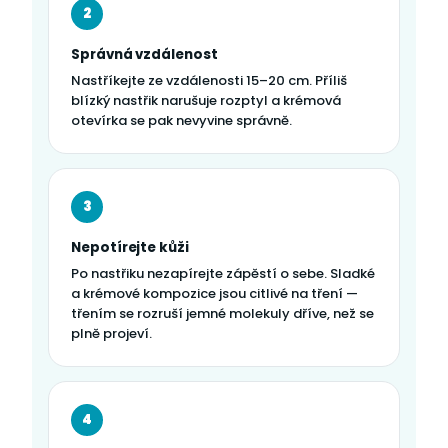
2
Správná vzdálenost
Nastříkejte ze vzdálenosti 15–20 cm. Příliš
blízký nastřik narušuje rozptyl a krémová
otevírka se pak nevyvine správně.
3
Nepotírejte kůži
Po nastřiku nezapírejte zápěstí o sebe. Sladké
a krémové kompozice jsou citlivé na tření —
třením se rozruší jemné molekuly dříve, než se
plně projeví.
4