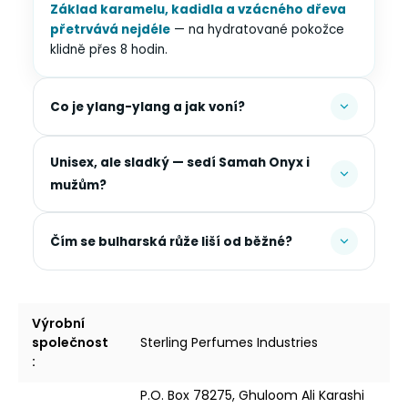
Základ karamelu, kadidla a vzácného dřeva
přetrvává nejdéle
— na hydratované pokožce
klidně přes 8 hodin.
Co je ylang-ylang a jak voní?
Unisex, ale sladký — sedí Samah Onyx i
mužům?
Čím se bulharská růže liší od běžné?
Výrobní
společnost
Sterling Perfumes Industries
:
P.O. Box 78275, Ghuloom Ali Karashi