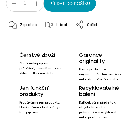
PŘIDAT DO KOŠÍKU
Zeptat se
Hlídat
Sdílet
Čerstvé zboží
Garance
originality
Zboží nakupujeme
průběžně, nesedí nám ve
U nás je zboží jen
skladu dlouhou dobu.
originální. Žádné padělky
nebo druhořadá kvalita.
Jen funkční
Recyklovatelné
produkty
balení
Prodáváme jen produkty,
Balíček vám přijde tak,
které máme otestovány a
abyste ho mohli
fungují nám.
jednoduše zrecyklovat
nebo použít znovu.