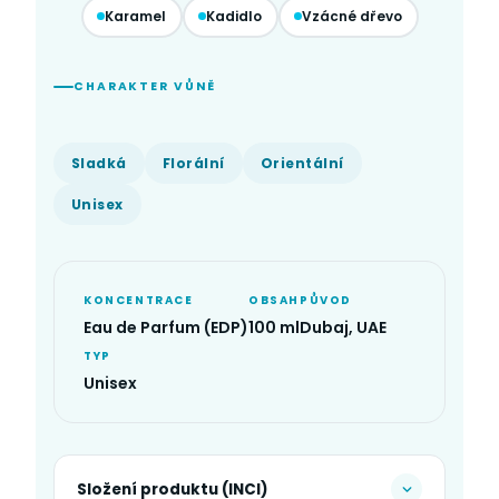
Karamel
Kadidlo
Vzácné dřevo
CHARAKTER VŮNĚ
Sladká
Florální
Orientální
Unisex
KONCENTRACE
OBSAH
PŮVOD
Eau de Parfum (EDP)
100 ml
Dubaj, UAE
TYP
Unisex
Složení produktu (INCI)