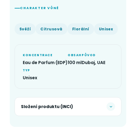
CHARAKTER VŮNĚ
Svěží
Citrusová
Florální
Unisex
KONCENTRACE
OBSAH
PŮVOD
Eau de Parfum (EDP)
100 ml
Dubaj, UAE
TYP
Unisex
Složení produktu (INCI)