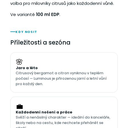
volba pro milovníky citrusů jako každodenní vůně.
Ve variantě
100 ml EDP
.
KDY NOSIT
Příležitosti a sezóna
🌸
Jaro a léto
Citrusový bergamot a citron vyniknou v teplém
počasí — Luminous je přirozenou jarní a letní vůní
pro každý den.
💼
Každodenní nošení a práce
Svěží a nenásilný charakter — ideální do kanceláře,
školy nebo na cestu, kde nechcete přehánět se