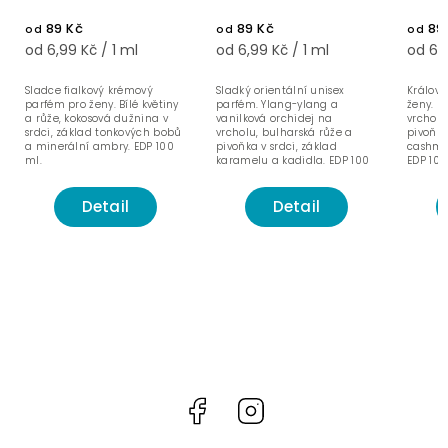
89 Kč
89 Kč
89
od
od
od
od 6,99 Kč / 1 ml
od 6,99 Kč / 1 ml
od 6,9
Sladce fialkový krémový
Sladký orientální unisex
Královs
parfém pro ženy. Bílé květiny
parfém. Ylang-ylang a
ženy. 
a růže, kokosová dužnina v
vanilková orchidej na
vrcholu
srdci, základ tonkových bobů
vrcholu, bulharská růže a
pivoňka
a minerální ambry. EDP 100
pivoňka v srdci, základ
cashme
ml.
karamelu a kadidla. EDP 100
EDP 100
ml.
Detail
Detail
Facebook
Instagram