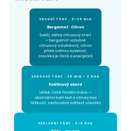
VRCHNÍ TÓNY · 0–30 MIN
Bergamot · Citron
Svěží, zářivý citrusový start
— bergamot vzdušně
citrusový a bylinkový, citron
přidá svižnou kyselost,
otevírka je čistá a energická
SRDCOVÉ TÓNY · 30 MIN – 2 HOD
Květinový akord
Lehké, čisté florální srdce —
abstraktní květ ladí s citrusy bez
těžkosti, zachovává svěžest otevírky
ZÁKLADNÍ TÓNY · 2–8 HOD