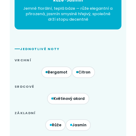
Růže · Jasmín
Jemně florální, teplá báze — růže elegantní a
přirozená, jasmín smyslně hřejivý, společně
drží stopu decentně
JEDNOTLIVÉ NOTY
VRCHNÍ
Bergamot
Citron
SRDCOVÉ
Květinový akord
ZÁKLADNÍ
Růže
Jasmín