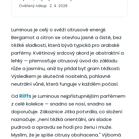
Ověřený nákup · 2. 4. 2026
Luminous je celý o svěží citrusové energii.
Bergamot a citron se otevřou jasně a čistě, bez
těžké sladkosti, která bývá typická pro arabské
parfémy. Květinový srdcový akord je abstraktní a
lehký — přemosťuje citrusový úvod do základu
růže a jasmínu, aniž by přidal byť gram těžkosti.
Výsledkem je skutečně nositelná, pohlavně
neutrální vůně, která funguje v každém počasí.
Od
Riiffs
je Luminous nejpřístupnějším parfémem
z celé kolekce — snadno se nosí, snadno se
doporučuje. Zákaznice Jitka potvrdila, co složení
naznačuje: „není těžká orientální, ani sladce
pudrová a opravdu se hodí pro ženu i muže.
Myslím, že je spíše citrusy obohacena." Výborná