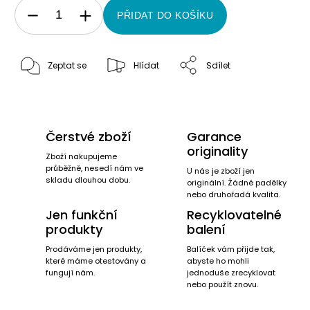
PŘIDAT DO KOŠÍKU
Zeptat se
Hlídat
Sdílet
Čerstvé zboží
Garance
originality
Zboží nakupujeme
průběžně, nesedí nám ve
U nás je zboží jen
skladu dlouhou dobu.
originální. Žádné padělky
nebo druhořadá kvalita.
Jen funkční
Recyklovatelné
produkty
balení
Prodáváme jen produkty,
Balíček vám přijde tak,
které máme otestovány a
abyste ho mohli
fungují nám.
jednoduše zrecyklovat
nebo použít znovu.