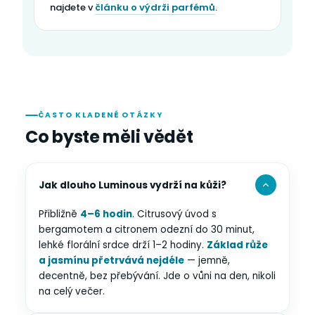
najdete v
článku o výdrži parfémů
.
ČASTO KLADENÉ OTÁZKY
Co byste měli vědět
Jak dlouho Luminous vydrží na kůži?
Přibližně
4–6 hodin
. Citrusový úvod s
bergamotem a citronem odezní do 30 minut,
lehké florální srdce drží 1–2 hodiny.
Základ růže
a jasmínu přetrvává nejdéle
— jemně,
decentně, bez přebývání. Jde o vůni na den, nikoli
na celý večer.