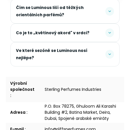
Čím se Luminous liší od těžkých
orientálních parfémů?
Co je to „květinový akord" v srdci?
Ve které sezóně se Luminous nosí
nejlépe?
Výrobní
společnost
Sterling Perfumes Industries
:
P.O. Box 78275, Ghuloom Ali Karashi
Adresa
:
Building #2, Batina Market, Deira,
Dubai, Spojené arabské emiráty
E-mail
:
info@riiffsperfumes.com