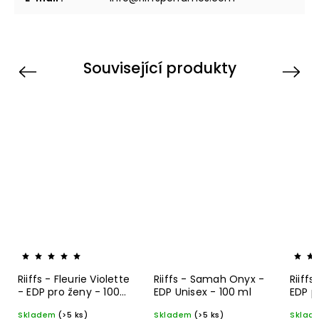
Související produkty
Previous
Next
Riiffs - Fleurie Violette
Riiffs - Samah Onyx -
Riiff
- EDP pro ženy - 100
EDP Unisex - 100 ml
EDP p
ml
Skladem
(>5 ks)
Skladem
(>5 ks)
Sklad