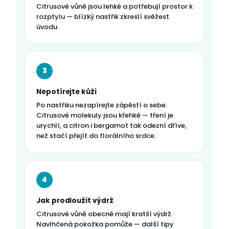
Citrusové vůně jsou lehké a potřebují prostor k
rozptylu — blízký nastřik zkreslí svěžest
úvodu.
3
Nepotírejte kůži
Po nastřiku nezapírejte zápěstí o sebe.
Citrusové molekuly jsou křehké — tření je
urychlí, a citron i bergamot tak odezní dříve,
než stačí přejít do florálního srdce.
4
Jak prodloužit výdrž
Citrusové vůně obecně mají kratší výdrž.
Navlhčená pokožka pomůže — další tipy