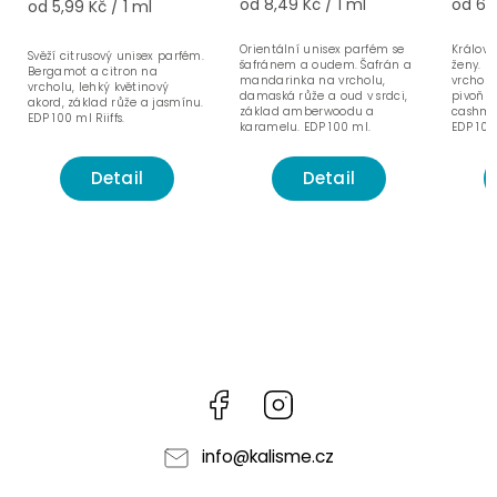
od 8,49 Kč / 1 ml
od 6,9
od 5,99 Kč / 1 ml
Orientální unisex parfém se
Královs
Svěží citrusový unisex parfém.
šafránem a oudem. Šafrán a
ženy. 
Bergamot a citron na
mandarinka na vrcholu,
vrcholu
vrcholu, lehký květinový
damaská růže a oud v srdci,
pivoňka
akord, základ růže a jasmínu.
základ amberwoodu a
cashme
EDP 100 ml Riiffs.
karamelu. EDP 100 ml.
EDP 100
Detail
Detail
Facebook
Instagram
info
@
kalisme.cz