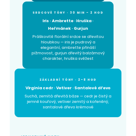
SRDCOVÉ TÓNY · 30 MIN – 2 HOD
Iris · Ambrette · Hruška ·
Heřmánek · Gurjun
Práškovitě florální srdce se dřevitou
hloubkou — iris je pudrový a
elegantní, ambrette přináší
pižmovost, gurjun dřevitý balzámový
charakter, hruška svěžest
ZÁKLADNÍ TÓNY · 2–8 HOD
Virginia cedr · Vetiver · Santalové dřevo
Suchá, zemitá dřevitá báze — cedr je čistý a
jemně kouřový, vetiver zemitý a kořeněný,
santalové dřevo krémové