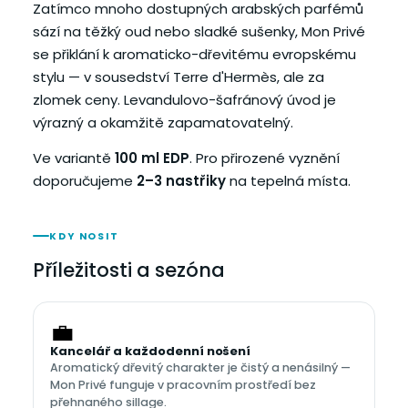
Zatímco mnoho dostupných arabských parfémů
sází na těžký oud nebo sladké sušenky, Mon Privé
se přiklání k aromaticko-dřevitému evropskému
stylu — v sousedství Terre d'Hermès, ale za
zlomek ceny. Levandulovo-šafránový úvod je
výrazný a okamžitě zapamatovatelný.
Ve variantě
100 ml EDP
. Pro přirozené vyznění
doporučujeme
2–3 nastřiky
na tepelná místa.
KDY NOSIT
Příležitosti a sezóna
💼
Kancelář a každodenní nošení
Aromatický dřevitý charakter je čistý a nenásilný —
Mon Privé funguje v pracovním prostředí bez
přehnaného sillage.