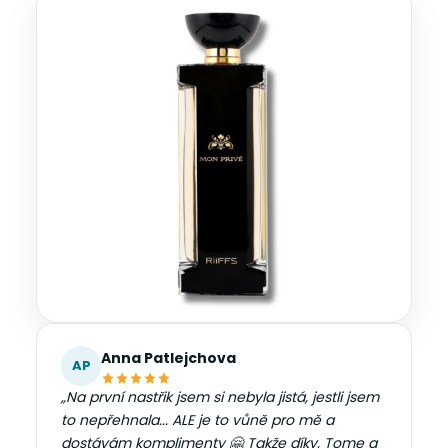
Anna Patlejchova
AP
„Na první nastřik jsem si nebyla jistá, jestli jsem
to nepřehnala... ALE je to vůně pro mě a
dostávám komplimenty 🤗 Takže díky, Tome a