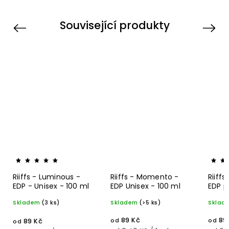
Související produkty
Previous
Next
Riiffs - Luminous -
Riiffs - Momento -
Riiff
EDP - Unisex - 100 ml
EDP Unisex - 100 ml
EDP p
Skladem
(3 ks)
Skladem
(>5 ks)
Sklad
89 Kč
89
89 Kč
od
od
od