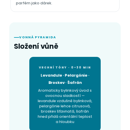
parfém jako dárek.
VONNÁ PYRAMIDA
Složení vůně
VRCHNÍ TÓNY · 0–30 MIN
Levandule · Pelargónie ·
Broskev · Šafrán
Aromaticky bylinkový úvod s
ovocnou sladkostí —
levandule vzdušně bylinková,
pelargónie lehce citrusová,
broskev šťavnatá, šafrán
hned přidá orientální teplost
a hloubku