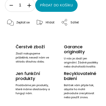
PŘIDAT DO KOŠÍKU
Zeptat se
Hlídat
Sdílet
Čerstvé zboží
Garance
originality
Zboží nakupujeme
průběžně, nesedí nám ve
U nás je zboží jen
skladu dlouhou dobu.
originální. Žádné padělky
nebo druhořadá kvalita.
Jen funkční
Recyklovatelné
produkty
balení
Prodáváme jen produkty,
Balíček vám přijde tak,
které máme otestovány a
abyste ho mohli
fungují nám.
jednoduše zrecyklovat
nebo použít znovu.