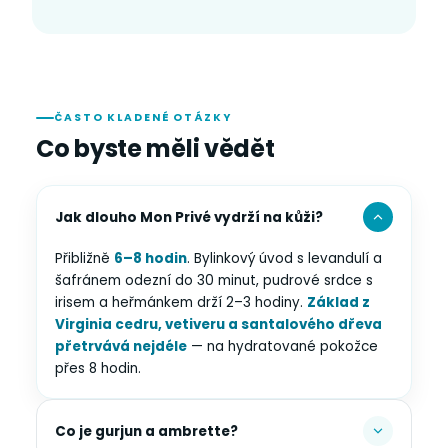
ČASTO KLADENÉ OTÁZKY
Co byste měli vědět
Jak dlouho Mon Privé vydrží na kůži?
Přibližně
6–8 hodin
. Bylinkový úvod s levandulí a
šafránem odezní do 30 minut, pudrové srdce s
irisem a heřmánkem drží 2–3 hodiny.
Základ z
Virginia cedru, vetiveru a santalového dřeva
přetrvává nejdéle
— na hydratované pokožce
přes 8 hodin.
Co je gurjun a ambrette?