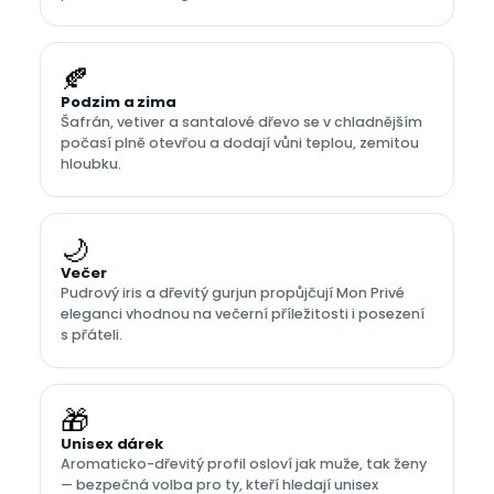
🍂
Podzim a zima
Šafrán, vetiver a santalové dřevo se v chladnějším
počasí plně otevřou a dodají vůni teplou, zemitou
hloubku.
🌙
Večer
Pudrový iris a dřevitý gurjun propůjčují Mon Privé
eleganci vhodnou na večerní příležitosti i posezení
s přáteli.
🎁
Unisex dárek
Aromaticko-dřevitý profil osloví jak muže, tak ženy
— bezpečná volba pro ty, kteří hledají unisex