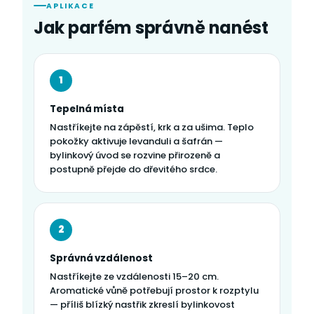
APLIKACE
Jak parfém správně nanést
1
Tepelná místa
Nastříkejte na zápěstí, krk a za ušima. Teplo
pokožky aktivuje levanduli a šafrán —
bylinkový úvod se rozvine přirozeně a
postupně přejde do dřevitého srdce.
2
Správná vzdálenost
Nastříkejte ze vzdálenosti 15–20 cm.
Aromatické vůně potřebují prostor k rozptylu
— příliš blízký nastřik zkreslí bylinkovost