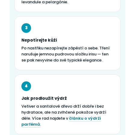
levandule a pelargónie.
3
Nepotírejte kůži
Po nastřiku nezapírejte zápěstí o sebe. Tření
narušuje jemnou pudrovou složku irisu — ten
se pak nevyvine do své typické elegance.
4
Jak prodloužit výdrž
Vetiver a santalové dřevo drží dobře i bez
hydratace, ale na zvlhčené pokožce vydrží
déle. Více rad najdete v
článku o výdrži
parfémů
.