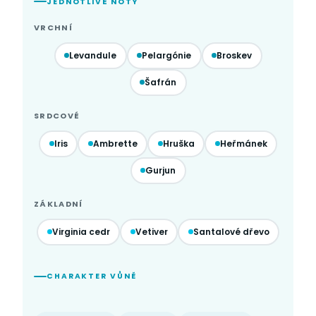
JEDNOTLIVÉ NOTY
VRCHNÍ
Levandule
Pelargónie
Broskev
Šafrán
SRDCOVÉ
Iris
Ambrette
Hruška
Heřmánek
Gurjun
ZÁKLADNÍ
Virginia cedr
Vetiver
Santalové dřevo
CHARAKTER VŮNĚ