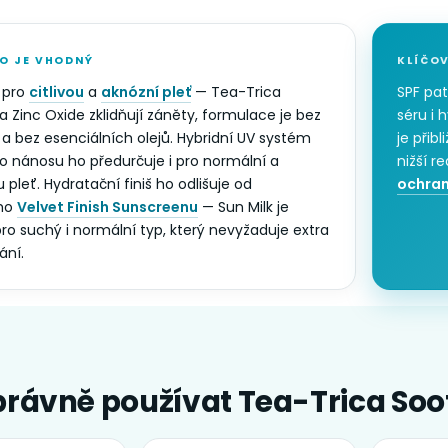
O JE VHODNÝ
KLÍČOV
 pro
citlivou
a
aknózní pleť
— Tea-Trica
SPF pat
 Zinc Oxide zklidňují záněty, formulace je bez
séru i 
a bez esenciálních olejů. Hybridní UV systém
je přib
ho nánosu ho předurčuje i pro normální a
nižší r
pleť. Hydratační finiš ho odlišuje od
ochra
ího
Velvet Finish Sunscreenu
— Sun Milk je
ro suchý i normální typ, který nevyžaduje extra
ní.
právně používat Tea-Trica Soo