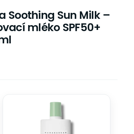
 Soothing Sun Milk –
lovací mléko SPF50+
ml