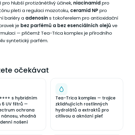
) pro hlubší protizánětlivý účinek,
niacinamid
pro
tónu pleti a regulaci mazotoku,
ceramid NP
pro
ní bariéry a
adenosin
s tokoferelem pro antioxidační
ípravek je
bez parfémů a bez esenciálních olejů
ve
rmulaci — přičemž Tea-Trica komplex je přírodního
liv syntetický parfém.
ete očekávat
++++ s hybridním
Tea-Trica komplex — trojice
6 UV filtrů —
zklidňujících rostlinných
ectrum ochrana
hydrolátů a extraktů pro
o nánosu, vhodná
citlivou a aknózní pleť
denní nošení