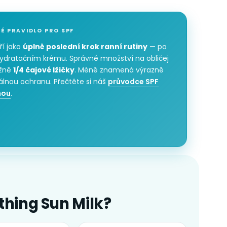
É PRAVIDLO PRO SPF
ří jako
úplně poslední krok ranní rutiny
— po
hydratačním krému. Správné množství na obličej
ližně
1/4 čajové lžičky
. Méně znamená výrazně
eálnou ochranu. Přečtěte si náš
průvodce SPF
nou
.
thing Sun Milk?