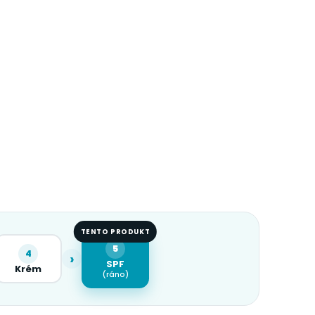
TENTO PRODUKT
5
4
›
SPF
Krém
(ráno)