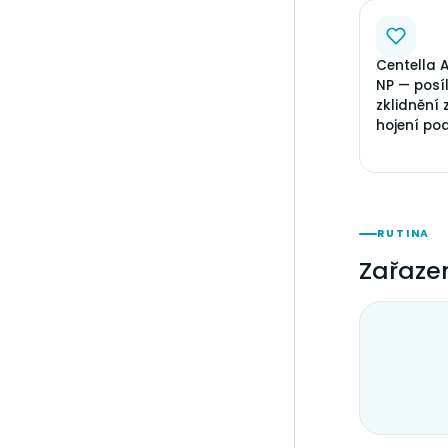
Centella 
NP — posíl
zklidnění
hojení po
RUTINA
Zařazen