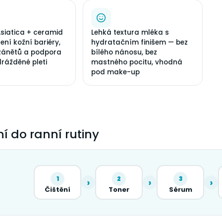
Asiatica + ceramid
Lehká textura mléka s
ení kožní bariéry,
hydratačním finišem — bez
 zánětů a podpora
bílého nánosu, bez
drážděné pleti
mastného pocitu, vhodná
pod make-up
í do ranní rutiny
1
2
3
›
›
›
Čištění
Toner
Sérum