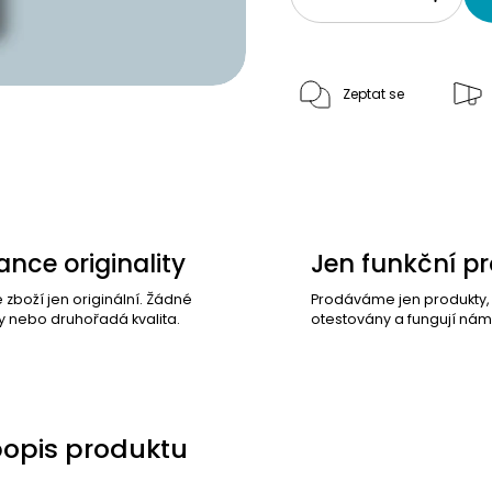
Zeptat se
nce originality
Jen funkční p
e zboží jen originální. Žádné
Prodáváme jen produkty
y nebo druhořadá kvalita.
otestovány a fungují nám
popis produktu