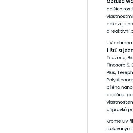
Obtusa Wa
dalších rost
vlastnostmi.
odkazuje na 
a reaktivní p
UV ochrana 
filtrů a je
Triazone, B
Tinosorb S,
Plus, Terep
Polysilicon
bílého náno
doplňuje pok
vlastnostem
přípravků pr
Kromě UV fi
izolovanými