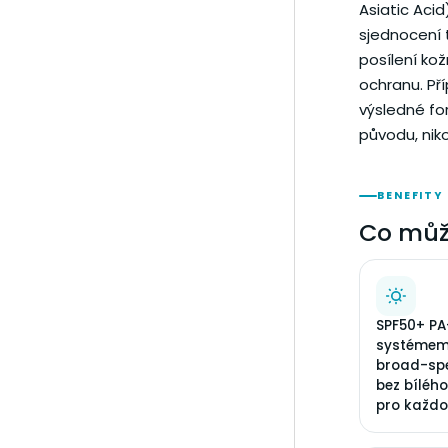
Asiatic Acid
sjednocení 
posílení kož
ochranu. Př
výsledné fo
původu, niko
BENEFITY
Co můž
SPF50+ PA
systémem 
broad-sp
bez bíléh
pro každo