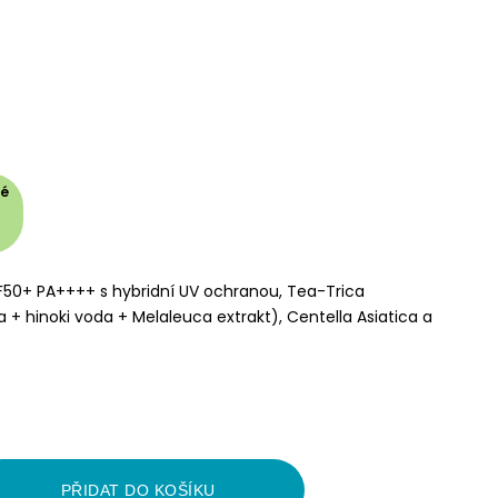
né
F50+ PA++++ s hybridní UV ochranou, Tea-Trica
+ hinoki voda + Melaleuca extrakt), Centella Asiatica a
PŘIDAT DO KOŠÍKU