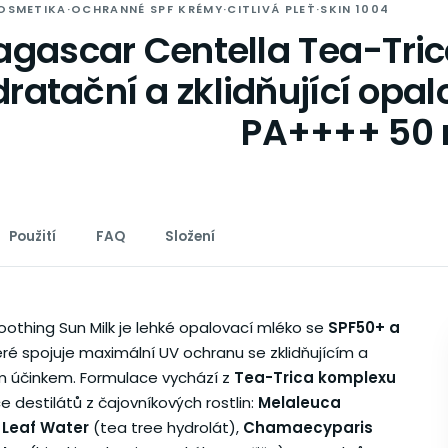
OSMETIKA
·
OCHRANNÉ SPF KRÉMY
·
CITLIVÁ PLEŤ
·
SKIN 1004
gascar Centella Tea-Trica
ratační a zklidňující opa
PA++++ 50 
Použití
FAQ
Složení
oothing Sun Milk je lehké opalovací mléko se
SPF50+ a
teré spojuje maximální UV ochranu se zklidňujícím a
 účinkem. Formulace vychází z
Tea-Trica komplexu
 destilátů z čajovníkových rostlin:
Melaleuca
a Leaf Water
(tea tree hydrolát),
Chamaecyparis