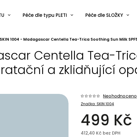
TU
Péče dle typu PLETI
Péče dle SLOŽKY
SKIN 1004 - Madagascar Centella Tea-Trica Soothing Sun Milk SPF5
scar Centella Tea-Tric
atační a zklidňující op
Neohodnoceno
Značka:
SKIN 1004
499 Kč
412,40 Kč bez DPH