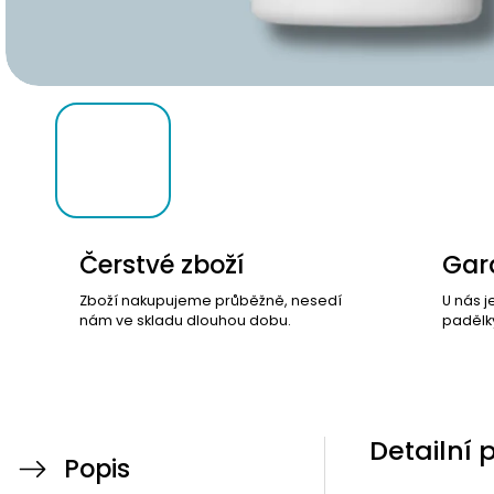
Čerstvé zboží
Gara
Zboží nakupujeme průběžně, nesedí
U nás j
nám ve skladu dlouhou dobu.
padělk
Detailní 
Popis