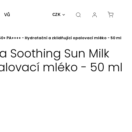
Vůně a parfémy
Dekorativní kosmetika
Nást
CZK
0+ PA++++ - Hydratační a zklidňující opalovací mléko - 50 ml
a Soothing Sun Milk
alovací mléko - 50 ml