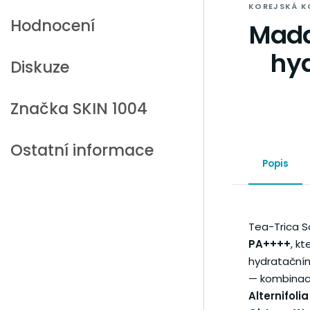
KOREJSKÁ K
Hodnocení
Mada
hyd
Diskuze
Značka
SKIN 1004
Ostatní informace
Popis
Tea-Trica S
PA++++
, k
hydratačním
— kombinace
Alternifoli