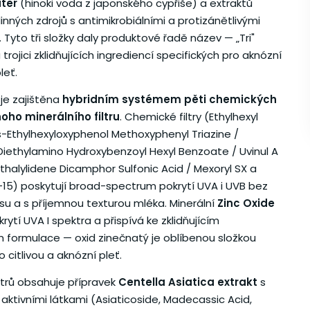
ter
(hinoki voda z japonského cypřiše) a extraktů
linných zdrojů s antimikrobiálními a protizánětlivými
 Tyto tři složky daly produktové řadě název — „Tri"
trojici zklidňujících ingrediencí specifických pro aknózní
leť.
je zajištěna
hybridním systémem pěti chemických
dnoho minerálního filtru
. Chemické filtry (Ethylhexyl
is-Ethylhexyloxyphenol Methoxyphenyl Triazine /
 Diethylamino Hydroxybenzoyl Hexyl Benzoate / Uvinul A
hthalylidene Dicamphor Sulfonic Acid / Mexoryl SX a
e-15) poskytují broad-spectrum pokrytí UVA i UVB bez
su a s příjemnou texturou mléka. Minerální
Zinc Oxide
rytí UVA I spektra a přispívá ke zklidňujícím
 formulace — oxid zinečnatý je oblíbenou složkou
o citlivou a aknózní pleť.
ltrů obsahuje přípravek
Centella Asiatica extrakt
s
 aktivními látkami (Asiaticoside, Madecassic Acid,