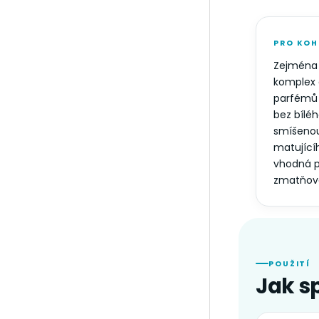
PRO KOH
Zejména
komplex a
parfémů 
bez bílé
smíšenou 
matujíc
vhodná p
zmatňová
POUŽITÍ
Jak s