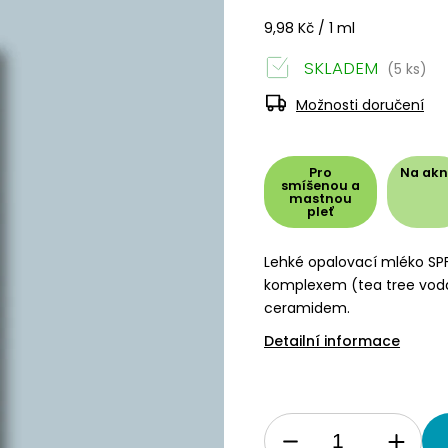
9,98 Kč / 1 ml
SKLADEM
(5 ks)
Možnosti doručení
Pro
Na ak
smíšenou a
mastnou
pleť
Lehké opalovací mléko SP
komplexem (tea tree voda 
ceramidem.
Detailní informace