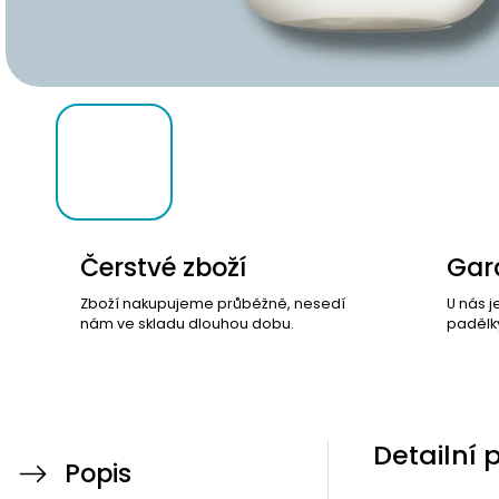
Čerstvé zboží
Gara
Zboží nakupujeme průběžně, nesedí
U nás j
nám ve skladu dlouhou dobu.
padělk
Detailní 
Popis