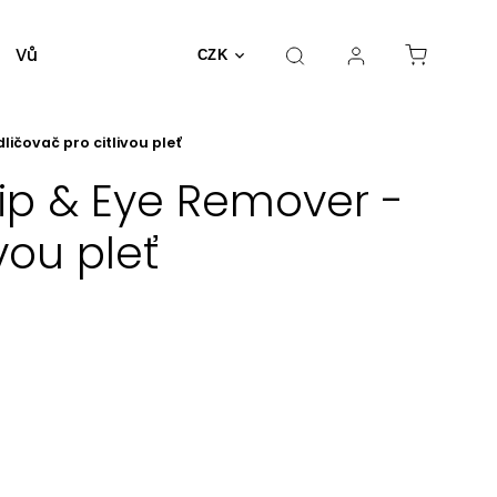
Vůně a parfémy
Dekorativní kosmetika
Nást
CZK
ličovač pro citlivou pleť
Lip & Eye Remover -
vou pleť