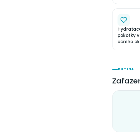
Hydratace 
pokožky v 
očního ok
RUTINA
Zařazen