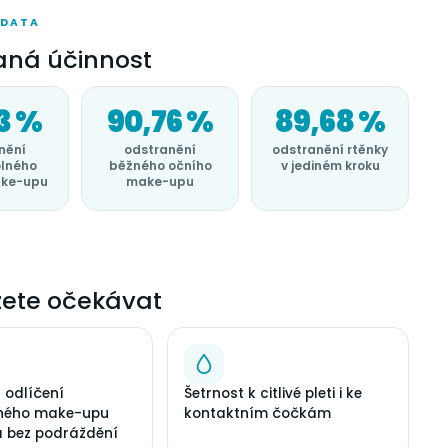
 DATA
aná účinnost
3 %
90,76 %
89,68 %
nění
odstranění
odstranění rtěnky
lného
běžného očního
v jediném kroku
ake-upu
make-upu
ete očekávat
 odlíčení
Šetrnost k citlivé pleti i ke
ného make-upu
kontaktním čočkám
 a bez podráždění