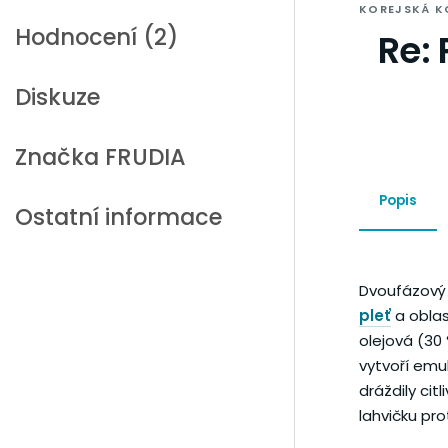
KOREJSKÁ K
Hodnocení (2)
Re:
Diskuze
Značka
FRUDIA
Popis
Ostatní informace
Dvoufázový 
pleť
a oblas
olejová (30 
vytvoří emu
dráždily ci
lahvičku pro