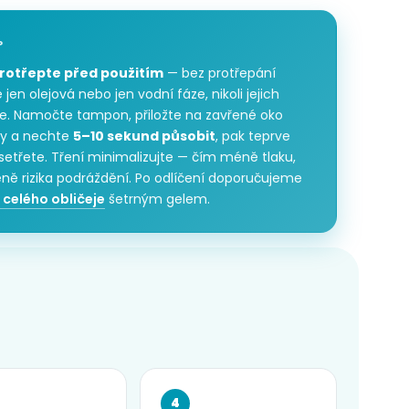
P
rotřepte před použitím
— bez protřepání
 jen olejová nebo jen vodní fáze, nikoli jejich
ie. Namočte tampon, přiložte na zavřené oko
ty a nechte
5–10 sekund působit
, pak teprve
etřete. Tření minimalizujte — čím méně tlaku,
ně rizika podráždění. Po odlíčení doporučujeme
 celého obličeje
šetrným gelem.
4