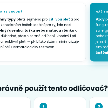
O JE VHODNÝ
NÁŠ TI
hny typy pleti
, zejména pro
citlivou pleť
a pro
Vždy p
 kontaktních čoček. Ideální pro ty, kdo nosí
funguje
lný řasenku, tužku nebo matnou rtěnku
a
synerg
 důkladné, přesto šetrné odlíčení. Vhodný i při
nebo r
a reaktivní pleti — pH blízko slzám minimalizuje
jemně s
ní očí. Dermatologicky testován.
tím mé
čistění
právně použít tento odličovač?
2
3