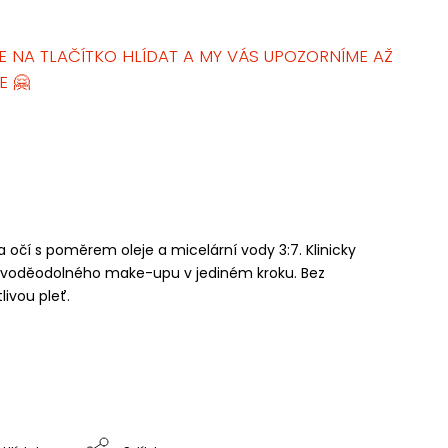
E NA TLAČÍTKO HLÍDAT A MY VÁS UPOZORNÍME AŽ
E 🤗
 očí s poměrem oleje a micelární vody 3:7. Klinicky
% voděodolného make-upu v jediném kroku. Bez
livou pleť.