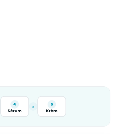
4
5
›
Sérum
Krém