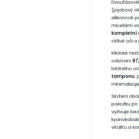
Dvoufázové s
(jojobový o
silikonové 
micelární v
kompletní 
citlivé oči a
Klinické tes
odstraní
97
běžného oč
tamponu
.
minimalizuje
Složení oboh
pokožku po 
vyživuje be
kyanokobal
vitalitu a k