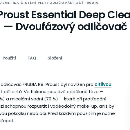
OSMETIKA
·
ČISTĚNÍ PLETI
·
ODLIČOVÁNÍ OČÍ
·
FRUDIA
 Proust Essential Deep Cle
— Dvoufázový odličovač p
Použití
FAQ
Složení
odličovač FRUDIA Re: Proust byl navržen pro
citlivou
t očí a rtů. Ve flakonu jsou dvě oddělené fáze —
%) a micelární vodní (70 %) — které při protřepání
lzi schopnou rozpustit i voděodolný make-up, aniž by
tlivou pokožku nebo oči. Před každým použitím je nutné
třepat.