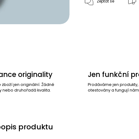
Zeptat se
nce originality
Jen funkční p
e zboží jen originální. Žádné
Prodáváme jen produkty
y nebo druhořadá kvalita.
otestovány a fungují nám
popis produktu