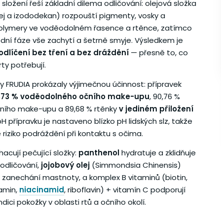
ložení řeší základní dilema odličování: olejová složka
lej a izododekan) rozpouští pigmenty, vosky a
polymery ve voděodolném řasence a rtěnce, zatímco
odní fáze vše zachytí a šetrně smyje. Výsledkem je
odlíčení bez tření a bez dráždění
— přesně to, co
 rty potřebují.
ty FRUDIA prokázaly výjimečnou účinnost: přípravek
,73 % voděodolného očního make-upu
, 90,76 %
ního make-upu a 89,68 % rtěnky
v jediném přiložení
 pH přípravku je nastaveno blízko pH lidských slz, takže
 riziko podráždění při kontaktu s očima.
acují pečující složky:
panthenol
hydratuje a zklidňuje
odličování,
jojobový olej
(Simmondsia Chinensis)
z zanechání mastnoty, a komplex B vitaminů (biotin,
amin,
niacinamid
, riboflavin) + vitamín C podporují
ondici pokožky v oblasti rtů a očního okolí.