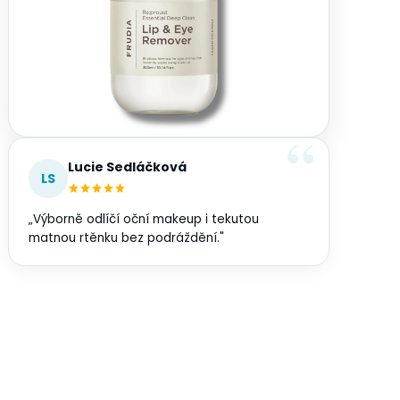
Lucie Sedláčková
LS
„Výborně odlíčí oční makeup i tekutou
matnou rtěnku bez podráždění."