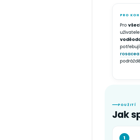
PRO KOH
Pro
všec
uživatele
voděodo
potřebují
rosacea
podráždě
POUŽITÍ
Jak s
1