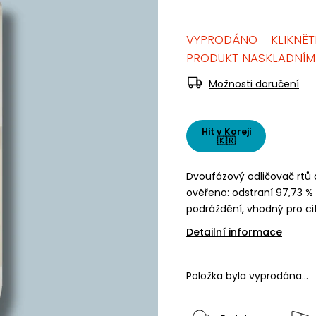
VYPRODÁNO - KLIKNĚT
PRODUKT NASKLADNÍM
Možnosti doručení
Hit v Koreji
🇰🇷
Dvoufázový odličovač rtů a
ověřeno: odstraní 97,73 
podráždění, vhodný pro cit
Detailní informace
Položka byla vyprodána…