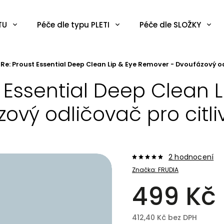
TU
Péče dle typu PLETI
Péče dle SLOŽKY
 Re: Proust Essential Deep Clean Lip & Eye Remover - Dvoufázový od
t Essential Deep Clean 
ový odličovač pro citli
2 hodnocení
Značka:
FRUDIA
499 Kč
412,40 Kč bez DPH