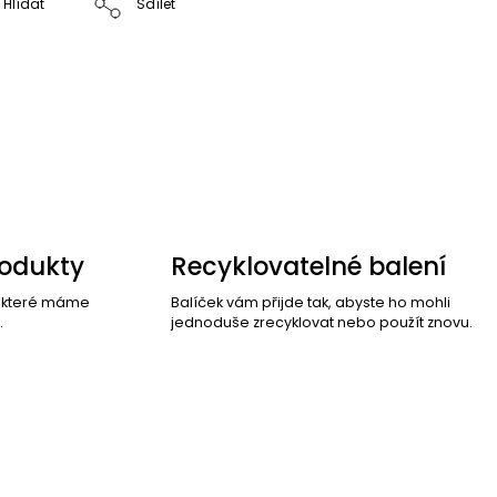
Hlídat
Sdílet
rodukty
Recyklovatelné balení
, které máme
Balíček vám přijde tak, abyste ho mohli
.
jednoduše zrecyklovat nebo použít znovu.