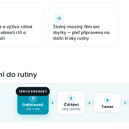
a výživa citlivé
Žádný mastný film ani
oblasti rtů a
zbytky — pleť připravena na
olí
další kroky rutiny
í do rutiny
TENTO PRODUKT
1
2
3
›
›
›
Odličovač
Čištění
Toner
oči + rty
celý obličej