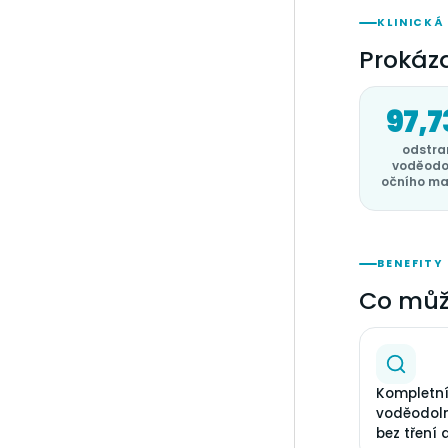
KLINICKÁ
Prokáz
97,7
odstra
voděodo
očního m
BENEFITY
Co můž
Kompletní
voděodol
bez tření