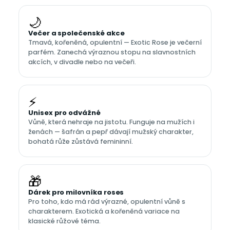
🌙
Večer a společenské akce
Tmavá, kořeněná, opulentní — Exotic Rose je večerní
parfém. Zanechá výraznou stopu na slavnostních
akcích, v divadle nebo na večeři.
⚡
Unisex pro odvážné
Vůně, která nehraje na jistotu. Funguje na mužích i
ženách — šafrán a pepř dávají mužský charakter,
bohatá růže zůstává femininní.
🎁
Dárek pro milovníka roses
Pro toho, kdo má rád výrazné, opulentní vůně s
charakterem. Exotická a kořeněná variace na
klasické růžové téma.