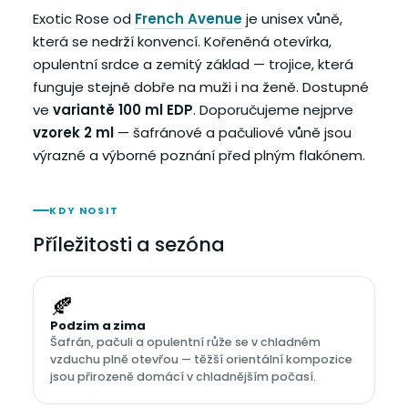
Exotic Rose od
French Avenue
je unisex vůně,
která se nedrží konvencí. Kořeněná otevírka,
opulentní srdce a zemitý základ — trojice, která
funguje stejně dobře na muži i na ženě. Dostupné
ve
variantě 100 ml EDP
. Doporučujeme nejprve
vzorek 2 ml
— šafránové a pačuliové vůně jsou
výrazné a výborné poznání před plným flakónem.
KDY NOSIT
Příležitosti a sezóna
🍂
Podzim a zima
Šafrán, pačuli a opulentní růže se v chladném
vzduchu plně otevřou — těžší orientální kompozice
jsou přirozeně domácí v chladnějším počasí.