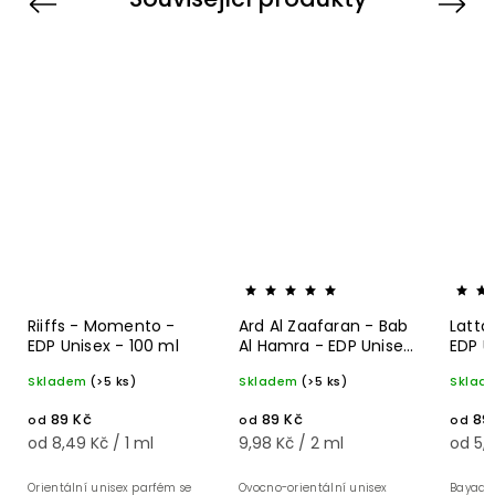
Previous
Next
Riiffs - Momento -
Ard Al Zaafaran - Bab
Latta
EDP Unisex - 100 ml
Al Hamra - EDP Unisex
EDP U
- 100 ml
Skladem
(>5 ks)
Skladem
(>5 ks)
Sklad
89 Kč
89 Kč
89
od
od
od
od 8,49 Kč / 1 ml
9,98 Kč / 2 ml
od 5,9
Orientální unisex parfém se
Ovocno-orientální unisex
Bayaan 