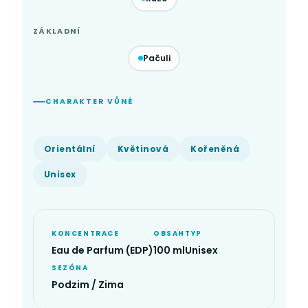
ZÁKLADNÍ
Pačuli
CHARAKTER VŮNĚ
Orientální
Květinová
Kořeněná
Unisex
KONCENTRACE
OBSAH
TYP
Eau de Parfum (EDP)
100 ml
Unisex
SEZÓNA
Podzim / Zima