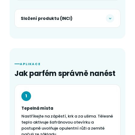
Složení produktu (INCI)
APLIKACE
Jak parfém správně nanést
1
Tepelná místa
Nastříkejte na zápěstí, krk a za ušima. Tělesné
teplo aktivuje šafránovou otevírku a
postupně uvolňuje opulentní růži a zemité
pačuli ze základu.