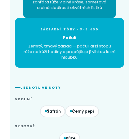
zahřátá růže v plné kráse, sametová
a plná sladkosti okvětních lístků
ZÁKLADNÍ TÓNY · 3–8 HOD
Pačuli
Zemitý, tmavý základ — pačuli drží stopu
růže na kůži hodiny a propůjčuje jí vlhkou lesní
hloubku
JEDNOTLIVÉ NOTY
VRCHNÍ
Šafrán
Černý pepř
SRDCOVÉ
Růže