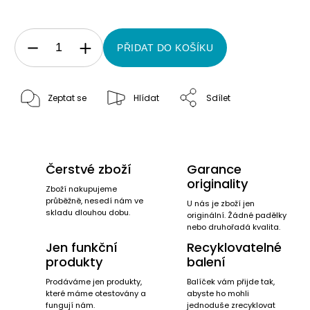
PŘIDAT DO KOŠÍKU
Zeptat se
Hlídat
Sdílet
Čerstvé zboží
Garance
originality
Zboží nakupujeme
průběžně, nesedí nám ve
U nás je zboží jen
skladu dlouhou dobu.
originální. Žádné padělky
nebo druhořadá kvalita.
Jen funkční
Recyklovatelné
produkty
balení
Prodáváme jen produkty,
Balíček vám přijde tak,
které máme otestovány a
abyste ho mohli
fungují nám.
jednoduše zrecyklovat