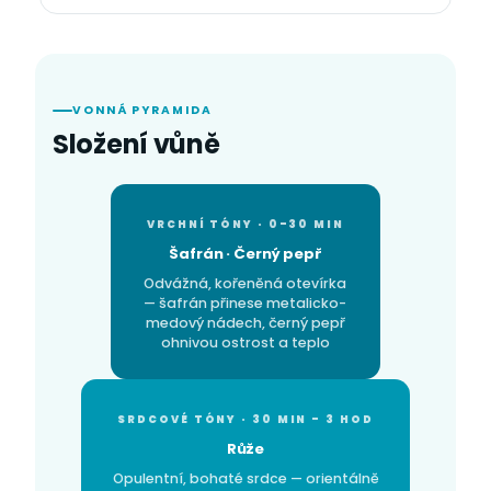
VONNÁ PYRAMIDA
Složení vůně
VRCHNÍ TÓNY · 0–30 MIN
Šafrán · Černý pepř
Odvážná, kořeněná otevírka
— šafrán přinese metalicko-
medový nádech, černý pepř
ohnivou ostrost a teplo
SRDCOVÉ TÓNY · 30 MIN – 3 HOD
Růže
Opulentní, bohaté srdce — orientálně