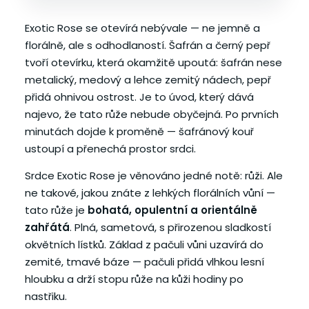
Exotic Rose se otevírá nebývale — ne jemně a
florálně, ale s odhodlaností. Šafrán a černý pepř
tvoří otevírku, která okamžitě upoutá: šafrán nese
metalický, medový a lehce zemitý nádech, pepř
přidá ohnivou ostrost. Je to úvod, který dává
najevo, že tato růže nebude obyčejná. Po prvních
minutách dojde k proměně — šafránový kouř
ustoupí a přenechá prostor srdci.
Srdce Exotic Rose je věnováno jedné notě: růži. Ale
ne takové, jakou znáte z lehkých florálních vůní —
tato růže je
bohatá, opulentní a orientálně
zahřátá
. Plná, sametová, s přirozenou sladkostí
okvětních lístků. Základ z pačuli vůni uzavírá do
zemité, tmavé báze — pačuli přidá vlhkou lesní
hloubku a drží stopu růže na kůži hodiny po
nastřiku.