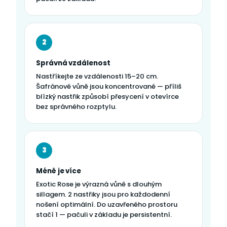
2
Správná vzdálenost
Nastříkejte ze vzdálenosti 15–20 cm.
Šafránové vůně jsou koncentrované — příliš
blízký nastřik způsobí přesycení v otevírce
bez správného rozptylu.
3
Méně je více
Exotic Rose je výrazná vůně s dlouhým
sillagem. 2 nastřiky jsou pro každodenní
nošení optimální. Do uzavřeného prostoru
stačí 1 — pačuli v základu je persistentní.