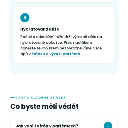
4
Hydratovaná kůže
Pačuli a orientální růže drží výrazně déle na
hydratované pokožce. Před nastřikem
naneste tělový krém bez výrazné vůně. Více
tipů v
článku o výdrži parfémů
.
ČASTO KLADENÉ OTÁZKY
Co byste měli vědět
Jak voní šafrán v parfémech?