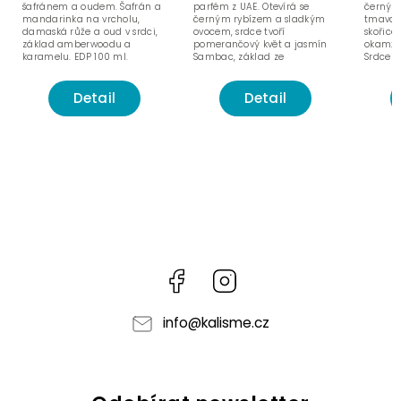
šafránem a oudem. Šafrán a
parfém z UAE. Otevírá se
černý r
mandarinka na vrcholu,
černým rybízem a sladkým
tmavou 
damaská růže a oud v srdci,
ovocem, srdce tvoří
skořice
základ amberwoodu a
pomerančový květ a jasmín
okamžit
karamelu. EDP 100 ml.
Sambac, základ ze
Srdce p
santalového dřeva, pačuli a
vanilky.
Detail
Detail
Facebook
Instagram
info
@
kalisme.cz