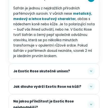
Šafrán je jednou z nejdražších přírodních
parfémových surovin. V vůních nese
metalický,
medový a lehce kouřový charakter
, občas s
nádechem koně nebo kůže. Je to polarizující nota
— buď vás ihned uchvátí, nebo ne. V Exotic Rose
tvoří šafrán a černý pepř společně odvážnou
otevírku, která se po několika minutách
transformuje v opulentní růžové srdce. Pokud
šafrán v parfémech dosud neznáte, vzorek 2 ml
je ideálním prvním krokem.
Je Exotic Rose skutečně unisex?
Jak dlouho vydrží Exotic Rose na kůži?
Na jakou příležitost je Exotic Rose
nejvhodnější?