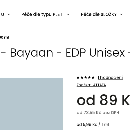
TU
Péče dle typu PLETI
Péče dle SLOŽKY
00 ml
 - Bayaan - EDP Unisex 
1 hodnocení
Značka:
LATTAFA
od
89 
od
73,55 Kč
bez DPH
od 5,99 Kč / 1 ml