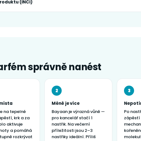
roduktu (INCI)
arfém správně nanést
2
3
místa
Méně je více
Nepotír
te na tepelné
Bayaan je výrazná vůně —
Po nastř
pěstí, krk a za
pro kancelář stačí 1
zápěstí
lo aktivuje
nastřik. Na večerní
mechani
 noty a pomáhá
příležitosti jsou 2–3
kořeněn
stupně rozkrývat
nastřiky ideální. Příliš
molekuly