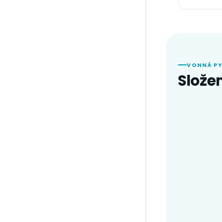
VONNÁ P
Slože