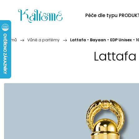
Péče dle typu PRODUK
Domů
/
Vůně a parfémy
/
Lattafa - Bayaan - EDP Unisex - 1
Lattafa