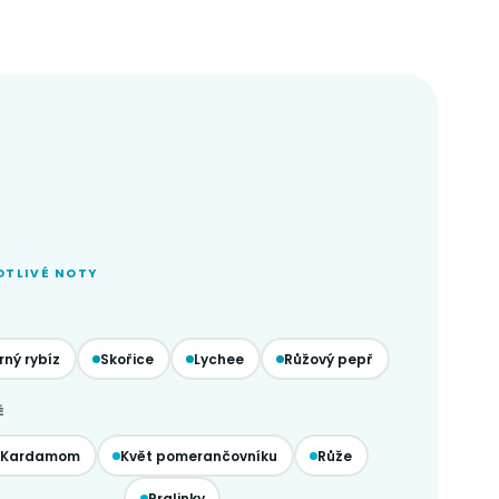
OTLIVÉ NOTY
rný rybíz
Skořice
Lychee
Růžový pepř
É
Kardamom
Květ pomerančovníku
Růže
Pralinky