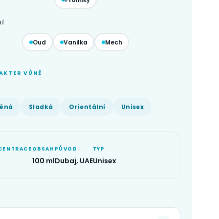
NÍ
Oud
Vanilka
Mech
AKTER VŮNĚ
něná
Sladká
Orientální
Unisex
CENTRACE
OBSAH
PŮVOD
TYP
100 ml
Dubaj, UAE
Unisex