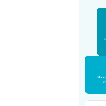
Hlubo
c