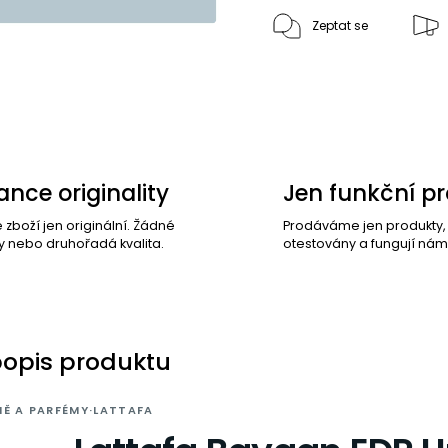
Zeptat se
nce originality
Jen funkční p
e zboží jen originální. Žádné
Prodáváme jen produkty
y nebo druhořadá kvalita.
otestovány a fungují nám
popis produktu
Ě A PARFÉMY
·
LATTAFA