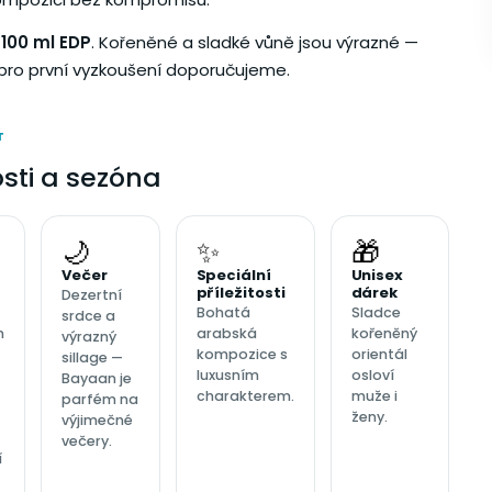
ě
100 ml EDP
. Kořeněné a sladké vůně jsou výrazné —
 pro první vyzkoušení doporučujeme.
T
tosti a sezóna
🌙
✨
🎁
Večer
Speciální
Unisex
příležitosti
dárek
Dezertní
Bohatá
Sladce
srdce a
m
arabská
kořeněný
výrazný
kompozice s
orientál
sillage —
luxusním
osloví
Bayaan je
charakterem.
muže i
parfém na
ženy.
výjimečné
večery.
í