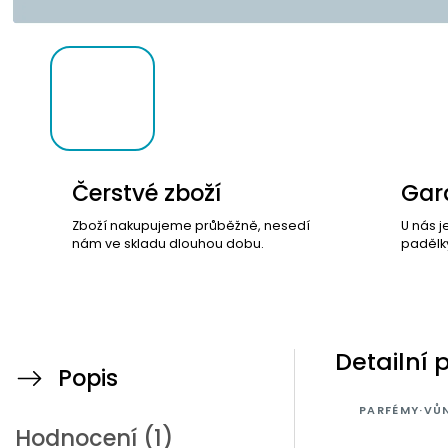
Čerstvé zboží
Gara
Zboží nakupujeme průběžně, nesedí
U nás j
nám ve skladu dlouhou dobu.
padělk
Detailní 
Popis
PARFÉMY
·
VŮN
Hodnocení (1)