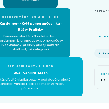
ZÁKLAD
SRDCOVÉ TÓNY · 30 MIN – 2 HOD
Kardamom · Květ pomerančovníku ·
Růže · Pralinky
Kořeněné, sladké a florální srdce —
CHAR
kardamom je aromatický, pomerančový
květ vzdušný, pralinky přidají dezertní
sladkost, růže eleganci
Koře
ZÁKLADNÍ TÓNY · 2–8 HOD
Oud · Vanilka · Mech
KON
ká, dřevitě sladká báze — oud dodá arabský
EDP
harakter, vanilka sladkost, mech zemitou
přirozenost