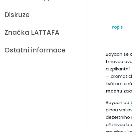
Diskuze
Popis
Značka
LATTAFA
Ostatní informace
Bayaan se 
tmavou ovo
a zpikantní
— aromatic
květem a rů
mechu
zako
Bayaan od
plnou vrste
dezertního 
příznivce b
smyslnou k