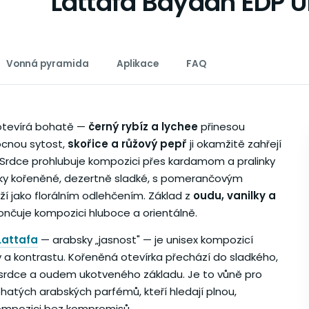
Lattafa Bayaan EDP U
Vonná pyramida
Aplikace
FAQ
otevírá bohatě —
černý rybíz a lychee
přinesou
cnou sytost,
skořice a růžový pepř
ji okamžitě zahřejí
. Srdce prohlubuje kompozici přes kardamom a pralinky
ky kořeněné, dezertně sladké, s pomerančovým
ží jako florálním odlehčením. Základ z
oudu, vanilky a
nčuje kompozici hluboce a orientálně.
Lattafa
— arabsky „jasnost" — je unisex kompozicí
v a kontrastu. Kořeněná otevírka přechází do sladkého,
srdce a oudem ukotveného základu. Je to vůně pro
ohatých arabských parfémů, kteří hledají plnou,
ompozici bez kompromisů.