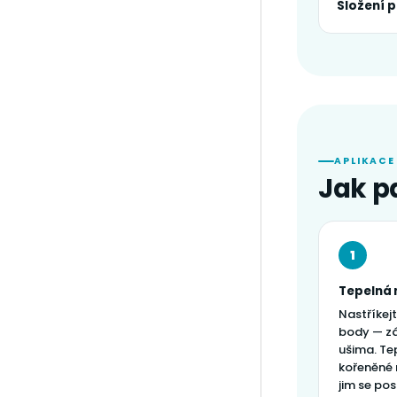
Složení p
APLIKACE
Jak p
1
Tepelná 
Nastříkej
body — zá
ušima. Tep
kořeněné
jim se po