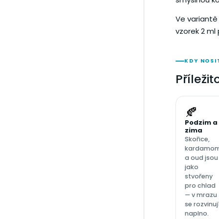
Ve variant
vzorek 2 ml
KDY NOSI
Příleži
🍂
Podzim a
zima
Skořice,
kardamo
a oud jsou
jako
stvořeny
pro chlad
— v mrazu
se rozvinuj
naplno.