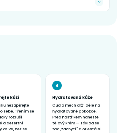
4
ejte kůži
Hydratovaná kůže
iku nezapírejte
Oud a mech drží déle na
 o sebe. Třením se
hydratované pokožce.
cky rozruší
Před nastřikem naneste
é a dezertní
tělový krém — základ se
 dříve, než se
tak „zachytí" a orientální