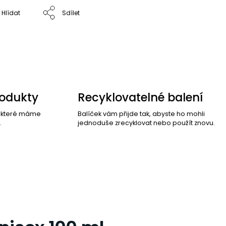
Hlídat
Sdílet
rodukty
Recyklovatelné balení
, které máme
Balíček vám přijde tak, abyste ho mohli
.
jednoduše zrecyklovat nebo použít znovu.