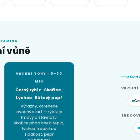
YRAMIDA
ní vůně
VRCHNÍ TÓNY · 0–30
JEDN
MIN
VRCHNÍ
Černý rybíz · Skořice ·
Lychee · Růžový pepř
Če
Výrazný, kořeněně
ovocný start — rybíz je
SRDCOV
tmavý a šťavnatý,
skořice přidá hned teplo,
lychee tropickou
sladkost, pepř
pikantnost