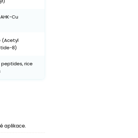
yl)
 AHK-Cu
e (Acetyl
tide-8)
peptides, rice
s
é aplikace.