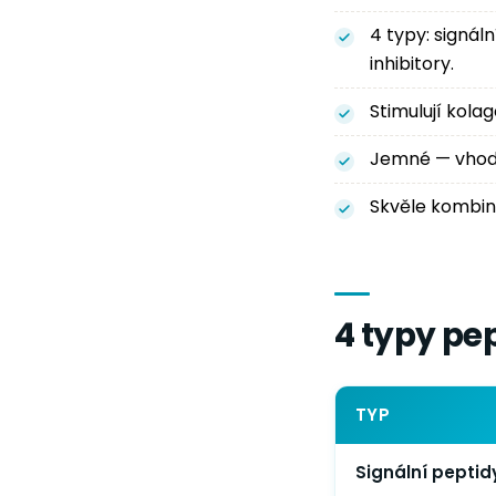
4 typy: signál
inhibitory.
Stimulují kolag
Jemné — vhodné
Skvěle kombinu
4 typy pep
TYP
Signální peptid