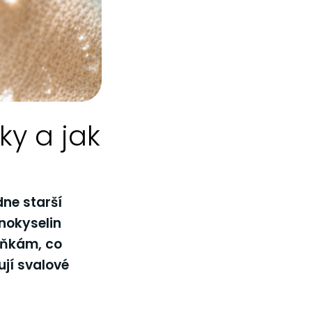
ky a jak
dne starší
nokyselin
buňkám, co
ují svalové