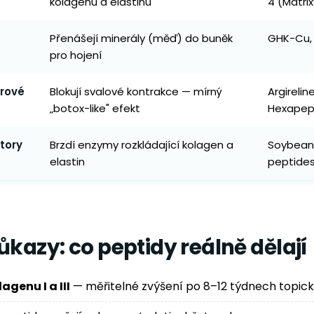
kolagenu a elastinu
4 (Matrix
Přenášejí minerály (měď) do buněk
GHK-Cu,
pro hojení
rové
Blokují svalové kontrakce — mírný
Argirelin
„botox-like" efekt
Hexapep
tory
Brzdí enzymy rozkládající kolagen a
Soybean 
elastin
peptide
ůkazy: co peptidy reálně dělají
agenu I a III
— měřitelné zvýšení po 8–12 týdnech topick