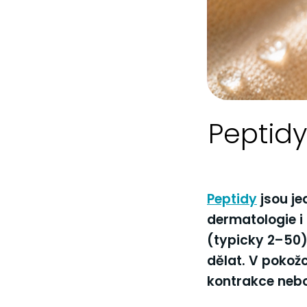
Peptidy
Peptidy
jsou je
dermatologie i
(typicky 2–50),
dělat. V pokožc
kontrakce nebo