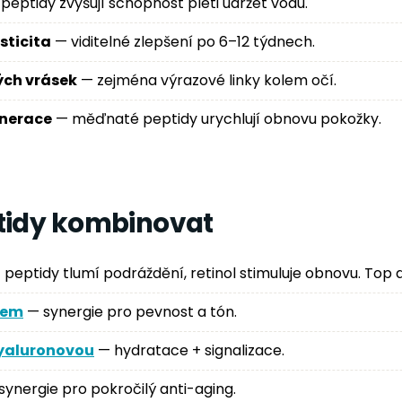
peptidy zvyšují schopnost pleti udržet vodu.
sticita
— viditelné zlepšení po 6–12 týdnech.
ých vrásek
— zejména výrazové linky kolem očí.
enerace
— měďnaté peptidy urychlují obnovu pokožky.
tidy kombinovat
peptidy tlumí podráždění, retinol stimuluje obnovu. Top d
dem
— synergie pro pevnost a tón.
hyaluronovou
— hydratace + signalizace.
ynergie pro pokročilý anti-aging.