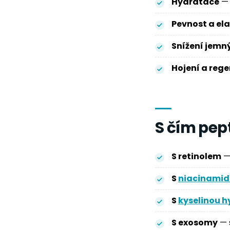
Hydratace
— 
Pevnost a ela
Snížení jemn
Hojení a reg
S čím pep
S retinolem
— 
S
niacinami
S
kyselinou 
S exosomy
— s