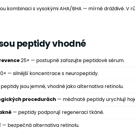
ou kombinaci s vysokými AHA/BHA — mírně dráždivé. V rů
jsou peptidy vhodné
revence
25+ — postupně zařazujte peptidové sérum.
0+ — silnější koncentrace s neuropeptidy.
peptidy jsou jemné, vhodné jako alternativa retinolu.
ogických procedurách
— měďnaté peptidy urychlují hoj
akné
— peptidy podporují regeneraci tkáně.
í
— bezpečná alternativa retinolu.