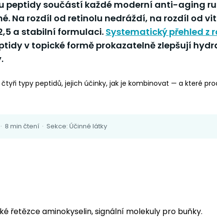
u peptidy součástí každé moderní anti-aging rut
né
. Na rozdíl od retinolu nedráždí, na rozdíl od v
,5 a stabilní formulaci.
Systematický přehled z 
ptidy v topické formě prokazatelně zlepšují hydra
.
čtyři typy peptidů, jejich účinky, jak je kombinovat — a které pr
· 8 min čtení · Sekce: Účinné látky
ké řetězce aminokyselin, signální molekuly pro buňky.