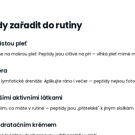
y zařadit do rutiny
čistou pleť
ne na mokrou pleť. Peptidy jsou citlivé na pH — vlhká pleť mírně mě
éra
lymfatické drenáže. Aplikujte ráno i večer — peptidy nejsou fotos
lšími aktivními látkami
ím, co máte v rutině — peptidy jsou „přátelské" k jiným složkám.
ydratačním krémem