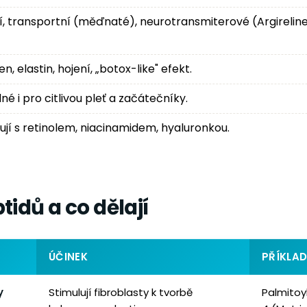
ní, transportní (měďnaté), neurotransmiterové (Argireli
en, elastin, hojení, „botox-like" efekt.
 i pro citlivou pleť a začátečníky.
jí s retinolem, niacinamidem, hyaluronkou.
tidů a co dělají
ÚČINEK
PŘÍKLA
y
Stimulují fibroblasty k tvorbě
Palmitoy