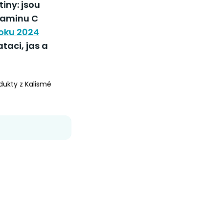
iny: jsou
itaminu C
roku 2024
taci, jas a
odukty z Kalismé