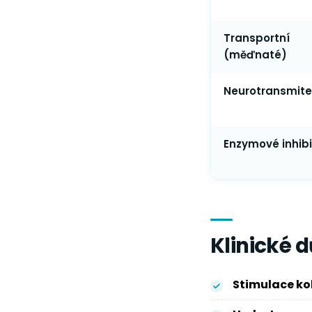
Transportní
(měďnaté)
Neurotransmite
Enzymové inhibi
Klinické d
Stimulace kol