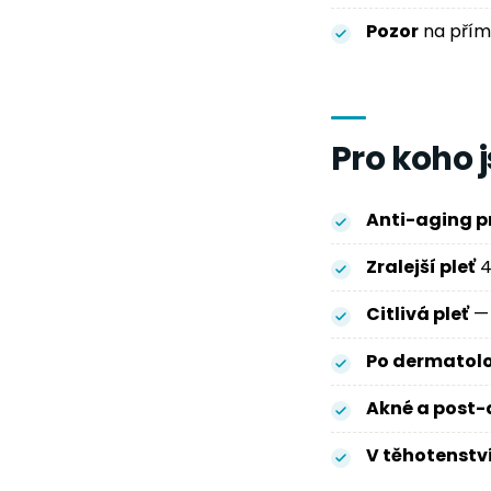
Pozor
na přím
Pro koho 
Anti-aging p
Zralejší pleť
4
Citlivá pleť
— 
Po dermatol
Akné a post-
V těhotenstv