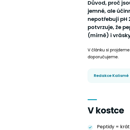
Důvod, proč jso
jemné, ale účin
nepotřebují pH 2
potvrzuje, že pe
(mírně) i vrásky
V článku si projdeme 
doporučujeme.
Redakce Kalismé
V kostce
Peptidy = krát