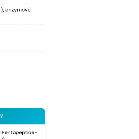
ne), enzymové
DY
l Pentapeptide-