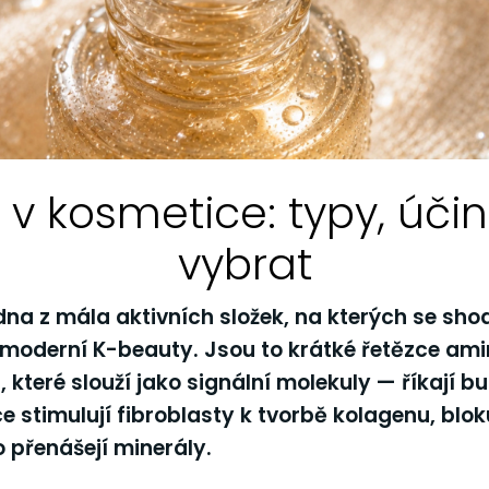
 v kosmetice: typy, účin
vybrat
dna z mála aktivních složek, na kterých se sho
 moderní K-beauty. Jsou to
krátké řetězce ami
 které slouží jako signální molekuly — říkají 
e stimulují fibroblasty k tvorbě kolagenu, blok
 přenášejí minerály.