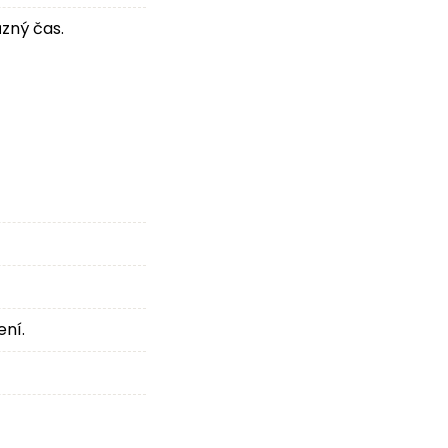
zný čas.
ení.