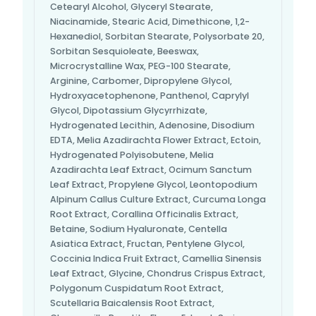
Cetearyl Alcohol, Glyceryl Stearate,
Niacinamide, Stearic Acid, Dimethicone, 1,2-
Hexanediol, Sorbitan Stearate, Polysorbate 20,
Sorbitan Sesquioleate, Beeswax,
Microcrystalline Wax, PEG-100 Stearate,
Arginine, Carbomer, Dipropylene Glycol,
Hydroxyacetophenone, Panthenol, Caprylyl
Glycol, Dipotassium Glycyrrhizate,
Hydrogenated Lecithin, Adenosine, Disodium
EDTA, Melia Azadirachta Flower Extract, Ectoin,
Hydrogenated Polyisobutene, Melia
Azadirachta Leaf Extract, Ocimum Sanctum
Leaf Extract, Propylene Glycol, Leontopodium
Alpinum Callus Culture Extract, Curcuma Longa
Root Extract, Corallina Officinalis Extract,
Betaine, Sodium Hyaluronate, Centella
Asiatica Extract, Fructan, Pentylene Glycol,
Coccinia Indica Fruit Extract, Camellia Sinensis
Leaf Extract, Glycine, Chondrus Crispus Extract,
Polygonum Cuspidatum Root Extract,
Scutellaria Baicalensis Root Extract,