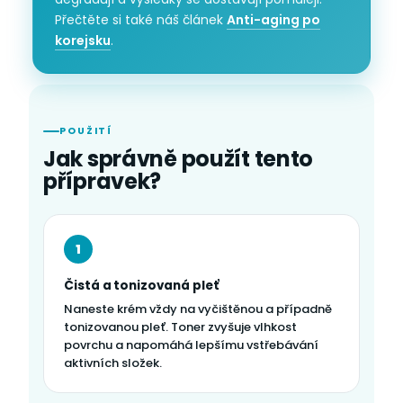
Přečtěte si také náš článek
Anti-aging po
korejsku
.
POUŽITÍ
Jak správně použít tento
přípravek?
1
Čistá a tonizovaná pleť
Naneste krém vždy na vyčištěnou a případně
tonizovanou pleť. Toner zvyšuje vlhkost
povrchu a napomáhá lepšímu vstřebávání
aktivních složek.