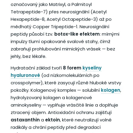
označovaný jako Matrixyl, a Palmitoyl
Tetrapeptide-7) přes neurosignální (Acetyl
Hexapeptide-8, Acetyl Octapeptide-3) až po
měďnatý Copper Tripeptide-1. Neurosignální
peptidy působí tzv.
botox-like efektem
: mírnými
impulzy tlumí opakované svalové stahy, čímž
zabraňují prohlubování mimických vrásek — bez
jehly, bez lékaře.
Hydratační základ tvoří
8 forem
kyseliny
hyaluronové
(od nízkomolekulárních po
crosspolymer), které zasycují různě hluboké vrstvy
pokožky. Kolagenový komplex — solubilní
kolagen
,
hydrolyzovaný kolagen a kolagenové
aminokyseliny — vyplňuje vrásčité linie a doplňuje
ztracený objem. Antioxidační ochranu zajišťují
astaxanthin
a
ektoin
, které neutralizují volné
radikály a chrání peptidy před degradací