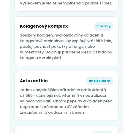
Výsledkem je viditelně vyplněná a pružnější pleť.
Kolagenový komplex
3 formy
Solubilní kolagen, hydrolyzovaný kolagen a
kolagenové aminokyseliny vyplňují vrásčité linie,
posilují pevnost pokožky a fungují jako
humektanty. Doplňují přirozeně klesající hladinu
kolagenu v zralé pleti.
Astaxanthin
antioxidant
Jeden z nejsilnějších přírodních antioxidantů —
až 550× účinnější než vitamín E v neutralizaci
volných radikálů. Chrání peptidy a kolagen před
degradací způsobenou UV zářením,
znečištěním a oxidačním stresem.