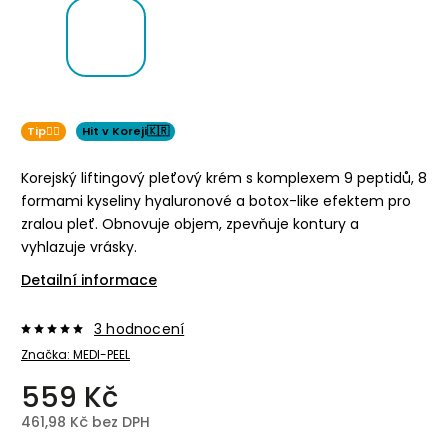
Tip👌🏻
Hit v Koreji🇰🇷
Korejský liftingový pleťový krém s komplexem 9 peptidů, 8
formami kyseliny hyaluronové a botox-like efektem pro
zralou pleť. Obnovuje objem, zpevňuje kontury a
vyhlazuje vrásky.
Detailní informace
3 hodnocení
Značka:
MEDI-PEEL
559 Kč
461,98 Kč bez DPH