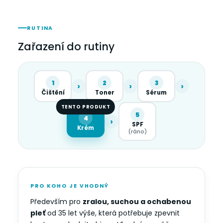
RUTINA
Zařazení do rutiny
1
2
3
›
›
›
Čištění
Toner
Sérum
TENTO PRODUKT
5
4
›
SPF
Krém
(ráno)
PRO KOHO JE VHODNÝ
Především pro
zralou, suchou a ochabenou
pleť
od 35 let výše, která potřebuje zpevnit