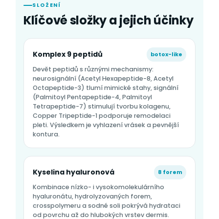
SLOŽENÍ
Klíčové složky a jejich účinky
Komplex 9 peptidů
botox-like
Devět peptidů s různými mechanismy:
neurosignální (Acetyl Hexapeptide-8, Acetyl
Octapeptide-3) tlumí mimické stahy, signální
(Palmitoyl Pentapeptide-4, Palmitoyl
Tetrapeptide-7) stimulují tvorbu kolagenu,
Copper Tripeptide-1 podporuje remodelaci
pleti. Výsledkem je vyhlazení vrásek a pevnější
kontura.
Kyselina hyaluronová
8 forem
Kombinace nízko- i vysokomolekulárního
hyaluronátu, hydrolyzovaných forem,
crosspolymeru a sodné soli pokrývá hydrataci
od povrchu až do hlubokých vrstev dermis.