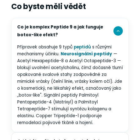
Co byste měli vědět
Co je komplex Peptide 9 a jak funguje
botox-like efekt?
Přípravek obsahuje 9 typů
peptidů
s různými
mechanismy účinku.
Neurosignální peptidy
—
Acetyl Hexapeptide-8 a Acetyl Octapeptide-3 —
blokují uvolnění acetylcholinu, čímž dočasně tlumí
opakované svalové stahy zodpovědné za
mimické vrásky (čelní linie, vrásky kolem očí). Jde
o kosmetický, ne lékařský efekt, označovaný jako
„botox-like". Signální peptidy Palmitoyl
Pentapeptide-4 (Matrixyl) a Palmitoyl
Tetrapeptide-7 stimulují syntézu kolagenu a
elastinu. Copper Tripeptide-1 podporuje
remodelaci pojivové tkáně a hojení.