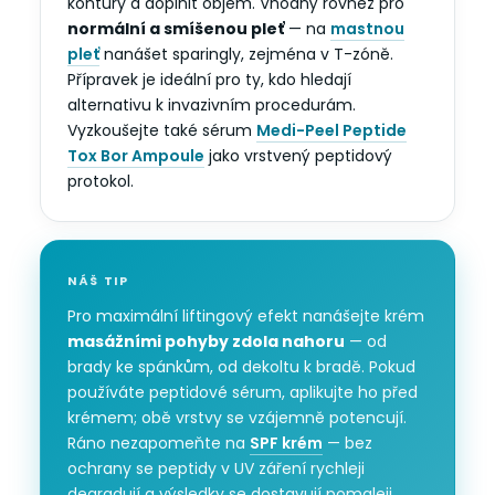
kontury a doplnit objem. Vhodný rovněž pro
normální a smíšenou pleť
— na
mastnou
pleť
nanášet sparingly, zejména v T-zóně.
Přípravek je ideální pro ty, kdo hledají
alternativu k invazivním procedurám.
Vyzkoušejte také sérum
Medi-Peel Peptide
Tox Bor Ampoule
jako vrstvený peptidový
protokol.
NÁŠ TIP
Pro maximální liftingový efekt nanášejte krém
masážními pohyby zdola nahoru
— od
brady ke spánkům, od dekoltu k bradě. Pokud
používáte peptidové sérum, aplikujte ho před
krémem; obě vrstvy se vzájemně potencují.
Ráno nezapomeňte na
SPF krém
— bez
ochrany se peptidy v UV záření rychleji
degradují a výsledky se dostavují pomaleji.