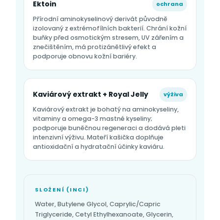
Ektoin
ochrana
Přírodní aminokyselinový derivát původně
izolovaný z extrémofílních bakterií. Chrání kožní
buňky před osmotickým stresem, UV zářením a
znečištěním, má protizánětlivý efekt a
podporuje obnovu kožní bariéry.
Kaviárový extrakt + Royal Jelly
výživa
Kaviárový extrakt je bohatý na aminokyseliny,
vitaminy a omega-3 mastné kyseliny;
podporuje buněčnou regeneraci a dodává pleti
intenzivní výživu. Mateří kašička doplňuje
antioxidační a hydratační účinky kaviáru.
SLOŽENÍ (INCI)
Water, Butylene Glycol, Caprylic/Capric
Triglyceride, Cetyl Ethylhexanoate, Glycerin,