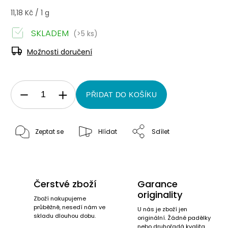
11,18 Kč / 1 g
SKLADEM
(>5 ks)
Možnosti doručení
PŘIDAT DO KOŠÍKU
Zeptat se
Hlídat
Sdílet
Čerstvé zboží
Garance
originality
Zboží nakupujeme
průběžně, nesedí nám ve
U nás je zboží jen
skladu dlouhou dobu.
originální. Žádné padělky
nebo druhořadá kvalita.