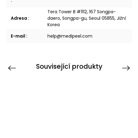
:
Tera Tower B #1112, 167 Songpa-
Adresa
:
daero, Songpa-gu, Seoul 05855, Jižní
Korea
E-mail
:
help@medipeel.com
Související produkty
Previous
Next