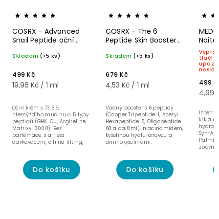
COSRX - Advanced
COSRX - The 6
MEDI-
Snail Peptide oční
Peptide Skin Booster
Naite
krém - 25 ml
pleťové sérum - 150
Crea
Vyprod
Skladem
(>5 ks)
Skladem
(>5 ks)
ml
Pepti
tlačít
upozo
a dek
naskla
499 Kč
679 Kč
499 K
19,96 Kč / 1 ml
4,53 Kč / 1 ml
4,99 K
Oční krém s 73,6 %
Vodný booster s 6 peptidy
Intenzi
hlemýžďího mucinu a 5 typy
(Copper Tripeptide-1, Acetyl
krk a d
peptidů (GHK-Cu, Argireline,
Hexapeptide-8, Oligopeptide-
hydrol
Matrixyl 3000). Bez
68 a dalšími), niacinamidem,
Syn-Ak
parfémace, s airless
kyselinou hyaluronovou a
Palmito
dávkovačem, cílí na lifting,
aminokyselinami.
zpevněn
tmavé kruhy a jemné linky.
Do košíku
Do košíku