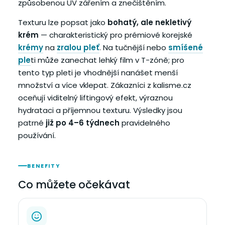
způsobenou UV zářením a znečištěním.
Texturu lze popsat jako
bohatý, ale nekletivý
krém
— charakteristický pro prémiové korejské
krémy
na
zralou pleť
. Na tučnější nebo
smíšené
ple
ti může zanechat lehký film v T-zóně; pro
tento typ pleti je vhodnější nanášet menší
množství a více vklepat. Zákazníci z kalisme.cz
oceňují viditelný liftingový efekt, výraznou
hydrataci a příjemnou texturu. Výsledky jsou
patrné
již po 4–6 týdnech
pravidelného
používání.
BENEFITY
Co můžete očekávat