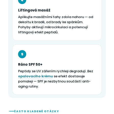
4
Liftingová masáž
Aplikujte masážními tahy zdola nahoru — od
dekoltu k bradě, od brady ke spánkům.
Pohyby aktivují mikrocirkulaci a potencují
liftingový efekt peptidů.
5
Ráno SPF 50+
Peptidy se UV zářením rychleji degradují. Bez
opalovacího krému
se efekt dostavuje
pomaleji — SPF je nezbytnou součástí anti-
aging rutiny.
ČASTO KLADENÉ OTÁZKY