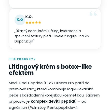
K.O.
K.O
„Úžasný noční krém. Lifting, hydratace a
zpevnění textury pleti. Skvěle funguje i na krk.
Doporučuji!"
O PRODUKTU
Liftingový krém s botox-like
efektem
Medi-Peel Peptide 9 Tox Cream Pro patří do
prémiové řady, která kombinuje logiku lékařské
péče s každodenní korejskou kosmetikou. Jádrem
přípravku je
komplex devíti peptidů
— od
signálních (Palmitoyl Pentapeptide-4,