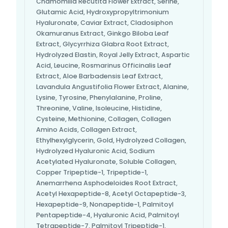
Chamomilla Recutita Flower Extract, Serine,
Glutamic Acid, Hydroxypropyltrimonium
Hyaluronate, Caviar Extract, Cladosiphon
Okamuranus Extract, Ginkgo Biloba Leaf
Extract, Glycyrrhiza Glabra Root Extract,
Hydrolyzed Elastin, Royal Jelly Extract, Aspartic
Acid, Leucine, Rosmarinus Officinalis Leaf
Extract, Aloe Barbadensis Leaf Extract,
Lavandula Angustifolia Flower Extract, Alanine,
Lysine, Tyrosine, Phenylalanine, Proline,
Threonine, Valine, Isoleucine, Histidine,
Cysteine, Methionine, Collagen, Collagen
Amino Acids, Collagen Extract,
Ethylhexylglycerin, Gold, Hydrolyzed Collagen,
Hydrolyzed Hyaluronic Acid, Sodium
Acetylated Hyaluronate, Soluble Collagen,
Copper Tripeptide-1, Tripeptide-1,
Anemarrhena Asphodeloides Root Extract,
Acetyl Hexapeptide-8, Acetyl Octapeptide-3,
Hexapeptide-9, Nonapeptide-1, Palmitoyl
Pentapeptide-4, Hyaluronic Acid, Palmitoyl
Tetrapeptide-7, Palmitoyl Tripeptide-1,