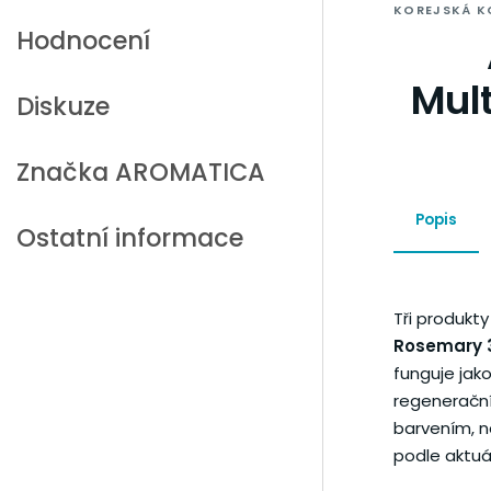
KOREJSKÁ K
Hodnocení
Mul
Diskuze
Značka
AROMATICA
Popis
Ostatní informace
Tři produkty
Rosemary 3
funguje jako
regeneračn
barvením, n
podle aktuá