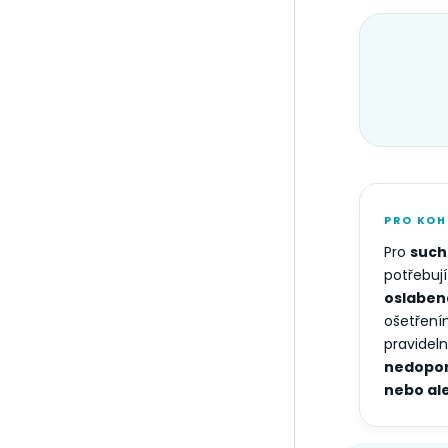
PRO KOH
Pro
such
potřebují
oslaben
ošetřením
pravidel
nedopor
nebo al