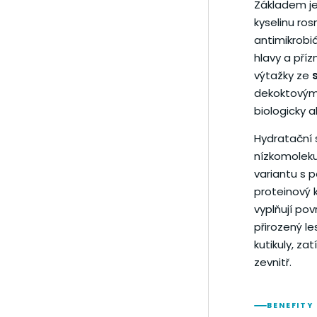
Základem j
kyselinu ros
antimikrobi
hlavy a příz
výtažky ze
dekoktovými
biologicky a
Hydratační 
nízkomoleku
variantu s 
proteinový 
vyplňují po
přirozený le
kutikuly, z
zevnitř.
BENEFITY