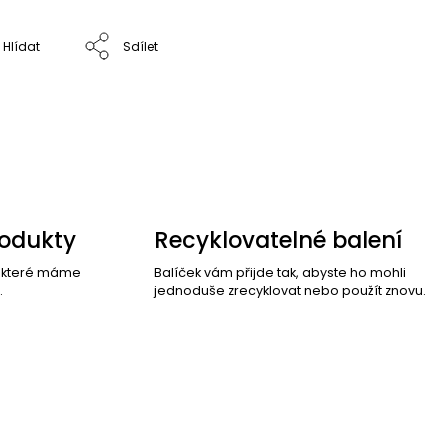
Hlídat
Sdílet
rodukty
Recyklovatelné balení
, které máme
Balíček vám přijde tak, abyste ho mohli
.
jednoduše zrecyklovat nebo použít znovu.