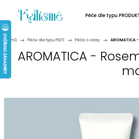
Péče dle typu PRODUK
Domů
/
Péče dle typu PLETI
/
Péče o vlasy
/
AROMATICA - 
AROMATICA - Rosemar
ma