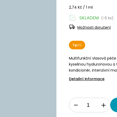
2,74 Kč / 1 ml
SKLADEM
(>5 ks)
Možnosti doručení
Tip👌🏻
Multifunkční vlasová péče
kyselinou hyaluronovou a
kondicionér, intenzivní ma
Detailní informace