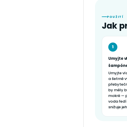
POUŽITÍ
Jak p
1
Umyjte v
šampón
Umyjte v
a šetrně 
přebytečn
by měly bý
mokré — 
voda ředí
snižuje je