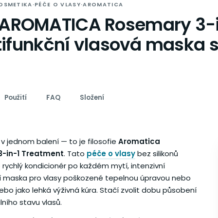
OSMETIKA
·
PÉČE O VLASY
·
AROMATICA
AROMATICA Rosemary 3-i
tifunkční vlasová maska 
Použití
FAQ
Složení
 v jednom balení — to je filosofie
Aromatica
-in-1 Treatment
. Tato
péče o vlasy
bez silikonů
 rychlý kondicionér po každém mytí, intenzivní
í maska pro vlasy poškozené tepelnou úpravou nebo
ebo jako lehká výživná kúra. Stačí zvolit dobu působení
lního stavu vlasů.