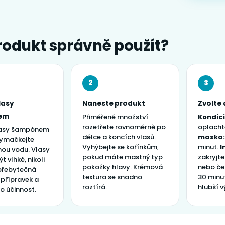
rodukt správně použít?
2
3
lasy
Naneste produkt
Zvolte
em
Přiměřené množství
Kondici
rozetřete rovnoměrně po
oplacht
lasy šampónem
délce a koncích vlasů.
maska:
vymačkejte
Vyhýbejte se kořínkům,
minut.
I
ou vodu. Vlasy
pokud máte mastný typ
zakryjt
t vlhké, nikoli
pokožky hlavy. Krémová
nebo če
přebytečná
textura se snadno
30 minut
 přípravek a
roztírá.
hlubší v
ho účinnost.