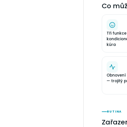
Co můž
Tři funkc
kondicion
kúra
Obnovení 
— trojitý 
RUTINA
Zařazen