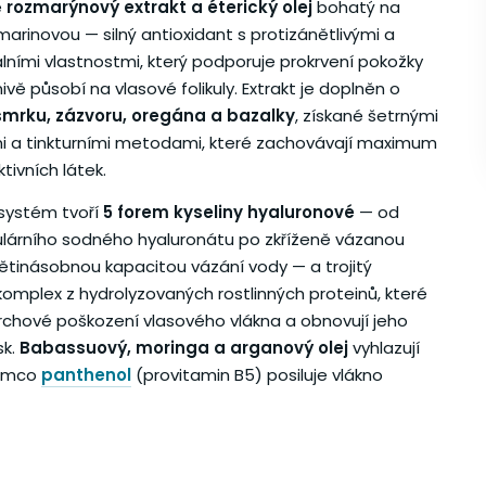
e
rozmarýnový extrakt a éterický olej
bohatý na
marin­ovou — silný antioxidant s protizánětlivými a
álními vlastnostmi, který podporuje prokrvení pokožky
nivě působí na vlasové folikuly. Extrakt je doplněn o
smrku, zázvoru, oregána a bazalky
, získané šetrnými
 a tinkturními metodami, které zachovávají maximum
ktivních látek.
systém tvoří
5 forem kyseliny hyaluronové
— od
lárního sodného hyaluronátu po zkříženě vázanou
pětinásobnou kapacitou vázání vody — a trojitý
komplex z hydrolyzovaných rostlinných proteinů, které
vrchové poškození vlasového vlákna a obnovují jeho
sk.
Babassuový, moringa a arganový olej
vyhlazují
atímco
panthenol
(provitamin B5) posiluje vlákno