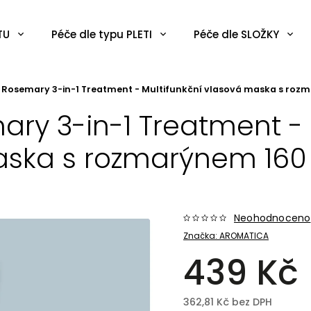
TU
Péče dle typu PLETI
Péče dle SLOŽKY
Rosemary 3-in-1 Treatment - Multifunkční vlasová maska s roz
y 3-in-1 Treatment - 
ska s rozmarýnem 160
Neohodnoceno
Značka:
AROMATICA
439 Kč
362,81 Kč bez DPH