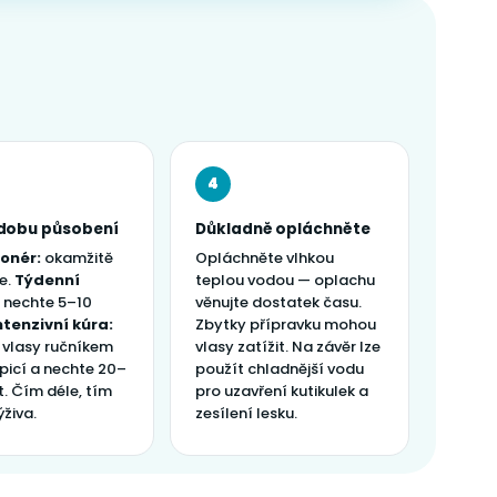
4
 dobu působení
Důkladně opláchněte
onér:
okamžitě
Opláchněte vlhkou
e.
Týdenní
teplou vodou — oplachu
nechte 5–10
věnujte dostatek času.
ntenzivní kúra:
Zbytky přípravku mohou
e vlasy ručníkem
vlasy zatížit. Na závěr lze
picí a nechte 20–
použít chladnější vodu
. Čím déle, tím
pro uzavření kutikulek a
ýživa.
zesílení lesku.