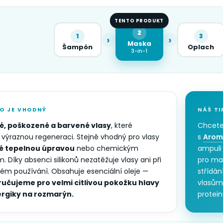
TENTO PRODUKT
2
1
3
›
›
Maska
Šampón
Oplach
3-in-1
O JE VHODNÝ
NÁŠ TI
é, poškozené a barvené vlasy
, které
Chcete
 výraznou regeneraci. Stejně vhodný pro vlasy
s
Arom
é tepelnou úpravou
nebo chemickým
ampuli
. Díky absenci silikonů nezatěžuje vlasy ani při
pro ma
ném používání. Obsahuje esenciální oleje —
střídán
učujeme pro velmi citlivou pokožku hlavy
vlasům 
ergiky na rozmarýn.
protein