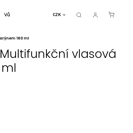
Vůně a parfémy
Dekorativní kosmetika
Nást
CZK
marýnem 160 ml
Multifunkční vlasová
 ml