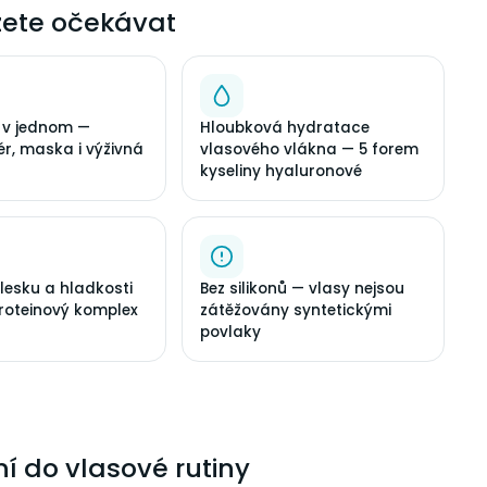
ete očekávat
e v jednom —
Hloubková hydratace
ér, maska i výživná
vlasového vlákna — 5 forem
kyseliny hyaluronové
lesku a hladkosti
Bez silikonů — vlasy nejsou
proteinový komplex
zátěžovány syntetickými
povlaky
í do vlasové rutiny