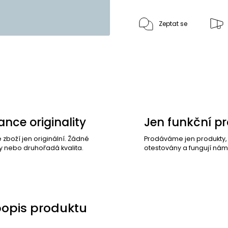
Zeptat se
nce originality
Jen funkční p
e zboží jen originální. Žádné
Prodáváme jen produkty
y nebo druhořadá kvalita.
otestovány a fungují nám
popis produktu