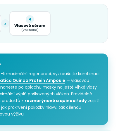
4
›
Vlasové sérum
(volitelně)
P
-li maximální regeneraci, vyzkoušejte kombinaci
atica Quinoa Protein Ampoule
— vlasovou
 naneste po oplachu masky na ještě vlhké vlasy
ximální výplň poškozených vláken. Pravidelné
í produktů z
rozmarýnové a quinoa řady
zajistí
jak prokrvení pokožky hlavy, tak cílenou
ovou výživu.