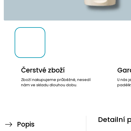
Čerstvé zboží
Gara
Zboží nakupujeme průběžně, nesedí
U nás j
nám ve skladu dlouhou dobu.
padělk
Detailní 
Popis