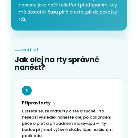
naneste jako noční ošetření před spaním, kdy
má dostatek času plně prostoupit do pokožky
rtů.
POUŽITÍ
Jak olej na rty správně
nanést?
1
Připravte rty
Ujistěte se, že máte rty čisté a suché. Pro
nejlepší výsledek naneste olej po dokončení
péče o pleť a případném make-upu — rty
budou přijímat výživné složky lépe na čistém
podkladu.