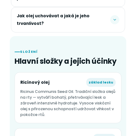
Jak olej uchovávat a jaká je jeho
trvanlivost?
SLOŽENÍ
Hlavní složky a jejich účinky
Ricínový olej
základ lesku
Ricinus Communis Seed Oil. Tradiční složka olejů
na rty — vytváří bohatý, přetrvávající lesk a
zároveň intenzivně hydratuje. Vysoce viskózní
olej s přirozenou schopností udržovat vlhkost v
pokožce rtů.