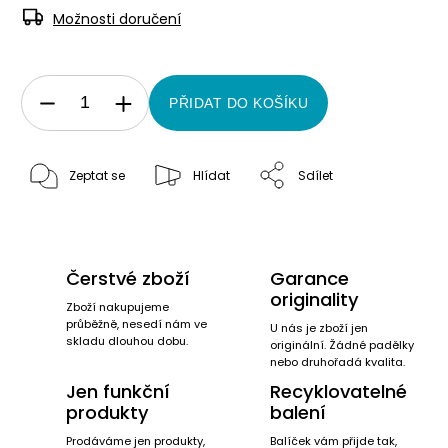
Možnosti doručení
PŘIDAT DO KOŠÍKU
Zeptat se
Hlídat
Sdílet
Čerstvé zboží
Garance
originality
Zboží nakupujeme
průběžně, nesedí nám ve
U nás je zboží jen
skladu dlouhou dobu.
originální. Žádné padělky
nebo druhořadá kvalita.
Jen funkční
Recyklovatelné
produkty
balení
Prodáváme jen produkty,
Balíček vám přijde tak,