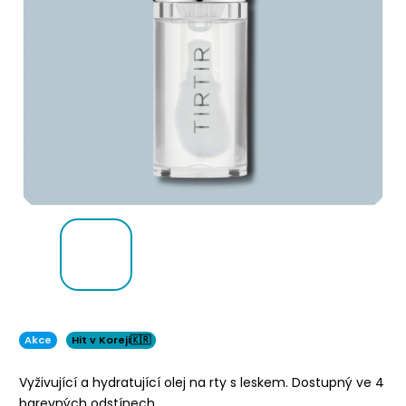
Akce
Hit v Koreji🇰🇷
Vyživující a hydratující olej na rty s leskem. Dostupný ve 4
barevných odstínech.