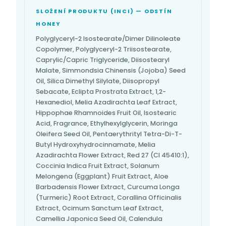
SLOŽENÍ PRODUKTU (INCI) — ODSTÍN
HONEY
Polyglyceryl-2 Isostearate/Dimer Dilinoleate
Copolymer, Polyglyceryl-2 Triisostearate,
Caprylic/Capric Triglyceride, Diisostearyl
Malate, Simmondsia Chinensis (Jojoba) Seed
Oil, Silica Dimethyl Silylate, Diisopropyl
Sebacate, Eclipta Prostrata Extract, 1,2-
Hexanediol, Melia Azadirachta Leaf Extract,
Hippophae Rhamnoides Fruit Oil, Isostearic
Acid, Fragrance, Ethylhexylglycerin, Moringa
Oleifera Seed Oil, Pentaerythrityl Tetra-Di-T-
Butyl Hydroxyhydrocinnamate, Melia
Azadirachta Flower Extract, Red 27 (CI 45410:1),
Coccinia Indica Fruit Extract, Solanum
Melongena (Eggplant) Fruit Extract, Aloe
Barbadensis Flower Extract, Curcuma Longa
(Turmeric) Root Extract, Corallina Officinalis
Extract, Ocimum Sanctum Leaf Extract,
Camellia Japonica Seed Oil, Calendula