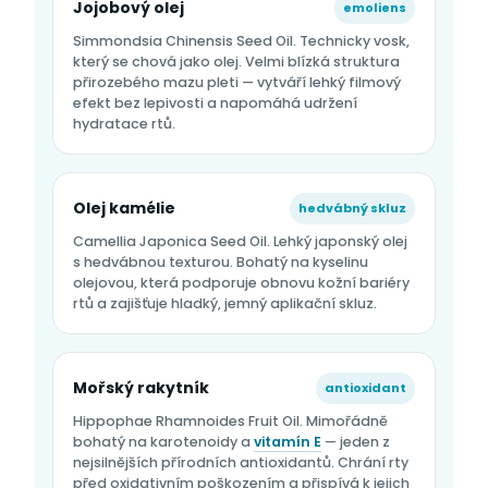
Jojobový olej
emoliens
Simmondsia Chinensis Seed Oil. Technicky vosk,
který se chová jako olej. Velmi blízká struktura
přirozebého mazu pleti — vytváří lehký filmový
efekt bez lepivosti a napomáhá udržení
hydratace rtů.
Olej kamélie
hedvábný skluz
Camellia Japonica Seed Oil. Lehký japonský olej
s hedvábnou texturou. Bohatý na kyselinu
olejovou, která podporuje obnovu kožní bariéry
rtů a zajišťuje hladký, jemný aplikační skluz.
Mořský rakytník
antioxidant
Hippophae Rhamnoides Fruit Oil. Mimořádně
bohatý na karotenoidy a
vitamín E
— jeden z
nejsilnějších přírodních antioxidantů. Chrání rty
před oxidativním poškozením a přispívá k jejich