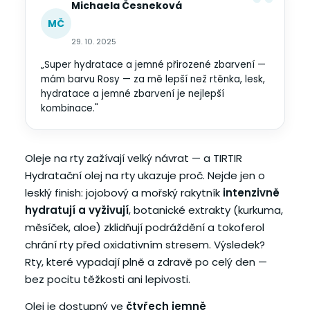
Michaela Česneková
MČ
29. 10. 2025
„Super hydratace a jemné přirozené zbarvení —
mám barvu Rosy — za mě lepší než rtěnka, lesk,
hydratace a jemné zbarvení je nejlepší
kombinace."
Oleje na rty zažívají velký návrat — a TIRTIR
Hydratační olej na rty ukazuje proč. Nejde jen o
lesklý finish: jojobový a mořský rakytník
intenzivně
hydratují a vyživují
, botanické extrakty (kurkuma,
měsíček, aloe) zklidňují podráždění a tokoferol
chrání rty před oxidativním stresem. Výsledek?
Rty, které vypadají plně a zdravě po celý den —
bez pocitu těžkosti ani lepivosti.
Olej je dostupný ve
čtyřech jemně