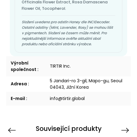
Officinalis Flower Extract, Rosa Damascena
Flower Oil, Tocopherol.
Složení uvedeno pro odstín Honey dle INCIDecoder.
Ostatní odstíny (Mint, Lavender, Rosy) se mohou lišit
v pigmentech. Složení se časem může měnit. Pro
nejaktuálnější informace ověřte aktuální obal
produktu nebo oficiální stránku výrobce.
Výrobní
TIRTIR Inc.
společnost
:
5 Jandari-ro 3-gil, Mapo-gu, Seoul
Adresa
:
04043, Jižní Korea
E-mail
:
info@tirtir.global
Související produkty
Previous
Next