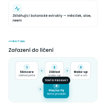
Zklidňující botanické extrakty — měsíček, aloe,
neem
RUTINA
Zařazení do líčení
1
2
3
›
›
Skincare
Základ
Make-up
základ péče
make-up
tvář a oči
TENTO PRODUKT
4
›
Olej na rty
tento produkt