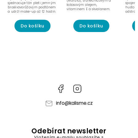
(Marula), slunečnicovým a
sjednocuje tón pleti jemným
spojení
kokosovým olejem,
broskvovorůžovým podtónem
hustou 
vitaminem E a skvalanem.
a udrží make-up až 12 hodin.
odstra
sebumov
Do košíku
Do košíku
Facebook
Instagram
info
@
kalisme.cz
Odebírat newsletter
Vložením e-mailu souhlasíte s