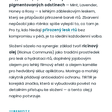
pigmentovaných odstínech
— Mint, Lavender,
Honey a Rosy — s lehkým zábleskovým leskem,
který se přizpůsobí přirozené barvě rtů. Zbarvení
nepůsobí jako rtěnka: spíše vylepší to, co tam je.
Pro ty, kdo hledají
přirozený lesk rtů
bez
kompromisu v péči, je to ideální každodenní volba.
Složení sázelo na synergie: základ tvoří
ricínový
olej
(Ricinus Communis) jako tradiční prostředek
pro lesk a hydrataci rtů, doplněný jojobovým
olejem pro lehký filmový efekt a olejem kamélie
pro hedvábný skluz aplikátoru. Moringa a mořský
rakytník přidávají antioxidační ochranu. TIRTIR je
korejská značka, která si vybudovala pověst na
detailním přístupu ke složení — a tento olej ji
naplno potvrzuje.
BENEFITY