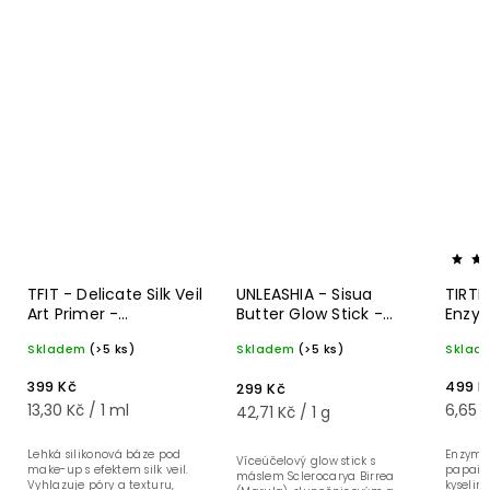
TFIT - Delicate Silk Veil
UNLEASHIA - Sisua
TIRTI
Art Primer -
Butter Glow Stick -
Enzy
Vyhlazující báze pod
Rozjasňující
- Enz
Skladem
(>5 ks)
Skladem
(>5 ks)
Sklad
make-up - 30 ml
hydratační balzám ve
na čiš
sticku - 7 g
75 g
399 Kč
499 K
299 Kč
13,30 Kč / 1 ml
6,65 K
42,71 Kč / 1 g
Lehká silikonová báze pod
Enzymat
Víceúčelový glow stick s
make-up s efektem silk veil.
papain
máslem Sclerocarya Birrea
Vyhlazuje póry a texturu,
kyselin