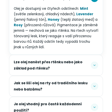
Olej je dostupný ve čtyřech odstínech:
Mint
(světle zelenkavý, chladivý nádech),
Lavender
(jemný fialový tón),
Honey
(teplý zlatavý med) a
Rosy
(přirozená růžová). Pigmentace je záměrně
jemná — nechová se jako rtěnka. Na rtech vytvoří
tónovaný lesk, který reaguje s vaší přirozenou
barvou rtů. Každý odstín tedy vypadá trochu
jinak u různých lidí.
Lze olej nanést přes rtěnku nebo jako
základ pod rtěnku?
Jak se liší olej na rty od tradičního lesku
nebo balzámu?
Je olej vhodný pro časté každodenní
použití?