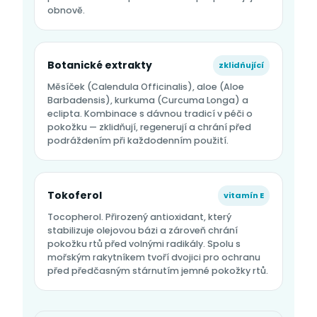
obnově.
Botanické extrakty
zklidňující
Měsíček (Calendula Officinalis), aloe (Aloe
Barbadensis), kurkuma (Curcuma Longa) a
eclipta. Kombinace s dávnou tradicí v péči o
pokožku — zklidňují, regenerují a chrání před
podráždením při každodenním použití.
Tokoferol
vitamín E
Tocopherol. Přirozený antioxidant, který
stabilizuje olejovou bázi a zároveň chrání
pokožku rtů před volnými radikály. Spolu s
mořským rakytníkem tvoří dvojici pro ochranu
před předčasným stárnutím jemné pokožky rtů.