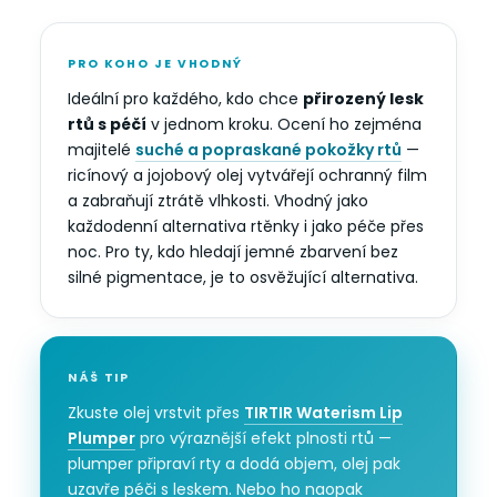
PRO KOHO JE VHODNÝ
Ideální pro každého, kdo chce
přirozený lesk
rtů s péčí
v jednom kroku. Ocení ho zejména
majitelé
suché a popraskané pokožky rtů
—
ricínový a jojobový olej vytvářejí ochranný film
a zabraňují ztrátě vlhkosti. Vhodný jako
každodenní alternativa rtěnky i jako péče přes
noc. Pro ty, kdo hledají jemné zbarvení bez
silné pigmentace, je to osvěžující alternativa.
NÁŠ TIP
Zkuste olej vrstvit přes
TIRTIR Waterism Lip
Plumper
pro výraznější efekt plnosti rtů —
plumper připraví rty a dodá objem, olej pak
uzavře péči s leskem. Nebo ho naopak