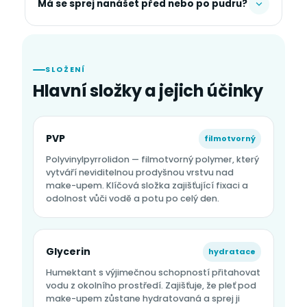
Má se sprej nanášet před nebo po pudru?
SLOŽENÍ
Hlavní složky a jejich účinky
PVP
filmotvorný
Polyvinylpyrrolidon — filmotvorný polymer, který
vytváří neviditelnou prodyšnou vrstvu nad
make-upem. Klíčová složka zajišťující fixaci a
odolnost vůči vodě a potu po celý den.
Glycerin
hydratace
Humektant s výjimečnou schopností přitahovat
vodu z okolního prostředí. Zajišťuje, že pleť pod
make-upem zůstane hydratovaná a sprej ji