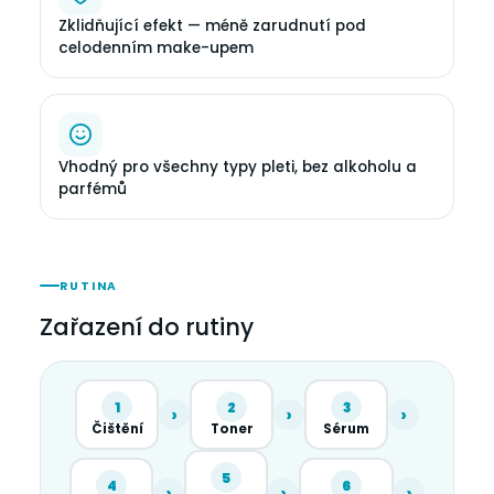
Zklidňující efekt — méně zarudnutí pod
celodenním make-upem
Vhodný pro všechny typy pleti, bez alkoholu a
parfémů
RUTINA
Zařazení do rutiny
1
2
3
›
›
›
Čištění
Toner
Sérum
5
4
6
›
›
›