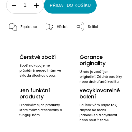
PŘIDAT DO KOŠÍKU
Zeptat se
Hlídat
Sdílet
Čerstvé zboží
Garance
originality
Zboží nakupujeme
průběžně, nesedí nám ve
U nás je zboží jen
skladu dlouhou dobu.
originální. Žádné padělky
nebo druhořadá kvalita.
Jen funkční
Recyklovatelné
produkty
balení
Prodáváme jen produkty,
Balíček vám přijde tak,
které máme otestovány a
abyste ho mohli
fungují nám.
jednoduše zrecyklovat
nebo použít znovu.