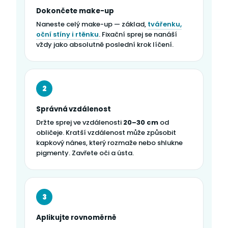
Dokončete make-up
Naneste celý make-up — základ,
tvářenku,
oční stíny i rtěnku
. Fixační sprej se nanáší
vždy jako absolutně poslední krok líčení.
2
Správná vzdálenost
Držte sprej ve vzdálenosti
20–30 cm
od
obličeje. Kratší vzdálenost může způsobit
kapkový nánes, který rozmaže nebo shlukne
pigmenty. Zavřete oči a ústa.
3
Aplikujte rovnoměrně