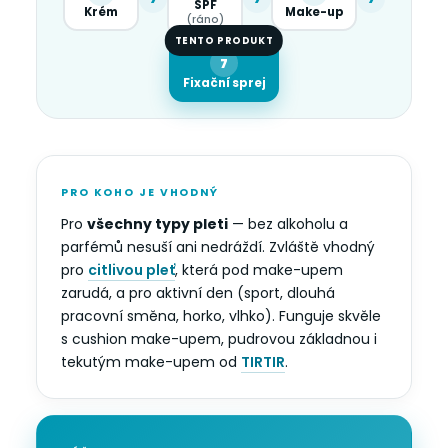
SPF
Krém
Make-up
(ráno)
TENTO PRODUKT
7
Fixační sprej
PRO KOHO JE VHODNÝ
Pro
všechny typy pleti
— bez alkoholu a
parfémů nesuší ani nedráždí. Zvláště vhodný
pro
citlivou pleť
, která pod make-upem
zarudá, a pro aktivní den (sport, dlouhá
pracovní směna, horko, vlhko). Funguje skvěle
s cushion make-upem, pudrovou základnou i
tekutým make-upem od
TIRTIR
.