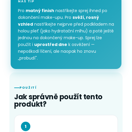
NÁŠ TIP
Pro
matný finish
nastříkejte sprej ihned po
dokončení make-upu. Pro
svěží, rosný
vzhled
nastříkejte nejprve před podkladem na
holou pleť (jako hydratační mlhu) a poté ještě
jednou na dokončený make-up. Sprej lze
použít i
uprostřed dne
k osvěžení —
nepoškodí líčení, ale naopak ho znovu
„probudí".
POUŽITÍ
Jak správně použít tento
produkt?
1