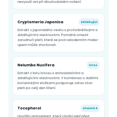
nevysuší ani při dlouhodobém nošení.
Cryptomeria Japonica
zklidňující
Extrakt z japonského cedru s protizánětlivými a
zklidňujícími vlastnostmi. Pomáhá omezit
zarudnutí pleti, které se pod celodenním make-
upem může zhoršovat.
Nelumbo Nucifera
lotos
Extrakt z listu lotosu s antioxidačními a
zklidňujícími vlastnostmi. V kombinaci s dalšími
botanickými složkami podporuje zdrav stav
pleti po celý den líčení.
Tocopherol
vitamín E
Lipofilní antioxidant, který chrání pleť před