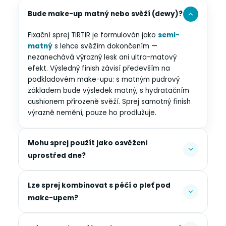
Bude make-up matný nebo svěží (dewy)?
Fixační sprej TIRTIR je formulován jako
semi-
matný
s lehce svěžím dokončením —
nezanechává výrazný lesk ani ultra-matový
efekt. Výsledný finish závisí především na
podkladovém make-upu: s matným pudrový
základem bude výsledek matný, s hydratačním
cushionem přirozeně svěží. Sprej samotný finish
výrazně nemění, pouze ho prodlužuje.
Mohu sprej použít jako osvěžení
uprostřed dne?
Lze sprej kombinovat s péčí o pleť pod
make-upem?