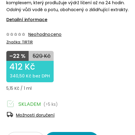
komplexem, který prodlužuje výdrž líčení až na 24 hodin.
Odolný vůči vodě a potu, obohacený o zklidňující extrakty.
Detailní informace
Neohodnoceno
Značka:
TIRTIR
–22 %
529 Kč
412 Kč
340,50 Kč bez DPH
5,15 Kč / 1 ml
SKLADEM
(>5 ks)
Možnosti doručení