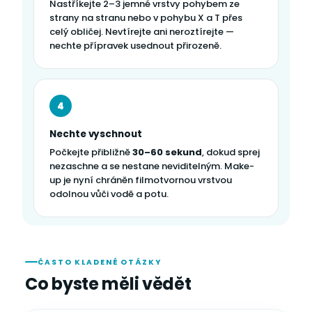
Nastříkejte 2–3 jemné vrstvy pohybem ze
strany na stranu nebo v pohybu X a T přes
celý obličej. Nevtírejte ani neroztírejte —
nechte přípravek usednout přirozeně.
4
Nechte vyschnout
Počkejte přibližně
30–60 sekund
, dokud sprej
nezaschne a se nestane neviditelným. Make-
up je nyní chráněn filmotvornou vrstvou
odolnou vůči vodě a potu.
ČASTO KLADENÉ OTÁZKY
Co byste měli vědět