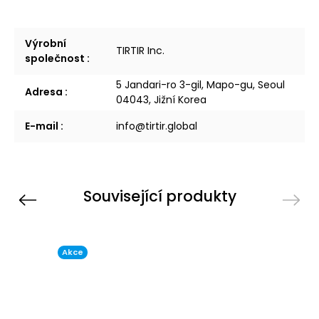
Výrobní
TIRTIR Inc.
společnost
:
5 Jandari-ro 3-gil, Mapo-gu, Seoul
Adresa
:
04043, Jižní Korea
E-mail
:
info@tirtir.global
Související produkty
Previous
Next
Akce