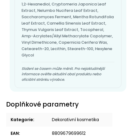
1,2-Hexanediol, Cryptomeria Japonica Leaf
Extract, Nelumbo Nucifera Leaf Extract,
Saccharomyces Ferment, Mentha Rotundifolia
Leaf Extract, Camellia Sinensis Leaf Extract,
Thymus Vulgaris Leaf Extract, Tocopherol,
Amp-Acrylates/Allyl Methacrylate Copolymer,
Vinyl Dimethicone, Copernicia Cerifera Wax,
Ceteareth-20, Lecithin, Steareth-100, Hexylene
Glycol
Složení se časem může měnit. Pro nejaktuálnější
informace ověřte aktuální obal produktu nebo
oficiální stránku výrobce.
Doplňkové parametry
Kategorie
:
Dekorativní kosmetika
EAN
:
8809679699612