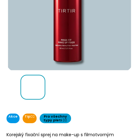
Akce
Tip👌🏻
Pro všechny
typy pleti 👌🏻
Korejský fixační sprej na make-up s filmotvorným