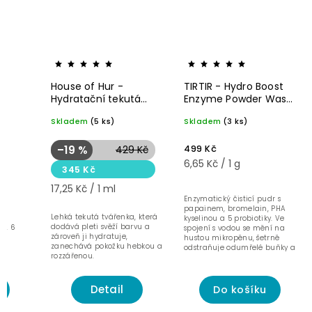
House of Hur -
TIRTIR - Hydro Boost
Hydratační tekutá
Enzyme Powder Wash
tvářenka - 20 ml
- Enzymatický pudr
Skladem
(5 ks)
Skladem
(3 ks)
na čištění obličeje -
75 g
499 Kč
–19 %
429 Kč
6,65 Kč / 1 g
345 Kč
17,25 Kč / 1 ml
Enzymatický čisticí pudr s
e
papainem, bromelain, PHA
Lehká tekutá tvářenka, která
ro
kyselinou a 5 probiotiky. Ve
dodává pleti svěží barvu a
ed. 6
spojení s vodou se mění na
zároveň ji hydratuje,
hustou mikropěnu, šetrně
zanechává pokožku hebkou a
odstraňuje odumřelé buňky a
rozzářenou.
sebumové zátky...
Detail
Do košíku