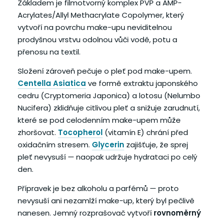
Základem je filmotvorný komplex PVP a AMP-
Acrylates/Allyl Methacrylate Copolymer, který
vytvoří na povrchu make-upu neviditelnou
prodyšnou vrstvu odolnou vůči vodě, potu a
přenosu na textil.
Složení zároveň pečuje o pleť pod make-upem.
Centella Asiatica
ve formě extraktu japonského
cedru (Cryptomeria Japonica) a lotosu (Nelumbo
Nucifera) zklidňuje citlivou pleť a snižuje zarudnutí,
které se pod celodenním make-upem může
zhoršovat.
Tocopherol
(vitamín E) chrání před
oxidačním stresem.
Glycerin
zajišťuje, že sprej
pleť nevysuší — naopak udržuje hydrataci po celý
den.
Přípravek je bez alkoholu a parfémů — proto
nevysuší ani nezamlží make-up, který byl pečlivě
nanesen. Jemný rozprašovač vytvoří
rovnoměrný