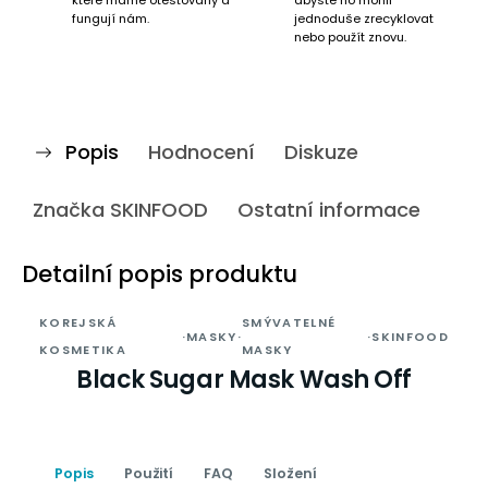
které máme otestovány a
abyste ho mohli
fungují nám.
jednoduše zrecyklovat
nebo použít znovu.
Popis
Hodnocení
Diskuze
Značka
SKINFOOD
Ostatní informace
Detailní popis produktu
KOREJSKÁ
SMÝVATELNÉ
·
MASKY
·
·
SKINFOOD
KOSMETIKA
MASKY
Black Sugar Mask Wash Off
Popis
Použití
FAQ
Složení