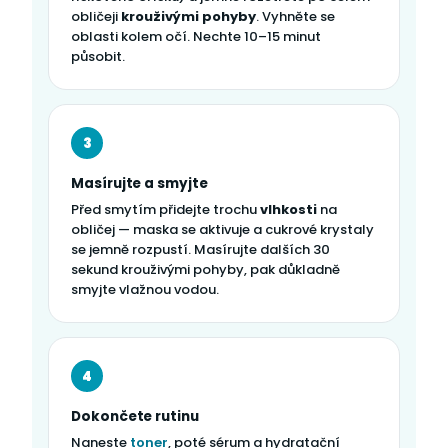
obličeji
krouživými pohyby
. Vyhněte se
oblasti kolem očí. Nechte 10–15 minut
působit.
3
Masírujte a smyjte
Před smytím přidejte trochu
vlhkosti
na
obličej — maska se aktivuje a cukrové krystaly
se jemně rozpustí. Masírujte dalších 30
sekund krouživými pohyby, pak důkladně
smyjte vlažnou vodou.
4
Dokončete rutinu
Naneste
toner
, poté sérum a hydratační