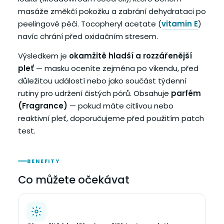
masáže změkčí pokožku a zabrání dehydrataci po
peelingové péči. Tocopheryl acetate (
vitamin E
)
navíc chrání před oxidačním stresem.
Výsledkem je
okamžitě hladší a rozzářenější
pleť
— masku oceníte zejména po víkendu, před
důležitou událostí nebo jako součást týdenní
rutiny pro udržení čistých pórů. Obsahuje
parfém
(Fragrance)
— pokud máte citlivou nebo
reaktivní pleť, doporučujeme před použitím patch
test.
BENEFITY
Co můžete očekávat