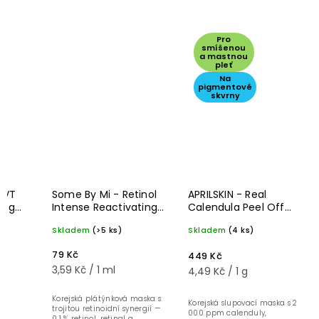
Pro
smíšenou
a mastnou
pleť
Na
pigmentové
skvrny
 VT
Some By Mi - Retinol
APRILSKIN - Real
ing
Intense Reactivating
Calendula Peel Off
í
maska - 22 ml
Pack - čisticí
Skladem
(>5 ks)
Skladem
(4 ks)
30 ks​
slupovací maska - 100
g
79 Kč
449 Kč
3,59 Kč / 1 ml
4,49 Kč / 1 g
ch
Korejská plátýnková maska s
Korejská slupovací maska s 2
trojitou retinoidní synergií —
000 ppm calenduly,
0,1 % retinol, retinal a