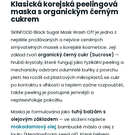
Klasická korejská peelingová
maska s organickým černým
cukrem
SKINFOOD Black Sugar Mask Wash Off je jedna z
nejdéle prodávaných a nejvíce ceněných
smývatelných masek v korejské kosmetice. Její
základ tvoří
organický černý cukr (Sucrose)
—
hrubší krystaly, které fungují jako fyzikální peeling a
mechanicky odstraní odumřelé buňky z povrchu
pleti. Na rozdíl od plastových mikroplastů se cukr
po kontaktu s vlhkostí a teplem začne rozpouštět,
takže peeling je postupně jemnější a
nepřeexfoliuje pokožku.
Maska je formulována jako
tuhý balzám s
olejovým základem
— ve složení najdete
makadamiový olej
, bambucké máslo a olej z
louku (Meadowfoam seed oil), které během