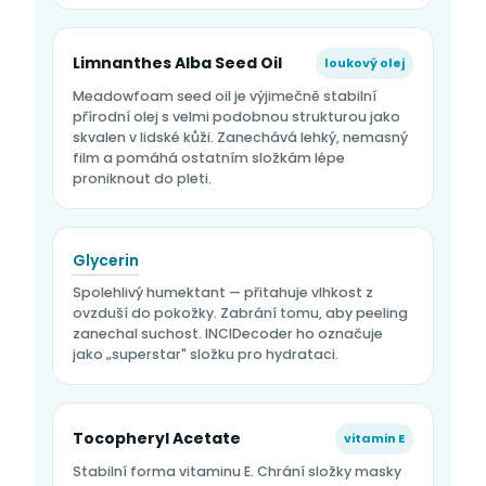
Limnanthes Alba Seed Oil
loukový olej
Meadowfoam seed oil je výjimečně stabilní
přírodní olej s velmi podobnou strukturou jako
skvalen v lidské kůži. Zanechává lehký, nemasný
film a pomáhá ostatním složkám lépe
proniknout do pleti.
Glycerin
Spolehlivý humektant — přitahuje vlhkost z
ovzduší do pokožky. Zabrání tomu, aby peeling
zanechal suchost. INCIDecoder ho označuje
jako „superstar" složku pro hydrataci.
Tocopheryl Acetate
vitamin E
Stabilní forma vitaminu E. Chrání složky masky