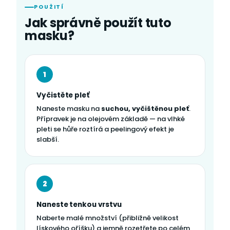
POUŽITÍ
Jak správně použít tuto
masku?
1
Vyčistěte pleť
Naneste masku na
suchou, vyčištěnou pleť
.
Přípravek je na olejovém základě — na vlhké
pleti se hůře roztírá a peelingový efekt je
slabší.
2
Naneste tenkou vrstvu
Naberte malé množství (přibližně velikost
lískového oříšku) a jemně rozetřete po celém