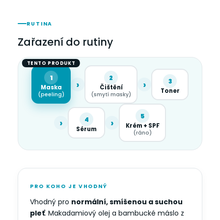
RUTINA
Zařazení do rutiny
TENTO PRODUKT
1
2
3
›
›
Maska
Čištění
Toner
(peeling)
(smytí masky)
5
4
›
›
Krém + SPF
Sérum
(ráno)
PRO KOHO JE VHODNÝ
Vhodný pro
normální, smíšenou a suchou
pleť
. Makadamiový olej a bambucké máslo z