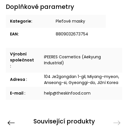
Doplňkové parametry
Kategorie
:
Pleťové masky
EAN
:
8809032673754
Výrobní
iPEERES Cosmetics (Aekyung
společnost
Industrial)
:
104 Je2gongdan 1-gil, Miyang-myeon,
Adresa
:
Anseong-si, Gyeonggi-do, Jižní Korea
E-mail
:
help@theskinfood.com
Související produkty
Previous
Next