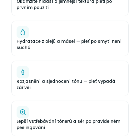
Okamžitě hladší a jemnější textura pleti po
prvním použití
Hydratace z olejů a másel — pleť po smytí není
suchá
Rozjasnění a sjednocení tónu — pleť vypadá
zářivěji
Lepší vstřebávání tónerů a sér po pravidelném
peelingování