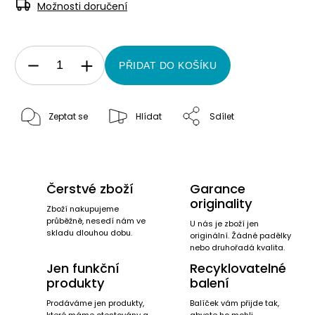
Možnosti doručení
PŘIDAT DO KOŠÍKU
Zeptat se
Hlídat
Sdílet
Čerstvé zboží
Garance
originality
Zboží nakupujeme
průběžně, nesedí nám ve
U nás je zboží jen
skladu dlouhou dobu.
originální. Žádné padělky
nebo druhořadá kvalita.
Jen funkční
Recyklovatelné
produkty
balení
Prodáváme jen produkty,
Balíček vám přijde tak,