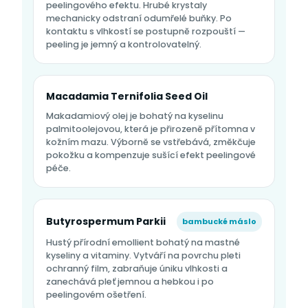
peelingového efektu. Hrubé krystaly
mechanicky odstraní odumřelé buňky. Po
kontaktu s vlhkostí se postupně rozpouští —
peeling je jemný a kontrolovatelný.
Macadamia Ternifolia Seed Oil
Makadamiový olej je bohatý na kyselinu
palmitoolejovou, která je přirozeně přítomna v
kožním mazu. Výborně se vstřebává, změkčuje
pokožku a kompenzuje sušící efekt peelingové
péče.
Butyrospermum Parkii
bambucké máslo
Hustý přírodní emollient bohatý na mastné
kyseliny a vitaminy. Vytváří na povrchu pleti
ochranný film, zabraňuje úniku vlhkosti a
zanechává pleť jemnou a hebkou i po
peelingovém ošetření.