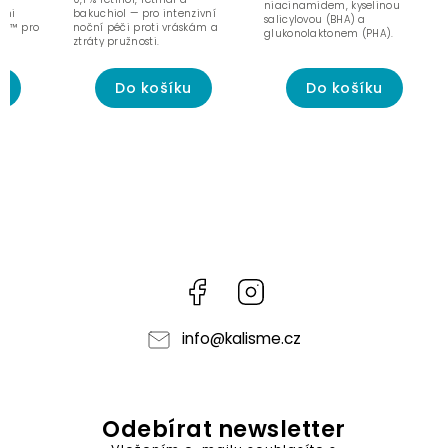
niacinamidem, kyselinou
ami
bakuchiol — pro intenzivní
salicylovou (BHA) a
on™ pro
noční péči proti vráskám a
glukonolaktonem (PHA).
a
ztráty pružnosti.
u
Do košíku
Do košíku
Facebook
Instagram
info
@
kalisme.cz
Odebírat newsletter