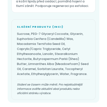
a kožní lipidy před oxidací, pomáhá hojení a
tlumí zánět. Podporuje regeneraci po exfoliaci.
SLOŽENÍ PRODUKTU (INCI)
Sucrose, PEG-7 Glyceryl Cocoate, Glycerin,
Euphorbia Cerifera (Candelilla) Wax,
Macadamia Ternifolia Seed Oil,
Caprylic/Capric Triglyceride, Cetyl
Ethylhexanoate, Lanolin, Stearalkonium
Hectorite, Butyrospermum Parkii (Shea)
Butter, Limnanthes Alba (Meadowfoam) Seed
Oil, Caramel, Sorbitan Laurate, Tocopheryl
Acetate, Ethylhexylglycerin, Water, Fragrance.
Složení se časem může měnit. Pro nejaktuálnější
informace ověřte aktuální obal produktu nebo
oficiální stránku výrobce.