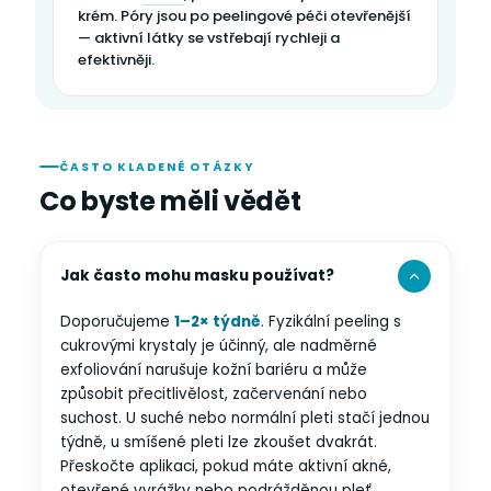
krém. Póry jsou po peelingové péči otevřenější
— aktivní látky se vstřebají rychleji a
efektivněji.
ČASTO KLADENÉ OTÁZKY
Co byste měli vědět
Jak často mohu masku používat?
Doporučujeme
1–2× týdně
. Fyzikální peeling s
cukrovými krystaly je účinný, ale nadměrné
exfoliování narušuje kožní bariéru a může
způsobit přecitlivělost, začervenání nebo
suchost. U suché nebo normální pleti stačí jednou
týdně, u smíšené pleti lze zkoušet dvakrát.
Přeskočte aplikaci, pokud máte aktivní akné,
otevřené vyrážky nebo podrážděnou pleť.