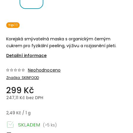
Tip👌🏻
Korejská smývatelná maska s organickým černým
cukrem pro fyzikální peeling, výživu a rozjasnění pleti.
Detailní informace
Neohodnoceno
Značka:
SKINFOOD
299 Kč
247,11 Kč bez DPH
2,49 Kč / 1 g
SKLADEM
(>5 ks)