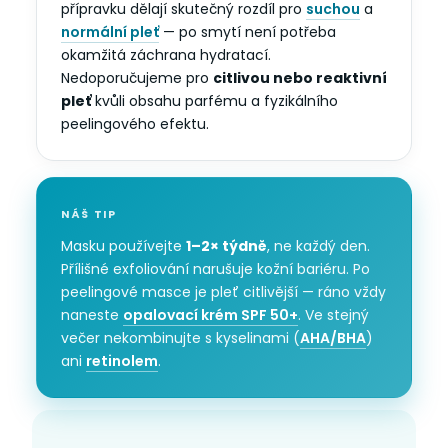
přípravku dělají skutečný rozdíl pro
suchou
a
normální pleť
— po smytí není potřeba
okamžitá záchrana hydratací.
Nedoporučujeme pro
citlivou nebo reaktivní
pleť
kvůli obsahu parfému a fyzikálního
peelingového efektu.
NÁŠ TIP
Masku používejte
1–2× týdně
, ne každý den.
Přílišné exfoliování narušuje kožní bariéru. Po
peelingové masce je pleť citlivější — ráno vždy
naneste
opalovací krém SPF 50+
. Ve stejný
večer nekombinujte s kyselinami (
AHA/BHA
)
ani
retinolem
.