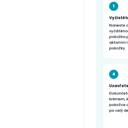
1
Vyčistěte
Naneste a
vyčištěno
pokožka 
aktivním 
pokožky.
4
Uzavřet
Dokončet
krémem, kt
pokožce a
po celý d