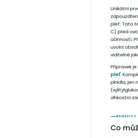
Unikátní prv
zapouzdřené 
pleť. Tato 
C) před oxid
účinností. P
uvolní obsah
viditelné ja
Přípravek je
pleť
. Kompl
plnidla, jen
(xylitylgluko
vlhkostní z
BENEFITY
Co můž