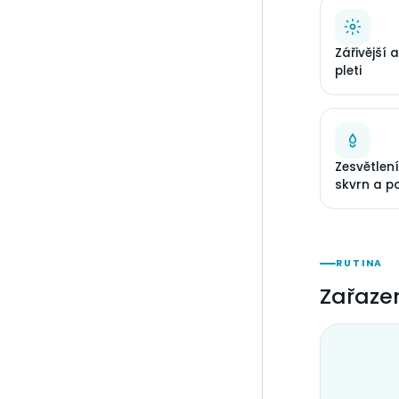
Zářivější 
pleti
Zesvětlen
skvrn a p
RUTINA
Zařazen