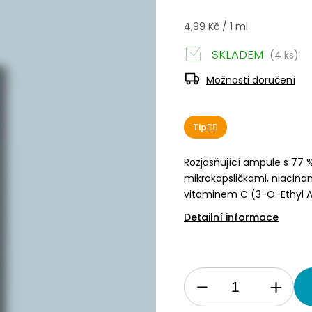
4,99 Kč / 1 ml
SKLADEM
(4 ks)
Možnosti doručení
Tip👌🏻
Rozjasňující ampule s 77 
mikrokapsličkami, niacin
vitaminem C (3-O-Ethyl A
Detailní informace