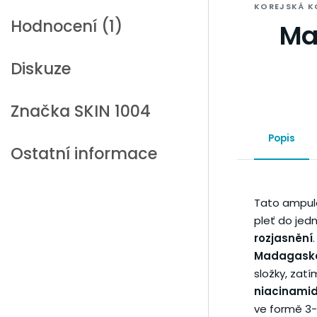
KOREJSKÁ K
Hodnocení (1)
Ma
Diskuze
Značka
SKIN 1004
Popis
Ostatní informace
Tato ampule
pleť do jed
rozjasnění
Madagask
složky, zatí
niacinamid
ve formě 3-