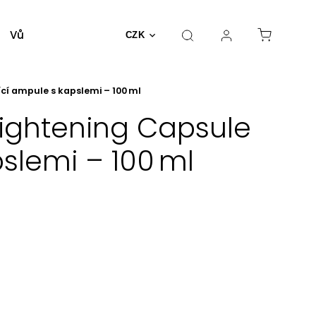
Vůně a parfémy
Dekorativní kosmetika
Nást
CZK
cí ampule s kapslemi – 100 ml
rightening Capsule
slemi – 100 ml