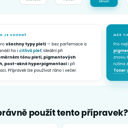
Sérum
O JE VHODNÝ
NÁŠ TI
pro
všechny typy pleti
— bez parfemace a
Pro nej
snáší ho i
citlivá pleť
. Ideální při
pigmen
měrném tónu pleti, pigmentových
znovu t
h, post-akné hyperpigmentaci
i při
rutina 
ci. Přípravek lze používat ráno i večer.
Toner
p
právně použít tento přípravek?