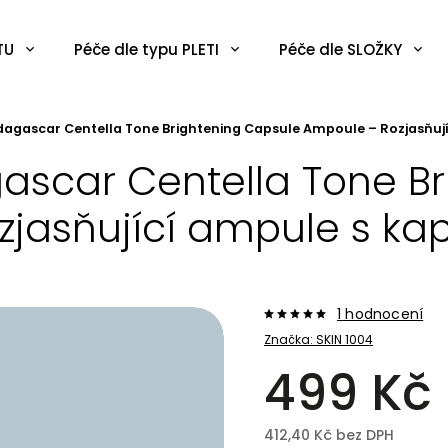
TU
Péče dle typu PLETI
Péče dle SLOŽKY
dagascar Centella Tone Brightening Capsule Ampoule – Rozjasňují
ascar Centella Tone B
jasňující ampule s kap
1 hodnocení
Značka:
SKIN 1004
499 Kč
412,40 Kč bez DPH