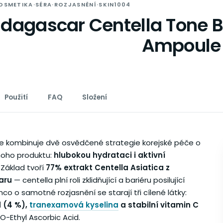
OSMETIKA
·
SÉRA
·
ROZJASNĚNÍ
·
SKIN1004
dagascar Centella Tone B
Ampoule
Použití
FAQ
Složení
 kombinuje dvě osvědčené strategie korejské péče o
noho produktu:
hlubokou hydrataci i aktivní
. Základ tvoří
77% extrakt Centella Asiatica z
aru
— centella plní roli zklidňující a bariéru posilující
mco o samotné rozjasnění se starají tři cílené látky:
 (4 %),
tranexamová kyselina
a stabilní vitamin C
O-Ethyl Ascorbic Acid.