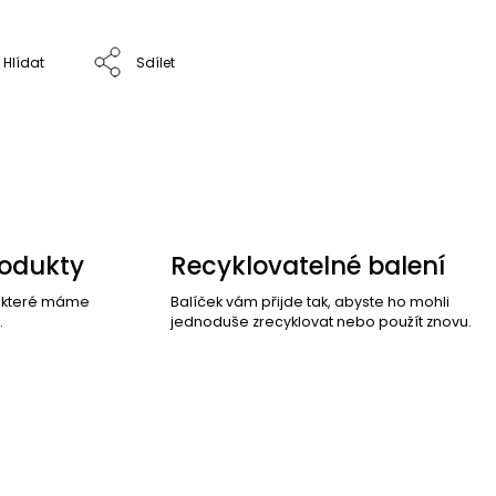
Hlídat
Sdílet
rodukty
Recyklovatelné balení
, které máme
Balíček vám přijde tak, abyste ho mohli
.
jednoduše zrecyklovat nebo použít znovu.