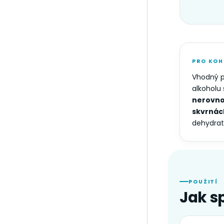
PRO KOH
Vhodný 
alkoholu 
nerovno
skvrnác
dehydrata
POUŽITÍ
Jak s