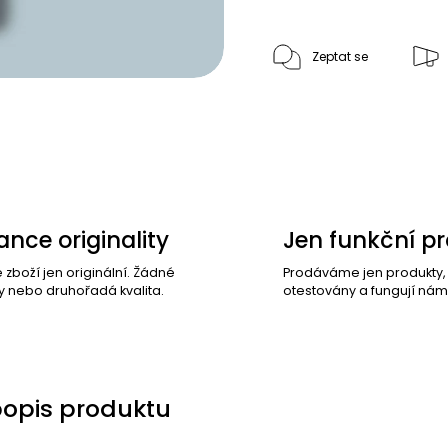
Zeptat se
nce originality
Jen funkční p
e zboží jen originální. Žádné
Prodáváme jen produkty
y nebo druhořadá kvalita.
otestovány a fungují nám
popis produktu