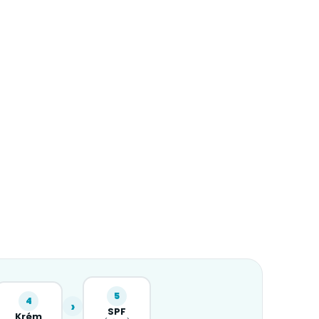
5
4
›
SPF
Krém