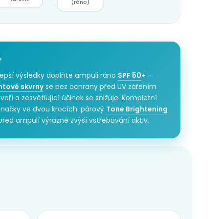
(ráno)
P
lepší výsledky doplňte ampuli ráno
SPF 50
+
—
tové skvrny
se bez ochrany před UV zářením
voří a zesvětlující účinek se snižuje. Kompletní
značky ve dvou krocích: párový
Tone Brightening
řed ampulí výrazně zvýší vstřebávání aktiv.