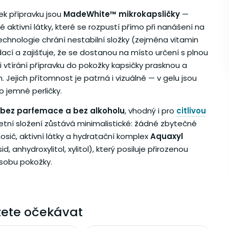
ek přípravku jsou
MadeWhite™ mikrokapsličky
—
aktivní látky, které se rozpustí přímo při nanášení na
technologie chrání nestabilní složky (zejména vitamin
ací a zajišťuje, že se dostanou na místo určení s plnou
ři vtírání přípravku do pokožky kapsičky prasknou a
. Jejich přítomnost je patrná i vizuálně — v gelu jsou
ko jemné perličky.
bez parfemace a bez alkoholu
, vhodný i pro
citlivou
etní složení zůstává minimalistické: žádné zbytečné
 nosič, aktivní látky a hydratační komplex
Aquaxyl
sid, anhydroxylitol, xylitol), který posiluje přirozenou
ásobu pokožky.
ete očekávat