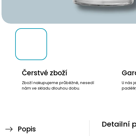
Čerstvé zboží
Gara
Zboží nakupujeme průběžně, nesedí
U nás j
nám ve skladu dlouhou dobu.
padělk
Detailní 
Popis