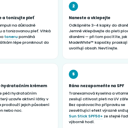
2
 a tonizujte pleť
Naneste a vklepejte
mpuli na důkladně
Odkápněte 3–4 kapky do dlaně
u a tonizovanou pleť. Vlhká
Jemně vklepávejte do pleti pl
po
toneru
pomáhá
dlaněmi — při tom pocítíte, jak
látkám lépe proniknout do
MadeWhite™ kapsičky praskají
uvolňují obsah. Nevtírejte.
5
e hydratačním krémem
Ráno nezapomeňte na SPF
e péči hydratačním
Tranexamová kyselina a vitami
erý uzavře aktivní látky v
zesilují citlivost pleti na UV záře
 prodlouží jejich působení
Bez opalovacího přípravku se
en nebo noc.
zesvětlující efekt výrazně snižuj
Sun Stick SPF50+
ze stejné řad
výborně hodí.