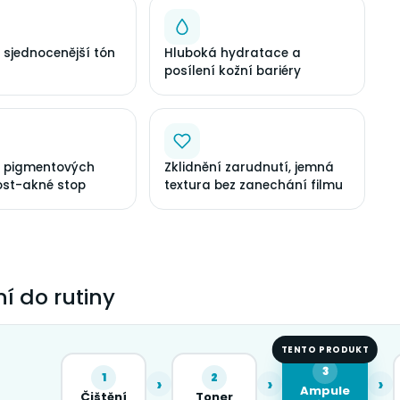
a sjednocenější tón
Hluboká hydratace a
posílení kožní bariéry
í pigmentových
Zklidnění zarudnutí, jemná
ost-akné stop
textura bez zanechání filmu
í do rutiny
TENTO PRODUKT
3
1
2
›
›
›
Ampule
Čištění
Toner