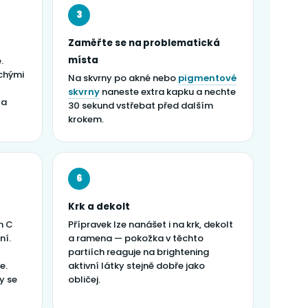
3
Zaměřte se na problematická
místa
.
ochými
Na skvrny po akné nebo
pigmentové
skvrny
naneste extra kapku a nechte
 a
30 sekund vstřebat před dalším
krokem.
6
Krk a dekolt
n C
Přípravek lze nanášet i na krk, dekolt
ní.
a ramena — pokožka v těchto
partiích reaguje na brightening
e.
aktivní látky stejně dobře jako
y se
obličej.