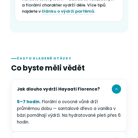
a florální charakter vydrží déle. Více tipů
najdete v
článku o výdrži parfémů
.
ČASTO KLADENÉ OTÁZKY
Co byste měli vědět
Jak dlouho vydrží Hayaati Florence?
5–7 hodin.
Florální a ovocné vůně drží
průměrnou dobu — santalové dřevo a vanilka v
bázi pomáhají výdrži. Na hydratované pleti přes 6
hodin.