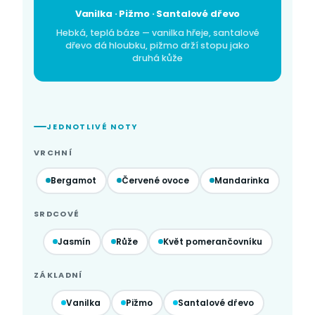
Vanilka · Pižmo · Santalové dřevo
Hebká, teplá báze — vanilka hřeje, santalové
dřevo dá hloubku, pižmo drží stopu jako
druhá kůže
JEDNOTLIVÉ NOTY
VRCHNÍ
Bergamot
Červené ovoce
Mandarinka
SRDCOVÉ
Jasmín
Růže
Květ pomerančovníku
ZÁKLADNÍ
Vanilka
Pižmo
Santalové dřevo