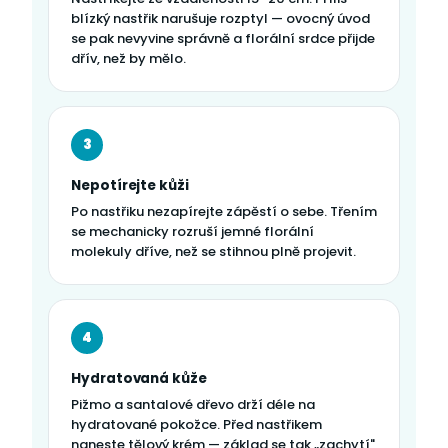
blízký nastřik narušuje rozptyl — ovocný úvod
se pak nevyvine správně a florální srdce přijde
dřív, než by mělo.
3
Nepotírejte kůži
Po nastřiku nezapírejte zápěstí o sebe. Třením
se mechanicky rozruší jemné florální
molekuly dříve, než se stihnou plně projevit.
4
Hydratovaná kůže
Pižmo a santalové dřevo drží déle na
hydratované pokožce. Před nastřikem
naneste tělový krém — základ se tak „zachytí"