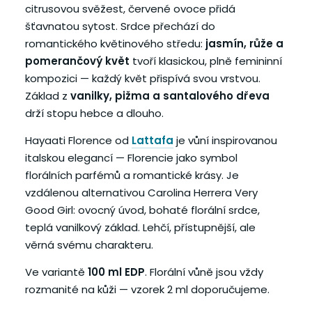
citrusovou svěžest, červené ovoce přidá
šťavnatou sytost. Srdce přechází do
romantického květinového středu:
jasmín, růže a
pomerančový květ
tvoří klasickou, plně femininní
kompozici — každý květ přispívá svou vrstvou.
Základ z
vanilky, pižma a santalového dřeva
drží stopu hebce a dlouho.
Hayaati Florence od
Lattafa
je vůní inspirovanou
italskou elegancí — Florencie jako symbol
florálních parfémů a romantické krásy. Je
vzdálenou alternativou Carolina Herrera Very
Good Girl: ovocný úvod, bohaté florální srdce,
teplá vanilkový základ. Lehčí, přístupnější, ale
věrná svému charakteru.
Ve variantě
100 ml EDP
. Florální vůně jsou vždy
rozmanité na kůži — vzorek 2 ml doporučujeme.