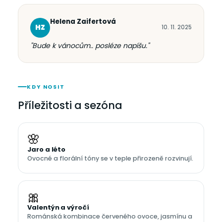
Helena Zaifertová
HZ
10. 11. 2025
"Bude k vánocům.. posléze napíšu."
KDY NOSIT
Příležitosti a sezóna
🌸
Jaro a léto
Ovocné a florální tóny se v teple přirozeně rozvinují.
🎀
Valentýn a výročí
Románská kombinace červeného ovoce, jasmínu a