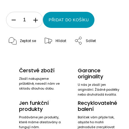
PŘIDAT DO KOŠÍKU
Zeptat se
Hlídat
Sdílet
Čerstvé zboží
Garance
originality
Zboží nakupujeme
průběžně, nesedí nám ve
U nás je zboží jen
skladu dlouhou dobu.
originální. Žádné padělky
nebo druhořadá kvalita.
Jen funkční
Recyklovatelné
produkty
balení
Prodáváme jen produkty,
Balíček vám přijde tak,
které máme otestovány a
abyste ho mohli
fungují nám.
jednoduše zrecyklovat