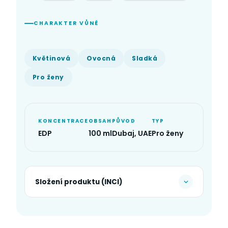
CHARAKTER VŮNĚ
Květinová
Ovocná
Sladká
Pro ženy
KONCENTRACE
OBSAH
PŮVOD
TYP
EDP
100 ml
Dubaj, UAE
Pro ženy
Složení produktu (INCI)