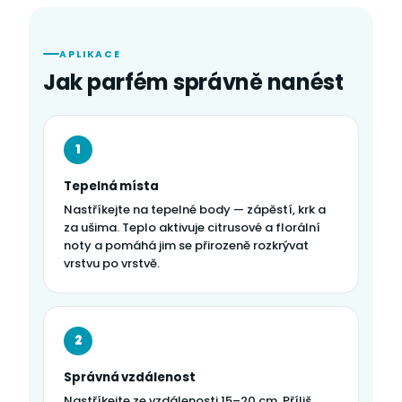
APLIKACE
Jak parfém správně nanést
1
Tepelná místa
Nastříkejte na tepelné body — zápěstí, krk a
za ušima. Teplo aktivuje citrusové a florální
noty a pomáhá jim se přirozeně rozkrývat
vrstvu po vrstvě.
2
Správná vzdálenost
Nastříkejte ze vzdálenosti 15–20 cm. Příliš