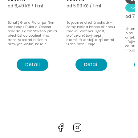
od 6,49 Kč / 1 ml
od 5,99 Kč / 1 ml
od
od 7,4
Bohatý Grand Floral parfém
Bayaan se otevírá bohatě —
pro ženy z Dubaje. Ovocná
černý rybíz a lychee přinesou
Khamra
otevírka z granátového jablka
tmavou ovocnou sytost,
plně — 
přechází do opulentního
skořice a růžový pepř ji
oříšek 
srdce ze sedmi bílých a
okamžitě zahřejí a zpikantní.
hřejivě
růžových květin, báze z
Srdce prohlubuje...
odjistí.
ambroxanu a bílého...
hloubku:
Detail
Detail
Facebook
Instagram