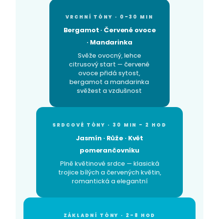
VRCHNÍ TÓNY · 0–30 MIN
Bergamot · Červené ovoce
· Mandarinka
Svěže ovocný, lehce
citrusový start — červené
ovoce přidá sytost,
bergamot a mandarinka
svěžest a vzdušnost
SRDCOVÉ TÓNY · 30 MIN – 2 HOD
Jasmín · Růže · Květ
pomerančovníku
Plně květinové srdce — klasická
trojice bílých a červených květin,
romantická a elegantní
ZÁKLADNÍ TÓNY · 2–8 HOD