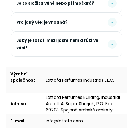
Je to složitá vůně nebo přímočará?
Pro jaký věk je vhodná?
Jaký je rozdíl mezi jasmínem a růží ve
vůni?
Výrobní
společnost
Lattafa Perfumes Industries L.L.C.
:
Lattafa Perfumes Building, Industrial
Adresa
:
Area 11, Al Sajaa, Sharjah, P.O. Box
69793, Spojené arabské emiráty
E-mail
:
info@lattafa.com