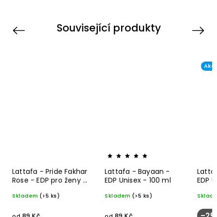
Související produkty
Previous
Next
Akc
Lattafa - Pride Fakhar
Lattafa - Bayaan -
Latta
Rose - EDP pro ženy -
EDP Unisex - 100 ml
EDP U
100 ml
Skladem
(>5 ks)
Skladem
(>5 ks)
Sklad
–25
89 Kč
89 Kč
od
od